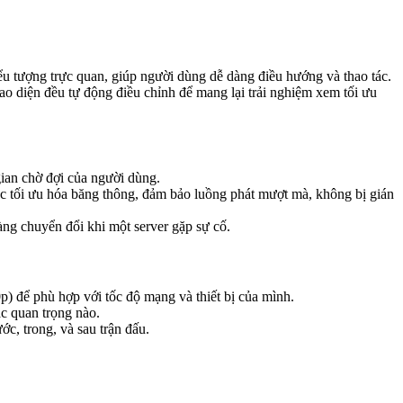
iểu tượng trực quan, giúp người dùng dễ dàng điều hướng và thao tác.
o diện đều tự động điều chỉnh để mang lại trải nghiệm xem tối ưu
gian chờ đợi của người dùng.
ệc tối ưu hóa băng thông, đảm bảo luồng phát mượt mà, không bị gián
ng chuyển đổi khi một server gặp sự cố.
 để phù hợp với tốc độ mạng và thiết bị của mình.
c quan trọng nào.
ớc, trong, và sau trận đấu.
.