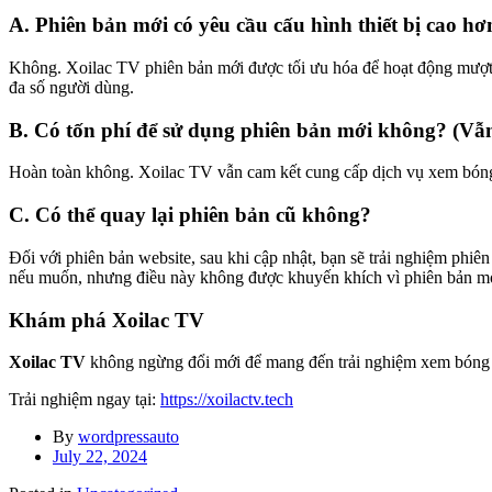
A. Phiên bản mới có yêu cầu cấu hình thiết bị cao h
Không. Xoilac TV phiên bản mới được tối ưu hóa để hoạt động mượt mà 
đa số người dùng.
B. Có tốn phí để sử dụng phiên bản mới không? (Vẫn
Hoàn toàn không. Xoilac TV vẫn cam kết cung cấp dịch vụ xem bóng đ
C. Có thể quay lại phiên bản cũ không?
Đối với phiên bản website, sau khi cập nhật, bạn sẽ trải nghiệm phi
nếu muốn, nhưng điều này không được khuyến khích vì phiên bản mới
Khám phá Xoilac TV
Xoilac TV
không ngừng đổi mới để mang đến trải nghiệm xem bóng đá 
Trải nghiệm ngay tại:
https://xoilactv.tech
By
wordpressauto
July 22, 2024