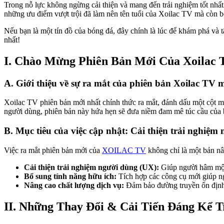
Trong nỗ lực không ngừng cải thiện và mang đến trải nghiệm tốt nh
những ưu điểm vượt trội đã làm nên tên tuổi của Xoilac TV mà còn bổ
Nếu bạn là một tín đồ của bóng đá, đây chính là lúc để khám phá và 
nhất!
I. Chào Mừng Phiên Bản Mới Của Xoilac 
A. Giới thiệu về sự ra mắt của phiên bản Xoilac TV m
Xoilac TV phiên bản mới nhất chính thức ra mắt, đánh dấu một cột m
người dùng, phiên bản này hứa hẹn sẽ đưa niềm đam mê túc cầu của 
B. Mục tiêu của việc cập nhật: Cải thiện trải nghiệm
Việc ra mắt phiên bản mới của
XOILAC TV
không chỉ là một bản nâ
Cải thiện trải nghiệm người dùng (UX):
Giúp người hâm mộ d
Bổ sung tính năng hữu ích:
Tích hợp các công cụ mới giúp ng
Nâng cao chất lượng dịch vụ:
Đảm bảo đường truyền ổn định, 
II. Những Thay Đổi & Cải Tiến Đáng Kể 