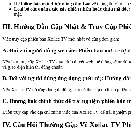
Hệ thống bảo mật được nâng cấp:
Bảo vệ thông tin cá nhân 
Loại bỏ các quảng cáo gây phiền nhiễu hoặc chứa mã độc:
mật.
III. Hướng Dẫn Cập Nhật & Truy Cập Phi
Việc truy cập phiên bản Xoilac TV mới nhất vô cùng đơn giản:
A. Đối với người dùng website: Phiên bản mới sẽ tự 
Nếu bạn truy cập Xoilac TV qua trình duyệt web, hệ thống sẽ tự động
và giao diện hiển thị đúng chuẩn.
B. Đối với người dùng ứng dụng (nếu có): Hướng dẫn
Nếu Xoilac TV có ứng dụng di động, bạn có thể cập nhật lên phiên b
C. Đường link chính thức để trải nghiệm phiên bản mới
Luôn truy cập vào địa chỉ chính thức của Xoilac TV để trải nghiệm ph
IV. Câu Hỏi Thường Gặp Về Xoilac TV Ph