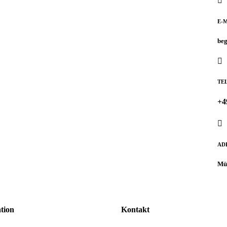
E-
be
TE
+4
AD
Mün
tion
Kontakt