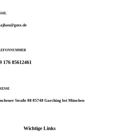
MAIL
gajbau@gmx.de
LEFONNUMMER
9 176 85612461
RESSE
chener Straße 88 85748 Garching bei München
Wichtige Links