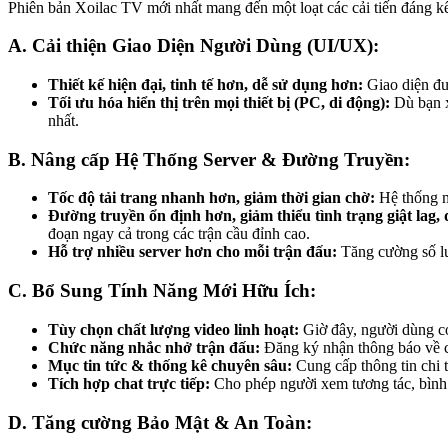
Phiên bản Xoilac TV mới nhất mang đến một loạt các cải tiến đáng kể,
A. Cải thiện Giao Diện Người Dùng (UI/UX):
Thiết kế hiện đại, tinh tế hơn, dễ sử dụng hơn:
Giao diện đượ
Tối ưu hóa hiển thị trên mọi thiết bị (PC, di động):
Dù bạn x
nhất.
B. Nâng cấp Hệ Thống Server & Đường Truyền:
Tốc độ tải trang nhanh hơn, giảm thời gian chờ:
Hệ thống má
Đường truyền ổn định hơn, giảm thiểu tình trạng giật lag,
đoạn ngay cả trong các trận cầu đỉnh cao.
Hỗ trợ nhiều server hơn cho mỗi trận đấu:
Tăng cường số lư
C. Bổ Sung Tính Năng Mới Hữu Ích:
Tùy chọn chất lượng video linh hoạt:
Giờ đây, người dùng có
Chức năng nhắc nhở trận đấu:
Đăng ký nhận thông báo về cá
Mục tin tức & thống kê chuyên sâu:
Cung cấp thông tin chi ti
Tích hợp chat trực tiếp:
Cho phép người xem tương tác, bình l
D. Tăng cường Bảo Mật & An Toàn: