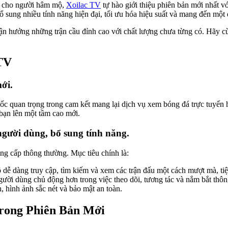
ất cho người hâm mộ,
Xoilac TV
tự hào giới thiệu phiên bản mới nhất v
 sung nhiều tính năng hiện đại, tối ưu hóa hiệu suất và mang đến một
tận hưởng những trận cầu đỉnh cao với chất lượng chưa từng có. Hãy cù
TV
ới.
ốc quan trọng trong cam kết mang lại dịch vụ xem bóng đá trực tuyến 
bạn lên một tầm cao mới.
 người dùng, bổ sung tính năng.
ng cấp thông thường. Mục tiêu chính là:
ễ dàng truy cập, tìm kiếm và xem các trận đấu một cách mượt mà, tiệ
ười dùng chủ động hơn trong việc theo dõi, tương tác và nắm bắt thôn
hình ảnh sắc nét và bảo mật an toàn.
Trong Phiên Bản Mới