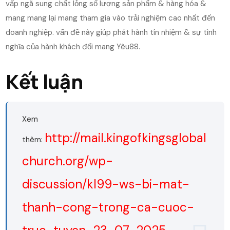
vấp ngã sung chất lỏng số lượng sản phẩm & hàng hóa &
mang mang lại mang tham gia vào trải nghiệm cao nhất đến
doanh nghiệp. vấn đề này giúp phát hành tín nhiệm & sự tình
nghĩa của hành khách đối mang Yêu88.
Kết luận
Xem
http://mail.kingofkingsglobal
thêm:
church.org/wp-
discussion/kl99-ws-bi-mat-
thanh-cong-trong-ca-cuoc-