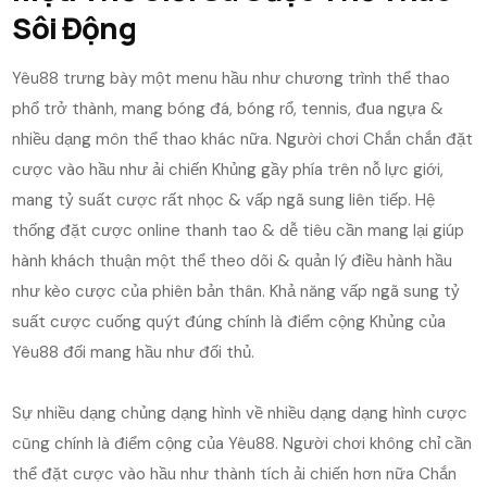
Sôi Động
Yêu88 trưng bày một menu hầu như chương trình thể thao
phổ trở thành, mang bóng đá, bóng rổ, tennis, đua ngựa &
nhiều dạng môn thể thao khác nữa. Người chơi Chắn chắn đặt
cược vào hầu như ải chiến Khủng gầy phía trên nỗ lực giới,
mang tỷ suất cược rất nhọc & vấp ngã sung liên tiếp. Hệ
thống đặt cược online thanh tao & dễ tiêu cần mang lại giúp
hành khách thuận một thể theo dõi & quản lý điều hành hầu
như kèo cược của phiên bản thân. Khả năng vấp ngã sung tỷ
suất cược cuống quýt đúng chính là điểm cộng Khủng của
Yêu88 đối mang hầu như đối thủ.
Sự nhiều dạng chủng dạng hình về nhiều dạng dạng hình cược
cũng chính là điểm cộng của Yêu88. Người chơi không chỉ cần
thể đặt cược vào hầu như thành tích ải chiến hơn nữa Chắn