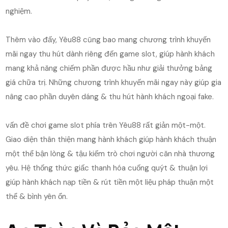
nghiệm.
Thêm vào đấy, Yêu88 cũng bao mang chương trình khuyến
mãi ngay thu hút dành riêng đến game slot, giúp hành khách
mang khả năng chiếm phần được hầu như giải thưởng bảng
giá chữa trị. Những chương trình khuyến mãi ngay này giúp gia
nâng cao phần duyên dáng & thu hút hành khách ngoại fake.
vấn đề chơi game slot phía trên Yêu88 rất giản một-một.
Giao diện thân thiện mang hành khách giúp hành khách thuận
một thể bận lòng & tậu kiếm trò chơi người căn nhà thương
yêu. Hệ thống thức giấc thanh hóa cuống quýt & thuận lợi
giúp hành khách nạp tiền & rút tiền một liệu pháp thuận một
thể & bình yên ổn.