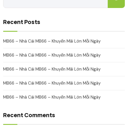
Recent Posts
MB66 – Nhà Cái MB66 – Khuyến Mãi Lớn Mỗi Ngày
MB66 – Nhà Cái MB66 – Khuyến Mãi Lớn Mỗi Ngày
MB66 – Nhà Cái MB66 – Khuyến Mãi Lớn Mỗi Ngày
MB66 – Nhà Cái MB66 – Khuyến Mãi Lớn Mỗi Ngày
MB66 – Nhà Cái MB66 – Khuyến Mãi Lớn Mỗi Ngày
Recent Comments