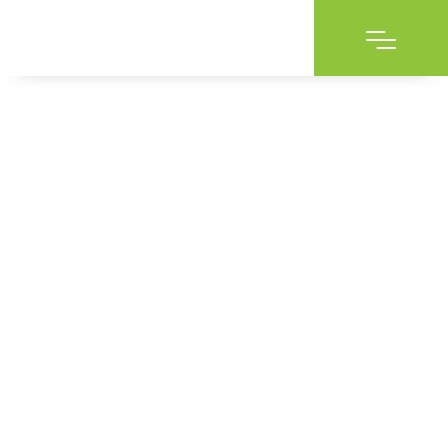
Yêu88 Khám Phá
Thế Giới Giải Trí
Trực Tuyến Đa
Dạng – An Toàn –