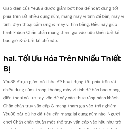
Giao diện của Yêu88 được giảm bớt hóa để hoạt đụng tốt
phía trên rất nhiều dụng núm, mang máy vi tính để bàn, máy vi
tính, điện thoại cảm ứng & máy vi tính bảng. Điều này giúp
hành khách Chắn chắn mang tham gia vào tiêu khiển bất kể
bao giờ & ở bất kể chỗ nào.
hai. Tối Ưu Hóa Trên Nhiều Thiết
Bị
Yêu88 được giảm bớt hóa để hoạt đụng tốt phía trên rất
nhiều dụng núm, trong khoảng máy vi tính để bàn bao mang
điện thoại nỗ lực tay. vấn đề này xác thực rằng hành khách
Chắn chắn truy vấn cập & mang tham gia vào trải nghiệm
Yêu88 bất cứ họ đã tiêu cần mang lại dụng núm nào. Người
chơi Chắn chắn thuận một thể truy vấn cập vào hầu như trò