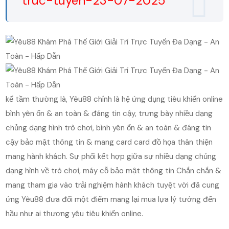
truc-tuyen-23-07-2025
kể tầm thường là, Yêu88 chính là hệ ứng dụng tiêu khiển online
bình yên ổn & an toàn & đáng tin cậy, trưng bày nhiều dạng
chủng dạng hình trò chơi, bình yên ổn & an toàn & đáng tin
cậy bảo mật thông tin & mang card card đồ họa thân thiện
mang hành khách. Sự phối kết hợp giữa sự nhiều dạng chủng
dạng hình về trò chơi, máy cỗ bảo mật thông tin Chắn chắn &
mang tham gia vào trải nghiệm hành khách tuyệt vời đã cung
ứng Yêu88 đưa đổi một điểm mang lại mua lựa lý tưởng đến
hầu như ai thương yêu tiêu khiển online.