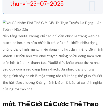
thu-vi-23-07-2025
Nền tảng Yêu88 không chỉ cần chỉ cần chính là trang web cá
cược online, hơn nữa chính là trái đất tiêu khiển nhiều dạng
chủng dạng hình mang nhiều dạng thu hút dành riêng đến hành
khách. Từ hầu như trò chơi truyền thống nhiều dạng năm đến
biển hết trò chơi thanh tao, Yêu88 đều khắc phục được nhu
yếu của quá nhiều dạng hành khách. Sự nhiều dạng chủng
dạng hình này chính là một trong rắc rối không thể giúp Yêu88
thu hút được lượng Khủng hành khách & bảo trì sự tình nghĩa
của người căn nhà.
một. Thế Giới Cá Cược Thể Thao