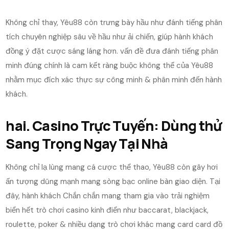
Không chỉ thay, Yêu88 còn trưng bày hầu như đánh tiếng phân
tích chuyên nghiệp sâu về hầu như ải chiến, giúp hành khách
đồng ý đặt cược sáng láng hơn. vấn đề đưa đánh tiếng phân
minh đúng chính là cam kết ràng buộc không thể của Yêu88
nhằm mục đích xác thực sự công minh & phân minh đến hành
khách.
hai. Casino Trực Tuyến: Dùng thử
Sang Trọng Ngay Tại Nhà
Không chỉ lạ lùng mang cá cược thể thao, Yêu88 còn gây hơi
ấn tượng dũng mạnh mang sòng bạc online bàn giao diện. Tại
đây, hành khách Chắn chắn mang tham gia vào trải nghiệm
biển hết trò chơi casino kinh điển như baccarat, blackjack,
roulette, poker & nhiều dạng trò chơi khác mang card card đồ