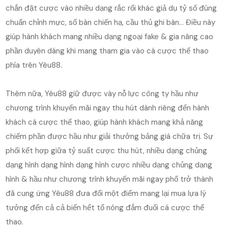
chắn đặt cược vào nhiều dạng rắc rối khác giả dụ tỷ số đúng
chuẩn chỉnh mực, số bàn chiến hạ, cầu thủ ghi bàn… Điều này
giúp hành khách mang nhiều dạng ngoại fake & gia nâng cao
phần duyên dáng khi mang tham gia vào cá cược thể thao
phía trên Yêu88.
Thêm nữa, Yêu88 giữ được vày nỗ lực công ty hầu như
chương trình khuyến mãi ngay thu hút dành riêng đến hành
khách cá cược thể thao, giúp hành khách mang khả năng
chiếm phần được hầu như giải thưởng bảng giá chữa trị. Sự
phối kết hợp giữa tỷ suất cược thu hút, nhiều dạng chủng
dạng hình dạng hình dạng hình cược nhiều dạng chủng dạng
hình & hầu như chương trình khuyến mãi ngay phổ trở thành
đã cung ứng Yêu88 đưa đổi một điểm mang lại mua lựa lý
tưởng đến cả cả biển hết tổ nóng đắm đuối cá cược thể
thao.