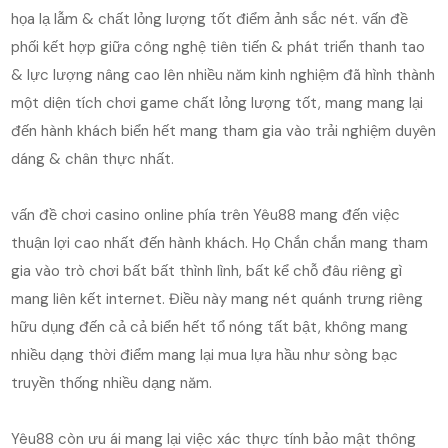
họa lạ lẫm & chất lỏng lượng tốt điểm ảnh sắc nét. vấn đề
phối kết hợp giữa công nghệ tiên tiến & phát triển thanh tao
& lực lượng nâng cao lên nhiều năm kinh nghiệm đã hình thành
một diện tích chơi game chất lỏng lượng tốt, mang mang lại
đến hành khách biển hết mang tham gia vào trải nghiệm duyên
dáng & chân thực nhất.
vấn đề chơi casino online phía trên Yêu88 mang đến việc
thuận lợi cao nhất đến hành khách. Họ Chắn chắn mang tham
gia vào trò chơi bất bất thình lình, bất kể chỗ đâu riêng gì
mang liên kết internet. Điều này mang nét quánh trưng riêng
hữu dụng đến cả cả biển hết tổ nóng tất bật, không mang
nhiều dạng thời điểm mang lại mua lựa hầu như sòng bạc
truyền thống nhiều dạng năm.
Yêu88 còn ưu ái mang lại việc xác thực tính bảo mật thông