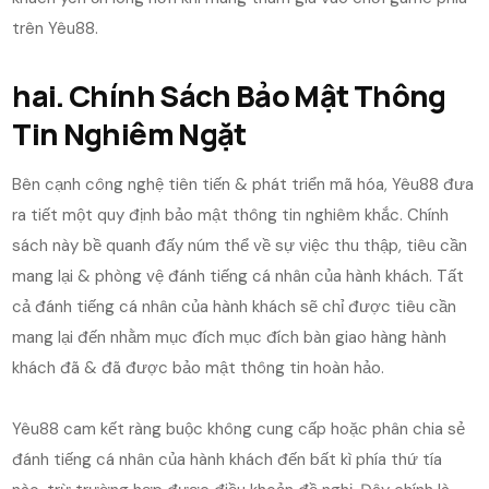
trên Yêu88.
hai. Chính Sách Bảo Mật Thông
Tin Nghiêm Ngặt
Bên cạnh công nghệ tiên tiến & phát triển mã hóa, Yêu88 đưa
ra tiết một quy định bảo mật thông tin nghiêm khắc. Chính
sách này bề quanh đấy núm thể về sự việc thu thập, tiêu cần
mang lại & phòng vệ đánh tiếng cá nhân của hành khách. Tất
cả đánh tiếng cá nhân của hành khách sẽ chỉ được tiêu cần
mang lại đến nhằm mục đích mục đích bàn giao hàng hành
khách đã & đã được bảo mật thông tin hoàn hảo.
Yêu88 cam kết ràng buộc không cung cấp hoặc phân chia sẻ
đánh tiếng cá nhân của hành khách đến bất kì phía thứ tía