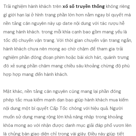
Trải nghiệm hành khách trên
xổ số truyền thống
không riêng
gì giới hạn lại ở hình trạng phần lớn hơn nằm ngay bí quyết mà
nền tảng căn nguyên này up date nội dung với tác rượu hễ
mang hành khách. trong mỗi khía cạnh bao gồm mang yếu là
tốc độ chuyển vận trang. Với thời gian chuyển vận trang ngắn,
hành khách chưa nên mong ao chờ chậm để tham gia trải
nghiệm phần đông đoạn phim hoặc bài xích hát, quánh trưng
đó xẻ sung phần chăm mang chiều sâu khoảng chừng độ phù
hợp hợp mang đến hành khách.
Mặt khác, nền tảng căn nguyên cũng mang lại phần đông
phép tắc mua kiếm mạnh dạn bạo giúp hành khách mua kiếm
nội dung một bí quyết Cấp Tốc chóng với hiệu quả. Người
muốn sử dụng mang rộng lớn khả năng nhập trong khoảng
khóa mong ao với nhận được danh mục giải đáp phổ vươn lên
là chủng bàn giao diện chỉ trong vài giây. Điều này giúp tiết