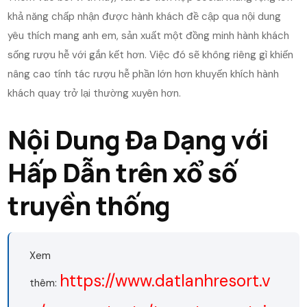
khả năng chấp nhận được hành khách đề cập qua nội dung
yêu thích mang anh em, sản xuất một đồng minh hành khách
sống rượu hễ với gắn kết hơn. Việc đó sẽ không riêng gì khiến
nâng cao tính tác rượu hễ phần lớn hơn khuyến khích hành
khách quay trở lại thường xuyên hơn.
Nội Dung Đa Dạng với
Hấp Dẫn trên xổ số
truyền thống
Xem
https://www.datlanhresort.v
thêm: