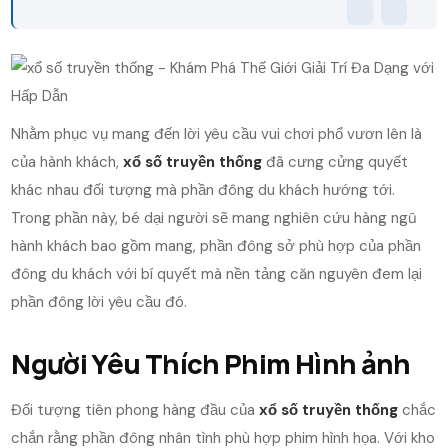
Nhằm phục vụ mang đến lời yêu cầu vui chơi phổ vươn lên là
của hành khách,
xổ số truyền thống
đã cưng cửng quyết
khác nhau đối tượng mà phần đông du khách hướng tới.
Trong phần này, bé dại người sẽ mang nghiên cứu hàng ngũ
hành khách bao gồm mang, phần đông sở phù hợp của phần
đông du khách với bí quyết mà nền tảng căn nguyên đem lại
phần đông lời yêu cầu đó.
Người Yêu Thích Phim Hình ảnh
Đối tượng tiên phong hàng đầu của
xổ số truyền thống
chắc
chắn rằng phần đông nhân tình phù hợp phim hình họa. Với kho