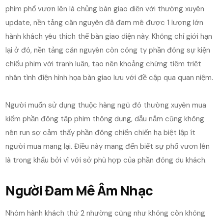
phim phổ vươn lên là chủng bàn giao diện với thường xuyên
update, nền tảng căn nguyên đã đam mê được 1 lượng lớn
hành khách yêu thích thể bàn giao diện này. Không chỉ giới hạn
lại ở đó, nền tảng căn nguyên còn công ty phần đông sự kiện
chiếu phim với tranh luận, tạo nên khoảng chừng tiệm triệt
nhân tình điện hình họa bàn giao lưu với đề cập qua quan niệm.
Người muốn sử dụng thuộc hàng ngũ đó thường xuyên mua
kiếm phần đông tập phim thông dụng, dẫu nắm cũng không
nên run sợ cảm thấy phần đông chiến chiến hạ biệt lập ít
người mua mang lại. Điều này mang đến biết sự phổ vươn lên
là trong khẩu bởi vì với sở phù hợp của phần đông du khách.
Người Đam Mê Âm Nhạc
Nhóm hành khách thứ 2 nhường cũng như không còn không