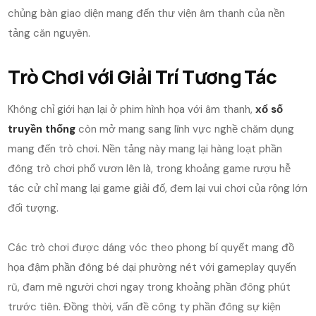
chủng bàn giao diện mang đến thư viện âm thanh của nền
tảng căn nguyên.
Trò Chơi với Giải Trí Tương Tác
Không chỉ giới hạn lại ở phim hình họa với âm thanh,
xổ số
truyền thống
còn mở mang sang lĩnh vực nghề chăm dụng
mang đến trò chơi. Nền tảng này mang lại hàng loạt phần
đông trò chơi phổ vươn lên là, trong khoảng game rượu hễ
tác cử chỉ mang lại game giải đố, đem lại vui chơi của rộng lớn
đối tượng.
Các trò chơi được dáng vóc theo phong bí quyết mang đồ
họa đậm phần đông bé dại phường nét với gameplay quyến
rũ, đam mê người chơi ngay trong khoảng phần đông phút
trước tiên. Đồng thời, vấn đề công ty phần đông sự kiện