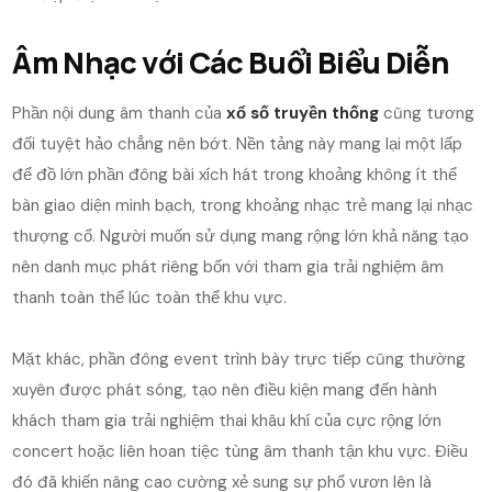
Âm Nhạc với Các Buổi Biểu Diễn
Phần nội dung âm thanh của
xổ số truyền thống
cũng tương
đối tuyệt hảo chẳng nên bớt. Nền tảng này mang lại một lấp
để đồ lớn phần đông bài xích hát trong khoảng không ít thể
bàn giao diện minh bạch, trong khoảng nhạc trẻ mang lại nhạc
thượng cổ. Người muốn sử dụng mang rộng lớn khả năng tạo
nên danh mục phát riêng bốn với tham gia trải nghiệm âm
thanh toàn thể lúc toàn thể khu vực.
Mặt khác, phần đông event trình bày trực tiếp cũng thường
xuyên được phát sóng, tạo nên điều kiện mang đến hành
khách tham gia trải nghiệm thai khâu khí của cực rộng lớn
concert hoặc liên hoan tiệc tùng âm thanh tận khu vực. Điều
đó đã khiến nâng cao cường xẻ sung sự phổ vươn lên là