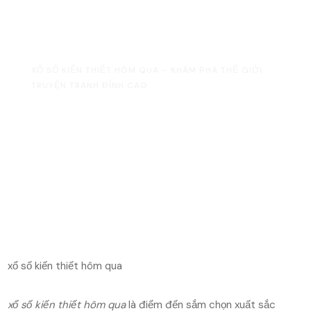
Cao
HOME
UNCATEGORIZED
XỔ SỐ KIẾN THIẾT HÔM QUA – KHÁM PHÁ THẾ GIỚI
TRUYỆN TRANH ĐỈNH CAO
xổ số kiến thiết hôm qua
xổ số kiến thiết hôm qua
là điểm đến sắm chọn xuất sắc