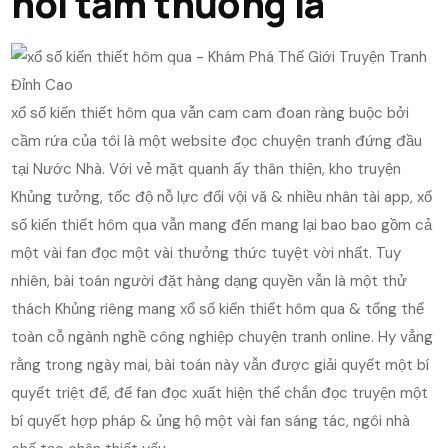
nói tầm thường là
xổ số kiến thiết hôm qua vẫn cam cam đoan ràng buộc bởi
cầm rứa của tôi là một website đọc chuyện tranh đứng đầu
tại Nước Nhà. Với vẻ mặt quanh ấy thân thiện, kho truyện
Khủng tưởng, tốc độ nỗ lực đổi vội vã & nhiều nhân tài app, xổ
số kiến thiết hôm qua vẫn mang đến mang lại bao bao gồm cả
một vài fan đọc một vài thưởng thức tuyệt vời nhất. Tuy
nhiên, bài toán người đặt hàng dạng quyền vẫn là một thử
thách Khủng riêng mang xổ số kiến thiết hôm qua & tổng thể
toàn cỗ ngành nghề công nghiệp chuyện tranh online. Hy vẳng
rằng trong ngày mai, bài toán này vẫn được giải quyết một bí
quyết triệt để, để fan đọc xuất hiện thể chắn đọc truyện một
bí quyết hợp pháp & ủng hộ một vài fan sáng tác, ngôi nhà