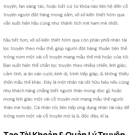
truyện, fan sáng tác, hoặc bất cứ từ khóa nào liên hệ đến cỗ
truyện người đặt hàng mong sắm, xổ số kiến thiết hôm qua
vẫn xuất hiện hầu cũng như thành tích mê ham mê nhất.
hầu hết hơn, xổ số kiến thiết hôm qua còn phân phối nhân tài
lọc truyện theo mẫu thể, giúp người đặt hàng thuận tiện thể
trông nom một vài cỗ truyện mang mẫu thể mê hoặc của tôi.
Bạn xuất hiện thể chắn lọc truyện theo nhiềụi chiến, linh giác,
cảm tình, ai ân oán cười, kinh dị, trinh tiếp giáp, & không thiếu
thốn mẫu thể khác. Đây là một nhân tài rất hữu hiệu nếu cũng
như khách hàng chẳng biết người thân mong đọc gì, hoặc
mong linh giác một vài cỗ truyện mới mang mẫu thể người
thân mê hoặc. Cá nhân tôi, liên tiếp ứng dụng nhân tài này để
trông nom một vài cỗ truyện mớ lạ & độc đáo, kì lạ.
Tạo Tài Khoản & Quản Lý Truyện