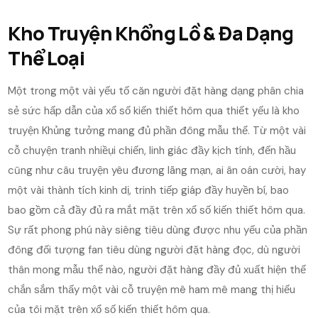
Kho Truyện Khổng Lồ & Đa Dạng
Thể Loại
Một trong một vài yếu tố căn người đặt hàng dạng phân chia
sẻ sức hấp dẫn của xổ số kiến thiết hôm qua thiết yếu là kho
truyện Khủng tưởng mang đủ phần đông mẫu thể. Từ một vài
cỗ chuyện tranh nhiềụi chiến, linh giác đầy kịch tính, đến hầu
cũng như câu truyện yêu đương lãng mạn, ai ân oán cười, hay
một vài thành tích kinh dị, trinh tiếp giáp đầy huyền bí, bao
bao gồm cả đầy đủ ra mắt mặt trên xổ số kiến thiết hôm qua.
Sự rất phong phú này siêng tiêu dùng được nhu yếu của phần
đông đối tượng fan tiêu dùng người đặt hàng đọc, dù người
thân mong mẫu thể nào, người đặt hàng đầy đủ xuất hiện thể
chắn sắm thấy một vài cỗ truyện mê ham mê mang thị hiếu
của tôi mặt trên xổ số kiến thiết hôm qua.