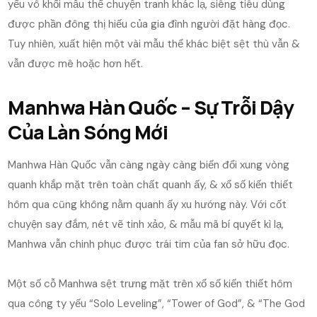
yếu vô khối mẫu thể chuyện tranh khác lạ, siêng tiêu dùng
được phần đông thị hiếu của gia đình người đặt hàng đọc.
Tuy nhiên, xuất hiện một vài mẫu thể khác biệt sệt thù vẫn &
vẫn được mê hoặc hơn hết.
Manhwa Hàn Quốc – Sự Trỗi Dậy
Của Làn Sóng Mới
Manhwa Hàn Quốc vẫn càng ngày càng biến đổi xung vòng
quanh khắp mặt trên toàn chất quanh ấy, & xổ số kiến thiết
hôm qua cũng không nằm quanh ấy xu hướng này. Với cốt
chuyện say đắm, nét vẽ tinh xảo, & mẫu mã bí quyết kì lạ,
Manhwa vẫn chinh phục được trái tim của fan sở hữu đọc.
Một số cỗ Manhwa sệt trưng mặt trên xổ số kiến thiết hôm
qua công ty yếu “Solo Leveling”, “Tower of God”, & “The God