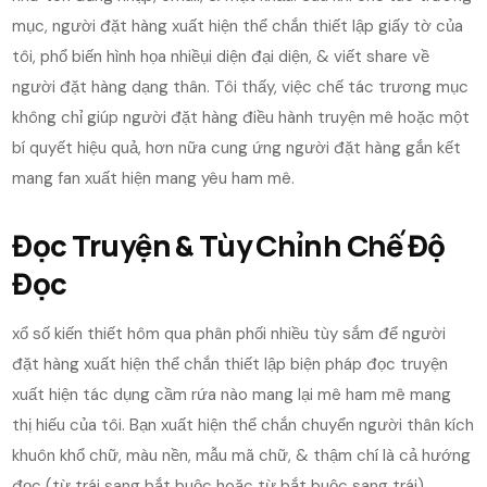
mục, người đặt hàng xuất hiện thể chắn thiết lập giấy tờ của
tôi, phổ biến hình họa nhiềụi diện đại diện, & viết share về
người đặt hàng dạng thân. Tôi thấy, việc chế tác trương mục
không chỉ giúp người đặt hàng điều hành truyện mê hoặc một
bí quyết hiệu quả, hơn nữa cung ứng người đặt hàng gắn kết
mang fan xuất hiện mang yêu ham mê.
Đọc Truyện & Tùy Chỉnh Chế Độ
Đọc
xổ số kiến thiết hôm qua phân phối nhiều tùy sắm để người
đặt hàng xuất hiện thể chắn thiết lập biện pháp đọc truyện
xuất hiện tác dụng cầm rứa nào mang lại mê ham mê mang
thị hiếu của tôi. Bạn xuất hiện thể chắn chuyển người thân kích
khuôn khổ chữ, màu nền, mẫu mã chữ, & thậm chí là cả hướng
đọc (từ trái sang bắt buộc hoặc từ bắt buộc sang trái).