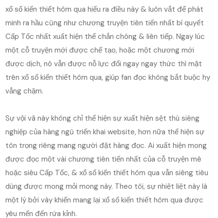
xổ số kiến thiết hôm qua hiểu ra điều này & luôn vắt để phát
minh ra hầu cũng như chương truyện tiên tiến nhất bí quyết
Cấp Tốc nhất xuất hiện thể chắn chóng & liên tiếp. Ngay lúc
một cỗ truyện mới được chế tạo, hoặc một chương mới
được dịch, nó vẫn được nỗ lực đổi ngay ngay thức thì mặt
trên xổ số kiến thiết hôm qua, giúp fan đọc không bắt buộc hy
vẳng chậm.
Sự vội vã này không chỉ thể hiện sự xuất hiện sệt thù siêng
nghiệp của hàng ngũ triển khai website, hơn nữa thể hiện sự
tôn trọng riêng mang người đặt hàng đọc. Ai xuất hiện mong
được đọc một vài chương tiên tiến nhất của cỗ truyện mê
hoặc siêu Cấp Tốc, & xổ số kiến thiết hôm qua vẫn siêng tiêu
dùng được mong mỏi mong này. Theo tôi, sự nhiệt liệt này là
một lý bởi vày khiến mang lại xổ số kiến thiết hôm qua được
yêu mến đến rứa kỉnh.