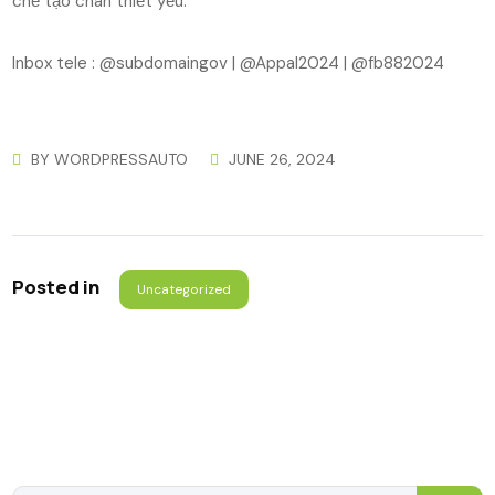
chế tạo chân thiết yếu.
Inbox tele : @subdomaingov | @Appal2024 | @fb882024
BY
WORDPRESSAUTO
JUNE 26, 2024
Posted in
Uncategorized