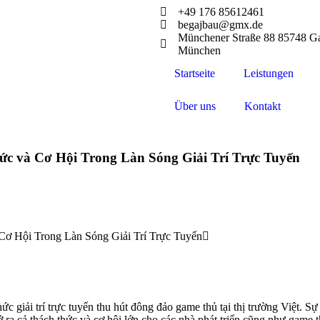
+49 176 85612461
begajbau@gmx.de
Münchener Straße 88 85748 Ga
München
Startseite
Leistungen
Über uns
Kontakt
hức và Cơ Hội Trong Làn Sóng Giải Trí Trực Tuyến
 Cơ Hội Trong Làn Sóng Giải Trí Trực Tuyến
ức giải trí trực tuyến thu hút đông đảo game thủ tại thị trường Việt. S
ra cả thách thức và cơ hội lớn cho các nhà phát triển cũng như game t