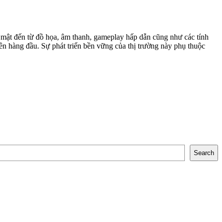
o mật đến từ đồ họa, âm thanh, gameplay hấp dẫn cũng như các tính
iên hàng đầu. Sự phát triển bền vững của thị trường này phụ thuộc
Search