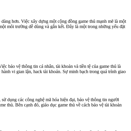
au dễ dàng hơn. Việc xây dựng một cộng đồng game thủ mạnh mẽ là một
n một môi trường dễ dùng và gắn kết. Đây là một trong những yếu đặt
ệc bảo vệ thông tin cá nhân, tài khoản và tiền tệ của game thủ là
 hành vi gian lận, hack tài khoản. Sự minh bạch trong quá trình giao
, sử dụng các công nghệ mã hóa hiện đại, bảo vệ thông tin người
game thủ. Bên cạnh đó, giáo dục game thủ về cách bảo vệ tài khoản