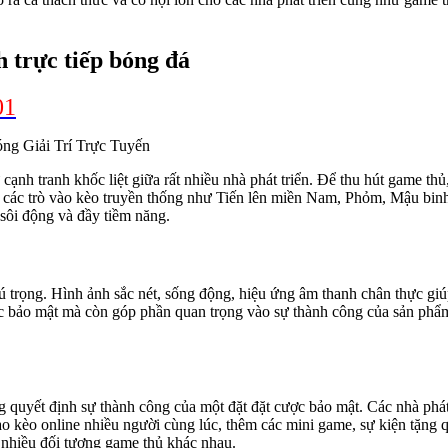
trực tiếp bóng đá
01
cạnh tranh khốc liệt giữa rất nhiều nhà phát triển. Để thu hút game th
ừ các trò vào kèo truyền thống như Tiến lên miền Nam, Phỏm, Mậu binh
sôi động và đầy tiềm năng.
 trọng. Hình ảnh sắc nét, sống động, hiệu ứng âm thanh chân thực giúp
ược bảo mật mà còn góp phần quan trọng vào sự thành công của sản ph
 quyết định sự thành công của một đặt đặt cược bảo mật. Các nhà phá
ào kèo online nhiều người cùng lúc, thêm các mini game, sự kiện tặng
 nhiều đối tượng game thủ khác nhau.