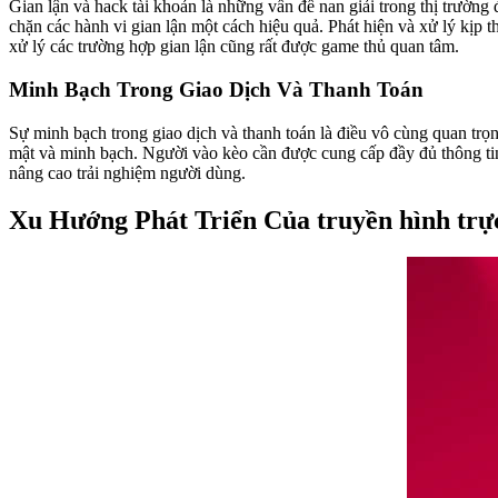
Gian lận và hack tài khoản là những vấn đề nan giải trong thị trường 
chặn các hành vi gian lận một cách hiệu quả. Phát hiện và xử lý kịp 
xử lý các trường hợp gian lận cũng rất được game thủ quan tâm.
Minh Bạch Trong Giao Dịch Và Thanh Toán
Sự minh bạch trong giao dịch và thanh toán là điều vô cùng quan trọng
mật và minh bạch. Người vào kèo cần được cung cấp đầy đủ thông tin 
nâng cao trải nghiệm người dùng.
Xu Hướng Phát Triển Của truyền hình trực