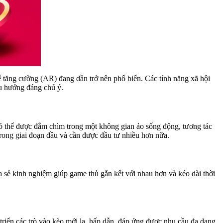
ế tăng cường (AR) đang dần trở nên phổ biến. Các tính năng xã hội
xu hướng đáng chú ý.
 thể được đắm chìm trong một không gian ảo sống động, tương tác
rong giai đoạn đầu và cần được đầu tư nhiều hơn nữa.
 sẻ kinh nghiệm giúp game thủ gắn kết với nhau hơn và kéo dài thời
 triển các trò vào kèo mới lạ, hấp dẫn, đáp ứng được nhu cầu đa dạng