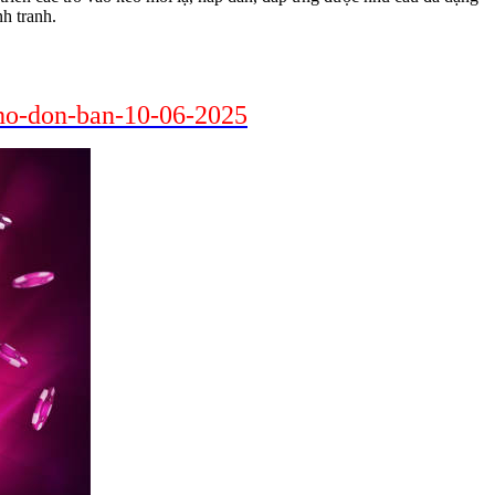
h tranh.
cho-don-ban-10-06-2025