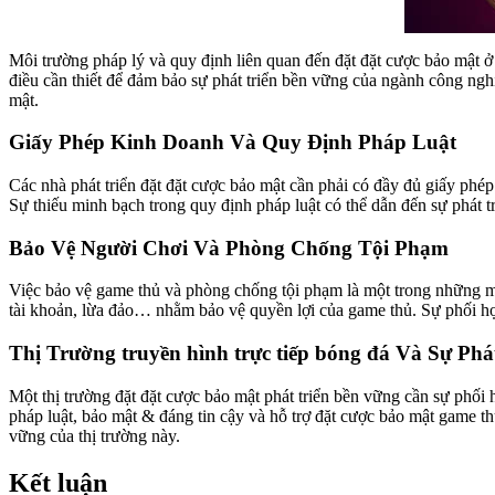
Môi trường pháp lý và quy định liên quan đến đặt đặt cược bảo mật ở
điều cần thiết để đảm bảo sự phát triển bền vững của ngành công ngh
mật.
Giấy Phép Kinh Doanh Và Quy Định Pháp Luật
Các nhà phát triển đặt đặt cược bảo mật cần phải có đầy đủ giấy phép
Sự thiếu minh bạch trong quy định pháp luật có thể dẫn đến sự phát t
Bảo Vệ Người Chơi Và Phòng Chống Tội Phạm
Việc bảo vệ game thủ và phòng chống tội phạm là một trong những mục
tài khoản, lừa đảo… nhằm bảo vệ quyền lợi của game thủ. Sự phối hợ
Thị Trường truyền hình trực tiếp bóng đá Và Sự Ph
Một thị trường đặt đặt cược bảo mật phát triển bền vững cần sự phối
pháp luật, bảo mật & đáng tin cậy và hỗ trợ đặt cược bảo mật game th
vững của thị trường này.
Kết luận