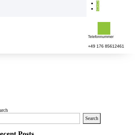
Telefonnummer
+49 176 85612461
arch
Search
ecent Posts