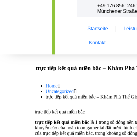
+49 176 8561246
Münchener Straße
Startseite
Leist
Kontakt
trực tiếp kết quả miền bắc – Khám Ph
Home
Uncategorized
trực tiếp kết quả miền bắc – Khám Phá Thế G
trực tiếp kết quả miền bắc
trực tiếp kết quả miền bắc
là 1 trong số đông nền t
khuyến cáo của hoàn toàn gamer tại đất nước hình chữ
của trực tiếp kết quả miền bắc, trong khoảng số đô