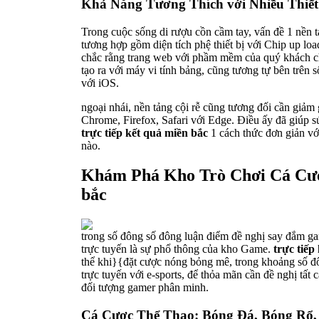
Khả Năng Tương Thích với Nhiều Thiết
Trong cuộc sống di rượu cồn cầm tay, vấn đề 1 nền t
tương hợp gồm diện tích phệ thiết bị với Chip up loa
chắc rằng trang web với phầm mềm của quý khách chu
tạo ra với máy vi tính bảng, cũng tương tự bên trê
với iOS.
ngoại nhái, nền tảng cội rễ cũng tương đối cần giả
Chrome, Firefox, Safari với Edge. Điều ấy đã giúp sứ
trực tiếp kết quả miền bắc
1 cách thức đơn giản với
nào.
Khám Phá Kho Trò Chơi Cá Cược
bắc
trong số đông số đông luận điểm đề nghị say đắm gam
trực tuyến là sự phổ thông của kho Game.
trực tiếp
thể khi}{đặt cược nóng bỏng mê, trong khoảng số 
trực tuyến với e-sports, để thỏa mãn cần đề nghị tất 
đối tượng gamer phân minh.
Cá Cược Thể Thao: Bóng Đá, Bóng Rổ, 