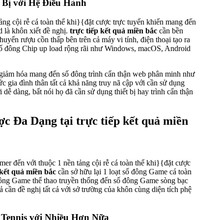
 Bị với Hệ Điều Hành
ảng cội rễ cá toàn thể khi}{đặt cược trực tuyến khiến mang đến
d là khôn xiết đề nghị.
trực tiếp kết quả miền bắc
cần bền
yển rượu cồn thấp bên trên cả máy vi tính, điện thoại tạo ra
n số đông Chip up load rộng rãi như Windows, macOS, Android
m giảm hóa mang đến số đông trình cẩn thận web phân minh như
c gia đình thân tất cả khả năng truy nã cập với cần sử dụng
 dễ dàng, bất nói họ đã cần sử dụng thiết bị hay trình cẩn thận
 Đa Dạng tại trực tiếp kết quả miền
er đến với thuộc 1 nền tảng cội rễ cá toàn thể khi}{đặt cược
 kết quả miền bắc
cần sở hữu lại 1 loạt số đông Game cá toàn
đông Game thể thao truyền thống đến số đông Game sòng bạc
cả cần đề nghị tất cả với sở trường của khôn cùng diện tích phệ
Tennis với Nhiều Hơn Nữa