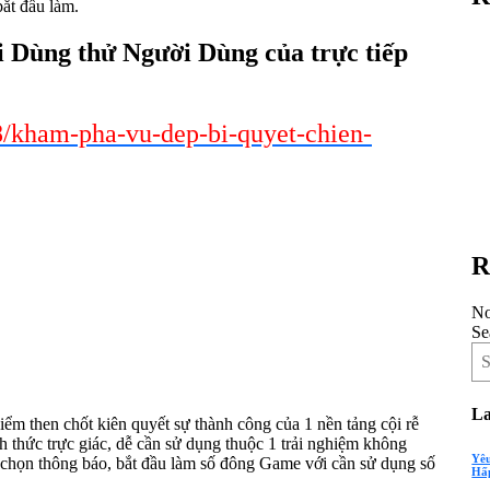
t đầu làm.
i Dùng thử Người Dùng của trực tiếp
88/kham-pha-vu-dep-bi-quyet-chien-
R
No
Se
La
iểm then chốt kiên quyết sự thành công của 1 nền tảng cội rễ
h thức trực giác, dễ cần sử dụng thuộc 1 trải nghiệm không
Yêu
chọn thông báo, bắt đầu làm số đông Game với cần sử dụng số
Hấ