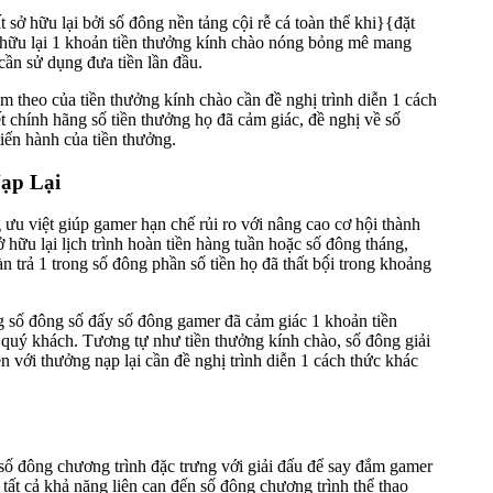
t sở hữu lại bởi số đông nền tảng cội rễ cá toàn thể khi}{đặt
hữu lại 1 khoản tiền thưởng kính chào nóng bỏng mê mang
cần sử dụng đưa tiền lần đầu.
èm theo của tiền thưởng kính chào cần đề nghị trình diễn 1 cách
 chính hãng số tiền thưởng họ đã cảm giác, đề nghị về số
tiến hành của tiền thưởng.
ạp Lại
 ưu việt giúp gamer hạn chế rủi ro với nâng cao cơ hội thành
ở hữu lại lịch trình hoàn tiền hàng tuần hoặc số đông tháng,
 trả 1 trong số đông phần số tiền họ đã thất bộ́i trong khoảng
ng số đông số đấy số đông gamer đã cảm giác 1 khoản tiền
 quý khách. Tương tự như tiền thưởng kính chào, số đông giải
ền với thưởng nạp lại cần đề nghị trình diễn 1 cách thức khác
 số đông chương trình đặc trưng với giải đấu để say đắm gamer
tất cả khả năng liên can đến số đông chương trình thể thao