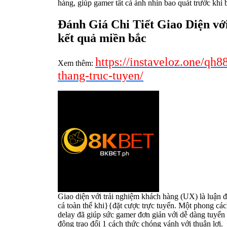
hàng, giúp gamer tất cả ánh nhìn bao quát trước khi bắ
Đánh Giá Chi Tiết Giao Diện vớ
kết quả miền bắc
https://instaveloz.one/qh
Xem thêm:
thang-truc-tuyen/
Giao diện với trải nghiệm khách hàng (UX) là luận đ
cá toàn thể khi}{đặt cược trực tuyến. Một phong các
delay đã giúp sức gamer đơn giản với dễ dàng tuyển 
đông trao đổi 1 cách thức chóng vánh với thuận lợi.