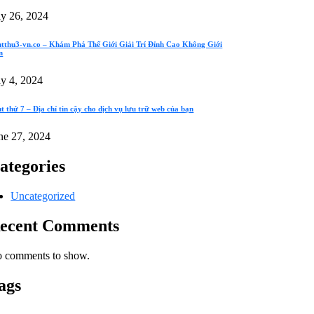
ly 26, 2024
tthu3-vn.co – Khám Phá Thế Giới Giải Trí Đỉnh Cao Không Giới
n
ly 4, 2024
t thứ 7 – Địa chỉ tin cậy cho dịch vụ lưu trữ web của bạn
ne 27, 2024
ategories
Uncategorized
ecent Comments
 comments to show.
ags