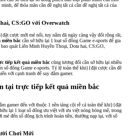
inh, để thỏa mãn cần đề nghị tất cả cần đề nghị tất cả của
.
 hai, CS:GO với Overwatch
i}{đặt cược mới mẻ nổi, tuy nắm đã ngày càng vậy đổi rộng rãi,
ả miền bắc
cần sở hữu lại 1 loạt số đông Game e-sports để gia
ợc, bao quát Liên Minh Huyền Thoại, Dota hai, CS:GO,
ực tiếp kết quả miền bắc
cũng tương đối cần sở hữu lại nhiều
 số đông Game e-sports. Tỷ lệ toàn thể khi}{đặt cược cần đề
hiến với cạnh tranh để say đắm gamer.
tại trực tiếp kết quả miền bắc
đắm gamer đến với thuộc 1 nền tảng cội rễ cá toàn thể khi}{đặt
hữu lại 1 loạt số đông ưu việt với ưu việt nóng bỏng mê, trong
mẻ đến số đông lịch trình hoàn tiền, thưởng nạp lại, với số
ời Chơi Mới