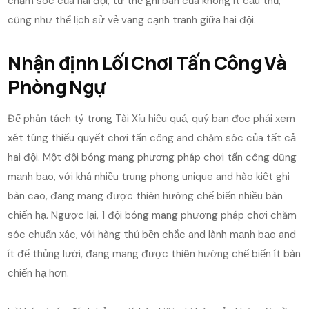
chăm sóc của hai đội, tứ thế ghi bàn của không ít cầu thủ,
cũng như thể lịch sử vẻ vang cạnh tranh giữa hai đội.
Nhận định Lối Chơi Tấn Công Và
Phòng Ngự
Để phân tách tỷ trọng Tài Xỉu hiệu quả, quý bạn đọc phải xem
xét túng thiếu quyết chơi tấn công and chăm sóc của tất cả
hai đội. Một đội bóng mang phương pháp chơi tấn công dũng
mạnh bạo, với khá nhiều trung phong unique and hào kiệt ghi
bàn cao, đang mang được thiên hướng chế biến nhiều bàn
chiến hạ. Ngược lại, 1 đội bóng mang phương pháp chơi chăm
sóc chuẩn xác, với hàng thủ bền chắc and lành mạnh bạo and
ít để thủng lưới, đang mang được thiên hướng chế biến ít bàn
chiến hạ hơn.