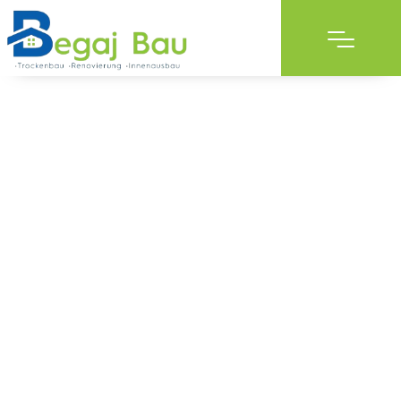
Thấu Hiểu Sức
Mạnh Gemwin APK
– Chìa Khóa Chiến
Thắng Của Nhà