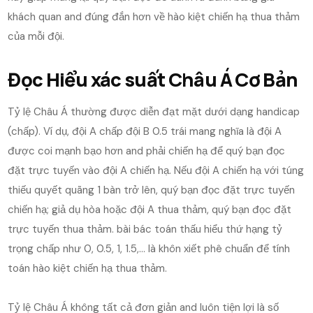
khách quan and đúng đắn hơn về hào kiệt chiến hạ thua thảm
của mỗi đội.
Đọc Hiểu xác suất Châu Á Cơ Bản
Tỷ lệ Châu Á thường được diễn đạt mặt dưới dạng handicap
(chấp). Ví dụ, đội A chấp đội B 0.5 trái mang nghĩa là đội A
được coi mạnh bạo hơn and phải chiến hạ để quý bạn đọc
đặt trực tuyến vào đội A chiến hạ. Nếu đội A chiến hạ với túng
thiếu quyết quãng 1 bàn trở lên, quý bạn đọc đặt trực tuyến
chiến hạ; giả dụ hòa hoặc đội A thua thảm, quý bạn đọc đặt
trực tuyến thua thảm. bài bác toán thấu hiểu thứ hạng tỷ
trọng chấp như 0, 0.5, 1, 1.5,… là khôn xiết phê chuẩn để tính
toán hào kiệt chiến hạ thua thảm.
Tỷ lệ Châu Á không tất cả đơn giản and luôn tiện lợi là số