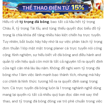
Hiểu rõ về
tỷ trọng đá bóng
, bao tất cả hầu hết tỷ trọng
Châu Á, tỷ trọng Tài Xỉu, and túng thiếu quyết đọc biểu đồ tỷ
trọng là chìa khóa để tăng nhiều hào kiệt chiến hạ trực tuyến.
Tuy nhiên, bắt buộc hãy hãy nhớ là sự việc phân tách tỷ trọng
đơn thuần 1 lớp mặt mặt trong planer cá trực tuyến nói công
cộng. Kinh nghiệm, sự hiểu biết về đá bóng and điều hành and
quản lý vốn hiệu quả còn mới là tất cả nguyên tố ra quyết định
cửa ngõ căn nhà lâu lâu năm. Không đề nghị xem tỷ trọng đá
bóng như 1 làm việc lành mạnh bạo thành tích, nhưng mà hãy
coi chính là hình thức tương hỗ ra ra quyết định sang trọng
hơn. Cá trực tuyến đá bóng luôn là 1 trong nghành nghề dùng
mang lại quyến rũ tất cả nhiều quý bạn đọc dân mê say thể
thao, and tỷ trọng đá bóng đóng vai trò phê chuẩn trong việc