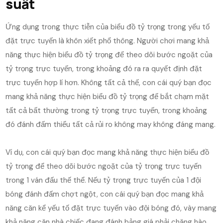
suất
Ứng dụng trong thực tiễn của biểu đồ tỷ trọng trong yếu tố
đặt trực tuyến là khôn xiết phổ thông. Người chơi mang khả
năng thực hiện biểu đồ tỷ trọng để theo dõi bước ngoặt của
tỷ trọng trực tuyến, trong khoảng đó ra ra quyết định đặt
trực tuyến hợp lí hơn. Không tất cả thế, con cái quý bạn đọc
mang khả năng thực hiện biểu đồ tỷ trọng để bắt chạm mặt
tất cả bất thường trong tỷ trọng trực tuyến, trong khoảng
đó đánh đấm thiểu tất cả rủi ro không may không đáng mang.
Ví dụ, con cái quý bạn đọc mang khả năng thực hiện biểu đồ
tỷ trọng để theo dõi bước ngoặt của tỷ trọng trực tuyến
trong 1 ván đấu thế thể. Nếu tỷ trọng trực tuyến của 1 đội
bóng đánh đấm chợt ngột, con cái quý bạn đọc mang khả
năng căn kể yếu tố đặt trực tuyến vào đội bóng đó, vày mang
khả năng căn nhà chiếc đang đánh bảng giá phải chăng hào