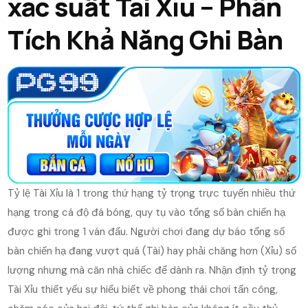
xác suất Tài Xỉu – Phân
Tích Khả Năng Ghi Bàn
Tỷ lệ Tài Xỉu là 1 trong thứ hạng tỷ trọng trực tuyến nhiều thứ
hạng trong cá độ đá bóng, quy tụ vào tổng số bàn chiến hạ
được ghi trong 1 ván đấu. Người chơi đang dự báo tổng số
bàn chiến hạ đang vượt quá (Tài) hay phải chăng hơn (Xỉu) số
lượng nhưng mà căn nhà chiếc để dành ra. Nhận định tỷ trọng
Tài Xỉu thiết yếu sự hiểu biết về phong thái chơi tấn công,