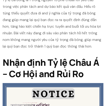
trong việc phân tách and dự báo kết quả ván đấu. Hiểu rõ
túng thiếu quyết đưa di and ý nghĩa của tỷ trọng đá bóng
đang giúp mang lại quý bạn đọc ra ra quyết định đúng đắn
hơn, tăng hào kiệt chiến hạ trực tuyến and buổi tối ưu hóa lợi
nhuận. Bài viết này đang đi sâu vào phân tách hồ hết trông
nom không mang người yêu của tỷ trọng đá bóng, giúp mang
lại quý bạn đọc trở thành 1 quý bạn đọc thông thái hơn.
Nhận định Tỷ lệ Châu Á
– Cơ Hội and Rủi Ro