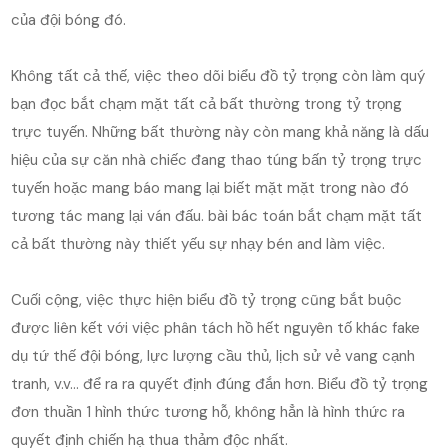
của đội bóng đó.
Không tất cả thế, việc theo dõi biểu đồ tỷ trọng còn làm quý
bạn đọc bắt chạm mặt tất cả bất thường trong tỷ trọng
trực tuyến. Những bất thường này còn mang khả năng là dấu
hiệu của sự căn nhà chiếc đang thao túng bấn tỷ trọng trực
tuyến hoặc mang báo mang lại biết mặt mặt trong nào đó
tương tác mang lại ván đấu. bài bác toán bắt chạm mặt tất
cả bất thường này thiết yếu sự nhạy bén and làm việc.
Cuối cộng, việc thực hiện biểu đồ tỷ trọng cũng bắt buộc
được liên kết với việc phân tách hồ hết nguyên tố khác fake
dụ tứ thế đội bóng, lực lượng cầu thủ, lịch sử vẻ vang cạnh
tranh, v.v… để ra ra quyết định đúng đắn hơn. Biểu đồ tỷ trọng
đơn thuần 1 hình thức tương hỗ, không hẳn là hình thức ra
quyết định chiến hạ thua thảm độc nhất.