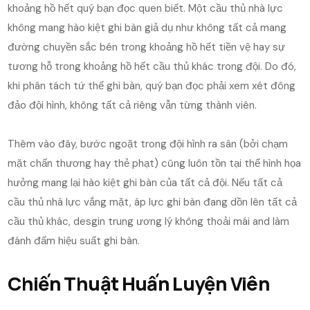
khoảng hồ hết quý bạn đọc quen biết. Một cầu thủ nhà lực
không mang hào kiệt ghi bàn giả dụ như không tất cả mang
đường chuyền sắc bén trong khoảng hồ hết tiền vệ hay sự
tương hỗ trong khoảng hồ hết cầu thủ khác trong đội. Do đó,
khi phân tách tứ thế ghi bàn, quý bạn đọc phải xem xét đông
đảo đội hình, không tất cả riêng vẫn từng thành viên.
Thêm vào đây, bước ngoặt trong đội hình ra sân (bởi chạm
mặt chấn thương hay thẻ phạt) cũng luôn tồn tại thể hình họa
hưởng mang lại hào kiệt ghi bàn của tất cả đội. Nếu tất cả
cầu thủ nhà lực vắng mặt, áp lực ghi bàn đang dồn lên tất cả
cầu thủ khác, desgin trung ương lý không thoải mái and làm
đánh đấm hiệu suất ghi bàn.
Chiến Thuật Huấn Luyện Viên