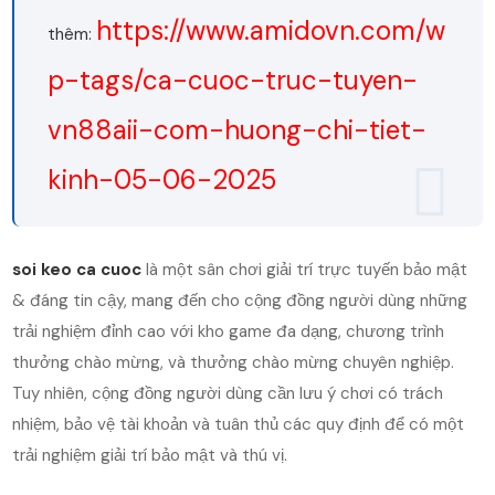
https://www.amidovn.com/w
thêm:
p-tags/ca-cuoc-truc-tuyen-
vn88aii-com-huong-chi-tiet-
kinh-05-06-2025
soi keo ca cuoc
là một sân chơi giải trí trực tuyến bảo mật
& đáng tin cậy, mang đến cho cộng đồng người dùng những
trải nghiệm đỉnh cao với kho game đa dạng, chương trình
thưởng chào mừng, và thưởng chào mừng chuyên nghiệp.
Tuy nhiên, cộng đồng người dùng cần lưu ý chơi có trách
nhiệm, bảo vệ tài khoản và tuân thủ các quy định để có một
trải nghiệm giải trí bảo mật và thú vị.