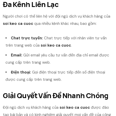
Đa Kênh Liên Lạc
Người chơi có thể liên hệ với đội ngũ dịch vụ khách hàng của
soi keo ca cuoc
qua nhiều kênh khác nhau, bao gồm:
Chat trực tuyến:
Chat trực tiếp với nhân viên tư vấn
trên trang web của
soi keo ca cuoc
.
Email:
Gửi email yêu cầu tư vấn đến địa chỉ email được
cung cấp trên trang web.
Điện thoại:
Gọi điện thoại trực tiếp đến số điện thoại
được cung cấp trên trang web.
Giải Quyết Vấn Đề Nhanh Chóng
Đội ngũ dịch vụ khách hàng của
soi keo ca cuoc
được đào
tạo bài bản và có kinh nghiệm giải quyết mọi vấn đề của cộng