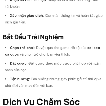
Nhập số tiền cần nạp:
Nhập số tiền bạn muốn nạp vào
tài khoản.
Xác nhận giao dịch:
Xác nhận thông tin và hoàn tất giao
dịch gửi tiền.
Bắt Đầu Trải Nghiệm
Chọn trò chơi:
Duyệt qua kho game đồ sộ của
soi keo
ca cuoc
và chọn trò chơi bạn yêu thích.
Đặt cược:
Đặt cược theo mức cược phù hợp với ngân
sách của bạn.
Tận hưởng:
Tận hưởng những giây phút giải trí thú vị và
chờ đợi vận may đến với bạn.
Dịch Vụ Chăm Sóc