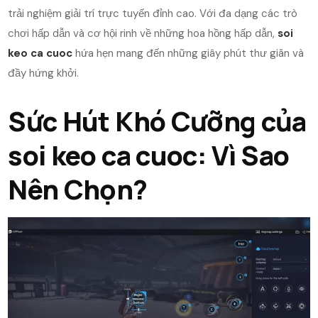
trải nghiệm giải trí trực tuyến đỉnh cao. Với đa dạng các trò
chơi hấp dẫn và cơ hội rinh về những hoa hồng hấp dẫn,
soi
keo ca cuoc
hứa hẹn mang đến những giây phút thư giãn và
đầy hứng khởi.
Sức Hút Khó Cưỡng của
soi keo ca cuoc: Vì Sao
Nên Chọn?