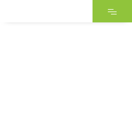
soi keo ca cuoc –
Khám Phá Thế Giới
Giải Trí Đỉnh Cao –
Vận May Trong