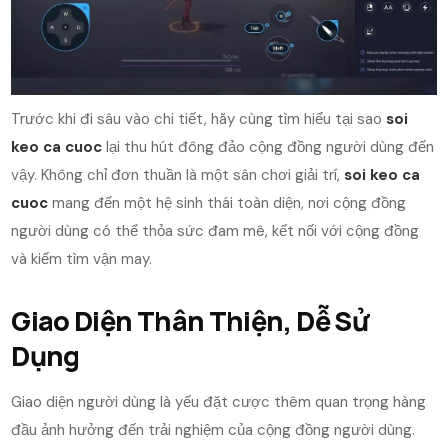
Trước khi đi sâu vào chi tiết, hãy cùng tìm hiểu tại sao
soi
keo ca cuoc
lại thu hút đông đảo cộng đồng người dùng đến
vậy. Không chỉ đơn thuần là một sân chơi giải trí,
soi keo ca
cuoc
mang đến một hệ sinh thái toàn diện, nơi cộng đồng
người dùng có thể thỏa sức đam mê, kết nối với cộng đồng
và kiếm tìm vận may.
Giao Diện Thân Thiện, Dễ Sử
Dụng
Giao diện người dùng là yếu đặt cược thêm quan trọng hàng
đầu ảnh hưởng đến trải nghiệm của cộng đồng người dùng.