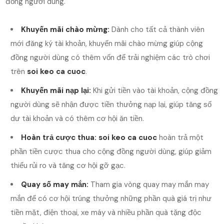
đồng người dùng.
Khuyến mãi chào mừng:
Dành cho tất cả thành viên
mới đăng ký tài khoản, khuyến mãi chào mừng giúp cộng
đồng người dùng có thêm vốn để trải nghiệm các trò chơi
trên
soi keo ca cuoc
.
Khuyến mãi nạp lại:
Khi gửi tiền vào tài khoản, cộng đồng
người dùng sẽ nhận được tiền thưởng nạp lại, giúp tăng số
dư tài khoản và có thêm cơ hội ăn tiền.
Hoàn trả cược thua:
soi keo ca cuoc
hoàn trả một
phần tiền cược thua cho cộng đồng người dùng, giúp giảm
thiểu rủi ro và tăng cơ hội gỡ gạc.
Quay số may mắn:
Tham gia vòng quay may mắn may
mắn để có cơ hội trúng thưởng những phần quà giá trị như
tiền mặt, điện thoại, xe máy và nhiều phần quà tặng độc