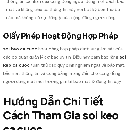
thông tin cá nhân của cộng đồng người dùng một cách bảo
mật và không chia sẻ thông tin này với bất kỳ bên thứ ba
nào mà không có sự đồng ý của cộng đồng người dùng.
Giấy Phép Hoạt Động Hợp Pháp
soi keo ca cuoc
hoạt động hợp pháp dưới sự giám sát của
các cơ quan quản lý cờ bạc uy tín. Điều này đảm bảo rằng
soi
keo ca cuoc
tuân thủ các quy định nghiêm ngặt về bảo mật,
bảo mật thông tin và công bằng, mang đến cho cộng đồng
người dùng một môi trường giải trí bảo mật & đáng tin cậy.
Hướng Dẫn Chi Tiết
Cách Tham Gia soi keo
ca cuoc