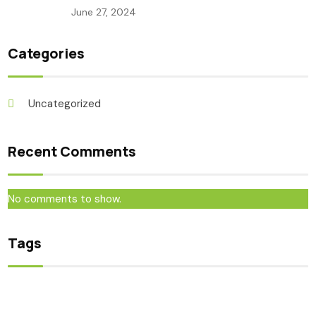
June 27, 2024
Categories
Uncategorized
Recent Comments
No comments to show.
Tags