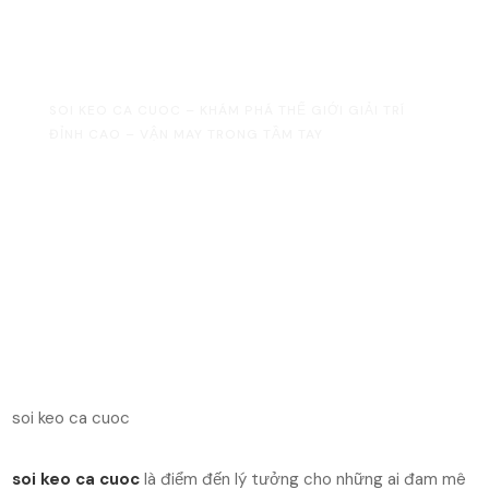
Tầm Tay
HOME
UNCATEGORIZED
SOI KEO CA CUOC – KHÁM PHÁ THẾ GIỚI GIẢI TRÍ
ĐỈNH CAO – VẬN MAY TRONG TẦM TAY
soi keo ca cuoc
soi keo ca cuoc
là điểm đến lý tưởng cho những ai đam mê