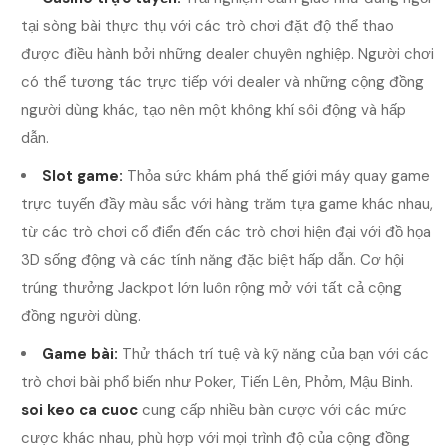
tại sòng bài thực thụ với các trò chơi đặt độ thể thao
được điều hành bởi những dealer chuyên nghiệp. Người chơi
có thể tương tác trực tiếp với dealer và những cộng đồng
người dùng khác, tạo nên một không khí sôi động và hấp
dẫn.
Slot game:
Thỏa sức khám phá thế giới máy quay game
trực tuyến đầy màu sắc với hàng trăm tựa game khác nhau,
từ các trò chơi cổ điển đến các trò chơi hiện đại với đồ họa
3D sống động và các tính năng đặc biệt hấp dẫn. Cơ hội
trúng thưởng Jackpot lớn luôn rộng mở với tất cả cộng
đồng người dùng.
Game bài:
Thử thách trí tuệ và kỹ năng của bạn với các
trò chơi bài phổ biến như Poker, Tiến Lên, Phỏm, Mậu Binh.
soi keo ca cuoc
cung cấp nhiều bàn cược với các mức
cược khác nhau, phù hợp với mọi trình độ của cộng đồng