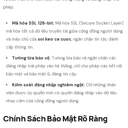
phép.
Mã hóa SSL 128-bit:
Mã hóa SSL (Secure Socket Layer)
mã hóa tất cả dữ liệu truyền tải giữa cộng đồng người dùng
và máy chủ của
soi keo ca cuoc
, ngăn chặn tin tặc đánh
cắp thông tin.
Tường lửa bảo vệ:
Tường lửa bảo vệ ngăn chặn các
đăng nhập trái phép vào hệ thống, chỉ cho phép các kết nối
bảo mật và bảo mật & đáng tin cậy.
Kiểm soát đăng nhập nghiêm ngặt:
Chỉ những nhân
viên được ủy quyền mới có quyền đăng nhập vào dữ liệu
nhạy cảm của cộng đồng người dùng.
Chính Sách Bảo Mật Rõ Ràng