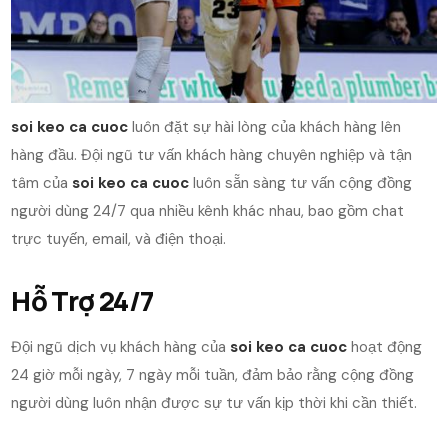
soi keo ca cuoc
luôn đặt sự hài lòng của khách hàng lên
hàng đầu. Đội ngũ tư vấn khách hàng chuyên nghiệp và tận
tâm của
soi keo ca cuoc
luôn sẵn sàng tư vấn cộng đồng
người dùng 24/7 qua nhiều kênh khác nhau, bao gồm chat
trực tuyến, email, và điện thoại.
Hỗ Trợ 24/7
Đội ngũ dịch vụ khách hàng của
soi keo ca cuoc
hoạt động
24 giờ mỗi ngày, 7 ngày mỗi tuần, đảm bảo rằng cộng đồng
người dùng luôn nhận được sự tư vấn kịp thời khi cần thiết.