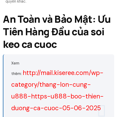
quyền khác.
An Toàn và Bảo Mật: Ưu
Tiên Hàng Đầu của soi
keo ca cuoc
Xem
http://mail.kiseree.com/wp-
thêm:
category/thang-lon-cung-
u888-https-u888-boo-thien-
duong-ca-cuoc-05-06-2025