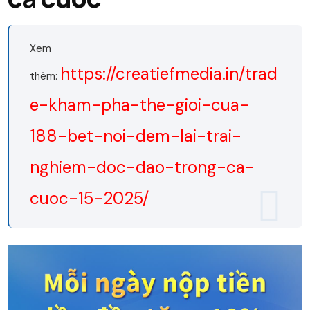
Xem
https://creatiefmedia.in/trad
thêm:
e-kham-pha-the-gioi-cua-
188-bet-noi-dem-lai-trai-
nghiem-doc-dao-trong-ca-
cuoc-15-2025/