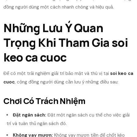
đồng người dùng một cách nhanh chóng và hiệu quả.
Những Lưu Ý Quan
Trọng Khi Tham Gia soi
keo ca cuoc
Để có một trải nghiệm giải trí bảo mật và thú vị tại
soi keo ca
cuoc
, cộng đồng người dùng cần lưu ý những điều sau:
Chơi Có Trách Nhiệm
Đặt ngân sách:
Đặt một ngân sách cụ thể cho việc giải
trí và tuân thủ ngân sách đó.
Không vay mượn:
Không vay mượn tiền để chốt kèo