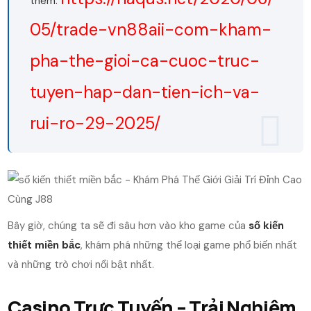
thêm:
05/trade-vn88aii-com-kham-
pha-the-gioi-ca-cuoc-truc-
tuyen-hap-dan-tien-ich-va-
rui-ro-29-2025/
Bây giờ, chúng ta sẽ đi sâu hơn vào kho game của
số kiến
thiết miền bắc
, khám phá những thể loại game phổ biến nhất
và những trò chơi nổi bật nhất.
Casino Trực Tuyến – Trải Nghiệm