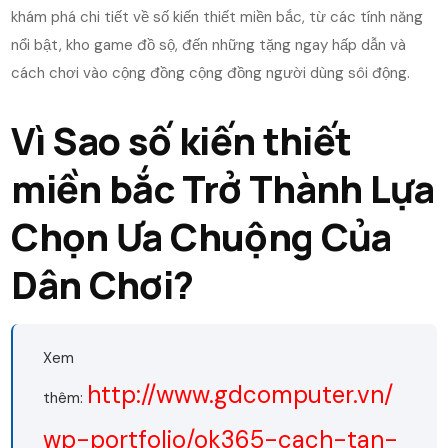
khám phá chi tiết về số kiến thiết miền bắc, từ các tính năng
nổi bật, kho game đồ sộ, đến những tặng ngay hấp dẫn và
cách chơi vào cộng đồng cộng đồng người dùng sôi động.
Vì Sao số kiến thiết
miền bắc Trở Thành Lựa
Chọn Ưa Chuộng Của
Dân Chơi?
Xem
http://www.gdcomputer.vn/
thêm:
wp-portfolio/ok365-cach-tan-