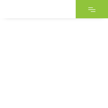
số kiến thiết miền
bắc – Khám Phá
Thế Giới Giải Trí
Đỉnh Cao Cùng J88