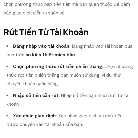
chọn phương thức nạp tiền tiền mà bạn quen thuộc để đảm
bảo giao dịch diễn ra suôn sẻ.
Rút Tiền Từ Tài Khoản
Đăng nhập vào tài khoản:
Đăng nhập vào tài khoản của
bạn trên
số kiến thiết miền bắc
.
Chọn phương thức rút tiền chiến thắng:
Chọn phương
thức rút tiền chiến thắng bạn muốn sử dụng, ví dụ như
chuyển khoản ngân hàng.
Nhập số tiền cần rút:
Nhập số tiền bạn muốn rút từ tài
khoản.
Xác nhận giao dịch:
Xác nhận giao dịch và chờ tiền
được chuyển vào tài khoản của bạn.