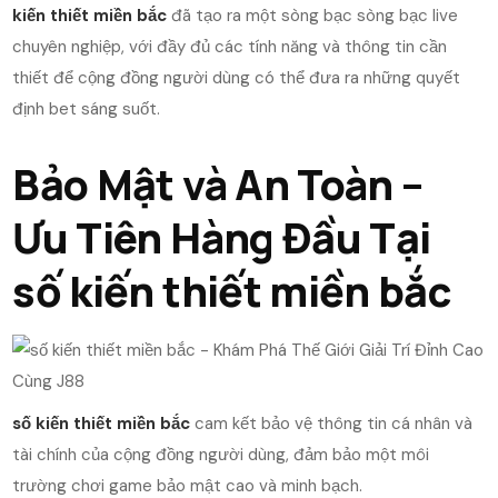
kiến thiết miền bắc
đã tạo ra một sòng bạc sòng bạc live
chuyên nghiệp, với đầy đủ các tính năng và thông tin cần
thiết để cộng đồng người dùng có thể đưa ra những quyết
định bet sáng suốt.
Bảo Mật và An Toàn –
Ưu Tiên Hàng Đầu Tại
số kiến thiết miền bắc
số kiến thiết miền bắc
cam kết bảo vệ thông tin cá nhân và
tài chính của cộng đồng người dùng, đảm bảo một môi
trường chơi game bảo mật cao và minh bạch.