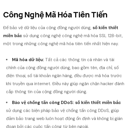
Công Nghệ Mã Hóa Tiên Tiến
Để bảo vệ dữ liệu của cộng đồng người dùng,
số kiến thiết
miền bắc
sử dụng công nghệ công nghệ mã hóa SSL 128-bit,
một trong những công nghệ mã hóa tiên tiến nhất hiện nay.
Mã hóa dữ liệu:
Tất cả các thông tin cá nhân và tài
chính của cộng đồng người dùng, bao gồm tên, địa chỉ, số
điện thoại, số tài khoản ngân hàng, đều được mã hóa trước
khi truyền qua internet. Điều này giúp ngăn chặn hacker đánh
cắp thông tin của cộng đồng người dùng.
Bảo vệ chống tấn công DDoS:
số kiến thiết miền bắc
sử dụng các biện pháp bảo vệ chống tấn công DDoS, giúp
đảm bảo trang web luôn hoạt động ổn định và không bị gián
đoạn bởi các cuộc tấn công từ bên ngoài.