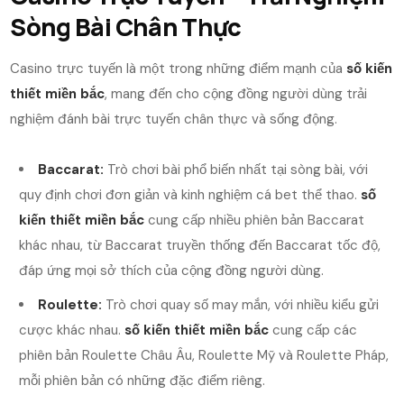
Sòng Bài Chân Thực
Casino trực tuyến là một trong những điểm mạnh của
số kiến
thiết miền bắc
, mang đến cho cộng đồng người dùng trải
nghiệm đánh bài trực tuyến chân thực và sống động.
Baccarat:
Trò chơi bài phổ biến nhất tại sòng bài, với
quy định chơi đơn giản và kinh nghiệm cá bet thể thao.
số
kiến thiết miền bắc
cung cấp nhiều phiên bản Baccarat
khác nhau, từ Baccarat truyền thống đến Baccarat tốc độ,
đáp ứng mọi sở thích của cộng đồng người dùng.
Roulette:
Trò chơi quay số may mắn, với nhiều kiểu gửi
cược khác nhau.
số kiến thiết miền bắc
cung cấp các
phiên bản Roulette Châu Âu, Roulette Mỹ và Roulette Pháp,
mỗi phiên bản có những đặc điểm riêng.