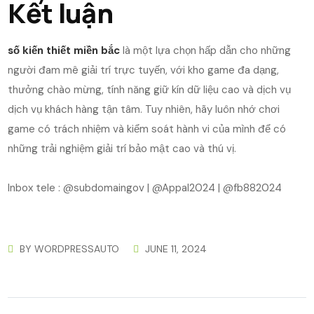
Kết luận
số kiến thiết miền bắc
là một lựa chọn hấp dẫn cho những
người đam mê giải trí trực tuyến, với kho game đa dạng,
thưởng chào mừng, tính năng giữ kín dữ liệu cao và dịch vụ
dịch vụ khách hàng tận tâm. Tuy nhiên, hãy luôn nhớ chơi
game có trách nhiệm và kiểm soát hành vi của mình để có
những trải nghiệm giải trí bảo mật cao và thú vị.
Inbox tele : @subdomaingov | @Appal2024 | @fb882024
BY
WORDPRESSAUTO
JUNE 11, 2024