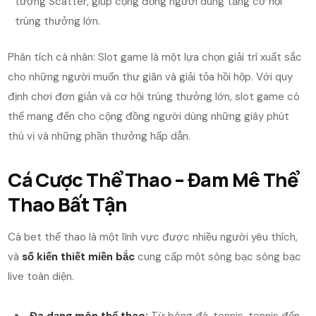
tượng Scatter, giúp cộng đồng người dùng tăng cơ hội
trúng thưởng lớn.
Phân tích cá nhân: Slot game là một lựa chọn giải trí xuất sắc
cho những người muốn thư giãn và giải tỏa hồi hộp. Với quy
định chơi đơn giản và cơ hội trúng thưởng lớn, slot game có
thể mang đến cho cộng đồng người dùng những giây phút
thú vị và những phần thưởng hấp dẫn.
Cá Cược Thể Thao – Đam Mê Thể
Thao Bất Tận
Cá bet thể thao là một lĩnh vực được nhiều người yêu thích,
và
số kiến thiết miền bắc
cung cấp một sòng bạc sòng bạc
live toàn diện.
Đa dạng môn thể thao:
Từ bóng đá, tennis, tennis đến