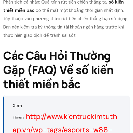
Phân tích cá nhân: Quá trình rút tiền chiến thắng tại
số kiến
thiết miền bắc
có thể mất một khoảng thời gian nhất định,
tùy thuộc vào phương thức rút tiền chiến thắng bạn sử dụng.
Bạn nên kiểm tra kỹ thông tin tài khoản ngân hàng trước khi
thực hiện giao dịch để tránh sai sót.
Các Câu Hỏi Thường
Gặp (FAQ) Về số kiến
thiết miền bắc
Xem
http://www.kientruckimtuth
thêm:
ap.vn/wp-tags/esports-w88-