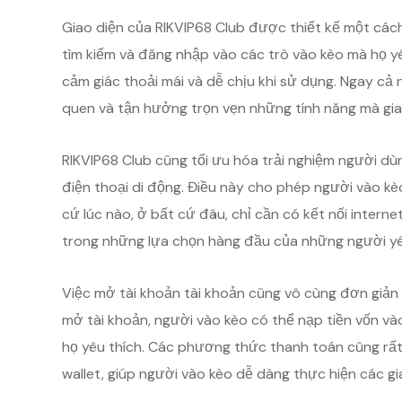
Giao diện của RIKVIP68 Club được thiết kế một cách
tìm kiếm và đăng nhập vào các trò vào kèo mà họ yê
cảm giác thoải mái và dễ chịu khi sử dụng. Ngay c
quen và tận hưởng trọn vẹn những tính năng mà gia
RIKVIP68 Club cũng tối ưu hóa trải nghiệm người dùn
điện thoại di động. Điều này cho phép người vào kè
cứ lúc nào, ở bất cứ đâu, chỉ cần có kết nối interne
trong những lựa chọn hàng đầu của những người yêu 
Việc mở tài khoản tài khoản cũng vô cùng đơn giản 
mở tài khoản, người vào kèo có thể nạp tiền vốn và
họ yêu thích. Các phương thức thanh toán cũng rất
wallet, giúp người vào kèo dễ dàng thực hiện các gi