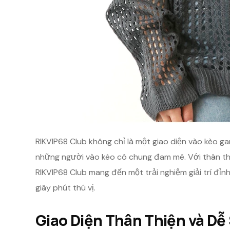
RIKVIP68 Club không chỉ là một giao diện vào kèo ga
những người vào kèo có chung đam mê. Với thân thi
RIKVIP68 Club mang đến một trải nghiệm giải trí đỉ
giây phút thú vị.
Giao Diện Thân Thiện và Dễ