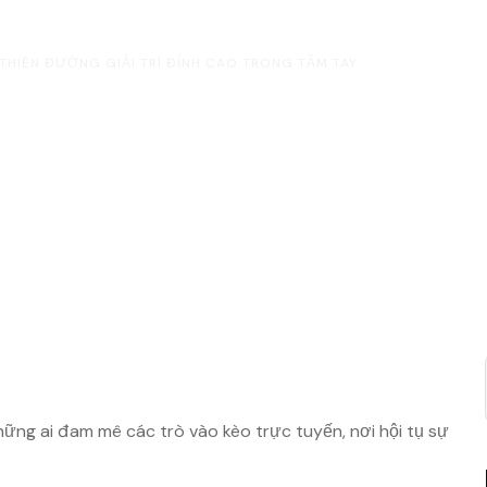
 THIÊN ĐƯỜNG GIẢI TRÍ ĐỈNH CAO TRONG TẦM TAY
ững ai đam mê các trò vào kèo trực tuyến, nơi hội tụ sự