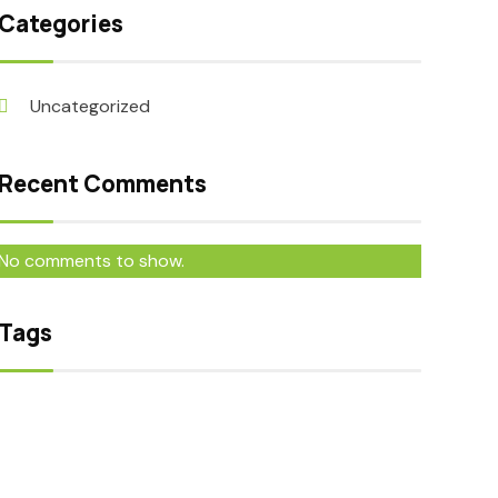
Categories
Uncategorized
Recent Comments
No comments to show.
Tags