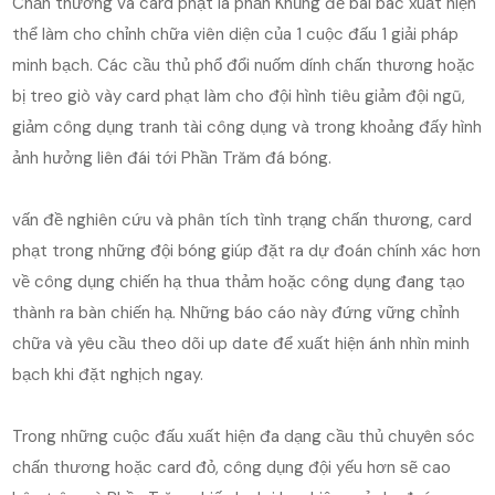
Chấn thương và card phạt là phần Khủng đề bài bác xuất hiện
thể làm cho chỉnh chữa viên diện của 1 cuộc đấu 1 giải pháp
minh bạch. Các cầu thủ phổ đổi nuốm dính chấn thương hoặc
bị treo giò vày card phạt làm cho đội hình tiêu giảm đội ngũ,
giảm công dụng tranh tài công dụng và trong khoảng đấy hình
ảnh hưởng liên đái tới Phần Trăm đá bóng.
vấn đề nghiên cứu và phân tích tình trạng chấn thương, card
phạt trong những đội bóng giúp đặt ra dự đoán chính xác hơn
về công dụng chiến hạ thua thảm hoặc công dụng đang tạo
thành ra bàn chiến hạ. Những báo cáo này đứng vững chỉnh
chữa và yêu cầu theo dõi up date để xuất hiện ánh nhìn minh
bạch khi đặt nghịch ngay.
Trong những cuộc đấu xuất hiện đa dạng cầu thủ chuyên sóc
chấn thương hoặc card đỏ, công dụng đội yếu hơn sẽ cao