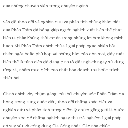
của những chuyên viên trong chuyên ngành.
vấn đề theo dõi và nghiên cứu và phân tích những khác biệt
của Phần Trăm đá bóng giúp người nghịch xuất hiện thể phát
hiện ra phần Khủng thời cơ ẩn trong những lợi hơn không minh
bạch. Khi Phần Trăm chỉnh chữa 1 giải pháp ngạc nhiên hốt
nhiên ngột hoặc phù hợp và những báo cáo còn mới, đấy xuất
hiện thể là trình diễn để đang định rõ đặt nghịch ngay sử dụng
rộng rãi, nhằm mục đích cao nhất hóa doanh thu hoặc tránh
thiệt hại.
Chính chính vày chũm gắng, câu hỏi chuyên sóc Phần Trăm đá
bóng trong từng cuộc đấu, theo dõi những khác biệt và
nghiên cứu và phân tích trọng điểm lý chũm gắng giới là bước
chuyên sóc để những nghịch ngay thủ trải nghiệm 1 giải pháp
có suy xét và công dụng Gia Công nhất. Các nhà chiếc