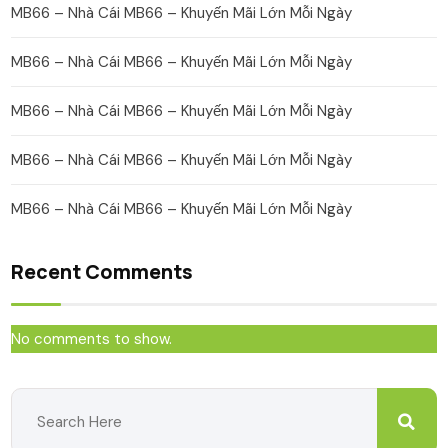
MB66 – Nhà Cái MB66 – Khuyến Mãi Lớn Mỗi Ngày
MB66 – Nhà Cái MB66 – Khuyến Mãi Lớn Mỗi Ngày
MB66 – Nhà Cái MB66 – Khuyến Mãi Lớn Mỗi Ngày
MB66 – Nhà Cái MB66 – Khuyến Mãi Lớn Mỗi Ngày
MB66 – Nhà Cái MB66 – Khuyến Mãi Lớn Mỗi Ngày
Recent Comments
No comments to show.