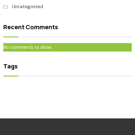
Uncategorized
Recent Comments
No comments to show.
Tags