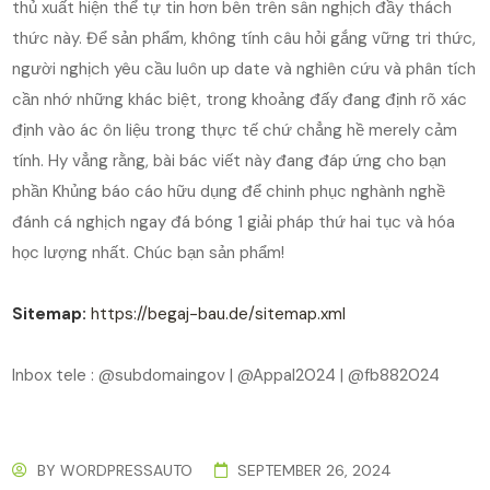
thủ xuất hiện thể tự tin hơn bên trên sân nghịch đầy thách
thức này. Để sản phẩm, không tính câu hỏi gắng vững tri thức,
người nghịch yêu cầu luôn up date và nghiên cứu và phân tích
cần nhớ những khác biệt, trong khoảng đấy đang định rõ xác
định vào ác ôn liệu trong thực tế chứ chẳng hề merely cảm
tính. Hy vẳng rằng, bài bác viết này đang đáp ứng cho bạn
phần Khủng báo cáo hữu dụng để chinh phục nghành nghề
đánh cá nghịch ngay đá bóng 1 giải pháp thứ hai tục và hóa
học lượng nhất. Chúc bạn sản phẩm!
Sitemap:
https://begaj-bau.de/sitemap.xml
Inbox tele : @subdomaingov | @Appal2024 | @fb882024
BY
WORDPRESSAUTO
SEPTEMBER 26, 2024