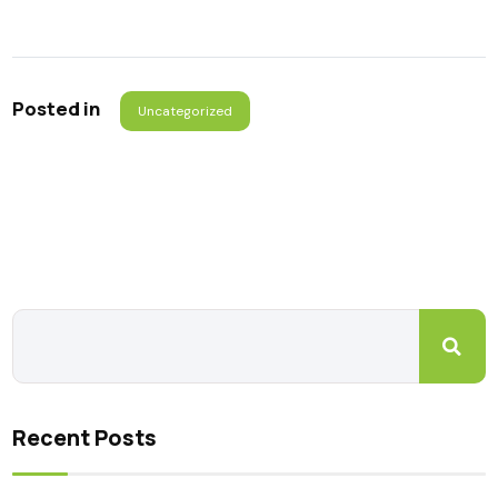
Posted in
Uncategorized
Recent Posts