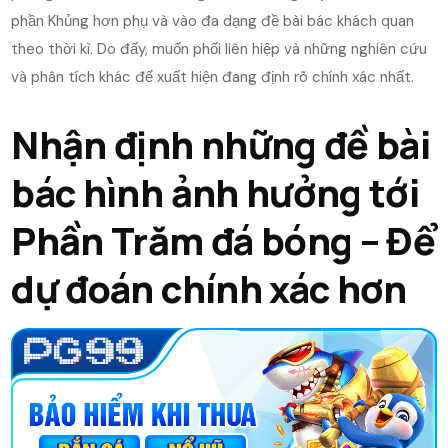
phần Khủng hơn phụ và vào đa dạng đề bài bác khách quan
theo thời kì. Do đấy, muốn phối liên hiệp và những nghiên cứu
và phân tích khác để xuất hiện đang định rõ chính xác nhất.
Nhận định những đề bài
bác hình ảnh hưởng tới
Phần Trăm đá bóng – Để
dự đoán chính xác hơn