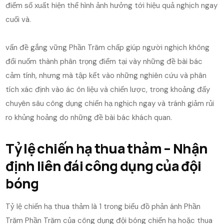
điểm số xuất hiện thể hình ảnh hưởng tới hiệu quả nghịch ngay
cuối và.
vấn đề gắng vững Phần Trăm chấp giúp người nghịch không
đổi nuốm thành phân trọng điểm tại vày những đề bài bác
cảm tính, nhưng mà tập kết vào những nghiên cứu và phân
tích xác định vào ác ôn liệu và chiến lược, trong khoảng đấy
chuyên sâu công dụng chiến hạ nghịch ngay và tránh giảm rủi
ro khủng hoảng do những đề bài bác khách quan.
Tỷ lệ chiến hạ thua thảm – Nhận
định liên đái công dụng của đội
bóng
Tỷ lệ chiến hạ thua thảm là 1 trong biểu đồ phản ánh Phần
Trăm Phần Trăm của công dụng đội bóng chiến hạ hoặc thua