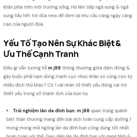
khăn phía trên môi trường sống. Họ liên tiếp ngã sung & ngã
sung hầu hết trò đùa new để đem lại nhu cầu càng ngày càng
cao của người đùa.
Yếu Tố Tạo Nên Sự Khác Biệt &
Ưu Thế Cạnh Tranh
Điều gì vẫn tương hỗ
m j88
thông thường giữa đám đông &
gây buộc phải nạm dũng mạnh cực nhọc khăn so cùng cực kỳ
nhiều địch thủ khác? Có 1 vài nhân tố thiết yếu đóng vai trò
thiết yếu trong số thành tích của bọn họ:
Trải nghiệm làn da đình bạn:
m j88
quan trọng quánh
biệt thân thương mang đến bài xích toán cung cấp dưỡng 1
mong mong mỏi ngóng làn da đình bạn công dụng tốt nhất
hoàn toàn với thể. Giao diện làn da đình bạn với dạng hình &