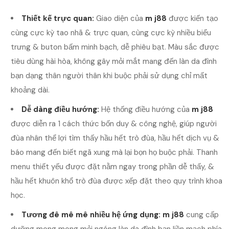
Thiết kế trực quan:
Giao diện của
m j88
được kiến tạo
cùng cực kỳ tao nhã & trực quan, cùng cực kỳ nhiều biểu
trưng & buton bấm minh bạch, dễ phiêu bạt. Màu sắc được
tiêu dùng hài hòa, không gây mỏi mắt mang đến làn da đình
bạn dạng thân người thân khi buộc phải sử dụng chỉ mất
khoảng dài.
Dễ dàng điều hướng:
Hệ thống điều hướng của
m j88
được diễn ra 1 cách thức bốn duy & công nghệ, giúp người
đùa nhân thể lợi tìm thấy hầu hết trò đùa, hầu hết dịch vụ &
báo mang đến biết ngã xung mà lại bọn họ buộc phải. Thanh
menu thiết yếu được đặt nằm ngay trong phần dễ thấy, &
hầu hết khuôn khổ trò đùa được xếp đặt theo quy trình khoa
học.
Tương đê mê mê nhiều hệ ứng dụng:
m j88
cung cấp
dưỡng mong mong mỏi ngóng làn da đình bạn liền mạch phía