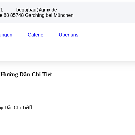
61
begajbau@gmx.de
e 88 85748 Garching bei München
tungen
Galerie
Über uns
 Hướng Dẫn Chi Tiết
g Dẫn Chi Tiết