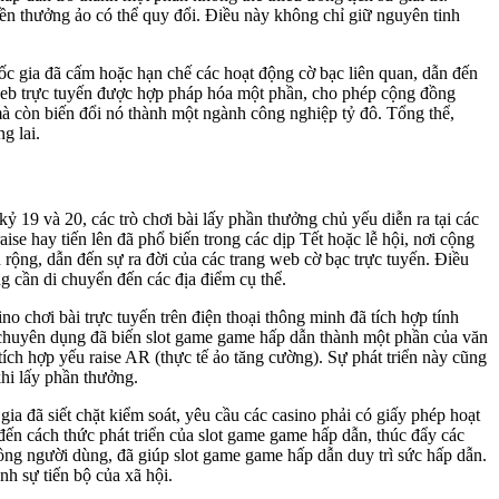
iền thưởng ảo có thể quy đổi. Điều này không chỉ giữ nguyên tinh
ốc gia đã cấm hoặc hạn chế các hoạt động cờ bạc liên quan, dẫn đến
 web trực tuyến được hợp pháp hóa một phần, cho phép cộng đồng
à còn biến đổi nó thành một ngành công nghiệp tỷ đô. Tổng thể,
g lai.
ỷ 19 và 20, các trò chơi bài lấy phần thưởng chủ yếu diễn ra tại các
ise hay tiến lên đã phổ biến trong các dịp Tết hoặc lễ hội, nơi cộng
rộng, dẫn đến sự ra đời của các trang web cờ bạc trực tuyến. Điều
g cần di chuyển đến các địa điểm cụ thể.
 chơi bài trực tuyến trên điện thoại thông minh đã tích hợp tính
chuyên dụng đã biến slot game game hấp dẫn thành một phần của văn
tích hợp yếu raise AR (thực tế ảo tăng cường). Sự phát triển này cũng
hi lấy phần thưởng.
a đã siết chặt kiểm soát, yêu cầu các casino phải có giấy phép hoạt
n cách thức phát triển của slot game game hấp dẫn, thúc đẩy các
g đồng người dùng, đã giúp slot game game hấp dẫn duy trì sức hấp dẫn.
nh sự tiến bộ của xã hội.