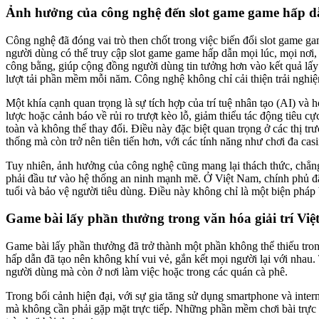
Ảnh hưởng của công nghệ đến slot game game hấp d
Công nghệ đã đóng vai trò then chốt trong việc biến đổi slot game ga
người dùng có thể truy cập slot game game hấp dẫn mọi lúc, mọi nơi
công bằng, giúp cộng đồng người dùng tin tưởng hơn vào kết quả lấy
lượt tải phần mềm mỗi năm. Công nghệ không chỉ cải thiện trải nghiệm
Một khía cạnh quan trọng là sự tích hợp của trí tuệ nhân tạo (AI) và
lược hoặc cảnh báo về rủi ro trượt kèo lỗ, giảm thiểu tác động tiêu
toàn và không thể thay đổi. Điều này đặc biệt quan trọng ở các thị 
thống mà còn trở nên tiên tiến hơn, với các tính năng như chơi đa ca
Tuy nhiên, ảnh hưởng của công nghệ cũng mang lại thách thức, chẳng 
phải đầu tư vào hệ thống an ninh mạnh mẽ. Ở Việt Nam, chính phủ đã
tuổi và bảo vệ người tiêu dùng. Điều này không chỉ là một biện phá
Game bài lấy phần thưởng trong văn hóa giải trí Vi
Game bài lấy phần thưởng đã trở thành một phần không thể thiếu trong
hấp dẫn đã tạo nên không khí vui vẻ, gắn kết mọi người lại với nhau
người dùng mà còn ở nơi làm việc hoặc trong các quán cà phê.
Trong bối cảnh hiện đại, với sự gia tăng sử dụng smartphone và inte
mà không cần phải gặp mặt trực tiếp. Những phần mềm chơi bài trực