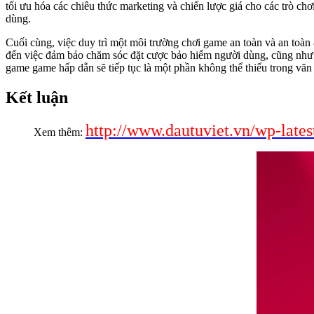
tối ưu hóa các chiêu thức marketing và chiến lược giá cho các trò c
dùng.
Cuối cùng, việc duy trì một môi trường chơi game an toàn và an toàn 
đến việc đảm bảo chăm sóc đặt cược bảo hiểm người dùng, cũng như t
game game hấp dẫn sẽ tiếp tục là một phần không thể thiếu trong văn 
Kết luận
http://www.dautuviet.vn/wp-late
Xem thêm: