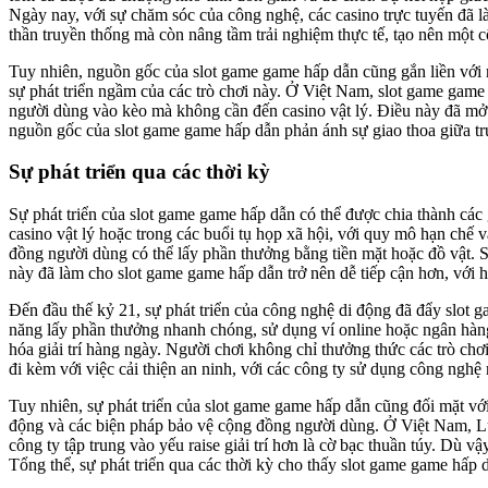
Ngày nay, với sự chăm sóc của công nghệ, các casino trực tuyến đã l
thần truyền thống mà còn nâng tầm trải nghiệm thực tế, tạo nên một 
Tuy nhiên, nguồn gốc của slot game game hấp dẫn cũng gắn liền với 
sự phát triển ngầm của các trò chơi này. Ở Việt Nam, slot game gam
người dùng vào kèo mà không cần đến casino vật lý. Điều này đã mở 
nguồn gốc của slot game game hấp dẫn phản ánh sự giao thoa giữa truy
Sự phát triển qua các thời kỳ
Sự phát triển của slot game game hấp dẫn có thể được chia thành các g
casino vật lý hoặc trong các buổi tụ họp xã hội, với quy mô hạn chế v
đồng người dùng có thể lấy phần thưởng bằng tiền mặt hoặc đồ vật. S
này đã làm cho slot game game hấp dẫn trở nên dễ tiếp cận hơn, với 
Đến đầu thế kỷ 21, sự phát triển của công nghệ di động đã đẩy slot 
năng lấy phần thưởng nhanh chóng, sử dụng ví online hoặc ngân hàn
hóa giải trí hàng ngày. Người chơi không chỉ thưởng thức các trò chơ
đi kèm với việc cải thiện an ninh, với các công ty sử dụng công ngh
Tuy nhiên, sự phát triển của slot game game hấp dẫn cũng đối mặt với
động và các biện pháp bảo vệ cộng đồng người dùng. Ở Việt Nam, Luậ
công ty tập trung vào yếu raise giải trí hơn là cờ bạc thuần túy. Dù 
Tổng thể, sự phát triển qua các thời kỳ cho thấy slot game game hấp 