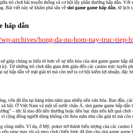
giữa trò chơi bài truyền thống và cơ hội lấy phần thưởng hấp dẫn. Với s
ng. Bài viết này sẽ khám phá sâu về
slot game game hấp dẫn
, từ lịch
me hấp dẫn
om/wp-archives/bong-da-nu-hom-nay-truc-tiep
ịch sử giúp chúng ta hiểu rõ hơn về sự tiến hóa của slot game game hấp d
ời kỳ. Từ những trò chơi dân gian đơn giản đến các casino trực tuyến 
ại sự hấp dẫn về mặt giải trí mà còn mở ra cơ hội kiếm lợi nhuận, đặc b
ng, vốn đã tồn tại hàng trăm năm qua nhiều nền văn hóa. Ban đầu, các 
trí xã hội. Ở Việt Nam và một số nước châu Á, slot game game hấp dẫn 
hưởng” – tức là trao đổi tiền thưởng hoặc tiền bạc dựa trên kết quả chơi
 vì cộng đồng người dùng không chỉ thỏa mãn nhu cầu giải trí mà còn c
ng vùng miền. Ví dụ, ở Mỹ, poker trở thành biểu tượng của các casino 
yếu raise may rủi và mẹo chơi chiến lược đã làm cho slot game game hấp