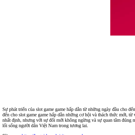
Sự phát triển của slot game game hấp dẫn từ những ngày đầu cho đến 
đến cho slot game game hấp dẫn những cơ hội và thách thức mới, từ 
nhất định, nhưng với sự đổi mới không ngừng và sự quan tâm đúng mực
lối sống người dân Việt Nam trong tương lai.