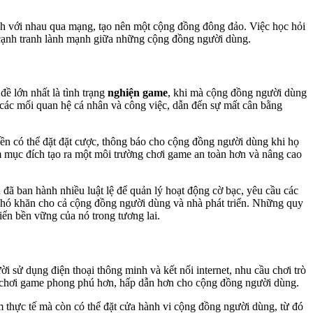
ranh với nhau qua mạng, tạo nên một cộng đồng đông đảo. Việc học hỏi
ự cạnh tranh lành mạnh giữa những cộng đồng người dùng.
ề lớn nhất là tình trạng
nghiện game
, khi mà cộng đồng người dùng
 các mối quan hệ cá nhân và công việc, dẫn đến sự mất cân bằng
iền có thể đặt đặt cược, thông báo cho cộng đồng người dùng khi họ
m mục đích tạo ra một môi trường chơi game an toàn hơn và nâng cao
ã ban hành nhiều luật lệ để quản lý hoạt động cờ bạc, yêu cầu các
 khó khăn cho cả cộng đồng người dùng và nhà phát triển. Những quy
iển bền vững của nó trong tương lai.
i sử dụng điện thoại thông minh và kết nối internet, nhu cầu chơi trò
ệm chơi game phong phú hơn, hấp dẫn hơn cho cộng đồng người dùng.
ệm thực tế mà còn có thể đặt cửa hành vi cộng đồng người dùng, từ đó