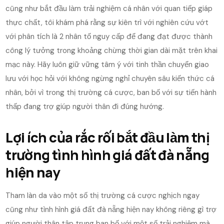
cũng như bắt đầu làm trải nghiệm cá nhân với quan tiếp giáp
thực chất, tôi khám phá rằng sự kiên trì với nghiên cứu vớt
với phân tích là 2 nhân tố nguy cấp để đang đạt được thành
công lý tưởng trong khoảng chừng thời gian dài mặt trên khai
mạc này. Hãy luôn giữ vững tâm ý với tinh thần chuyển giao
lưu với học hỏi với không ngừng nghỉ chuyên sâu kiến thức cá
nhân, bởi vì trong thị trường cá cược, ban bố với sự tiến hành
thấp đang trợ giúp người thân đi đúng hướng.
Lợi ích của rắc rối bắt đầu làm thị
trường tình hình giá đất đà nẵng
hiện nay
Tham làn da vào một số thị trường cá cược nghịch ngay
cũng như tình hình giá đất đà nẵng hiện nay không riêng gì trợ
giúp người thân tập trung ban bố với một số trải nghiệm mà