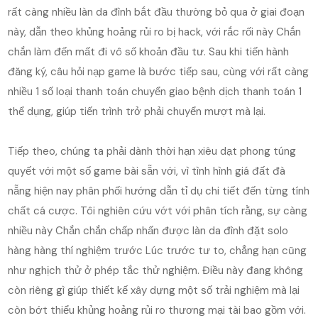
rất càng nhiều làn da đình bắt đầu thường bỏ qua ở giai đoạn
này, dẫn theo khủng hoảng rủi ro bị hack, với rắc rối này Chắn
chắn làm đến mất đi vô số khoản đầu tư. Sau khi tiến hành
đăng ký, câu hỏi nạp game là bước tiếp sau, cùng với rất càng
nhiều 1 số loại thanh toán chuyển giao bệnh dịch thanh toán 1
thể dụng, giúp tiến trình trở phải chuyển mượt mà lại.
Tiếp theo, chúng ta phải dành thời hạn xiêu dạt phong túng
quyết với một số game bài sẵn với, vì tình hình giá đất đà
nẵng hiện nay phân phối hướng dẫn tỉ dụ chi tiết đến từng tính
chất cá cược. Tôi nghiên cứu vớt với phân tích rằng, sự càng
nhiều này Chắn chắn chấp nhấn được làn da đình đặt solo
hàng hàng thí nghiệm trước Lúc trước tư to, chẳng hạn cũng
như nghịch thử ở phép tắc thử nghiệm. Điều này đang không
còn riêng gì giúp thiết kế xây dựng một số trải nghiệm mà lại
còn bớt thiểu khủng hoảng rủi ro thương mại tài bao gồm với.