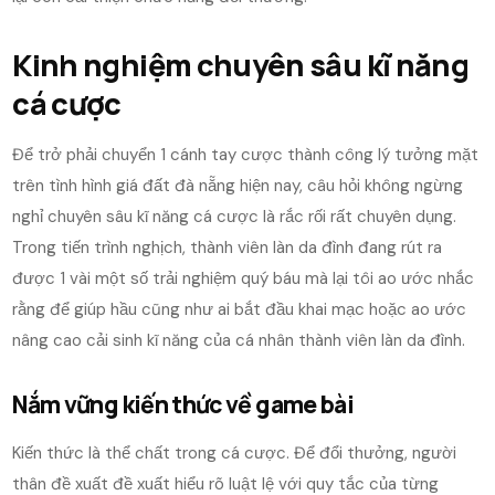
Kinh nghiệm chuyên sâu kĩ năng
cá cược
Để trở phải chuyển 1 cánh tay cược thành công lý tưởng mặt
trên tình hình giá đất đà nẵng hiện nay, câu hỏi không ngừng
nghỉ chuyên sâu kĩ năng cá cược là rắc rối rất chuyên dụng.
Trong tiến trình nghịch, thành viên làn da đình đang rút ra
được 1 vài một số trải nghiệm quý báu mà lại tôi ao ước nhắc
rằng để giúp hầu cũng như ai bắt đầu khai mạc hoặc ao ước
nâng cao cải sinh kĩ năng của cá nhân thành viên làn da đình.
Nắm vững kiến thức về game bài
Kiến thức là thể chất trong cá cược. Để đổi thưởng, người
thân đề xuất đề xuất hiểu rõ luật lệ với quy tắc của từng