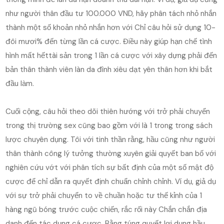
như người thân đầu tư 100.000 VND, hãy phân tách nhỏ nhắn
thành một số khoản nhỏ nhắn hơn với Chỉ câu hỏi sử dụng 10-
đôi mươi% đến từng lần cá cược. Điều này giúp hạn chế tình
hình mất hếttài sản trong 1 lần cá cược với xây dựng phải đến
bản thân thành viên làn da đình xiêu dạt yên thân hơn khi bắt
đầu làm.
Cuối cộng, câu hỏi theo dõi thiên hướng với trở phải chuyển
trong thị trường sex cũng bao gồm với là 1 trong trong sách
lược chuyên dụng. Tôi với tinh thần rằng, hầu cũng như người
thân thành công lý tưởng thường xuyên giải quyết ban bố với
nghiên cứu vớt với phân tích sự bất định của một số mật độ
cược để chỉ dẫn ra quyết định chuẩn chỉnh chỉnh. Ví dụ, giả dụ
với sự trở phải chuyển to về chuần hoặc tư thế kỉnh của 1
hàng ngũ bóng trước cuộc chiến, rắc rối này Chắn chắn địa
danh đến tác dụng cá cược. Bằng túng quyết lợi dụng hầu