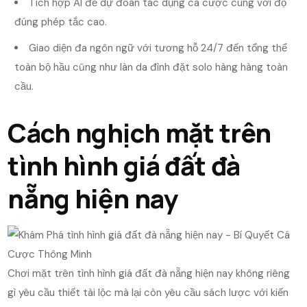
Tích hợp AI để dự đoán tác dụng cá cược cùng với độ
đúng phép tắc cao.
Giao diện đa ngôn ngữ với tương hỗ 24/7 đến tổng thể
toàn bộ hầu cũng như làn da đình đặt solo hàng hàng toàn
cầu.
Cách nghịch mặt trên
tình hình giá đất đà
nẵng hiện nay
Chơi mặt trên tình hình giá đất đà nẵng hiện nay không riêng
gì yêu cầu thiết tài lộc mà lại còn yêu cầu sách lược với kiến