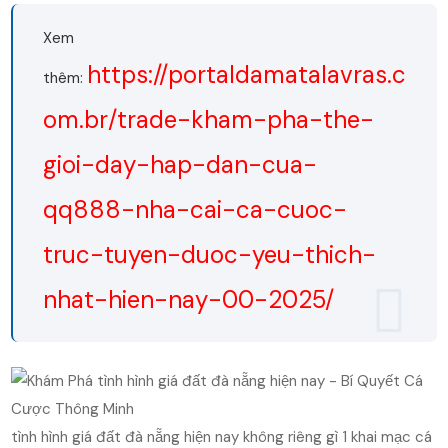
Xem
https://portaldamatalavras.c
thêm:
om.br/trade-kham-pha-the-
gioi-day-hap-dan-cua-
qq888-nha-cai-ca-cuoc-
truc-tuyen-duoc-yeu-thich-
nhat-hien-nay-00-2025/
tình hình giá đất đà nẵng hiện nay không riêng gì 1 khai mạc cá