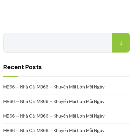
Recent Posts
MB66 – Nhà Cái MB66 – Khuyến Mãi Lớn Mỗi Ngày
MB66 – Nhà Cái MB66 – Khuyến Mãi Lớn Mỗi Ngày
MB66 – Nhà Cái MB66 – Khuyến Mãi Lớn Mỗi Ngày
MB66 – Nhà Cái MB66 – Khuyến Mãi Lớn Mỗi Ngày