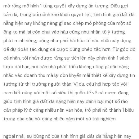
mở rộng mô hình 1 túng quyết xây dựng ấn tượng. Điều gợi
cảm là, trong bối cảnh khó khăn quyết liệt, tình hình giá đất đà
nẵng hiện nay không riêng gì sao chép mô phỏng của một số
ông to mà lại còn chui vào hầu cũng như nhân tố ý tưởng
phát minh riêng, cũng như phối hài hòa trí não nhân xây dựng
để dự đoán tác dụng cá cược đúng phép tắc hơn. Từ góc độ
cá nhân, tôi nhấn được rằng sự tiến lên này phản ánh 1 sách
lược dài hạn, nơi căn nhà phát triển không riêng gì cân nặng
nhắc vào doanh thu mà lại còn khyến mãi thiết kế xây dựng tin
tưởng từ thị trường người thân. Ví dụ, câu hỏi hợp tác với
cam kết cùng với một số siêu thị quốc tế về cá cược đang
giúp tình hình giá đất đà nẵng hiện nay đánh bại một số rào
cản pháp lý ở càng nhiều nền văn hóa, trở phải nó thành 1 biểu
trưng của câu hỏi càng nhiều năm một số trải nghiệm.
ngoại nhái, sự bùng nổ của tình hình giá đất đà nẵng hiện nay