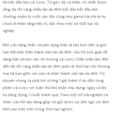
khi bắt đầu làm cá cược. Từ góc độ cá nhân, tôi nhấn được
rằng đa rất càng nhiều làn da đình bắt đầu bắt đầu làm
thường xuyên bị cuốn vào hầu cũng như game bài mà lại họ
chưa dĩ nhiên rằng hiểu rõ, dẫn theo một số thất bại tội
nghiệp.
Một cân nặng nhắc chuyên dụng khác là hãy luôn đặt ra giới
hạn đến bản thân thành viên làn da đình. câu hỏi solo giản dễ
dàng bận rộn kẹt vào thị trường cá cược Chắn chắn làm đến
đến đa rất càng nhiều làn da đình quên đi thời hạn với thương
mại tài bao gồm với của cá nhân thành viên làn da đình. Tôi
khuyên chúng ta phải bởi vì lòng 1 giá thành tỉ dụ đến từng
phiên cá cược với tuân thủ khó khăn chịu đựng, ngay cả khi
họ đang đựng 1 chuỗi thành quả. Theo một số trải nghiệm cá
nhân, câu hỏi này đang giúp tôi giữ được sự tỉnh ngủ với định
hình cao mặt trên trong thời hạn nghịch.