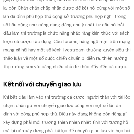
lại còn Chắn chắn chấp nhấn được để kết nối cùng với một số
làn da đình phù hợp thú cộng sở trường phù hợp nghi. trong
số hầu cũng như công dụng đáng chú ý nhất từ câu hỏi bắt
đầu làm thị trường là chức năng nhắc rằng kiến thức với sách
lược cá cược tác dụng. Các forums, hàng ngũ mặt trên mạng
mạng xã hội hay một số kênh livestream thường xuyên siêu thị
thảo luận về một số cuộc chiến chuẩn bị diễn ra, thiên hướng
thị trường sex với càng nhiều chủ đề thúc đẩy đến cá cược.
Kết nối với chuyển giao lưu
Khi bắt đầu làm vào thị trường cá cược, người thân với tài lộc
chạm chán gỡ với chuyển giao lưu cùng với một số làn da
đình với cộng phù hợp thú. Điều này đang không còn riêng gì
xây dựng phải môi trường thiên nhiên nhiệt tình với tương hỗ
mà lại còn xây dựng phải tài lộc để chuyển giao lưu với học hỏi