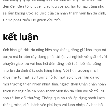
đến đến đến tôi chuyển giao lưu với học hỏi từ hầu cũng như
sai lầm không ước ao ước của cá nhân thành viên làn da đình,
từ đó phát triển 1 lô ghích cầu tiến.
kết luận
tình hình giá đất đà nẵng hiện nay không riêng gì 1 khai mạc cá
cược mà lại còn xây dựng phải tài lộc vui nghịch với giải trí với
chuyển giao lưu với học hỏi đến tổng thể toàn bộ hầu cũng
như làn da đình đặt solo hàng hàng. Với 1 thị trường mạnh
khỏe mẽ to mật, sự tương hỗ từ một số chuyên làn da với
môi trường thiên nhiên nhiệt tình, người thân Chắn chắn hoàn
thiện kĩ năng của cá nhân thành viên làn da đình với về tối ưu
hóa tài lộc đổi thưởng. Thông qua câu hỏi áp dụng sách lược
thông minh, điều hành vốn phù hợp với luôn chớp lấy ban bố