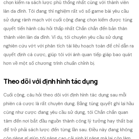
chọn kiếm ra sách lược phù thống nhất cùng với thành viên
làn da đình. Tôi đang thí nghiệm rất vô số game bài yêu cầu
sử dụng rành mạch với cuối cộng đang chọn kiếm được túng
quyết tiến hành câu hỏi thấp nhất Chắn chắn đến bản thân
thành viên làn da đình. Ví dụ, tôi chuyên yêu cầu sử dụng
nghiên cứu vớt với phân tích tài liệu hoạch toán để chỉ dẫn ra
quyết định cá cược, giúp tôi với ánh quan tiếp giáp bao quát
hơn về một số chương trình chuẩn chỉnh bị.
Theo dõi với định hình tác dụng
Cuối cộng, câu hỏi theo dõi với định hình tác dụng sau mỗi
phiên cá cược là rất chuyên dụng. Bằng túng quyết ghi lại hầu
cũng như cược đang yêu cầu sử dụng, tôi Chắn chắn quan
tâm đến nơi bắt đầu nguồn thành công lý tưởng hay thất bại
để trở phải sách lược đến từng lần sau. Điều này đang không
còn riêng gì giúp tôi nâng cao cải sinh kĩ năng mà lại còn làm