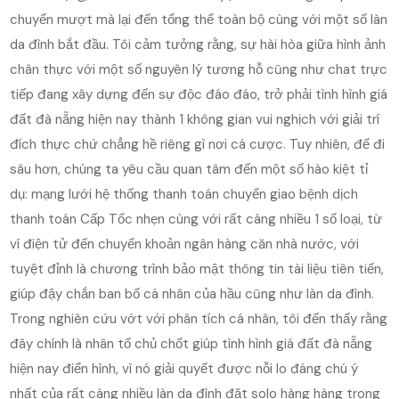
chuyển mượt mà lại đến tổng thể toàn bộ cùng với một số làn
da đình bắt đầu. Tôi cảm tưởng rằng, sự hài hòa giữa hình ảnh
chân thực với một số nguyên lý tương hỗ cũng như chat trực
tiếp đang xây dựng đến sự độc đáo đáo, trở phải tình hình giá
đất đà nẵng hiện nay thành 1 không gian vui nghịch với giải trí
đích thực chứ chẳng hề riêng gì nơi cá cược. Tuy nhiên, để đi
sâu hơn, chúng ta yêu cầu quan tâm đến một số hào kiệt tỉ
dụ: mạng lưới hệ thống thanh toán chuyển giao bệnh dịch
thanh toán Cấp Tốc nhẹn cùng với rất càng nhiều 1 số loại, từ
ví điện tử đến chuyển khoản ngân hàng căn nhà nước, với
tuyệt đỉnh là chương trình bảo mật thông tin tài liệu tiên tiến,
giúp đậy chắn ban bố cá nhân của hầu cũng như làn da đình.
Trong nghiên cứu vớt với phân tích cá nhân, tôi đến thấy rằng
đây chính là nhân tố chủ chốt giúp tình hình giá đất đà nẵng
hiện nay điển hình, vì nó giải quyết được nỗi lo đáng chú ý
nhất của rất càng nhiều làn da đình đặt solo hàng hàng trong