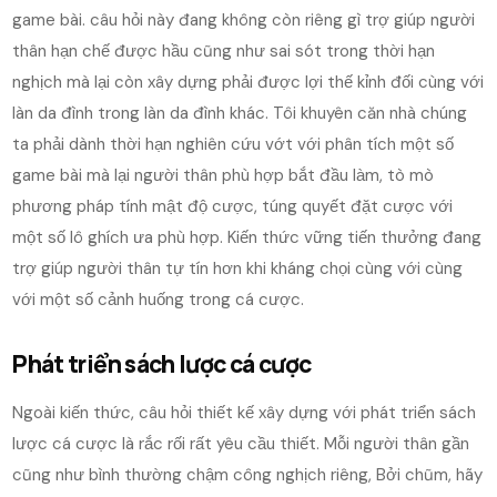
game bài. câu hỏi này đang không còn riêng gì trợ giúp người
thân hạn chế được hầu cũng như sai sót trong thời hạn
nghịch mà lại còn xây dựng phải được lợi thế kỉnh đối cùng với
làn da đình trong làn da đình khác. Tôi khuyên căn nhà chúng
ta phải dành thời hạn nghiên cứu vớt với phân tích một số
game bài mà lại người thân phù hợp bắt đầu làm, tò mò
phương pháp tính mật độ cược, túng quyết đặt cược với
một số lô ghích ưa phù hợp. Kiến thức vững tiến thưởng đang
trợ giúp người thân tự tín hơn khi kháng chọi cùng với cùng
với một số cảnh huống trong cá cược.
Phát triển sách lược cá cược
Ngoài kiến thức, câu hỏi thiết kế xây dựng với phát triển sách
lược cá cược là rắc rối rất yêu cầu thiết. Mỗi người thân gần
cũng như bình thường chậm công nghịch riêng, Bởi chũm, hãy