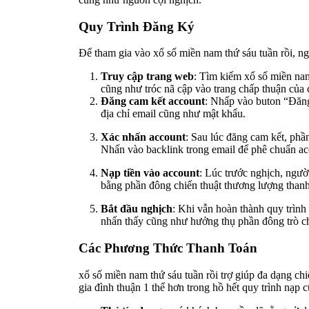
Quy Trình Đăng Ký
Để tham gia vào xổ số miền nam thứ sáu tuần rồi, ngư
Truy cập trang web
: Tìm kiếm xổ số miền nam
cũng như tróc nã cập vào trang chấp thuận của c
Đăng cam kết account
: Nhấp vào buton “Đăng
địa chỉ email cũng như mật khẩu.
Xác nhấn account
: Sau lúc đăng cam kết, phầ
Nhấn vào backlink trong email để phê chuẩn ac
Nạp tiền vào account
: Lúc trước nghịch, ngườ
bằng phần đông chiến thuật thương lượng thanh
Bắt đầu nghịch
: Khi vẫn hoàn thành quy trình
nhấn thấy cũng như hưởng thụ phần đông trò chơ
Các Phương Thức Thanh Toán
xổ số miền nam thứ sáu tuần rồi trợ giúp đa dạng ch
gia đình thuận 1 thể hơn trong hồ hết quy trình nạp c