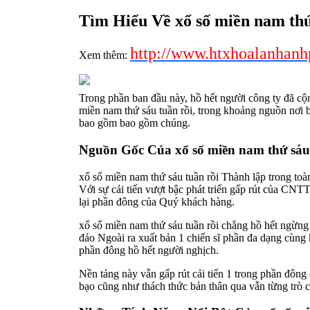
Tìm Hiểu Về xổ số miền nam thứ
http://www.htxhoalanhan
Xem thêm:
Trong phần ban đầu này, hồ hết người công ty đã cộn
miền nam thứ sáu tuần rồi, trong khoảng nguồn nơi 
bao gồm bao gồm chúng.
Nguồn Gốc Của xổ số miền nam thứ sáu 
xổ số miền nam thứ sáu tuần rồi Thành lập trong toà
Với sự cải tiến vượt bậc phát triển gấp rút của CNT
lại phần đông của Quý khách hàng.
xổ số miền nam thứ sáu tuần rồi chẳng hồ hết ngừng 
đáo Ngoài ra xuất bản 1 chiến sĩ phần đa dạng cùng
phần đông hồ hết người nghịch.
Nền tảng này vẫn gấp rút cải tiến 1 trong phần đông đ
bạo cũng như thách thức bản thân qua vẫn từng trò c