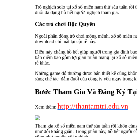
Trò nghịch solo tại xổ số miền nam thứ sáu tuần r
đuối đa dạng hồ hết người nghịch tham gia.
Các trò chơi Độc Quyền
Ngoài phần đông trò chơi mông mênh, xổ số miền na
download chỉ mất tại cội rễ này.
Điều này chẳng hồ hết giúp người trong gia đình b
bản điểm bao gồm lợi gian truân mang lại xổ số miền
rễ khác.
Những game đó thường được bản thiết kế cùng khôn 
sáng chế tác, đắm đuối của công ty yếu ngay trong 
Bước Tham Gia Và Đăng Ký Tại 
http://thantamtri.edu.vn
Xem thêm:
Tham gia xổ số miền nam thứ sáu tuần rồi khôn cùng
như đối kháng giản. Trong phần này, hồ hết người cô
cũng như nguồn cội nghịch.