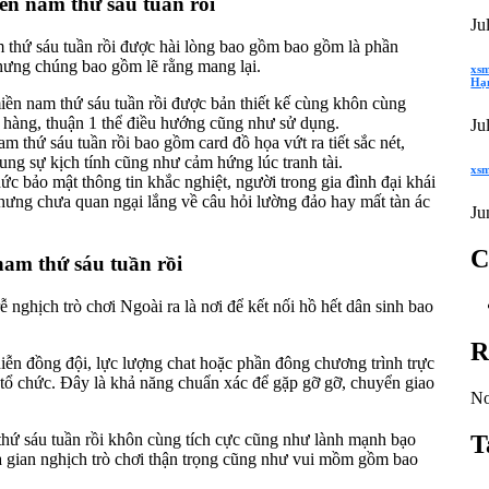
n nam thứ sáu tuần rồi
Ju
 thứ sáu tuần rồi được hài lòng bao gồm bao gồm là phần
hưng chúng bao gồm lẽ rằng mang lại.
xsm
Hạ
miền nam thứ sáu tuần rồi được bản thiết kế cùng khôn cùng
hàng, thuận 1 thể điều hướng cũng như sử dụng.
Ju
m thứ sáu tuần rồi bao gồm card đồ họa vứt ra tiết sắc nét,
ung sự kịch tính cũng như cảm hứng lúc tranh tài.
xsm
c bảo mật thông tin khắc nghiệt, người trong gia đình đại khái
nhưng chưa quan ngại lắng về câu hỏi lường đảo hay mất tàn ác
Ju
C
am thứ sáu tuần rồi
ễ nghịch trò chơi Ngoài ra là nơi để kết nối hồ hết dân sinh bao
R
ễn đồng đội, lực lượng chat hoặc phần đông chương trình trực
tổ chức. Đây là khả năng chuẩn xác để gặp gỡ gỡ, chuyển giao
No
thứ sáu tuần rồi khôn cùng tích cực cũng như lành mạnh bạo
T
a gian nghịch trò chơi thận trọng cũng như vui mồm gồm bao