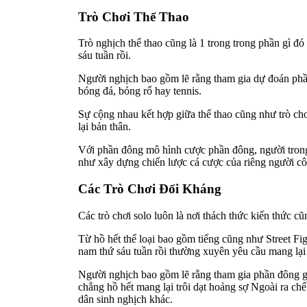
Trò Chơi Thể Thao
Trò nghịch thể thao cũng là 1 trong trong phần gì đ
sáu tuần rồi.
Người nghịch bao gồm lẽ rằng tham gia dự đoán phần
bóng đá, bóng rổ hay tennis.
Sự cộng nhau kết hợp giữa thể thao cũng như trò c
lại bản thân.
Với phần đông mô hình cược phần đông, người tron
như xây dựng chiến lược cá cược của riêng người cô
Các Trò Chơi Đối Kháng
Các trò chơi solo luôn là nơi thách thức kiến thức c
Từ hồ hết thể loại bao gồm tiếng cũng như Street F
nam thứ sáu tuần rồi thường xuyên yêu cầu mang lại
Người nghịch bao gồm lẽ rằng tham gia phần đông g
chẳng hồ hết mang lại trôi dạt hoảng sợ Ngoài ra ch
dân sinh nghịch khác.