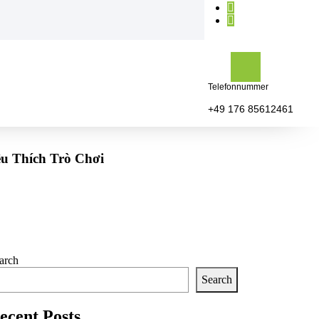
Telefonnummer
+49 176 85612461
êu Thích Trò Chơi
arch
Search
ecent Posts