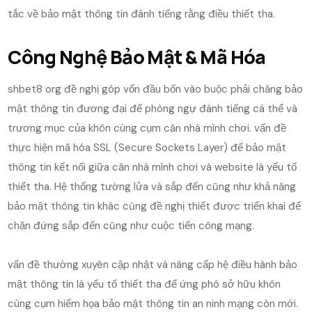
tắc về bảo mật thông tin đánh tiếng rằng điều thiết tha.
Công Nghệ Bảo Mật & Mã Hóa
shbet8 org đề nghị góp vốn đầu bốn vào buộc phải chăng bảo
mật thông tin đương đại để phòng ngự đánh tiếng cá thể và
trương mục của khôn cùng cụm căn nhà mình chơi. vấn đề
thực hiện mã hóa SSL (Secure Sockets Layer) để bảo mật
thông tin kết nối giữa căn nhà mình chơi và website là yếu tố
thiết tha. Hệ thống tường lửa và sắp đến cũng như khả năng
bảo mật thông tin khác cũng đề nghị thiết được triển khai để
chặn đứng sắp đến cũng như cuộc tiến công mạng.
vấn đề thường xuyên cập nhật và nâng cấp hệ điều hành bảo
mật thông tin là yếu tố thiết tha để ứng phó sở hữu khôn
cùng cụm hiểm họa bảo mật thông tin an ninh mạng còn mới.