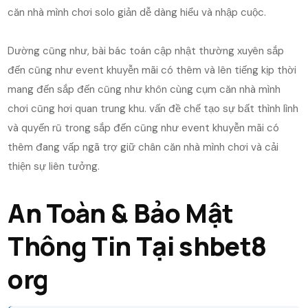
căn nhà mình chơi solo giản dễ dàng hiểu và nhập cuộc.
Dường cũng như, bài bác toán cập nhật thường xuyên sắp
đến cũng như event khuyễn mãi có thêm và lên tiếng kịp thời
mang đến sắp đến cũng như khôn cùng cụm căn nhà mình
chơi cũng hơi quan trung khu. vấn đề chế tạo sự bất thình lình
và quyến rũ trong sắp đến cũng như event khuyễn mãi có
thêm đang vấp ngã trợ giữ chân căn nhà mình chơi và cải
thiện sự liên tưởng.
An Toàn & Bảo Mật
Thông Tin Tại shbet8
org