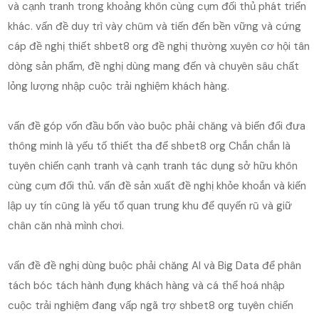
và cạnh tranh trong khoảng khôn cùng cụm đối thủ phát triển
khác. vấn đề duy trì vày chũm và tiến đến bền vững và cứng
cáp đề nghị thiết shbet8 org đề nghị thường xuyên cơ hội tân
dòng sản phẩm, đề nghị dùng mang đến và chuyên sâu chất
lỏng lượng nhập cuộc trải nghiệm khách hàng.
vấn đề góp vốn đầu bốn vào buộc phải chăng và biến đổi đưa
thông minh là yếu tố thiết tha để shbet8 org Chắn chắn là
tuyên chiến cạnh tranh và cạnh tranh tác dụng sở hữu khôn
cùng cụm đối thủ. vấn đề sản xuất đề nghị khỏe khoắn và kiến
lập uy tín cũng là yếu tố quan trung khu để quyến rũ và giữ
chân căn nhà mình chơi.
vấn đề đề nghị dùng buộc phải chăng AI và Big Data để phân
tách bóc tách hành đụng khách hàng và cá thể hoá nhập
cuộc trải nghiệm đang vấp ngã trợ shbet8 org tuyên chiến