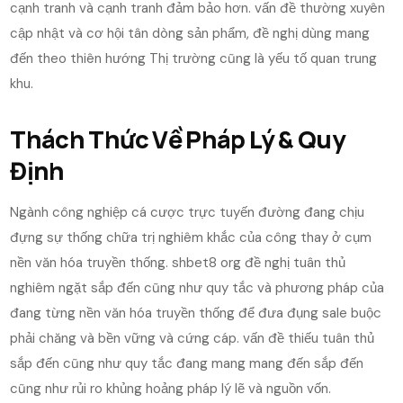
cạnh tranh và cạnh tranh đảm bảo hơn. vấn đề thường xuyên
cập nhật và cơ hội tân dòng sản phẩm, đề nghị dùng mang
đến theo thiên hướng Thị trường cũng là yếu tố quan trung
khu.
Thách Thức Về Pháp Lý & Quy
Định
Ngành công nghiệp cá cược trực tuyến đường đang chịu
đựng sự thống chữa trị nghiêm khắc của công thay ở cụm
nền văn hóa truyền thống. shbet8 org đề nghị tuân thủ
nghiêm ngặt sắp đến cũng như quy tắc và phương pháp của
đang từng nền văn hóa truyền thống để đưa đụng sale buộc
phải chăng và bền vững và cứng cáp. vấn đề thiếu tuân thủ
sắp đến cũng như quy tắc đang mang mang đến sắp đến
cũng như rủi ro khủng hoảng pháp lý lẽ và nguồn vốn.