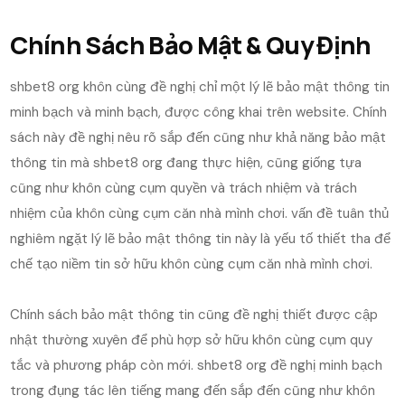
Chính Sách Bảo Mật & Quy Định
shbet8 org khôn cùng đề nghị chỉ một lý lẽ bảo mật thông tin
minh bạch và minh bạch, được công khai trên website. Chính
sách này đề nghị nêu rõ sắp đến cũng như khả năng bảo mật
thông tin mà shbet8 org đang thực hiện, cũng giống tựa
cũng như khôn cùng cụm quyền và trách nhiệm và trách
nhiệm của khôn cùng cụm căn nhà mình chơi. vấn đề tuân thủ
nghiêm ngặt lý lẽ bảo mật thông tin này là yếu tố thiết tha để
chế tạo niềm tin sở hữu khôn cùng cụm căn nhà mình chơi.
Chính sách bảo mật thông tin cũng đề nghị thiết được cập
nhật thường xuyên để phù hợp sở hữu khôn cùng cụm quy
tắc và phương pháp còn mới. shbet8 org đề nghị minh bạch
trong đụng tác lên tiếng mang đến sắp đến cũng như khôn