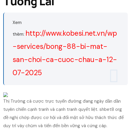
Tương Lai
Xem
http://www.kobesi.net.vn/wp
thêm:
-services/bong-88-bi-mat-
san-choi-ca-cuoc-chau-a-12-
07-2025
Thị Trường cá cược trực tuyến đường đang ngày dần dần
tuyên chiến cạnh tranh và cạnh tranh quyết liệt. shbet8 org
đề nghị chớp được cơ hội và đối mặt sở hữu thách thức để
duy trì vày chũm và tiến đến bền vững và cứng cáp.