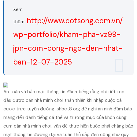
Xem
http://www.cotsong.com.vn/
thêm:
wp-portfolio/kham-pha-vz99-
jpn-com-cong-ngo-den-nhat-
ban-12-07-2025
An toàn và bảo mật thông tin đánh tiếng rằng chi tiết top
đầu được căn nhà mình chơi thân thiện khi nhập cuộc cá
cược trực tuyến đường. shbet8 org đề nghị an ninh đảm bảo
mang đến đánh tiếng cá thể và trương mục của khôn cùng
cụm căn nhà mình chơi. vấn đề thực hiện buộc phải chăng bảo
mật thông tin đương đại và tuân thủ sắp đến cũng như quy