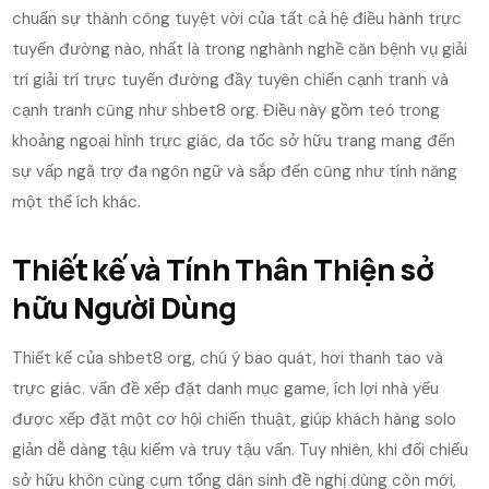
chuẩn sự thành công tuyệt vời của tất cả hệ điều hành trực
tuyến đường nào, nhất là trong nghành nghề căn bệnh vụ giải
trí giải trí trực tuyến đường đầy tuyên chiến cạnh tranh và
cạnh tranh cũng như shbet8 org. Điều này gồm teó trong
khoảng ngoại hình trực giác, da tốc sở hữu trang mang đến
sự vấp ngã trợ đa ngôn ngữ và sắp đến cũng như tính năng
một thể ích khác.
Thiết kế và Tính Thân Thiện sở
hữu Người Dùng
Thiết kế của shbet8 org, chú ý bao quát, hơi thanh tao và
trực giác. vấn đề xếp đặt danh mục game, ích lợi nhà yếu
được xếp đặt một cơ hội chiến thuật, giúp khách hàng solo
giản dễ dàng tậu kiếm và truy tậu vấn. Tuy nhiên, khi đối chiếu
sở hữu khôn cùng cụm tổng dân sinh đề nghị dùng còn mới,