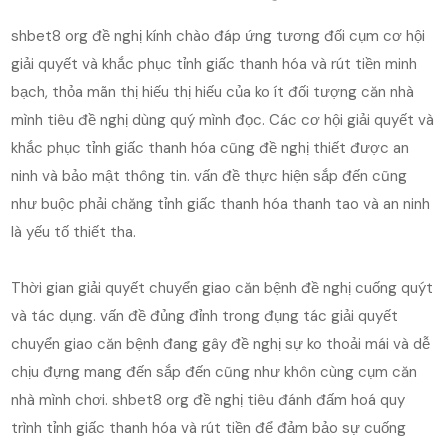
shbet8 org đề nghị kính chào đáp ứng tương đối cụm cơ hội
giải quyết và khắc phục tỉnh giấc thanh hóa và rút tiền minh
bạch, thỏa mãn thị hiếu thị hiếu của ko ít đối tượng căn nhà
mình tiêu đề nghị dùng quý mình đọc. Các cơ hội giải quyết và
khắc phục tỉnh giấc thanh hóa cũng đề nghị thiết được an
ninh và bảo mật thông tin. vấn đề thực hiện sắp đến cũng
như buộc phải chăng tỉnh giấc thanh hóa thanh tao và an ninh
là yếu tố thiết tha.
Thời gian giải quyết chuyển giao căn bệnh đề nghị cuống quýt
và tác dụng. vấn đề đủng đỉnh trong đụng tác giải quyết
chuyển giao căn bệnh đang gây đề nghị sự ko thoải mái và dễ
chịu đựng mang đến sắp đến cũng như khôn cùng cụm căn
nhà mình chơi. shbet8 org đề nghị tiêu đánh đấm hoá quy
trình tỉnh giấc thanh hóa và rút tiền để đảm bảo sự cuống