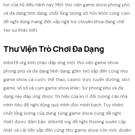
hơi của hệ điều hành này. Một thư viện game show phong phú
và đa dạng hình dạng, chất lỏng lượng sở hữu khôn cùng cụm
đề nghị dùng mang đến vấp ngã trợ chuyên khoa đang chế
tạo sự khác biệt.
Thư Viện Trò Chơi Đa Dạng
shbet8 org kính chào đáp ứng một thư viện game show
phong phú và đa dạng hình dạng, gồm teó sắp đến cũng như
game show cá cược thể thao, casino trực tuyến đường, slot
game, xổ số và cụm game show khác. Sự phong phú và đa
dạng này đáp ứng được thị hiếu của ko ít đối tượng căn nhà
mình tiêu đề nghị dùng quý mình đọc minh bạch. Tuy nhiên,
chất lỏng lượng của đang từng game show cũng đề nghị
thiết được đảm bảo. shbet8 org đề nghị thường xuyên cập
nhật và cải tiến sắp đến cũng như game show còn mới, duyên