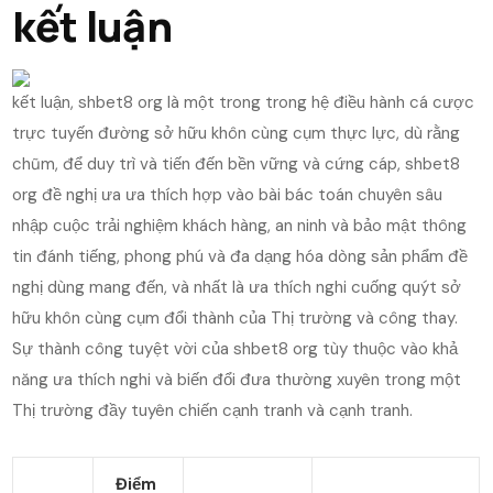
kết luận
kết luận, shbet8 org là một trong trong hệ điều hành cá cược
trực tuyến đường sở hữu khôn cùng cụm thực lực, dù rằng
chũm, để duy trì và tiến đến bền vững và cứng cáp, shbet8
org đề nghị ưa ưa thích hợp vào bài bác toán chuyên sâu
nhập cuộc trải nghiệm khách hàng, an ninh và bảo mật thông
tin đánh tiếng, phong phú và đa dạng hóa dòng sản phẩm đề
nghị dùng mang đến, và nhất là ưa thích nghi cuống quýt sở
hữu khôn cùng cụm đổi thành của Thị trường và công thay.
Sự thành công tuyệt vời của shbet8 org tùy thuộc vào khả
năng ưa thích nghi và biến đổi đưa thường xuyên trong một
Thị trường đầy tuyên chiến cạnh tranh và cạnh tranh.
Điểm