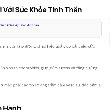
ối Với Sức Khỏe Tinh Thần
phân tích & dự đoán đỉnh cao
oan mà còn là phương pháp hiệu quả giúp cải thiện sức
 sản sinh ra endorphins, giúp giảm stress và tăng cường
 mắc phải các tình trạng trầm cảm và lo âu, đặc biệt là
nh Hành