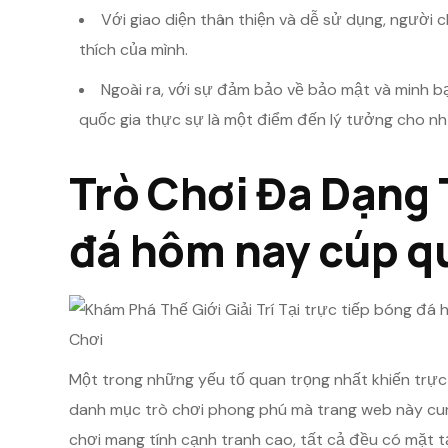
Với giao diện thân thiện và dễ sử dụng, người 
thích của mình.
Ngoài ra, với sự đảm bảo về bảo mật và minh b
quốc gia thực sự là một điểm đến lý tưởng cho nhữn
Trò Chơi Đa Dạng 
đá hôm nay cúp q
Một trong những yếu tố quan trọng nhất khiến trực 
danh mục trò chơi phong phú mà trang web này cun
chơi mang tính cạnh tranh cao, tất cả đều có mặt tạ