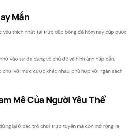
May Mắn
c yêu thích nhất tại trực tiếp bóng đá hôm nay cúp quốc
 nhờ vào sự đa dạng về chủ đề và hình ảnh hấp dẫn.
rò chơi với mức cược khác nhau, phù hợp với ngân sách
am Mê Của Người Yêu Thể
dừng lại ở các trò chơi trực tuyến mà còn mở rộng ra