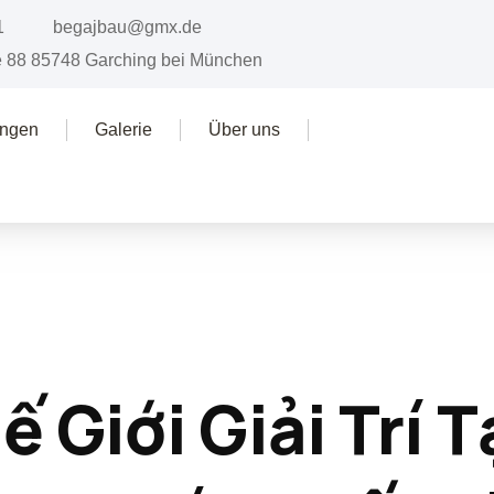
1
begajbau@gmx.de
 88 85748 Garching bei München
ungen
Galerie
Über uns
Giới Giải Trí Tạ