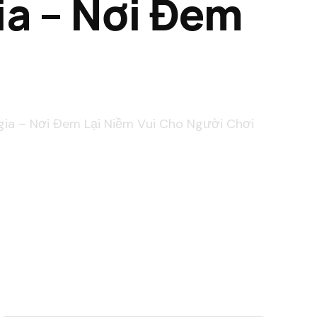
ia – Nơi Đem
 gia – Nơi Đem Lại Niềm Vui Cho Người Chơi