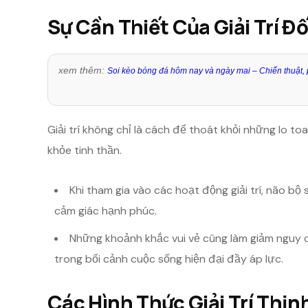
Sự Cần Thiết Của Giải Trí Đ
xem thêm:
Soi kèo bóng đá hôm nay và ngày mai – Chiến thuật, 
Giải trí không chỉ là cách để thoát khỏi những lo t
khỏe tinh thần.
Khi tham gia vào các hoạt động giải trí, não bộ
cảm giác hạnh phúc.
Những khoảnh khắc vui vẻ cũng làm giảm nguy cơ
trong bối cảnh cuộc sống hiện đại đầy áp lực.
Các Hình Thức Giải Trí Thị