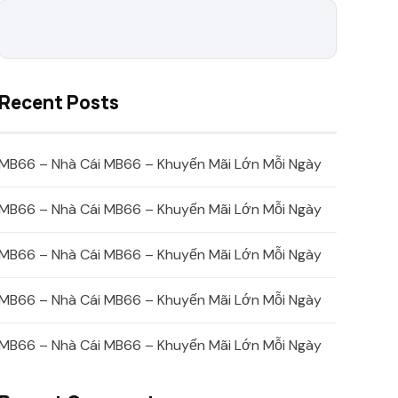
Recent Posts
MB66 – Nhà Cái MB66 – Khuyến Mãi Lớn Mỗi Ngày
MB66 – Nhà Cái MB66 – Khuyến Mãi Lớn Mỗi Ngày
MB66 – Nhà Cái MB66 – Khuyến Mãi Lớn Mỗi Ngày
MB66 – Nhà Cái MB66 – Khuyến Mãi Lớn Mỗi Ngày
MB66 – Nhà Cái MB66 – Khuyến Mãi Lớn Mỗi Ngày