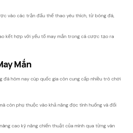
ược vào các trận đấu thể thao yêu thích, từ bóng đá,
hao kết hợp với yếu tố may mắn trong cá cược tạo ra
 May Mắn
ng đá hôm nay cúp quốc gia còn cung cấp nhiều trò chơi
mà còn phụ thuộc vào khả năng đọc tình huống và đối
 nâng cao kỹ năng chiến thuật của mình qua từng ván