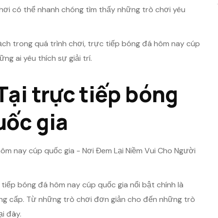
chơi có thể nhanh chóng tìm thấy những trò chơi yêu
ạch trong quá trình chơi, trực tiếp bóng đá hôm nay cúp
g ai yêu thích sự giải trí.
Tại trực tiếp bóng
uốc gia
tiếp bóng đá hôm nay cúp quốc gia nổi bật chính là
g cấp. Từ những trò chơi đơn giản cho đến những trò
i đây.