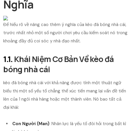
Nghĩa
Để hiểu rõ về nâng cao thêm ý nghĩa của kèo đá bóng nhà cái,
trước nhất nhỏ một số người chơi yêu cầu kiểm soát nó trong
khoảng đầy đủ coi sóc y nhà đạo nhất.
1.1.
Khái Niệm Cơ Bản Về kèo đá
bóng nhà cái
kèo đá bóng nhà cái với khả năng được tính một thuật ngữ
biểu thị một số yếu tố chẳng thể xúc tiến mang lại vấn đề tiến
lên của 1 ngôi nhà hàng hoặc một thành viên. Nó bao tất cả
đại khái:
Con Người (Man)
: Nhân lực là yếu tố đòi hỏi trong bất kì