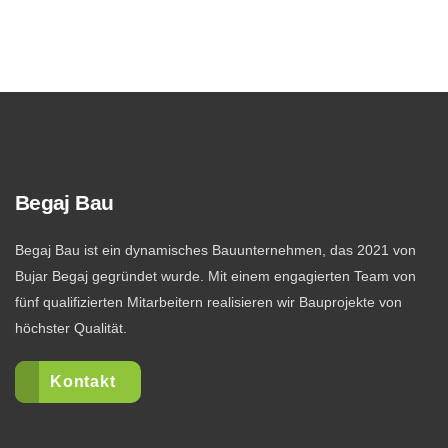
Begaj Bau
Begaj Bau ist ein dynamisches Bauunternehmen, das 2021 von
Bujar Begaj gegründet wurde. Mit einem engagierten Team von
fünf qualifizierten Mitarbeitern realisieren wir Bauprojekte von
höchster Qualität.
Kontakt