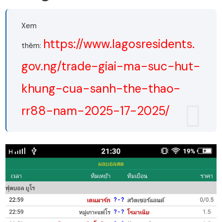
Xem
https://www.lagosresidents.
thêm:
gov.ng/trade-giai-ma-suc-hut-
khung-cua-sanh-the-thao-
rr88-nam-2025-17-2025/