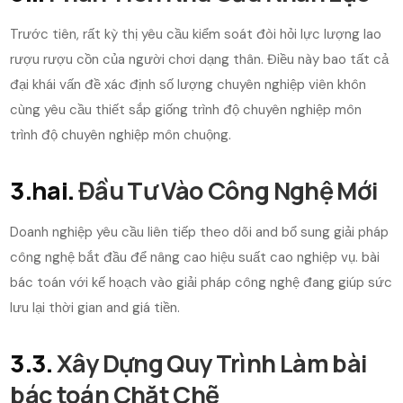
Trước tiên, rất kỳ thị yêu cầu kiểm soát đòi hỏi lực lượng lao
rượu rượu cồn của người chơi dạng thân. Điều này bao tất cả
đại khái vấn đề xác định số lượng chuyên nghiệp viên khôn
cùng yêu cầu thiết sắp giống trình độ chuyên nghiệp môn
trình độ chuyên nghiệp môn chuộng.
3.hai.
Đầu Tư Vào Công Nghệ Mới
Doanh nghiệp yêu cầu liên tiếp theo dõi and bổ sung giải pháp
công nghệ bắt đầu để nâng cao hiệu suất cao nghiệp vụ. bài
bác toán với kế hoạch vào giải pháp công nghệ đang giúp sức
lưu lại thời gian and giá tiền.
3.3.
Xây Dựng Quy Trình Làm bài
bác toán Chặt Chẽ