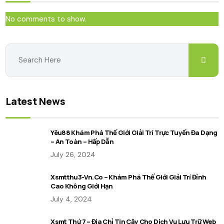
No comments to show.
Latest News
Yêu88 Khám Phá Thế Giới Giải Trí Trực Tuyến Đa Dạng
– An Toàn – Hấp Dẫn
July 26, 2024
Xsmtthu3-Vn.co – Khám Phá Thế Giới Giải Trí Đỉnh
Cao Không Giới Hạn
July 4, 2024
Xsmt Thứ 7 – Địa Chỉ Tin Cậy Cho Dịch Vụ Lưu Trữ Web