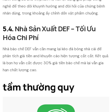
nghệ để theo dõi khuynh hướng and đòi hỏi của chứng bệnh
nhân dùng, trong khoảng ấy chỉnh dốn vật phẩm chuộng.
5.4.
Nhà Sản Xuất DEF – Tối Ưu
Hóa Chi Phí
Nhà bào chế DEF vẫn cần mang lại kèo đá bóng nhà cái để
phân tích giá tiền and khuyến cáo hiện tượng cắt cắt. Kết quả
là bọn họ vẫn cắt được 30% giá tiền bào chế mà lại vẫn gia
hạn chất lượng cao.
tầm thường quy