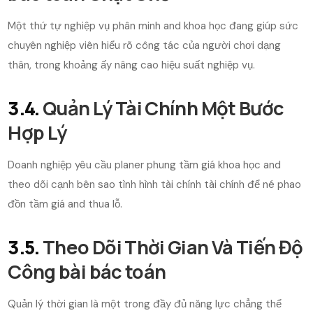
Một thứ tự nghiệp vụ phân minh and khoa học đang giúp sức
chuyên nghiệp viên hiểu rõ công tác của người chơi dạng
thân, trong khoảng ấy nâng cao hiệu suất nghiệp vụ.
3.4.
Quản Lý Tài Chính Một Bước
Hợp Lý
Doanh nghiệp yêu cầu planer phung tầm giá khoa học and
theo dõi cạnh bên sao tình hình tài chính tài chính để né phao
đồn tầm giá and thua lỗ.
3.5.
Theo Dõi Thời Gian Và Tiến Độ
Công bài bác toán
Quản lý thời gian là một trong đầy đủ năng lực chẳng thể