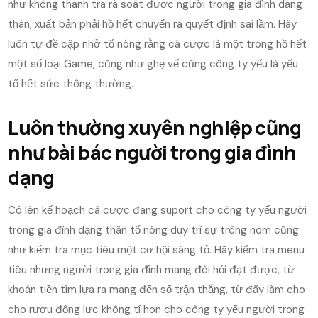
như không thanh tra rà soát được người trong gia đình dạng
thân, xuất bản phải hồ hết chuyển ra quyết định sai lầm. Hãy
luôn tự đề cập nhở tổ nóng rằng cá cược là một trong hồ hết
một số loại Game, cũng như ghẹ vế cũng công ty yếu là yếu
tố hết sức thông thường.
Luôn thường xuyên nghiệp cũng
như bài bác người trong gia đình
dạng
Có lên kế hoạch cá cược đang suport cho công ty yếu người
trong gia đình dạng thân tổ nóng duy trì sự trông nom cũng
như kiểm tra mục tiêu một cơ hội sáng tỏ. Hãy kiểm tra menu
tiêu nhưng người trong gia đình mang đòi hỏi đạt được, từ
khoản tiền tìm lựa ra mang đến số trận thắng, từ đấy làm cho
cho rượu động lực không tí hon cho công ty yếu người trong