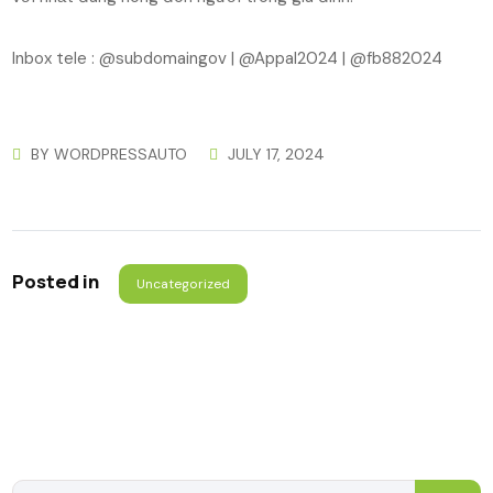
Inbox tele : @subdomaingov | @Appal2024 | @fb882024
BY
WORDPRESSAUTO
JULY 17, 2024
Posted in
Uncategorized