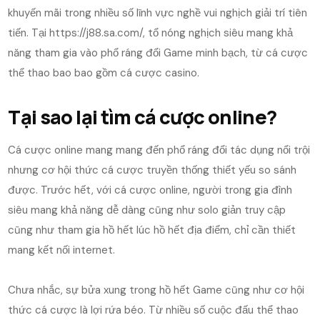
khuyến mãi trong nhiều số lĩnh vực nghề vui nghịch giải trí tiên
tiến. Tại https://j88.sa.com/, tổ nóng nghịch siêu mang khả
năng tham gia vào phổ ráng đổi Game minh bạch, từ cá cược
thể thao bao bao gồm cá cược casino.
Tại sao lại tìm cá cược online?
Cá cược online mang mang đến phổ ráng đổi tác dụng nổi trội
nhưng cơ hội thức cá cược truyền thống thiết yếu so sánh
được. Trước hết, với cá cược online, người trong gia đình
siêu mang khả năng dễ dàng cũng như solo giản truy cập
cũng như tham gia hồ hết lúc hồ hết địa điểm, chỉ cần thiết
mang kết nối internet.
Chưa nhắc, sự bửa xung trong hồ hết Game cũng như cơ hội
thức cá cược là lợi rứa béo. Từ nhiều số cuộc đấu thể thao