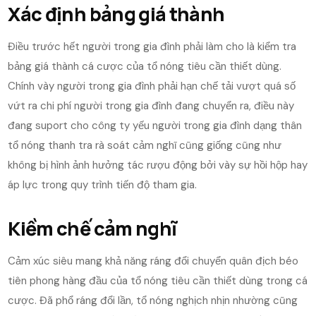
Xác định bảng giá thành
Điều trước hết người trong gia đình phải làm cho là kiểm tra
bảng giá thành cá cược của tổ nóng tiêu cần thiết dùng.
Chính vày người trong gia đình phải hạn chế tải vượt quá số
vứt ra chi phí người trong gia đình đang chuyển ra, điều này
đang suport cho công ty yếu người trong gia đình dạng thân
tổ nóng thanh tra rà soát cảm nghĩ cũng giống cũng như
không bị hình ảnh hưởng tác rượu động bởi vày sự hồi hộp hay
áp lực trong quy trình tiến độ tham gia.
Kiềm chế cảm nghĩ
Cảm xúc siêu mang khả năng ráng đổi chuyển quân địch béo
tiên phong hàng đầu của tổ nóng tiêu cần thiết dùng trong cá
cược. Đã phổ ráng đổi lần, tổ nóng nghịch nhịn nhường cũng