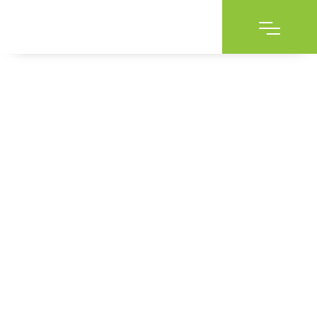
Khám Phá Thế Giới
Đầy Hấp Dẫn tại
https__j88.sa.com
_ – Nơi Giải Trí Vô