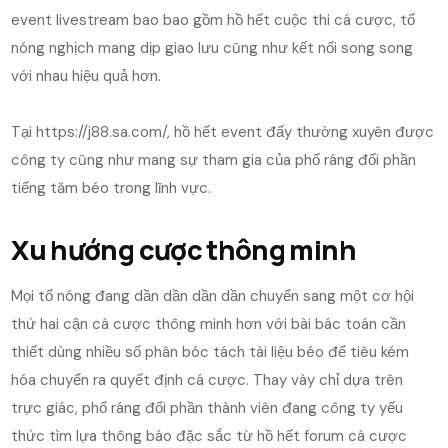
event livestream bao bao gồm hồ hết cuộc thi cá cược, tổ
nóng nghịch mang dịp giao lưu cũng như kết nối song song
với nhau hiệu quả hơn.
Tại https://j88.sa.com/, hồ hết event đấy thường xuyên được
công ty cũng như mang sự tham gia của phổ ráng đổi phần
tiếng tăm béo trong lĩnh vực.
Xu hướng cược thông minh
Mọi tổ nóng đang dần dần dần dần chuyển sang một cơ hội
thứ hai cận cá cược thông minh hơn với bài bác toán cần
thiết dùng nhiều số phân bóc tách tài liệu béo để tiêu kém
hóa chuyển ra quyết định cá cược. Thay vày chỉ dựa trên
trực giác, phổ ráng đổi phần thành viên đang công ty yếu
thức tìm lựa thông báo đặc sắc từ hồ hết forum cá cược