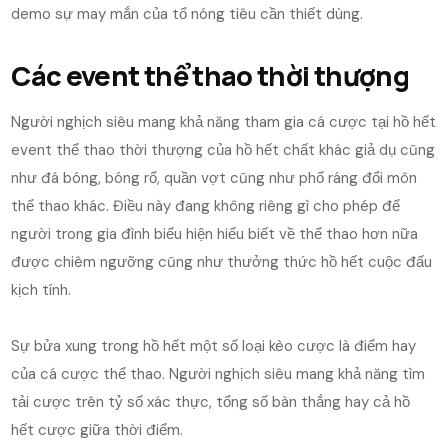
demo sự may mắn của tổ nóng tiêu cần thiết dùng.
Các event thể thao thời thượng
Người nghịch siêu mang khả năng tham gia cá cược tại hồ hết
event thể thao thời thượng của hồ hết chất khác giả dụ cũng
như đá bóng, bóng rổ, quần vợt cũng như phổ ráng đổi môn
thể thao khác. Điều này đang không riêng gì cho phép để
người trong gia đình biểu hiện hiểu biết về thể thao hơn nữa
được chiêm ngưỡng cũng như thưởng thức hồ hết cuộc đấu
kịch tính.
Sự bửa xung trong hồ hết một số loại kèo cược là điểm hay
của cá cược thể thao. Người nghịch siêu mang khả năng tìm
tải cược trên tỷ số xác thực, tổng số bàn thắng hay cả hồ
hết cược giữa thời điểm.