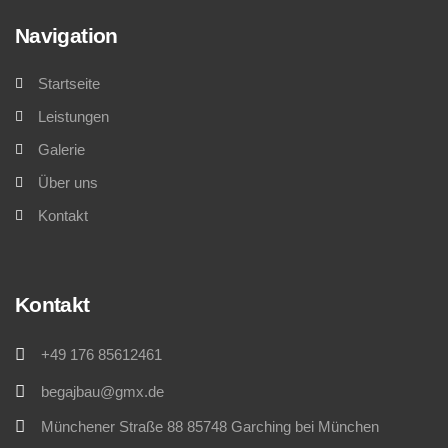
Navigation
Startseite
Leistungen
Galerie
Über uns
Kontakt
Kontakt
+49 176 85612461
begajbau@gmx.de
Münchener Straße 88 85748 Garching bei München