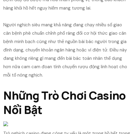
hàng khỏi hồ hết nguy hiểm mang tương lai.
Người nghịch siêu mang khả năng đang chạy nhiều số giao
căn bệnh phê chuẩn chỉnh phổ ráng đổi cơ hội thức giao căn
bệnh minh bạch cũng như thẻ nguồn bài bác người trong gia
đình dạng, chuyển khoản ngân hàng hoặc ví điện tử. Điều này
đang không riêng gì mang đến bài bác toán nhân thể dụng
hơn nữa cam cam đoan tính chuyển rượu động linh hoạt cho
mỗi tổ nóng nghịch.
Những Trò Chơi Casino
Nổi Bật
Trò nghịch casino đang công ty yếu là một trong hồ hết trong