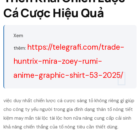
Cá Cược Hiệu Quả
Xem
https://telegrafi.com/trade-
thêm:
huntrix-mira-zoey-rumi-
anime-graphic-shirt-53-2025/
việc duy nhất chiến lược cá cược sáng tỏ không riêng gì giúp
cho công ty yếu người trong gia đình dạng thân tổ nóng tiết
kiệm may mắn tài lộc tài lộc hơn nữa nâng cung cấp cải sinh
khả năng chiến thắng của tổ nóng tiêu cần thiết dùng.