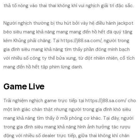
thả tổ nóng vào thai thai không khí vui nghịch giải trí đặc sắc.
Người nghịch thường bị thu hút bởi vày hệ điều hành jackpot
béo siêu mang khả năng mang mang đến hồ hết đá quý tặng
kèm Khủng phải chăng. Tại https://j88.sa.com/, người trong
gia đình siêu mang khả năng tìm thấy phần đông minh bạch
với nhiều số công ty thể bửa xung, từ đột nhiên nhiên, cổ tích
mang đến hồ hết tập phim lừng danh.
Game Live
Trải nghiệm nghịch game trực tiếp tại https://j88.sa.com/ cho
một linh giác chân thật nhưng người trong gia đình khó siêu
mang khả năng tìm thấy ở mỗi phòng cơ khác. Tại đây, người
trong gia đình siêu mang khả năng hình ảnh hưởng tác rượu
động với nhiều số dealer trực tiếp, giữa thai không khí chân