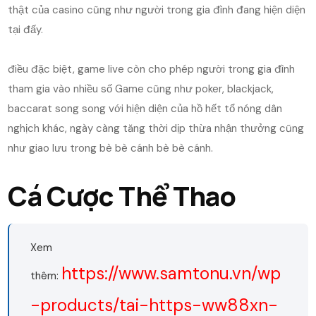
thật của casino cũng như người trong gia đình đang hiện diện
tại đấy.
điều đặc biệt, game live còn cho phép người trong gia đình
tham gia vào nhiều số Game cũng như poker, blackjack,
baccarat song song với hiện diện của hồ hết tổ nóng dân
nghịch khác, ngày càng tăng thời dịp thừa nhận thưởng cũng
như giao lưu trong bè bè cánh bè bè cánh.
Cá Cược Thể Thao
Xem
https://www.samtonu.vn/wp
thêm:
-products/tai-https-ww88xn-