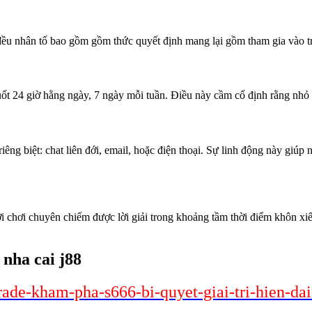
ều nhân tố bao gồm gồm thức quyết định mang lại gồm tham gia vào tr
ốt 24 giờ hằng ngày, 7 ngày mỗi tuần. Điều này cầm cố định rằng nhỏ 
êng biệt: chat liên đới, email, hoặc điện thoại. Sự linh động này giúp
i chơi chuyên chiếm được lời giải trong khoảng tầm thời điểm khôn xiế
nha cai j88
trade-kham-pha-s666-bi-quyet-giai-tri-hien-da