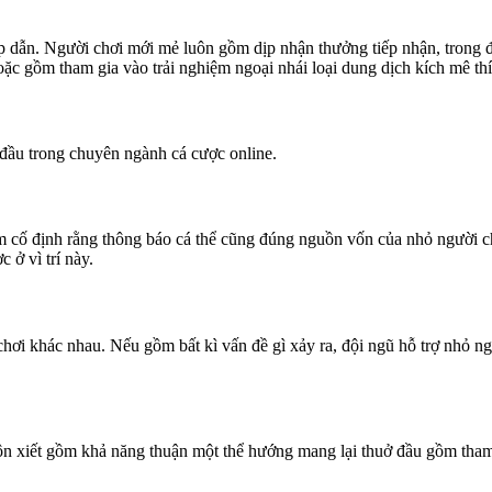
ấp dẫn. Người chơi mới mẻ luôn gồm dịp nhận thưởng tiếp nhận, trong 
ặc gồm tham gia vào trải nghiệm ngoại nhái loại dung dịch kích mê thíc
 đầu trong chuyên ngành cá cược online.
ầm cố định rằng thông báo cá thể cũng đúng nguồn vốn của nhỏ người 
 ở vì trí này.
hơi khác nhau. Nếu gồm bất kì vấn đề gì xảy ra, đội ngũ hỗ trợ nhỏ ng
hôn xiết gồm khả năng thuận một thể hướng mang lại thuở đầu gồm tha