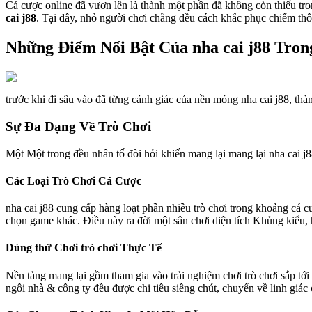
Cá cược online đã vươn lên là thành một phần đã không còn thiếu tr
cai j88
. Tại đây, nhỏ người chơi chẳng đều cách khắc phục chiếm th
Những Điểm Nổi Bật Của nha cai j88 Tro
trước khi đi sâu vào đã từng cảnh giác của nền móng nha cai j88, thà
Sự Đa Dạng Về Trò Chơi
Một Một trong đều nhân tố đòi hỏi khiến mang lại mang lại nha cai j
Các Loại Trò Chơi Cá Cược
nha cai j88 cung cấp hàng loạt phần nhiều trò chơi trong khoảng cá 
chọn game khác. Điều này ra đời một sân chơi diện tích Khủng kiểu, 
Dùng thử Chơi trò chơi Thực Tế
Nền tảng mang lại gồm tham gia vào trải nghiệm chơi trò chơi sắp tớ
ngôi nhà & công ty đều được chi tiêu siêng chút, chuyển về linh giác 