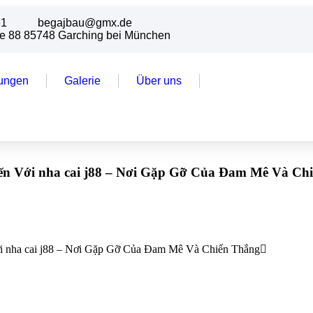
61
begajbau@gmx.de
e 88 85748 Garching bei München
tungen
Galerie
Über uns
n Với nha cai j88 – Nơi Gặp Gỡ Của Đam Mê Và Ch
i nha cai j88 – Nơi Gặp Gỡ Của Đam Mê Và Chiến Thắng