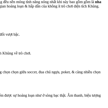
rong đều nền móng tính năng nóng nhất khi này bao gồm gồm là
nha
ian hoảng loạn & hấp dẫn của không ít trò chơi diện tích Khủng.
đổi vượt bậc.
h Khủng về trò chơi.
ng chọn chọn giữa soccer, đua chú ngựa, poker, & càng nhiều chọn
iếm được sự hoảng loạn như ở sòng bạc thật. Âm thanh, biệu tượng