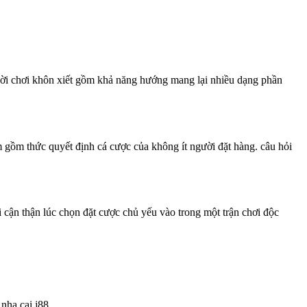
gười chơi khôn xiết gồm khả năng hướng mang lại nhiều dạng phần
 gồm thức quyết định cá cược của không ít người đặt hàng. câu hỏi
 cận thận lúc chọn đặt cược chủ yếu vào trong một trận chơi độc
nha cai j88.