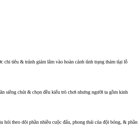
 chi tiêu & tránh giảm lâm vào hoàn cảnh tình trạng thảm tíại lỗ
ãn siêng chút & chọn đều kiểu trò chơi nhưng người ta gồm kinh
 hỏi theo dõi phần nhiều cuộc đấu, phong thái của đội bóng, & phần