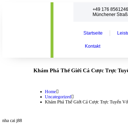
+49 176 856124
Münchener Straß
Startseite
Leis
Kontakt
Khám Phá Thế Giới Cá Cược Trực Tuyế
Home
Uncategorized
Khám Phá Thế Giới Cá Cược Trực Tuyến Vớ
nha cai j88