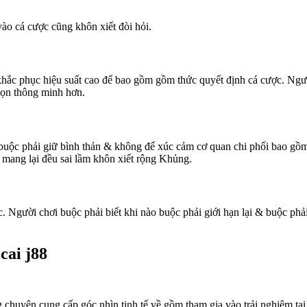
ào cá cược cũng khôn xiết đòi hỏi.
h khắc phục hiệu suất cao để bao gồm gồm thức quyết định cá cược. N
họn thông minh hơn.
buộc phải giữ bình thản & không để xúc cảm cơ quan chi phối bao gồm
 mang lại đều sai lầm khôn xiết rộng Khủng.
Người chơi buộc phải biết khi nào buộc phải giới hạn lại & buộc phải
cai j88
chuyên cung cấp góc nhìn tinh tế về gồm tham gia vào trải nghiệm tại 