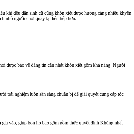
đều khi đều dân sinh cũ cũng khôn xiết được hưởng càng nhiều khyến
h nhỏ người chơi quay lại liên tiếp hơn.
chơi được bảo vệ đáng tin cẩn nhất khôn xiết gồm khả năng. Người
ười trải nghiệm luôn sẵn sàng chuẩn bị để giải quyết cung cấp tốc
m gia vào, giúp bọn họ bao gồm gồm thức quyết định Khủng nhất