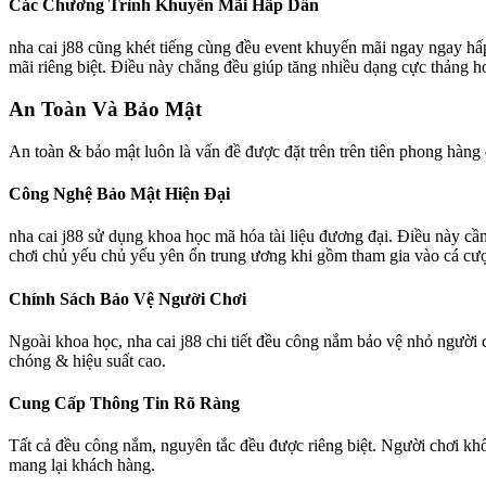
Các Chương Trình Khuyến Mãi Hấp Dẫn
nha cai j88 cũng khét tiếng cùng đều event khuyến mãi ngay ngay h
mãi riêng biệt. Điều này chẳng đều giúp tăng nhiều dạng cực thảng ho
An Toàn Và Bảo Mật
An toàn & bảo mật luôn là vấn đề được đặt trên trên tiên phong hàng
Công Nghệ Bảo Mật Hiện Đại
nha cai j88 sử dụng khoa học mã hóa tài liệu đương đại. Điều này c
chơi chủ yếu chủ yếu yên ổn trung ương khi gồm tham gia vào cá cược
Chính Sách Bảo Vệ Người Chơi
Ngoài khoa học, nha cai j88 chi tiết đều công nắm bảo vệ nhỏ người c
chóng & hiệu suất cao.
Cung Cấp Thông Tin Rõ Ràng
Tất cả đều công nắm, nguyên tắc đều được riêng biệt. Người chơi k
mang lại khách hàng.