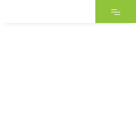
Khám Phá Thế Giới
Đầu Tư An Toàn –
https__tipclub.gol
d_ Nâng Tầm