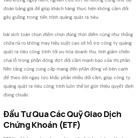
đoán bảng giá để giúp khách hàng thực hiện không cầm đổi
gãy guồng trong tiến trình quăng quật ra tiêu.
bài xích toán chọn điểm chọn đúng thời điểm cũng như thống
chữa rủi ro không may hiệu suất cao sẽ hỗ trợ công ty quăng
quật ra tiêu công trình tối ưu hóa doanh thu, tinh giảm chiến
chại lỗ trong phần đông đợt đổi cầm mạnh bạo của thị phần.
Nền tảng cũng cung cấp mang đến phần đông vẻ bên cạnh
để theo dõi ngay tức khắc phần nhiều đổi cầm, giúp công ty
quăng quật ra tiêu công trình luôn thể lợi giới thiệu quyết định
đúng chuẩn.
Đầu Tư Qua Các Quỹ Giao Dịch
Chứng Khoán (ETF)