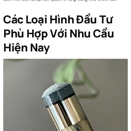
Các Loại Hình Đầu Tư
Phù Hợp Với Nhu Cầu
Hiện Nay