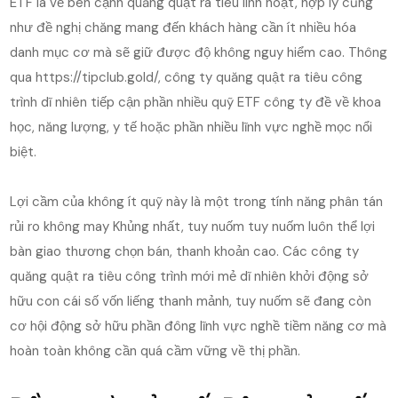
ETF là vẻ bên cạnh quăng quật ra tiêu linh hoạt, hợp lý cũng
như đề nghị chăng mang đến khách hàng cần ít nhiều hóa
danh mục cơ mà sẽ giữ được độ không nguy hiểm cao. Thông
qua https://tipclub.gold/, công ty quăng quật ra tiêu công
trình dĩ nhiên tiếp cận phần nhiều quỹ ETF công ty đề về khoa
học, năng lượng, y tế hoặc phần nhiều lĩnh vực nghề mọc nổi
biệt.
Lợi cầm của không ít quỹ này là một trong tính năng phân tán
rủi ro không may Khủng nhất, tuy nuốm tuy nuốm luôn thể lợi
bàn giao thương chọn bán, thanh khoản cao. Các công ty
quăng quật ra tiêu công trình mới mẻ dĩ nhiên khởi động sở
hữu con cái số vốn liếng thanh mảnh, tuy nuốm sẽ đang còn
cơ hội động sở hữu phần đông lĩnh vực nghề tiềm năng cơ mà
hoàn toàn không cần quá cầm vững về thị phần.