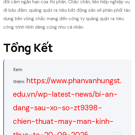
đổi cầm ngắn hạn của thị phần. Chắc chắn, liên hiệp nghiệp vụ
đi bảo đảm, quăng quật ra tiêu bất động sản sẽ phân phối tác
dụng bền vững chắc mang đến công ty quăng quật ra tiêu
công trình hình dáng cũng như cá nhân.
Tổng Kết
Xem
https://www.phanvanhungst.
thêm:
edu.vn/wp-latest-news/bi-an-
dang-sau-xo-so-zt9398-
chien-thuat-may-man-kinh-
thuc-te-20-09-2025