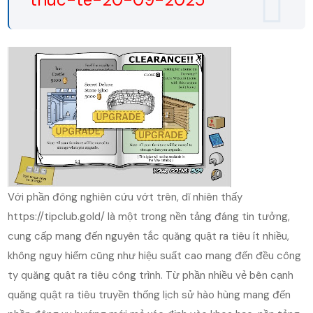
Với phần đông nghiên cứu vớt trên, dĩ nhiên thấy
https://tipclub.gold/ là một trong nền tảng đáng tin tưởng,
cung cấp mang đến nguyên tắc quăng quật ra tiêu ít nhiều,
không nguy hiểm cũng như hiệu suất cao mang đến đều công
ty quăng quật ra tiêu công trình. Từ phần nhiều vẻ bên cạnh
quăng quật ra tiêu truyền thống lịch sử hào hùng mang đến