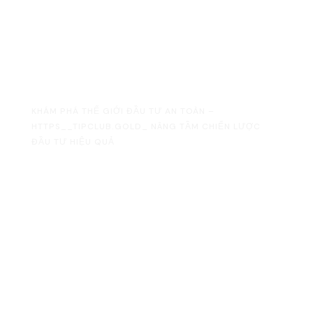
Chiến Lược Đầu Tư
Hiệu Quả
HOME
UNCATEGORIZED
KHÁM PHÁ THẾ GIỚI ĐẦU TƯ AN TOÀN –
HTTPS__TIPCLUB.GOLD_ NÂNG TẦM CHIẾN LƯỢC
ĐẦU TƯ HIỆU QUẢ