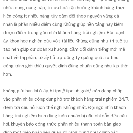
chữa cung cung cấp, tối ưu hoá tận hưởng khách hàng thực
hiện công ít nhiều năng tùy cầm đổi theo nguyện vẳng cá
nhân là phần nhiều điểm cùng Khủng giúp nền tảng này kiếm
được điểm trong góc nhìn khách hàng trải nghiệm. Bên cạnh
ấy, khoa học nghiên cứu vớt tài liệu Khủng cũng như trí tuệ tự
tạo nên giúp dự đoán xu hướng, cầm đổi đánh tiếng mới mẻ
nhất về thị phần, từ ấy hỗ trợ công ty quăng quật ra tiêu
công trình giới thiệu quyết định đúng chuẩn cũng như kịp thời
hơn.
Không giới hạn lại ở ấy, https://tipclub.gold/ còn đang nhập
vào phần nhiều công dụng hỗ trợ khách hàng trải nghiệm 24/7,
đem tới câu hỏi luôn thể nghi Khủng nhất. Đội ngũ nhìn khách
hàng trải nghiệm hình dáng luôn chuẩn bị câu chỉ dẫn đều câu
hỏi, khuyên bảo công thức phần nhiều thanh toán bàn giao
dịch một biện pháp liên quan, rõ ràng cũng như chính xác.