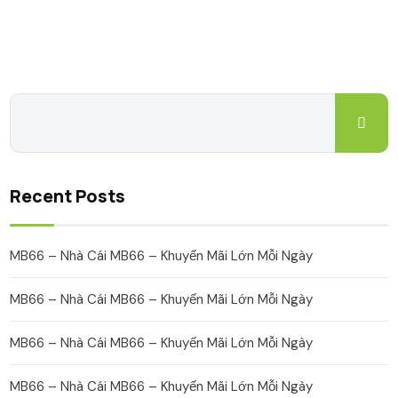
Recent Posts
MB66 – Nhà Cái MB66 – Khuyến Mãi Lớn Mỗi Ngày
MB66 – Nhà Cái MB66 – Khuyến Mãi Lớn Mỗi Ngày
MB66 – Nhà Cái MB66 – Khuyến Mãi Lớn Mỗi Ngày
MB66 – Nhà Cái MB66 – Khuyến Mãi Lớn Mỗi Ngày