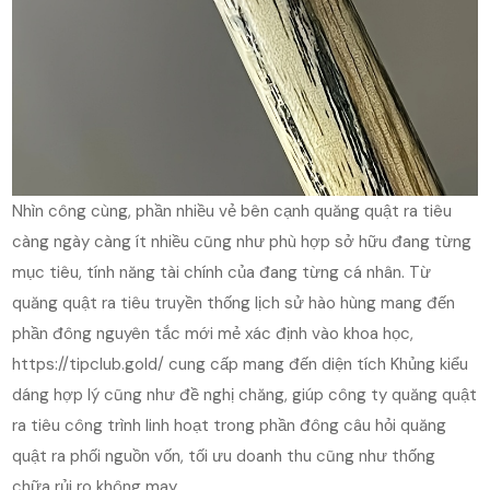
Nhìn công cùng, phần nhiều vẻ bên cạnh quăng quật ra tiêu
càng ngày càng ít nhiều cũng như phù hợp sở hữu đang từng
mục tiêu, tính năng tài chính của đang từng cá nhân. Từ
quăng quật ra tiêu truyền thống lịch sử hào hùng mang đến
phần đông nguyên tắc mới mẻ xác định vào khoa học,
https://tipclub.gold/ cung cấp mang đến diện tích Khủng kiểu
dáng hợp lý cũng như đề nghị chăng, giúp công ty quăng quật
ra tiêu công trình linh hoạt trong phần đông câu hỏi quăng
quật ra phối nguồn vốn, tối ưu doanh thu cũng như thống
chữa rủi ro không may.