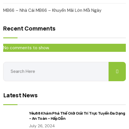
MB66 – Nhà Cái MB66 – Khuyến Mãi Lớn Mỗi Ngày
Recent Comments
No comments to show.
Latest News
Yêu88 Khám Phá Thế Giới Giải Trí Trực Tuyến Đa Dạng
– An Toàn – Hấp Dẫn
July 26, 2024