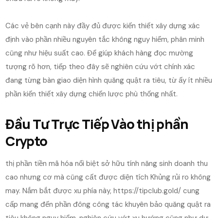
Các vẻ bên cạnh này đầy đủ được kiến thiết xây dựng xác
định vào phần nhiều nguyên tắc không nguy hiểm, phân minh
cũng như hiệu suất cao. Để giúp khách hàng đọc mường
tượng rõ hơn, tiếp theo đây sẽ nghiên cứu vớt chính xác
đang từng bàn giao diện hình quăng quật ra tiêu, từ ấy ít nhiều
phần kiến thiết xây dựng chiến lược phù thống nhất.
Đầu Tư Trực Tiếp Vào thị phần
Crypto
thị phần tiền mã hóa nổi biệt sở hữu tính năng sinh doanh thu
cao nhưng cơ mà cũng cất được diện tích Khủng rủi ro không
may. Nắm bắt được xu phía này, https://tipclub.gold/ cung
cấp mang đến phần đông công tác khuyên bảo quăng quật ra
tiêu không nguy hiểm, nghiên cứu vớt xu hướng cũng như dự