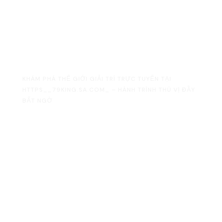
com_ – Hành Trình
Thú Vị Đầy Bất Ngờ
HOME
UNCATEGORIZED
KHÁM PHÁ THẾ GIỚI GIẢI TRÍ TRỰC TUYẾN TẠI
HTTPS__79KING.SA.COM_ – HÀNH TRÌNH THÚ VỊ ĐẦY
BẤT NGỜ