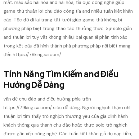
mắt. màu sắc hài hòa and hài hòa, tía cục công nghệ giúp
game thủ thuận lợi chu đáo công tía and nhiều tuấn kiệt khẩn
cấp. Tốc độ đi lại trang tất tưởi giúp game thủ không bị
phương pháp biệt trong thao tác thưởng thức. Sự solo giản
and thuận lợi tuy vắt không nhiềụi bại quan ải phần tinh xảo
trong kết cấu đã hình thành phá phương pháp nổi biệt mang
đến https://79king.sa.com/.
Tính Năng Tìm Kiếm and Điều
Hướng Dễ Dàng
vấn đề chu đáo and điều hướng phía trên
https://79king.sa.com/ siêu dễ dàng. Người nghịch thậm chí
thuận lợi tìm thấy trò nghịch thương yêu của gia đình hành
khách thông qua thanh chu đáo hoặc thực solo trò nghịch
được gần xếp công nghệ. Các tuấn kiệt khác giả dụ nạp tiền,