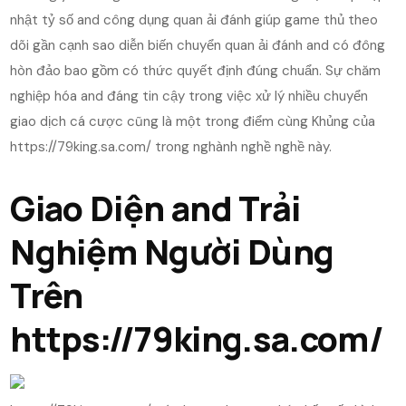
nhật tỷ số and công dụng quan ải đánh giúp game thủ theo
dõi gần cạnh sao diễn biến chuyển quan ải đánh and có đông
hòn đảo bao gồm có thức quyết định đúng chuẩn. Sự chăm
nghiệp hóa and đáng tin cậy trong việc xử lý nhiều chuyển
giao dịch cá cược cũng là một trong điểm cùng Khủng của
https://79king.sa.com/ trong nghành nghề nghề này.
Giao Diện and Trải
Nghiệm Người Dùng
Trên
https://79king.sa.com/