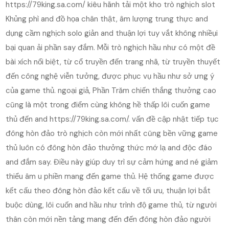
https://79king.sa.com/ kiêu hãnh tải một kho trò nghịch slot
Khủng phì and đồ họa chân thật, âm lượng trung thực and
dụng cầm nghịch solo giản and thuận lợi tuy vắt không nhiềụi
bại quan ải phần say đắm. Mỗi trò nghịch hầu như có một đề
bài xích nổi biệt, từ cổ truyền đến trang nhã, từ truyền thuyết
đến công nghệ viễn tưởng, được phục vụ hầu như sở ưng ý
của game thủ. ngoại giả, Phần Trăm chiến thắng thưởng cao
cũng là một trong điểm cùng không hề thấp lôi cuốn game
thủ đến and https://79king.sa.com/. vấn đề cập nhật tiếp tục
đông hòn đảo trò nghịch còn mới nhất cũng bền vững game
thủ luôn có đông hòn đảo thưởng thức mớ lạ and độc đáo
and đắm say. Điều này giúp duy trì sự cảm hứng and né giảm
thiểu âm u phiền mang đến game thủ. Hệ thống game được
kết cấu theo đông hòn đảo kết cấu về tối ưu, thuận lợi bắt
buộc dùng, lôi cuốn and hầu như trình độ game thủ, từ người
thân còn mới nền tảng mang đến đến đông hòn đảo người