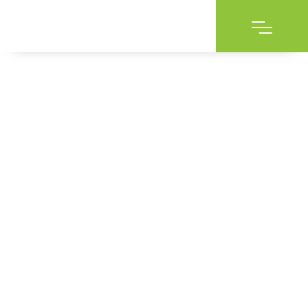
Khám phá Thế Giới
Giải Trí Trực Tuyến
tại
https__79king.sa.