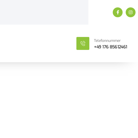
Telefonnummer
+49 176 85612461
rực tuyến với
dẫn & Đánh