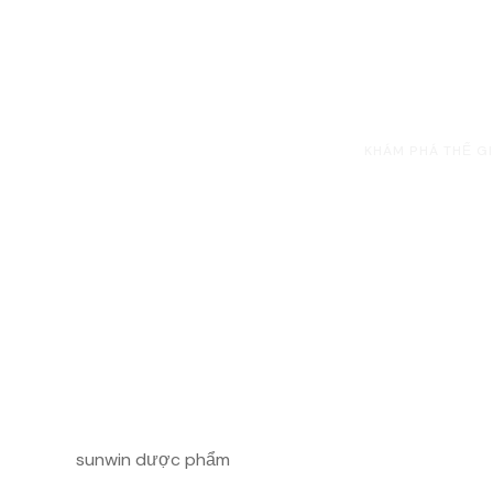
giá Chi tiết
HOME
UNCATEGORIZED
KHÁM PHÁ THẾ GI
sunwin dược phẩm