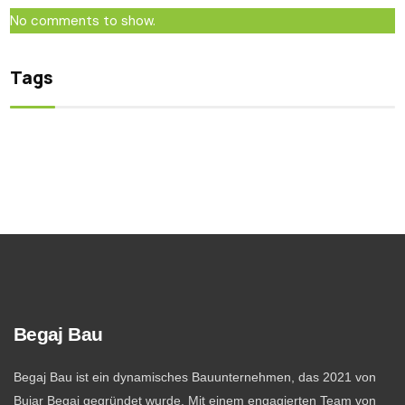
No comments to show.
Tags
Begaj Bau
Begaj Bau ist ein dynamisches Bauunternehmen, das 2021 von
Bujar Begaj gegründet wurde. Mit einem engagierten Team von