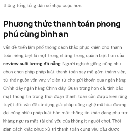
thông tổng tổng dân số nhập cuộc hơn.
Phương thức thanh toán phong
phú cùng bình an
vấn đề triển lẵm phổ thông cách khắc phục khiến cho thanh
toán riêng biệt là một trong những trong quánh biệt hơn của
review suối lương đà nẵng
. Người nghịch giống cũng như
chọn chọn pháp pháp luật thanh toán say mê gồm thành viên,
từ thẻ nguồn vốn vay, ví điện tử cho gửi khoản qua ngân hàng
Chính đậy ngân hàng Chính đậy. Quan trọng hơn cả, tính bảo
mật thông tin trong thời đoạn thanh toán cần được kiên ráng
tuyệt đối. vấn đề sử dụng giải pháp công nghệ mã hóa đương
đại cùng nhiều pháp luật bảo mật thông tin khác đang phụ trợ
kháng ngự ra mắt tài chủ yếu của không ít người chơi. Thời
gian cách khắc phục xử trí thanh toán cũng yêu cầu được