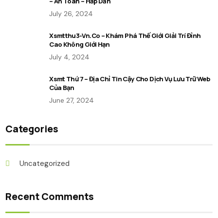
– An Toàn – Hấp Dẫn
July 26, 2024
Xsmtthu3-Vn.co – Khám Phá Thế Giới Giải Trí Đỉnh
Cao Không Giới Hạn
July 4, 2024
Xsmt Thứ 7 – Địa Chỉ Tin Cậy Cho Dịch Vụ Lưu Trữ Web
Của Bạn
June 27, 2024
Categories
Uncategorized
Recent Comments