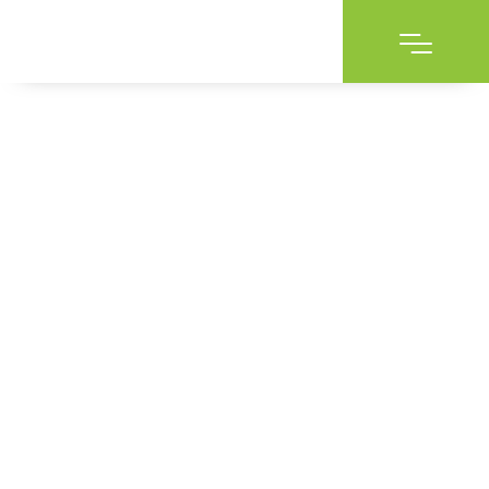
Khám phá Thế giới
Giải trí Trực tuyến
tại review suối
lương đà nẵng –