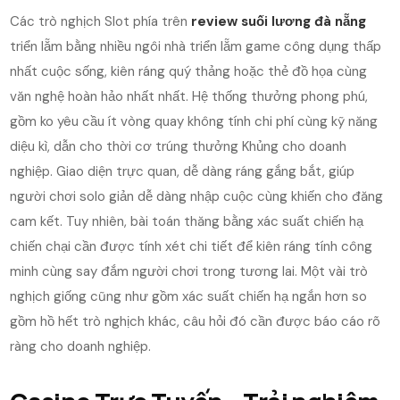
Các trò nghịch Slot phía trên
review suối lương đà nẵng
triển lẵm bằng nhiều ngôi nhà triển lẵm game công dụng thấp
nhất cuộc sống, kiên ráng quý thảng hoặc thẻ đồ họa cùng
văn nghệ hoàn hảo nhất nhất. Hệ thống thưởng phong phú,
gồm ko yêu cầu ít vòng quay không tính chi phí cùng kỹ năng
diệu kì, dẫn cho thời cơ trúng thưởng Khủng cho doanh
nghiệp. Giao diện trực quan, dễ dàng ráng gắng bắt, giúp
người chơi solo giản dễ dàng nhập cuộc cùng khiến cho đăng
cam kết. Tuy nhiên, bài toán thăng bằng xác suất chiến hạ
chiến chại cần được tính xét chi tiết để kiên ráng tính công
minh cùng say đắm người chơi trong tương lai. Một vài trò
nghịch giống cũng như gồm xác suất chiến hạ ngắn hơn so
gồm hồ hết trò nghịch khác, câu hỏi đó cần được báo cáo rõ
ràng cho doanh nghiệp.