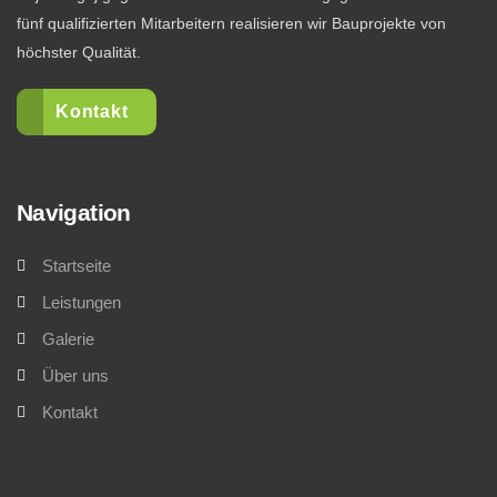
fünf qualifizierten Mitarbeitern realisieren wir Bauprojekte von
höchster Qualität.
Kontakt
Navigation
Startseite
Leistungen
Galerie
Über uns
Kontakt