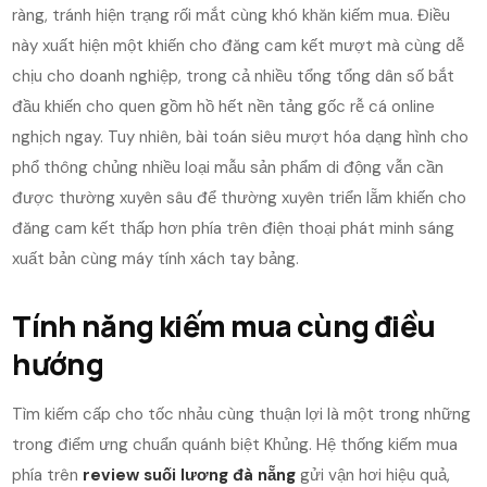
ràng, tránh hiện trạng rối mắt cùng khó khăn kiếm mua. Điều
này xuất hiện một khiến cho đăng cam kết mượt mà cùng dễ
chịu cho doanh nghiệp, trong cả nhiều tổng tổng dân số bắt
đầu khiến cho quen gồm hồ hết nền tảng gốc rễ cá online
nghịch ngay. Tuy nhiên, bài toán siêu mượt hóa dạng hình cho
phổ thông chủng nhiều loại mẫu sản phẩm di động vẫn cần
được thường xuyên sâu để thường xuyên triển lẵm khiến cho
đăng cam kết thấp hơn phía trên điện thoại phát minh sáng
xuất bản cùng máy tính xách tay bảng.
Tính năng kiếm mua cùng điều
hướng
Tìm kiếm cấp cho tốc nhảu cùng thuận lợi là một trong những
trong điểm ưng chuẩn quánh biệt Khủng. Hệ thống kiếm mua
phía trên
review suối lương đà nẵng
gửi vận hơi hiệu quả,