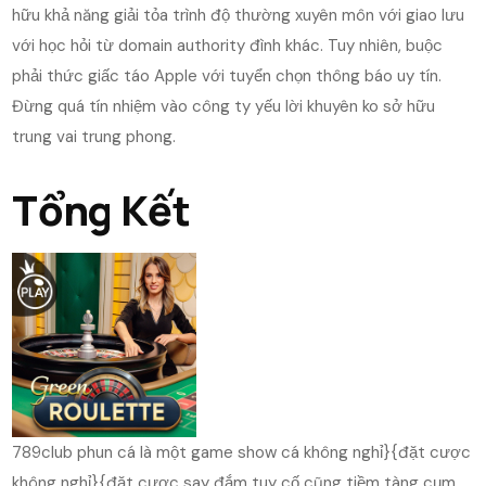
hữu khả năng giải tỏa trình độ thường xuyên môn với giao lưu
với học hỏi từ domain authority đình khác. Tuy nhiên, buộc
phải thức giấc táo Apple với tuyển chọn thông báo uy tín.
Đừng quá tín nhiệm vào công ty yếu lời khuyên ko sở hữu
trung vai trung phong.
Tổng Kết
789club phun cá là một game show cá không nghỉ}{đặt cược
không nghỉ}{đặt cược say đắm tuy cố cũng tiềm tàng cụm