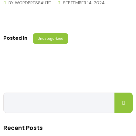
BY
WORDPRESSAUTO
SEPTEMBER 14, 2024
Posted in
Uncategorized
Recent Posts