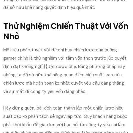
đã sở hữu khả năng quyết định hiệu quả nhất.
Thử Nghiệm Chiến Thuật Với Vốn
Nhỏ
Một liệu pháp tuyệt vời để chỉ huy chiến lược của buồng
gamer chính là thử nghiệm với tầm vốn thon trước lúc quyết
định đặt không nghỉ}{đặt cược phệ. Bằng phương pháp này,
chúng ta đã sở hữu khả năng quan điểm hiệu suất cao của
chiến lược mà hoàn toàn ko nhất quyết yêu cầu căng thẳng
về sự mất đi công ty yếu vốn đáng nhắc.
Hãy đừng quên, bài xích toán thành lập một chiến lược hiệu
suất cao ko phân tách sẻ ngay lập tức. Quý khách hàng buộc
phải thời khắc để giao lưu với học hỏi từ công ty yếu sai lầm
với điều chỉnh mang đến ưa thích hợp. Một trong công ty yếu