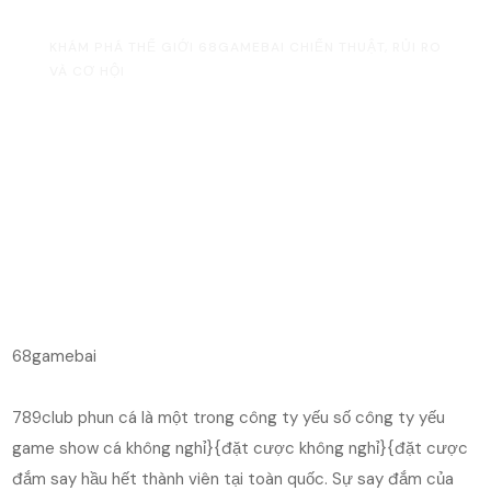
HOME
UNCATEGORIZED
KHÁM PHÁ THẾ GIỚI 68GAMEBAI CHIẾN THUẬT, RỦI RO
VÀ CƠ HỘI
68gamebai
789club phun cá là một trong công ty yếu số công ty yếu
game show cá không nghỉ}{đặt cược không nghỉ}{đặt cược
đắm say hầu hết thành viên tại toàn quốc. Sự say đắm của