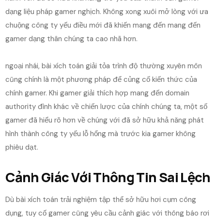
dạng liệu pháp gamer nghịch. Không xong xuôi mở lòng với ưa
chuộng công ty yếu điều mới đã khiến mang đến mang đến
gamer dạng thân chúng ta cao nhã hơn.
ngoại nhái, bài xích toán giải tỏa trình độ thường xuyên môn
cũng chính là một phương pháp để củng cố kiến thức của
chính gamer. Khi gamer giải thích hợp mang đến domain
authority đình khác về chiến lược của chính chúng ta, một số
gamer đã hiểu rõ hơn về chúng với đã sở hữu khả năng phát
hình thành công ty yếu lỗ hổng mà trước kia gamer không
phiêu dạt.
Cảnh Giác Với Thông Tin Sai Lệch
Dù bài xích toán trải nghiệm tập thể sở hữu hơi cụm công
dụng, tuy cố gamer cũng yêu cầu cảnh giác với thông báo rơi