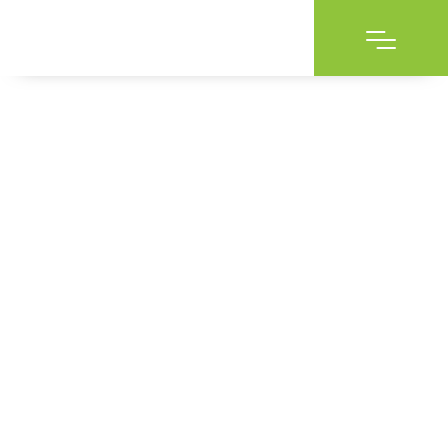
Khám Phá Thế Giới
68gamebai Chiến
Thuật, Rủi Ro Và Cơ
Hội