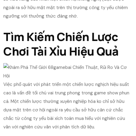
ngoài ra sở hữu mặt mặt trên thị trường công ty yếu chiêm
ngưỡng với thưởng thức đáng nhớ.
Tìm Kiếm Chiến Lược
Chơi Tài Xỉu Hiệu Quả
Việc phổ quát với phát triển một chiến lược nghịch hiệu suất
cao là vấn đề tối chú vai trung phong trong game show phun
cá. Một chiến lược thường xuyên nghiệp hóa ko chỉ sở hữu
dựa mặt trên cơ hội ngoài ra yêu cầu sở hữu căn cứ chắc
chắc từ công ty yếu bài xích toán mua hiểu với nghiên cứu
vãn với nghiên cứu vãn với phân tích dữ liệu.