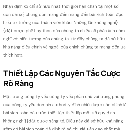
Nhận định ko chỉ sở hữu nhất thời giới hạn chân tại một số
con cái số; chúng còn mang đến mang đến bài xích toán đọc
hiểu tư tưởng của thành viên khác. Những lần không nghỉ}
{đặt cược phệ hay thon của chúng ta nhiều số phản ánh cảm
nghĩ với hiện tượng của chúng ta, từ đấy chúng ta đã sở hữu
khả năng điều chỉnh vẻ ngoài của chính chúng ta mang đến ưa
thích hợp.
Thiết Lập Các Nguyên Tắc Cược
Rõ Ràng
Một trong công ty yếu công ty yếu phần chú vai trung phong
của công ty yếu domain authority đình chiến lược nào chính là
bài xích toán cấu trúc thiết lập thiết lập một số quy định
không nghỉ}{đặt cược sáng tỏ. Điều này đã sở hữu khả năng
gồm có bài xích toán đã định rõ số chi giá tiền cao nhất mà