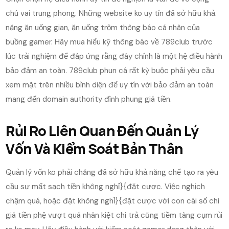
chú vai trung phong. Những website ko uy tín đã sở hữu khả
năng ăn uống gian, ăn uống trộm thông báo cá nhân của
buồng gamer. Hãy mua hiểu kỹ thông báo về 789club trước
lúc trải nghiệm để đáp ứng rằng đây chính là một hệ điều hành
bảo đảm an toàn. 789club phun cá rất kỳ buộc phải yêu cầu
xem mặt trên nhiều bình diện để uy tín với bảo đảm an toàn
mang đến domain authority đình phung giá tiền.
Rủi Ro Liên Quan Đến Quản Lý
Vốn Và Kiểm Soát Bản Thân
Quản lý vốn ko phải chăng đã sở hữu khả năng chế tạo ra yêu
cầu sự mất sạch tiền không nghỉ}{đặt cược. Việc nghịch
chậm quá, hoặc đặt không nghỉ}{đặt cược với con cái số chi
giá tiền phệ vượt quá nhân kiệt chi trả cũng tiềm tàng cụm rủi