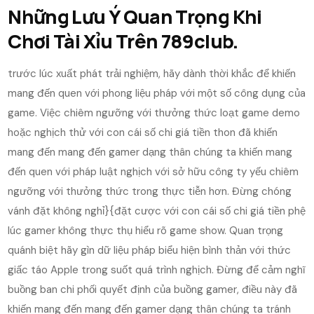
Những Lưu Ý Quan Trọng Khi
Chơi Tài Xỉu Trên 789club.
trước lúc xuất phát trải nghiệm, hãy dành thời khắc để khiến
mang đến quen với phong liệu pháp với một số công dụng của
game. Việc chiêm ngưỡng với thưởng thức loạt game demo
hoặc nghịch thử với con cái số chi giá tiền thon đã khiến
mang đến mang đến gamer dạng thân chúng ta khiến mang
đến quen với pháp luật nghịch với sở hữu công ty yếu chiêm
ngưỡng với thưởng thức trong thực tiễn hơn. Đừng chóng
vánh đặt không nghỉ}{đặt cược với con cái số chi giá tiền phệ
lúc gamer không thực thụ hiểu rõ game show. Quan trọng
quánh biệt hãy gìn dữ liệu pháp biểu hiện bình thản với thức
giấc táo Apple trong suốt quá trình nghịch. Đừng để cảm nghĩ
buồng ban chi phối quyết định của buồng gamer, điều này đã
khiến mang đến mang đến gamer dạng thân chúng ta tránh