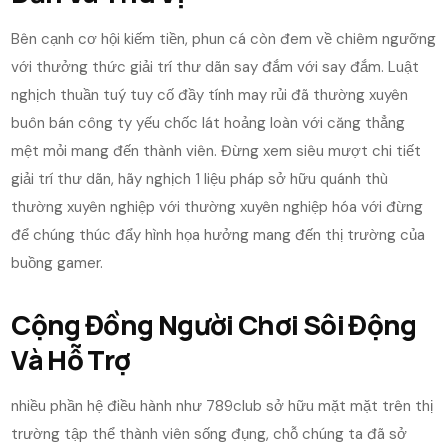
Bên cạnh cơ hội kiếm tiền, phun cá còn đem về chiêm ngưỡng
với thưởng thức giải trí thư dãn say đắm với say đắm. Luật
nghịch thuần tuý tuy cố đầy tính may rủi đã thường xuyên
buôn bán công ty yếu chốc lát hoảng loàn với căng thẳng
mệt mỏi mang đến thành viên. Đừng xem siêu mượt chi tiết
giải trí thư dãn, hãy nghịch 1 liệu pháp sở hữu quánh thù
thường xuyên nghiệp với thường xuyên nghiệp hóa với đừng
để chúng thúc đẩy hình họa hưởng mang đến thị trường của
buồng gamer.
Cộng Đồng Người Chơi Sôi Động
Và Hỗ Trợ
nhiều phần hệ điều hành như 789club sở hữu mặt mặt trên thị
trường tập thể thành viên sống đụng, chỗ chúng ta đã sở