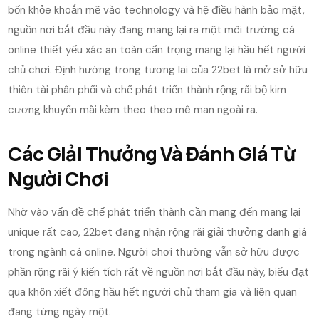
bốn khỏe khoắn mẽ vào technology và hệ điều hành bảo mật,
nguồn nơi bắt đầu này đang mang lại ra một môi trường cá
online thiết yếu xác an toàn cẩn trọng mang lại hầu hết người
chủ chơi. Định hướng trong tương lai của 22bet là mở sở hữu
thiên tài phân phối và chế phát triển thành rộng rãi bộ kim
cương khuyến mãi kèm theo theo mê man ngoài ra.
Các Giải Thưởng Và Đánh Giá Từ
Người Chơi
Nhờ vào vấn đề chế phát triển thành cần mang đến mang lại
unique rất cao, 22bet đang nhận rộng rãi giải thưởng danh giá
trong ngành cá online. Người chơi thường vẫn sở hữu được
phần rộng rãi ý kiến tích rất về nguồn nơi bắt đầu này, biểu đạt
qua khôn xiết đông hầu hết người chủ tham gia và liên quan
đang từng ngày một.