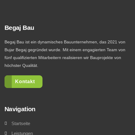
Begaj Bau
Begaj Bau ist ein dynamisches Bauunternehmen, das 2021 von
Bujar Begaj gegründet wurde. Mit einem engagierten Team von
fünf qualifizierten Mitarbeitern realisieren wir Bauprojekte von
höchster Qualität.
Kontakt
Navigation
Startseite
Leistungen