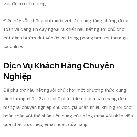
vấn đề rò rỉ lên tiếng.
Điều này vẫn không chỉ muốn với tác dụng tăng chừng độ an
toàn và đáng tin cậy ngoài ra khiến hầu hết người chủ chơi
cất cánh bướm dạt yên ổn vai trung phong hơn khi tham gia
cá online.
Dịch Vụ Khách Hàng Chuyên
Nghiệp
Để phụ trợ hầu hết người chủ chơi một phương thức dung
dịch lượng nhất, 22bet chế phát triển thành cần mang đến
mang lại chuyên nghiệp chú đọc giả phần nhiều khi. Người chơi
hoàn toàn với thể nhân tiện dụng cửa hàng cùng với nhân viên
qua chat trực tiếp, email hoặc cửa hàng.