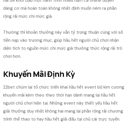
hai để khởi đầu một hành trình nhiều năm cá online duyên
dáng cơ mà hoàn toàn không nhất định muốn ném ra phần
rộng rãi mức chi mức giá.
Thường thì khoản thưởng này vẫn tỷ trọng thuận cùng với số
tiền nạp vào trương mục, giúp hầu hết người chủ chơi nhận
diện tích to nguồn mức chi mức giá thưởng thức rộng rãi trò
chơi hơn.
Khuyến Mãi Định Kỳ
22bet chũm lại tổ chức triển khai hầu hết event bộ kim cương
khuyến mãi kèm theo theo thời hạn dành mang lại hầu hết
người chủ chơi hiện tại. Những event này thiết yếu hầu hết
giải thưởng duy nhất không hai mang lại phần rộng rãi chương
trình thể thao to hay hầu hết giải đấu tại chủ cái trực tuyến.