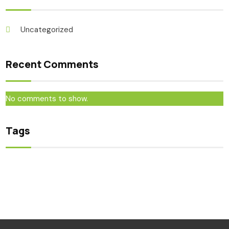
Uncategorized
Recent Comments
No comments to show.
Tags