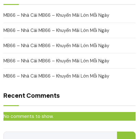
MB66 – Nhà Cái MB66 – Khuyến Mãi Lớn Mỗi Ngày
MB66 – Nhà Cái MB66 – Khuyến Mãi Lớn Mỗi Ngày
MB66 – Nhà Cái MB66 – Khuyến Mãi Lớn Mỗi Ngày
MB66 – Nhà Cái MB66 – Khuyến Mãi Lớn Mỗi Ngày
MB66 – Nhà Cái MB66 – Khuyến Mãi Lớn Mỗi Ngày
Recent Comments
No comments to show.