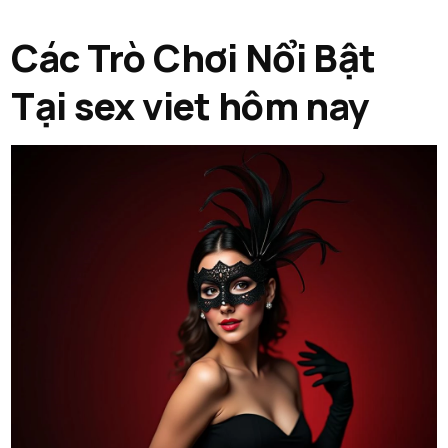
Các Trò Chơi Nổi Bật
Tại sex viet hôm nay