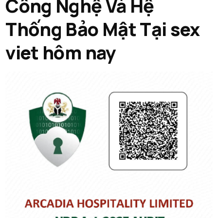
Công Nghệ Và Hệ
Thống Bảo Mật Tại sex
viet hôm nay