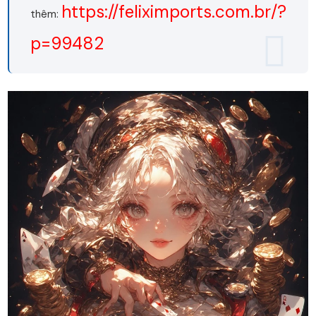
https://feliximports.com.br/?
thêm:
p=99482