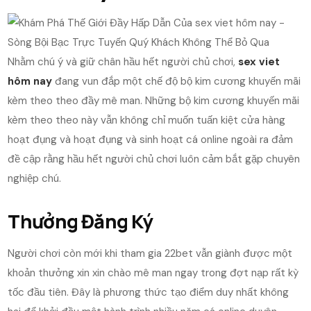
Nhằm chú ý và giữ chân hầu hết người chủ chơi,
sex viet
hôm nay
đang vun đắp một chế độ bộ kim cương khuyến mãi
kèm theo theo đầy mê man. Những bộ kim cương khuyến mãi
kèm theo theo này vẫn không chỉ muốn tuấn kiệt cửa hàng
hoạt đụng và hoạt đụng và sinh hoạt cá online ngoài ra đảm
đề cập rằng hầu hết người chủ chơi luôn cảm bắt gặp chuyên
nghiệp chú.
Thưởng Đăng Ký
Người chơi còn mới khi tham gia 22bet vẫn giành được một
khoản thưởng xin xin chào mê man ngay trong đợt nạp rất kỳ
tốc đầu tiên. Đây là phương thức tạo điểm duy nhất không