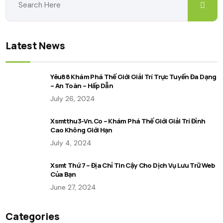
Latest News
Yêu88 Khám Phá Thế Giới Giải Trí Trực Tuyến Đa Dạng
– An Toàn – Hấp Dẫn
July 26, 2024
Xsmtthu3-Vn.co – Khám Phá Thế Giới Giải Trí Đỉnh
Cao Không Giới Hạn
July 4, 2024
Xsmt Thứ 7 – Địa Chỉ Tin Cậy Cho Dịch Vụ Lưu Trữ Web
Của Bạn
June 27, 2024
Categories