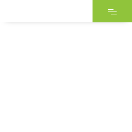
Khám Phá Thế Giới
Đầy Hấp Dẫn Của
sex viet hôm nay –
Sòng Bạc Trực