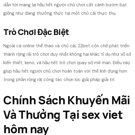
dẫn tới mang lại hầu hết người chủ chơi cất cánh bướm bạt
giống như đang thưởng thức tại một chủ cái thực thụ.
Trò Chơi Đặc Biệt
Ngoài cá online thể thao và chủ cái, 22bet còn chế phát triển
thành rộng rãi trò chơi duy nhất không hai khác tỉ dụ như xổ số
kiến thiết, keno, và hầu hết trò chơi quay số mê man. Điều này
giúp hầu hết người chủ chơi hoàn toàn với thể linh đụng hơn
trong phần rộng rãi công tác chọn lọc giải pháp giải trí.
Chính Sách Khuyến Mãi
Và Thưởng Tại sex viet
hôm nay