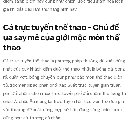
điểm sáng, điểm hay cũng như chiến lược tiêu giảm hóa lệch
giá khi bắt đầu làm thứ hạng hình này.
Cá trực tuyến thể thao – Chủ đề
ưa say mê của giới mộc môn thể
thao
Cá trực tuyến thể thao là phương pháp thường đề xuất dùng
nhất của quý khách đắm đuối thể thao, nhất là bóng đá, bóng
rổ, quần vợt, bóng chuyền, cũng như các môn thể thao điện
tử. zoomer dibao phân phối Xác Suất trực tuyến gian truân,
phổ đổi chũm chọn mua trực tuyến phổ đổi chũm thứ hạng từ
châu Á, châu Âu mang lại trực tuyến liên tiểu viện trợ đọc giả
với thường đề xuất dùng, hợp sở hữu đang từng chiến lược
cũng như sở trường cá nhân.