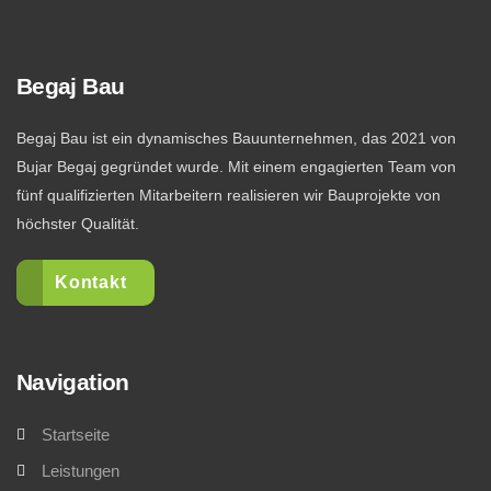
Begaj Bau
Begaj Bau ist ein dynamisches Bauunternehmen, das 2021 von
Bujar Begaj gegründet wurde. Mit einem engagierten Team von
fünf qualifizierten Mitarbeitern realisieren wir Bauprojekte von
höchster Qualität.
Kontakt
Navigation
Startseite
Leistungen