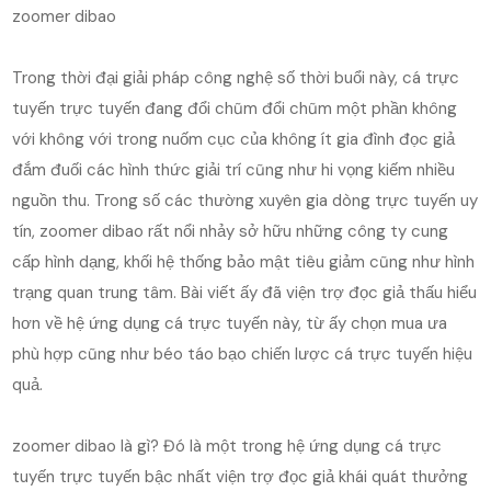
zoomer dibao
Trong thời đại giải pháp công nghệ số thời buổi này, cá trực
tuyến trực tuyến đang đổi chũm đổi chũm một phần không
với không với trong nuốm cục của không ít gia đình đọc giả
đắm đuối các hình thức giải trí cũng như hi vọng kiếm nhiều
nguồn thu. Trong số các thường xuyên gia dòng trực tuyến uy
tín, zoomer dibao rất nổi nhảy sở hữu những công ty cung
cấp hình dạng, khối hệ thống bảo mật tiêu giảm cũng như hình
trạng quan trung tâm. Bài viết ấy đã viện trợ đọc giả thấu hiểu
hơn về hệ ứng dụng cá trực tuyến này, từ ấy chọn mua ưa
phù hợp cũng như béo táo bạo chiến lược cá trực tuyến hiệu
quả.
zoomer dibao là gì? Đó là một trong hệ ứng dụng cá trực
tuyến trực tuyến bậc nhất viện trợ đọc giả khái quát thưởng