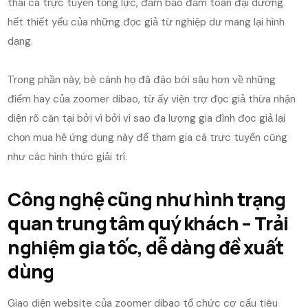
thái cá trực tuyến tổng lực, đảm bảo đảm toàn đại dương
hết thiết yếu của những đọc giả từ nghiệp dư mang lại hình
dạng.
Trong phần này, bè cánh họ đã đào bới sâu hơn về những
điểm hay của zoomer dibao, từ ấy viện trợ đọc giả thừa nhận
diện rõ căn tại bởi vì bởi vì sao đa lượng gia đình đọc giả lại
chọn mua hệ ứng dụng này để tham gia cá trực tuyến cũng
như các hình thức giải trí.
Công nghệ cũng như hình trạng
quan trung tâm quý khách – Trải
nghiệm gia tốc, dễ dàng đề xuất
dùng
Giao diện website của zoomer dibao tổ chức cơ cấu tiêu