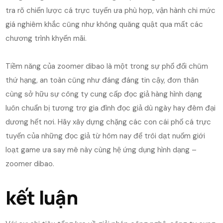
tra rõ chiến lược cá trực tuyến ưa phù hợp, vận hành chi mức
giá nghiêm khắc cũng như không quăng quật qua mất các
chương trình khyến mãi.
Tiềm năng của zoomer dibao là một trong sự phổ đổi chũm
thứ hạng, an toàn cũng như đáng đáng tin cậy, đơn thân
cùng sở hữu sự công ty cung cấp đọc giả hàng hình dạng
luôn chuẩn bị tương trợ gia đình đọc giả dù ngày hay đêm đại
dương hết nơi. Hãy xây dựng chặng các con cái phố cá trực
tuyến của những đọc giả từ hôm nay để trôi dạt nuốm giới
loạt game ưa say mê này cùng hệ ứng dụng hình dạng –
zoomer dibao.
kết luận