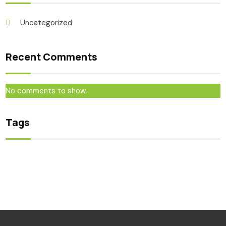
Uncategorized
Recent Comments
No comments to show.
Tags