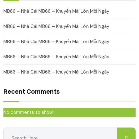
MB66 – Nhà Cái MB66 – Khuyến Mãi Lớn Mỗi Ngày
MB66 – Nhà Cái MB66 – Khuyến Mãi Lớn Mỗi Ngày
MB66 – Nhà Cái MB66 – Khuyến Mãi Lớn Mỗi Ngày
MB66 – Nhà Cái MB66 – Khuyến Mãi Lớn Mỗi Ngày
MB66 – Nhà Cái MB66 – Khuyến Mãi Lớn Mỗi Ngày
Recent Comments
No comments to show.