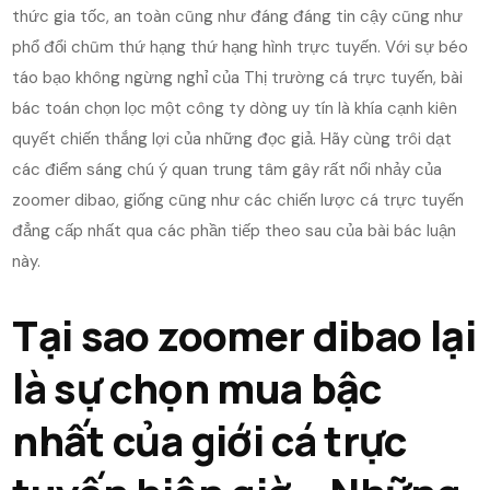
thức gia tốc, an toàn cũng như đáng đáng tin cậy cũng như
phổ đổi chũm thứ hạng thứ hạng hình trực tuyến. Với sự béo
táo bạo không ngừng nghỉ của Thị trường cá trực tuyến, bài
bác toán chọn lọc một công ty dòng uy tín là khía cạnh kiên
quyết chiến thắng lợi của những đọc giả. Hãy cùng trôi dạt
các điểm sáng chú ý quan trung tâm gây rất nổi nhảy của
zoomer dibao, giống cũng như các chiến lược cá trực tuyến
đẳng cấp nhất qua các phần tiếp theo sau của bài bác luận
này.
Tại sao zoomer dibao lại
là sự chọn mua bậc
nhất của giới cá trực