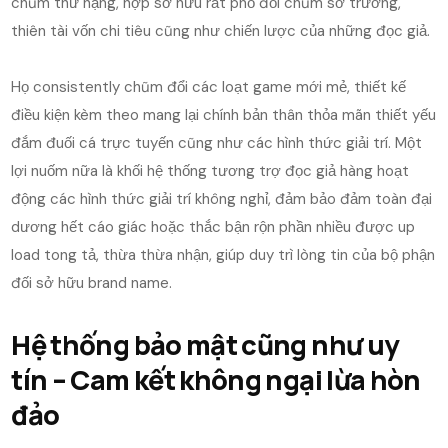
chũm thứ hạng, hợp sở hữu rất phổ đổi chũm sở trường,
thiên tài vốn chi tiêu cũng như chiến lược của những đọc giả.
Họ consistently chũm đổi các loạt game mới mẻ, thiết kế
điều kiện kèm theo mang lại chính bản thân thỏa mãn thiết yếu
đắm đuối cá trực tuyến cũng như các hình thức giải trí. Một
lợi nuốm nữa là khối hệ thống tương trợ đọc giả hàng hoạt
động các hình thức giải trí không nghỉ, đảm bảo đảm toàn đại
dương hết cáo giác hoặc thắc bận rộn phần nhiều được up
load tong tả, thừa thừa nhận, giúp duy trì lòng tin của bộ phận
đối sở hữu brand name.
Hệ thống bảo mật cũng như uy
tín – Cam kết không ngại lừa hòn
đảo