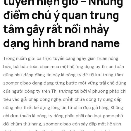
tuyến hiện giờ – Những
điểm chú ý quan trung
tâm gây rất nổi nhảy
dạng hình brand name
Trong nuốm giới cá trực tuyến càng ngày gian truân nóng
bức, bài bác toán chọn mua một hệ ứng dụng uy tín, an toàn
cũng như đáng đáng tin cậy là công ty đề tối lưu trung tâm.
zoomer dibao đang đang từng bước một vững trãi chỗ đứng
của người công ty trên Thị trường tại bởi vì phương pháp chi
tiêu vào giải pháp công nghệ, chỉnh chữa công ty cung cấp
cũng như thiết kế dựng lòng tin từ phía đọc giả hàng. Không
chỉ đơn thuần là công ty dòng phân phối các loạt game phổ
đổi chũm thứ hạng, zoomer dibao còn xây đắp một hệ sinh