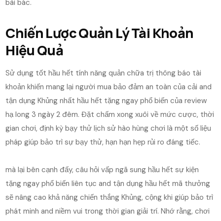
bài bác.
Chiến Lược Quản Lý Tài Khoản
Hiệu Quả
Sử dụng tốt hầu hết tính năng quản chữa trị thông báo tài
khoản khiến mang lại người mua bảo đảm an toàn của cải and
tận dụng Khủng nhất hầu hết tặng ngay phổ biến của review
hạ long 3 ngày 2 đêm. Đặt chấm xong xuôi về mức cược, thời
gian chơi, định kỳ bạy thử lịch sử hào hùng chơi là một số liệu
pháp giúp bảo trì sự bạy thử, hạn hạn hẹp rủi ro đáng tiếc.
mà lại bên cạnh đấy, câu hỏi vấp ngã sung hầu hết sự kiện
tặng ngay phổ biến liên tục and tận dụng hầu hết mã thưởng
sẽ nâng cao khả năng chiến thắng Khủng, cộng khi giúp bảo trì
phát minh and niềm vui trong thời gian giải trí. Nhớ rằng, chơi