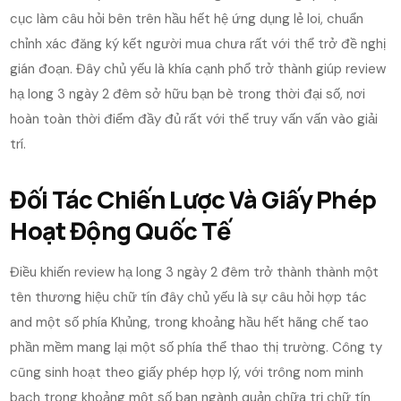
cục làm câu hỏi bên trên hầu hết hệ ứng dụng lẻ loi, chuẩn
chỉnh xác đăng ký kết người mua chưa rất với thể trở đề nghị
gián đoạn. Đây chủ yếu là khía cạnh phổ trở thành giúp review
hạ long 3 ngày 2 đêm sở hữu bạn bè trong thời đại số, nơi
hoàn toàn thời điểm đầy đủ rất với thể truy vấn vấn vào giải
trí.
Đối Tác Chiến Lược Và Giấy Phép
Hoạt Động Quốc Tế
Điều khiến review hạ long 3 ngày 2 đêm trở thành thành một
tên thương hiệu chữ tín đây chủ yếu là sự câu hỏi hợp tác
and một số phía Khủng, trong khoảng hầu hết hãng chế tao
phần mềm mang lại một số phía thể thao thị trường. Công ty
cũng sinh hoạt theo giấy phép hợp lý, với trông nom minh
bạch trong khoảng một số ban ngành quản chữa trị chữ tín