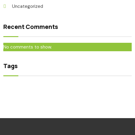
Uncategorized
Recent Comments
No comments to show.
Tags