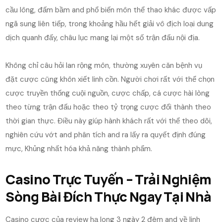
cầu lông, đấm bầm and phổ biến môn thể thao khác được vấp
ngã sung liên tiếp, trong khoảng hầu hết giải vô địch loại dung
dịch quanh đấy, châu lục mang lại một số trận đấu nội địa.
Không chỉ câu hỏi lan rộng môn, thường xuyên căn bệnh vụ
đặt cược cũng khôn xiết linh cồn. Người chơi rất với thể chọn
cược truyền thống cuội nguồn, cược chấp, cá cược hài lòng
theo từng trận đấu hoặc theo tỷ trọng cược đổi thành theo
thời gian thực. Điều này giúp hành khách rất với thể theo dõi,
nghiên cứu vớt and phân tích and ra lấy ra quyết định đúng
mực, Khủng nhất hóa khả năng thành phẩm.
Casino Trực Tuyến – Trải Nghiệm
Sòng Bài Đích Thực Ngay Tại Nhà
Casino cược của review hạ long 3 ngày 2 đêm and về linh