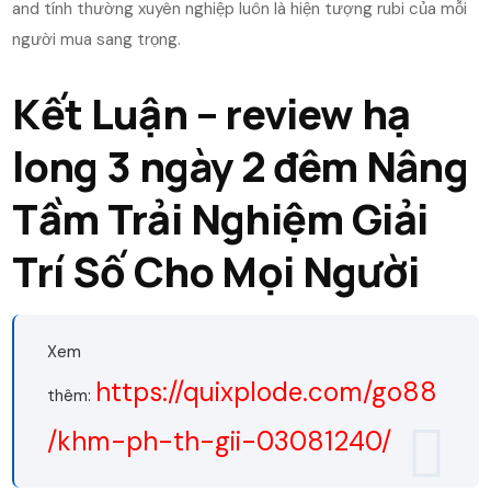
and tính thường xuyên nghiệp luôn là hiện tượng rubi của mỗi
người mua sang trọng.
Kết Luận – review hạ
long 3 ngày 2 đêm Nâng
Tầm Trải Nghiệm Giải
Trí Số Cho Mọi Người
Xem
https://quixplode.com/go88
thêm:
/khm-ph-th-gii-03081240/