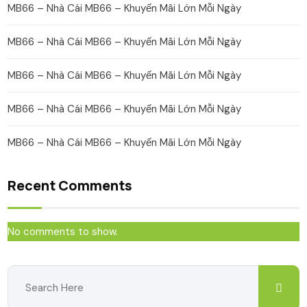
MB66 – Nhà Cái MB66 – Khuyến Mãi Lớn Mỗi Ngày
MB66 – Nhà Cái MB66 – Khuyến Mãi Lớn Mỗi Ngày
MB66 – Nhà Cái MB66 – Khuyến Mãi Lớn Mỗi Ngày
MB66 – Nhà Cái MB66 – Khuyến Mãi Lớn Mỗi Ngày
MB66 – Nhà Cái MB66 – Khuyến Mãi Lớn Mỗi Ngày
Recent Comments
No comments to show.