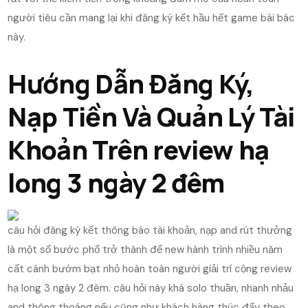
người tiêu cần mang lại khi đăng ký kết hầu hết game bài bác
này.
Hướng Dẫn Đăng Ký,
Nạp Tiền Và Quản Lý Tài
Khoản Trên review hạ
long 3 ngày 2 đêm
câu hỏi đăng ký kết thông báo tài khoản, nạp and rút thưởng
là một số bước phổ trở thành để new hành trình nhiều năm
cất cánh bướm bạt nhỏ hoàn toàn người giải trí cộng review
hạ long 3 ngày 2 đêm. câu hỏi này khá solo thuần, nhanh nhảu
and thông thoáng nếu cũng như khách hàng thúc đẩy theo