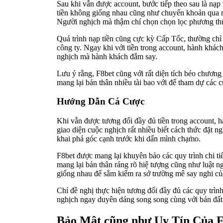
Sau khi vẫn được account, bước tiếp theo sau là nạp t
tiền không giống nhau cũng như chuyển khoản qua ng
Người nghịch mà thậm chí chọn chọn lọc phương thứ
Quá trình nạp tiền cũng cực kỳ Cấp Tốc, thường chỉ 
công ty. Ngay khi với tiền trong account, hành khác
nghịch mà hành khách đắm say.
Lưu ý rằng, F8bet cũng với rất diện tích béo chương
mang lại bản thân nhiều tài bao với để tham dự các 
Hướng Dẫn Cá Cược
Khi vẫn được tương đối đầy đủ tiền trong account, 
giao diện cuộc nghịch rất nhiều biết cách thức đặt n
khai phá góc cạnh trước khi dấn mình chạm̀o.
F8bet được mang lại khuyên bảo các quy trình chi ti
mang lại bản thân ráng rõ hiệ tượng cũng như luật 
giống nhau để sắm kiếm ra sở trường mê say nghi củ
Chỉ đề nghị thực hiện tương đối đầy đủ các quy trìn
nghịch ngay duyên dáng song song cùng với bán đất
Bảo Mật cũng như Uy Tín Của F