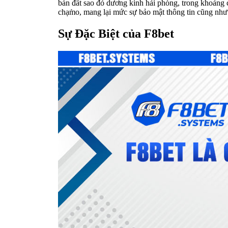
bán đất sao đỏ dương kinh hải phòng, trong khoảng 
chạm̀o, mang lại mức sự bảo mật thông tin cũng như 
Sự Đặc Biệt của F8bet