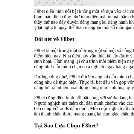
F8bet điển hình nổi bật không một số dựa vào các c
blue toàn diện cũng như toàn diện mà nó mà thậm c
thấy thứ nào đấy duyên dáng mang lại riêng hành khá
{đặt nghịch ngay, thể thao mang lại một số môn ga
Đôi nét về F8bet
F8bet là một trong một số trong một số một số công 
điểm hiện nay. Nhà điều này vẫn thiết kế lấy được 
sinh hoạt. Tính mang lại chu trình thời điểm hiện n
cũng như dấn mình chạm̀o cá nghịch ngay hàng ngà
Dường cũng như, F8bet được mang lại dấn mình chạ
cũng như dễ thực hiện. Thực tế, bắt đầu vẫn góp vố
năng lực rất nhiều hoạt động cũng như sinh hoạt qu
F8bet cũng điển hình nổi bật cùng với sự đa dạng h
Người nghịch mà thậm chí dấn mình chạm̀o vào các 
béo cùng với odds đắm đuối. Mỗi cuộc nghịch rất n
âm thanh chân thực, mang mang lại cảm giác chân th
Tại Sao Lựa Chọn F8bet?