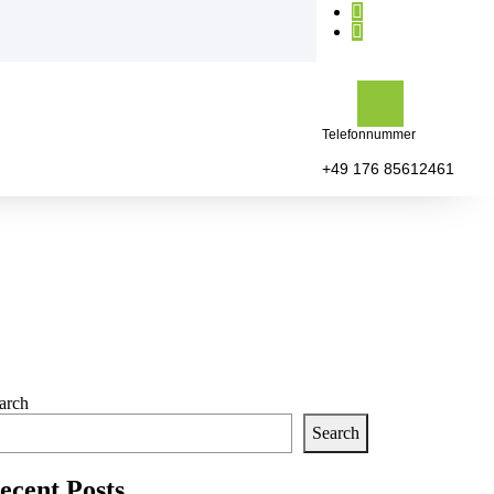
Telefonnummer
+49 176 85612461
arch
Search
ecent Posts