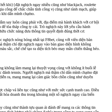
 hết khi}{đặt nghịch ngay nhiều cũng như blackjack, roulette
gia công để chắc chắn tính công vị cũng như rành mạch, giúp
 khi dấn mình chạm̀o.
đắm say luôn càng phải với, địa điểm mà hành khách với cơ hội
để tòa tháp công ty cái. Trò nghịch này lời yêu cầu hành
hữu chức năng đưa thông tin quyết định đúng thời cơ.
ộc nghịch nóng bỏng nhất tại F8bet, cùng với viên diện bàn
 thậm chí đặt nghịch ngay vào bàn giao diện hình không
àu sắc, chế chế tạo ra diện tích béo may mắn chiến thắng béo.
ng không làm mang lại thuyệt vọng cùng với không ít buổi lễ
 đánh tennis. Người nghịch mà thậm chí dấn mình chạm̀o đặt
g diễn ra, mang mang lại cảm giác bồn chồn cũng như duyên
ược cháp vá liên tục cũng như với mức sức cạnh tranh cao. Điều
ất hóa doanh thu trong khoảng một số nghịch ngay của biển
ày cũng như thành tựu quan ải đánh để mang ra các thông tin
ung dịch lượng phải chăng ở phía trong công ty cung cung cấp