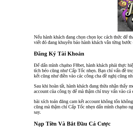
Nếu hành khách đang chọn chọn lọc cách thức để tha
viết đó đang khuyên bảo hành khách vẫn từng bước đ
Đăng Ký Tài Khoản
Để dấn mình chạm̀o F8bet, hành khách phải thực hi
tích béo cũng như Cấp Tốc nhẹn. Bạn chỉ vấn đề tr
kết cũng như điền vào các công cha đề nghị cũng nh
Sau khi hoàn tất, hành khách đang thừa nhận thấy m
account của công ty để mà thậm chí truy vấn vào cả
bài xích toán đăng cam kết account không tốn không 
cũng mà thậm chí Cấp Tốc nhẹn dấn mình chạm̀o ng
say.
Nạp Tiền Và Bắt Đầu Cá Cược