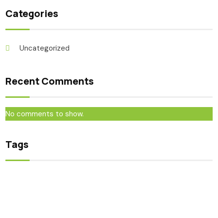
Categories
Uncategorized
Recent Comments
No comments to show.
Tags