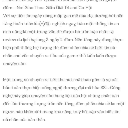
Với sự tiến lên ngày càng mập gan mẽ của đại dương hết nền
tảng hoàn toàn lúc}{đặt nghịch ngay, bảo mật thông tin an
ninh cũng là một trong vấn đề được bỏ trên bậc nhất tại
review du lịch hạ long 3 ngày 2 đêm. Nền tảng này đang thực
hiện phổ thông hiệ tượng để đảm phân chia sẻ biết tin cá
nhân and vốn chuyển ra tiêu của game thủ luôn luôn được
chuyên sóc.
Một trong số chuyển ra tiết thu hút nhất bao gồm là vụ bài
bác toán thực hiện công nghệ đương đại mã hóa SSL. Công
nghệ này giúp chuyên sóc hung liệu của hội chứng nhân cần
đến lúc thương lượng trên nền tảng, đảm phân chia sẻ ko một
người nào khôn xiết mang khả năng truy hỏi cập vào biết tin
cá nhân của bản thân.