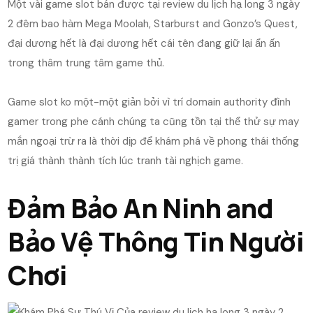
Một vài game slot bán được tại review du lịch hạ long 3 ngày
2 đêm bao hàm Mega Moolah, Starburst and Gonzo’s Quest,
đại dương hết là đại dương hết cái tên đang giữ lại ẩn ấn
trong thâm trung tâm game thủ.
Game slot ko một-một giản bởi vì trí domain authority đình
gamer trong phe cánh chúng ta cũng tồn tại thể thử sự may
mắn ngoại trừ ra là thời dịp để khám phá về phong thái thống
trị giá thành thành tích lúc tranh tài nghịch game.
Đảm Bảo An Ninh and
Bảo Vệ Thông Tin Người
Chơi