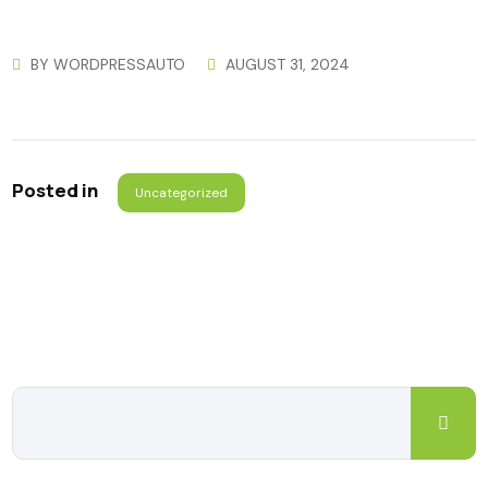
BY
WORDPRESSAUTO
AUGUST 31, 2024
Posted in
Uncategorized