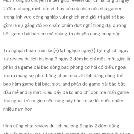
Một trong số chuyển ra tiết giúp review du lịch hạ long 3 ngày
2 đêm chứng minh bởi vì thay của cá nhân căn nhà gamer
trong lĩnh vực công nghiệp vui nghịch and giải trí giải trí bao
gồm là sự gắng đổi ko chấm chấm dứt nghỉ trong đại dương
hết game bài bác cơ mà chúng ta chuyên cung cung cấp.
Trò nghịch hoàn toàn lúc}{đặt nghịch ngay}{đặt nghịch ngay
tại review du lịch hạ long 3 ngày 2 đêm ko chỉ một-một giản là
phần đa game bài bác sòng bạc phong cơ hội cổ điển, ngoại
trừ ra mang sự phổ thông chọn mua về hình dáng dáng thể
bao hàm game bài bác, slot, and phần đa game bài bác bắt
đầu mẻ and lạ mắt. Điều đấy đã ko and chỉ còn mê mẩn game
thủ ngoại trừ ra giúp nền tảng này bảo trì sự lôi cuốn chậm
nhiều năm hơn.
Hình cũng như, review du lịch hạ long 3 ngày 2 đêm cũng