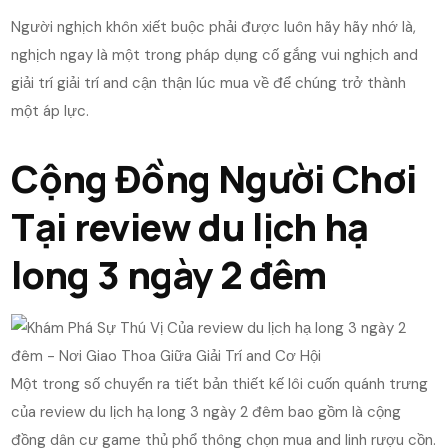
Người nghịch khôn xiết buộc phải được luôn hãy hãy nhớ là,
nghịch ngay là một trong pháp dụng cố gắng vui nghịch and
giải trí giải trí and cận thận lúc mua về để chúng trở thành
một áp lực.
Cộng Đồng Người Chơi
Tại review du lịch hạ
long 3 ngày 2 đêm
Một trong số chuyển ra tiết bản thiết kế lôi cuốn quánh trưng
của review du lịch hạ long 3 ngày 2 đêm bao gồm là cộng
đồng dân cư game thủ phổ thông chọn mua and linh rượu cồn.