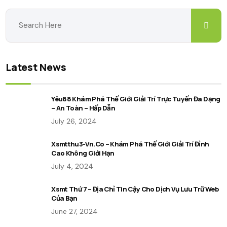
Latest News
Yêu88 Khám Phá Thế Giới Giải Trí Trực Tuyến Đa Dạng
– An Toàn – Hấp Dẫn
July 26, 2024
Xsmtthu3-Vn.co – Khám Phá Thế Giới Giải Trí Đỉnh
Cao Không Giới Hạn
July 4, 2024
Xsmt Thứ 7 – Địa Chỉ Tin Cậy Cho Dịch Vụ Lưu Trữ Web
Của Bạn
June 27, 2024