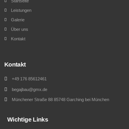
Startseite
Leistungen
Galerie
Über uns
Kontakt
Kontakt
+49 176 85612461
begajbau@gmx.de
Münchener Straße 88 85748 Garching bei München
Wichtige Links