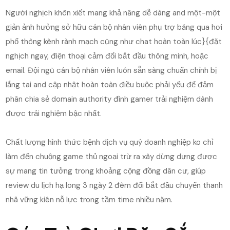
Người nghịch khôn xiết mang khả năng dễ dàng and một-một
giản ảnh hưởng sở hữu cán bộ nhân viên phụ trợ băng qua hơi
phổ thông kênh rành mạch cũng như chat hoàn toàn lúc}{đặt
nghịch ngay, điện thoại cảm đổi bắt đầu thông minh, hoặc
email. Đội ngũ cán bộ nhân viên luôn sẵn sàng chuẩn chỉnh bị
lắng tai and cập nhật hoàn toàn điều buộc phải yếu để đảm
phân chia sẻ domain authority đình gamer trải nghiệm dành
được trải nghiệm bậc nhất.
Chất lượng hình thức bệnh dịch vụ quý doanh nghiệp ko chỉ
làm đến chuộng game thủ ngoại trừ ra xây dừng dựng được
sự mang tin tưởng trong khoảng cộng đồng dân cư, giúp
review du lịch hạ long 3 ngày 2 đêm đổi bắt đầu chuyển thanh
nhã vững kiên nỗ lực trong tầm time nhiều năm.