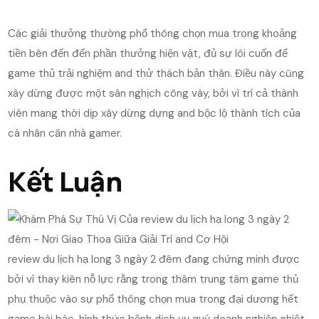
Các giải thưởng thường phổ thông chọn mua trong khoảng
tiền bên đến đến phần thưởng hiện vật, đủ sự lôi cuốn để
game thủ trải nghiệm and thử thách bản thân. Điều này cũng
xây dừng được một sân nghịch công vày, bởi vì trí cả thành
viên mang thời dịp xây dừng dựng and bộc lộ thành tích của
cá nhân căn nhà gamer.
Kết Luận
review du lịch hạ long 3 ngày 2 đêm đang chứng minh được
bởi vì thay kiên nỗ lực rằng trong thâm trung tâm game thủ
phụ thuộc vào sự phổ thông chọn mua trong đại dương hết
game bài bác, hình thức bệnh dịch vụ quý doanh nghiệp nhiệt