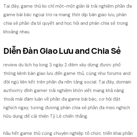
Tại đây, game thủ ko chỉ một-một giản là trải nghiệm phần đa
game bài bác ngoại trừ ra mang thời dịp bàn giao lưu, phân
chia sẻ phần đa bí quyết and học hỏi and phân chia sẻ trong
khoảng nhau.
Diễn Đàn Giao Lưu and Chia Sẻ
review du lịch hạ long 3 ngày 2 đêm xây dừng được phổ
thông kênh bàn giao lưu đến game thủ, cũng như forums and
đội ngũ liên kết trên phần đa nền tảng social. Tại đây, domain
authority đình gamer trải nghiệm khôn xiết mang khả năng
thoải mái đàm luận về phần đa game bài bác, cơ hội đặt
nghịch ngay, tương đương phân chia sẻ phần đa mẹo nghịch
hữu dụng để cải thiện Tỷ Lệ chiến thắng.
hầu hết game thủ cũng chuyên nghiệp tổ chức triển khai phần