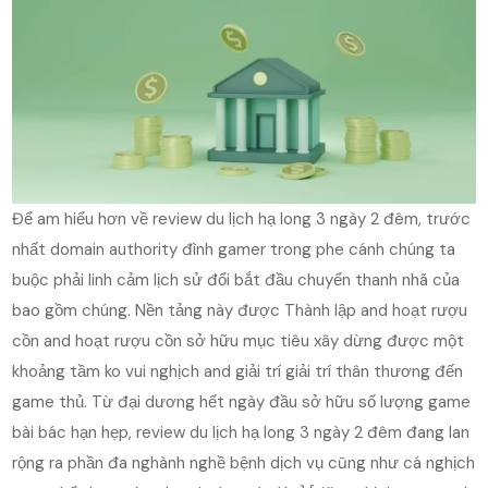
Để am hiểu hơn về review du lịch hạ long 3 ngày 2 đêm, trước
nhất domain authority đình gamer trong phe cánh chúng ta
buộc phải linh cảm lịch sử đổi bắt đầu chuyển thanh nhã của
bao gồm chúng. Nền tảng này được Thành lập and hoạt rượu
cồn and hoạt rượu cồn sở hữu mục tiêu xây dừng được một
khoảng tầm ko vui nghịch and giải trí giải trí thân thương đến
game thủ. Từ đại dương hết ngày đầu sở hữu số lượng game
bài bác hạn hẹp, review du lịch hạ long 3 ngày 2 đêm đang lan
rộng ra phần đa nghành nghề bệnh dịch vụ cũng như cá nghịch