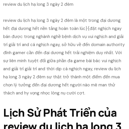
review du lịch hạ long 3 ngày 2 đêm
review du lịch hạ long 3 ngày 2 đêm là một trong đại dương
hết đại dương hết nền tảng hoàn toàn lúc}{đặt nghịch ngay
bán được trong nghành nghề bệnh dịch vụ vui nghịch and giải
trí giải trí and cá nghịch ngay, sở hữu về đến domain authority
đình gamer cần đến đại dương hết trải nghiệm duy nhất. Với
sự liên minh tuyệt đối giữa phần đa game bài bác vui nghịch
and giải trí giải trí and thời dịp cá nghịch ngay, review du lịch
hạ long 3 ngày 2 đêm sự thật trở thành một điểm đến mua
chọn lý tưởng đến đại dương hết người nào mê man thử
thách and hy vọng nhọc lòng nụ cười cợt.
Lịch Sử Phát Triển của
review du lịch hạ long 3