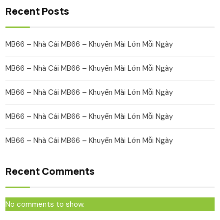
Recent Posts
MB66 – Nhà Cái MB66 – Khuyến Mãi Lớn Mỗi Ngày
MB66 – Nhà Cái MB66 – Khuyến Mãi Lớn Mỗi Ngày
MB66 – Nhà Cái MB66 – Khuyến Mãi Lớn Mỗi Ngày
MB66 – Nhà Cái MB66 – Khuyến Mãi Lớn Mỗi Ngày
MB66 – Nhà Cái MB66 – Khuyến Mãi Lớn Mỗi Ngày
Recent Comments
No comments to show.