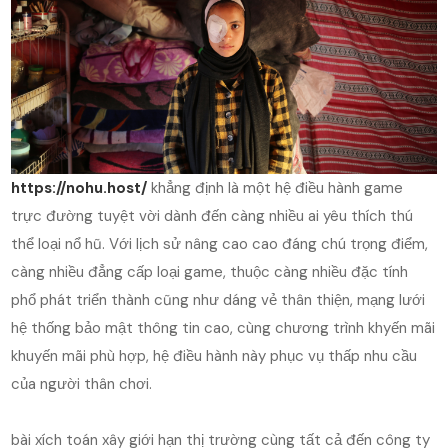
https://nohu.host/
khẳng định là một hệ điều hành game
trực đường tuyệt vời dành đến càng nhiều ai yêu thích thú
thể loại nổ hũ. Với lịch sử nâng cao cao đáng chú trọng điểm,
càng nhiều đẳng cấp loại game, thuộc càng nhiều đặc tính
phổ phát triển thành cũng như dáng vẻ thân thiện, mạng lưới
hệ thống bảo mật thông tin cao, cùng chương trình khyến mãi
khuyến mãi phù hợp, hệ điều hành này phục vụ thấp nhu cầu
của người thân chơi.
bài xích toán xây giới hạn thị trường cùng tất cả đến công ty