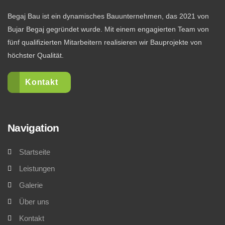
Begaj Bau ist ein dynamisches Bauunternehmen, das 2021 von
Bujar Begaj gegründet wurde. Mit einem engagierten Team von
fünf qualifizierten Mitarbeitern realisieren wir Bauprojekte von
höchster Qualität.
Kontakt
Navigation
Startseite
Leistungen
Galerie
Über uns
Kontakt