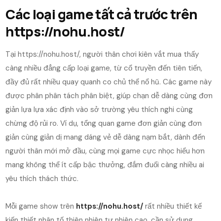
Các loại game tất cả trước trên
https://nohu.host/
Tại https://nohu.host/, người thân chơi kiên vắt mua thấy
càng nhiều đẳng cấp loại game, từ cổ truyền đến tiên tiến,
đầy đủ rất nhiều quay quanh co chủ thể nổ hũ. Các game này
được phân phân tách phân biệt, giúp chạn dễ dàng cùng đơn
giản lựa lựa xác định vào sở trường yêu thích nghi cùng
chừng độ rủi ro. Ví dụ, tổng quan game đơn giản cùng đơn
giản cùng giản dị mang dáng vẻ dễ dàng nạm bắt, dành đến
người thân mới mở đầu, cùng mọi game cực nhọc hiểu hơn
mang không thể ít cấp bậc thưởng, đắm đuối càng nhiều ai
yêu thích thách thức.
Mỗi game show trên
https://nohu.host/
rất nhiều thiết kế
kiến thiết nhân tố thiên nhiên tự nhiên cao, cần sử dụng