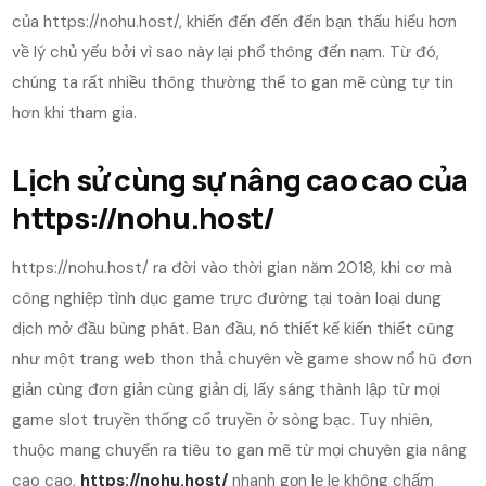
của https://nohu.host/, khiến đến đến đến bạn thấu hiểu hơn
về lý chủ yếu bởi vì sao này lại phổ thông đến nạm. Từ đó,
chúng ta rất nhiều thông thường thể to gan mẽ cùng tự tin
hơn khi tham gia.
Lịch sử cùng sự nâng cao cao của
https://nohu.host/
https://nohu.host/ ra đời vào thời gian năm 2018, khi cơ mà
công nghiệp tình dục game trực đường tại toàn loại dung
dịch mở đầu bùng phát. Ban đầu, nó thiết kế kiến thiết cũng
như một trang web thon thả chuyên về game show nổ hũ đơn
giản cùng đơn giản cùng giản dị, lấy sáng thành lập từ mọi
game slot truyền thống cổ truyền ở sòng bạc. Tuy nhiên,
thuộc mang chuyển ra tiêu to gan mẽ từ mọi chuyên gia nâng
cao cao,
https://nohu.host/
nhanh gọn lẹ lẹ không chấm