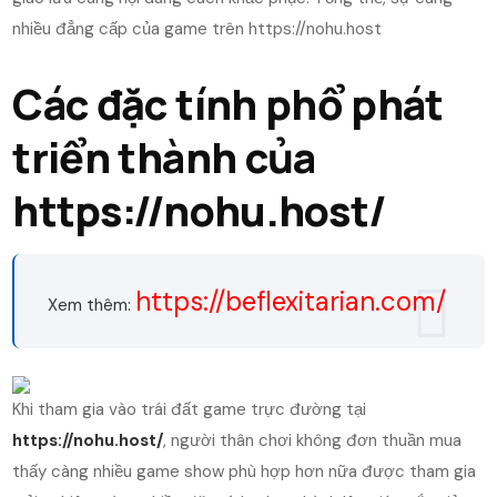
nhiều đẳng cấp của game trên https://nohu.host
Các đặc tính phổ phát
triển thành của
https://nohu.host/
https://beflexitarian.com/
Xem thêm:
Khi tham gia vào trái đất game trực đường tại
https://nohu.host/
, người thân chơi không đơn thuần mua
thấy càng nhiều game show phù hợp hơn nữa được tham gia