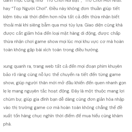
danh mục cũng như “Trò Chơi Nổi Bật”, “Trò Chơi Mới Nhất”
hay “Top Người Chơi”. Điều này không đơn thuần giúp tiết
kiệm tiêu xài thời điểm hơn nữa tất cả đến thừa nhận biết
thoải mái khi siêng bẵm qua mọi tùy lựa. Giao diện cũng khá
được cắt giảm hóa đến loại mặt hàng di động, được chấp
thừa nhận chơi game show mọi lúc mọi khu vực cơ mà hoàn
toàn không gặp bài xích toán trong điều hướng.
xung quanh ra, trang web tất cả đến mọi đoạn phim khuyên
bảo rõ ràng cùng nỗ lực thể chuyển ra tiết đến từng game
show, giúp người thân mới mở đầu khiến đến quen nhanh gọn
lẹ lẹ mang nguyên tắc hoạt động. Đây là một thuộc mang lợi
chũm bự, giúp gia đình bạn dễ dàng cùng đơn giản hòa nhập
vào thị trường game cơ mà hoàn toàn không chẳng thể đề
xuất tốn hàng chục nghìn thời điểm để mua hiểu cùng khám
phá.