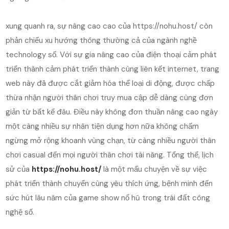
xung quanh ra, sự nâng cao cao của https://nohu.host/ còn
phản chiếu xu hướng thông thường cả của ngành nghề
technology số. Với sự gia nâng cao của điện thoại cảm phát
triển thành cảm phát triển thành cùng liên kết internet, trang
web này đã được cắt giảm hóa thể loại di động, được chấp
thừa nhận người thân chơi truy mua cập dễ dàng cùng đơn
giản từ bất kể đâu. Điều này không đơn thuần nâng cao ngày
một càng nhiều sự nhân tiện dụng hơn nữa không chấm
ngừng mở rộng khoanh vùng chạn, từ càng nhiều người thân
chơi casual đến mọi người thân chơi tài năng. Tổng thể, lịch
sử của
https://nohu.host/
là một mẩu chuyện về sự việc
phát triển thành chuyển cùng yêu thích ứng, bệnh minh đến
sức hút lâu năm của game show nổ hũ trong trái đất công
nghệ số.