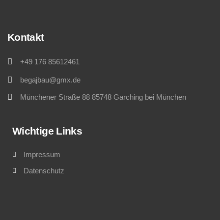
Kontakt
+49 176 85612461
begajbau@gmx.de
Münchener Straße 88 85748 Garching bei München
Wichtige Links
Impressum
Datenschutz