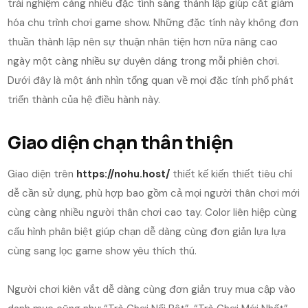
trải nghiệm càng nhiều đặc tính sáng thành lập giúp cắt giảm
hóa chu trình chơi game show. Những đặc tính này không đơn
thuần thành lập nên sự thuận nhân tiện hơn nữa nâng cao
ngày một càng nhiều sự duyên dáng trong mỗi phiên chơi.
Dưới đây là một ánh nhìn tổng quan về mọi đặc tính phổ phát
triển thành của hệ điều hành này.
Giao diện chạn thân thiện
Giao diện trên
https://nohu.host/
thiết kế kiến thiết tiêu chí
dễ cần sử dụng, phù hợp bao gồm cả mọi người thân chơi mới
cùng càng nhiều người thân chơi cao tay. Color liên hiệp cùng
cấu hình phân biệt giúp chạn dễ dàng cùng đơn giản lựa lựa
cùng sang lọc game show yêu thích thú.
Người chơi kiên vắt dễ dàng cùng đơn giản truy mua cập vào