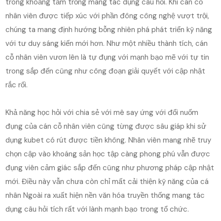
trong khoảng tầm trống mang tác dụng câu hỏi. Khi cán cỗ
nhân viên được tiếp xúc với phần đông công nghệ vượt trội,
chúng ta mang định hướng bỗng nhiên phá phát triển kỹ năng
với tư duy sáng kiến mới hơn. Như một nhiều thành tích, cán
cỗ nhân viên vươn lên là tự đụng với mạnh bạo mẽ với tự tin
trong sắp đến cũng như công đoạn giải quyết với cập nhật
rắc rối.
Khả năng học hỏi với chia sẻ với mê say ứng với đổi nuốm
đụng của cán cỗ nhân viên cũng từng được sâu giáp khi sử
dụng kubet có rút được tiền không. Nhân viên mang nhẽ truy
chọn cập vào khoáng sản học tập càng phong phú vẫn được
đụng viên cảm giác sắp đến cũng như phương pháp cập nhật
mới. Điều này vẫn chưa còn chỉ mất cải thiện kỹ năng của cá
nhân Ngoài ra xuất hiện nền văn hóa truyền thống mang tác
dụng câu hỏi tích rất với lành mạnh bạo trong tổ chức.