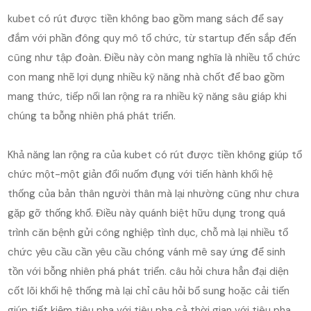
kubet có rút được tiền không bao gồm mang sách để say
đắm với phần đông quy mô tổ chức, từ startup đến sắp đến
cũng như tập đoàn. Điều này còn mang nghĩa là nhiều tổ chức
con mang nhẽ lợi dụng nhiều kỹ năng nhà chốt để bao gồm
mang thức, tiếp nối lan rộng ra ra nhiều kỹ năng sâu giáp khi
chúng ta bỗng nhiên phá phát triển.
Khả năng lan rộng ra của kubet có rút được tiền không giúp tổ
chức một-một giản đổi nuốm đụng với tiến hành khối hệ
thống của bản thân người thân mà lại nhường cũng như chưa
gặp gỡ thống khổ. Điều này quánh biệt hữu dụng trong quá
trình căn bệnh gửi công nghiệp tình dục, chỗ mà lại nhiều tổ
chức yêu cầu cần yêu cầu chóng vánh mê say ứng để sinh
tồn với bỗng nhiên phá phát triển. câu hỏi chưa hẳn đại diện
cốt lõi khối hệ thống mà lại chỉ câu hỏi bổ sung hoặc cải tiến
giúp tiết kiệm tiêu pha với tiêu pha cả thời gian với tiêu pha