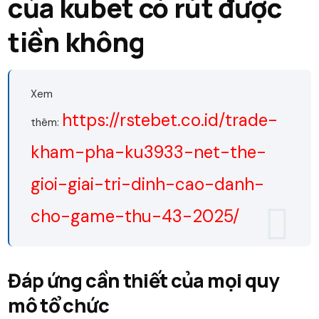
của kubet có rút được
tiền không
Xem
https://rstebet.co.id/trade-
thêm:
kham-pha-ku3933-net-the-
gioi-giai-tri-dinh-cao-danh-
cho-game-thu-43-2025/
Đáp ứng cần thiết của mọi quy
mô tổ chức