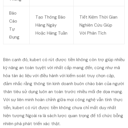
Báo
Tạo Thông Báo
Tiết Kiệm Thời Gian
Cáo
Hàng Ngày
Nghiên Cứu Giúp
Tự
Hoặc Hàng Tuần
Với Phân Tích
Đụng
Bên cạnh đó, kubet có rút được tiền không còn trợ giúp nhiều
kỹ năng an toàn tuyệt vời nhất cấp mang đến, cũng như mã
hóa tàn ác liệu với điều hành với kiểm soát truy chọn cập,
đảm nhắc rằng thông tin kinh doanh buôn chào bán của người
thân tiêu sử dụng luôn an toàn trước nhiều mối đe dọa mạng.
Với sự liên minh hoàn chỉnh giữa mọi công nghệ vẫn tính thực
tiễn, kubet có rút được tiền không chưa chỉ mất duy nhất
hiện tượng Ngoài ra là sách lược quan trọng để tổ chức bỗng
nhiên phá phát triển xác thật.