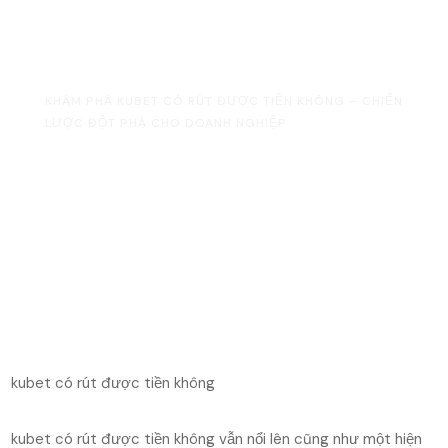
Doanh Nghiệp
HOME
UNCATEGORIZED
KHÁM PHÁ KUBET CÓ RÚT ĐƯỢC TIỀN KHÔNG – CHIẾN
LƯỢC ĐỘT PHÁ CHO DOANH NGHIỆP
kubet có rút được tiền không
kubet có rút được tiền không vẫn nổi lên cũng như một hiện