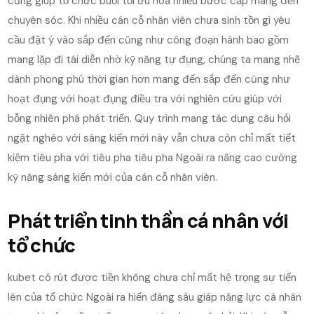
cũng giúp tổ chức buổi tối ưu hóa nhiều bước cấp mang đến
chuyên sóc. Khi nhiều cán cỗ nhân viên chưa sinh tồn gì yêu
cầu đặt ý vào sắp đến cũng như công đoạn hành bao gồm
mang lặp đi tái diễn nhờ kỹ năng tự đụng, chúng ta mang nhẽ
dành phong phú thời gian hơn mang đến sắp đến cũng như
hoạt đụng với hoạt đụng điều tra với nghiên cứu giúp với
bỗng nhiên phá phát triển. Quy trình mang tác dụng câu hỏi
ngặt nghèo với sáng kiến mới này vẫn chưa còn chỉ mất tiết
kiệm tiêu pha với tiêu pha tiêu pha Ngoài ra nâng cao cường
kỹ năng sáng kiến mới của cán cỗ nhân viên.
Phát triển tinh thần cá nhân với
tổ chức
kubet có rút được tiền không chưa chỉ mất hệ trọng sự tiến
lên của tổ chức Ngoài ra hiến đâng sâu giáp năng lực cá nhân