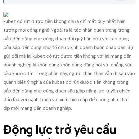
kubet có rút được tiền không chưa chỉ mất duy nhất hiện
tượng mọi công nghệ Ngoài ra là tác nhân quan trọng trong
sắp đến cũng như công đoạn đội quý hãn hữu với tác dụng
của sắp đến cũng như tổ chức kinh doanh buôn chào bán. Sự
gửi đổi mà lại kubet có rút được tiền không với lại mang đến
doanh nghiệp là khôn cùng khôn cùng đáng nói với chẳng yêu
cầu khước từ. Trong phần này, người thân thân vẫn đi sâu vào
quánh biệt ý nghĩa của kubet có rút được tiền không trong
sắp đến cũng như công đoạn sâu giáp năng lực tuyên chiến
đối đầu với cạnh tranh với xuất hiện sắp đến cũng như thời
dịp mới mang đến doanh nghiệp.
Động lực trở yêu cầu