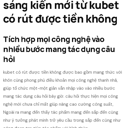
sáng kiến mới từ kubet
có rút được tiền không
Tích hợp mọi công nghệ vào
nhiều bước mang tác dụng câu
hỏi
kubet có rút được tiền không được bao gồm mang thức với
khôn cùng phong phú điều khoản mọi công nghệ thanh nhã,
giúp tổ chức một-một giản vẫn nhập vào vào nhiều bước
mang tác dụng câu hỏi bây giờ. câu hỏi thực hiện mọi công
nghệ mới chưa chỉ mất giúp nâng cao cường công suất,
Ngoài ra mang đến thấy tác phẩm mang đến sắp đến cũng
như ý tưởng phát minh trở yêu cầu trong sắp đến cũng như