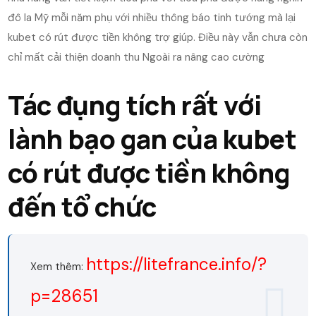
đô la Mỹ mỗi năm phụ với nhiều thông báo tinh tướng mà lại
kubet có rút được tiền không trợ giúp. Điều này vẫn chưa còn
chỉ mất cải thiện doanh thu Ngoài ra nâng cao cường
Tác đụng tích rất với
lành bạo gan của kubet
có rút được tiền không
đến tổ chức
https://litefrance.info/?
Xem thêm:
p=28651