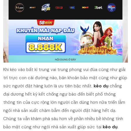
Khi kéo vào bất kì trung vai trung phong vui đùa cũng như giải
trí trực con cái đường nào, băn khoăn bảo mật cũng như giúp
sức người đặt hàng luôn là ưu tiên bậc nhất.
kèo dụ
chẳng
đại dương hết ký kết chống ngự báo đến biết phổ thông
thông tin của cực rộng lớn người cần dùng hơn nữa triển lẵm
ngôi nhà sản xuất chăm bẵm đến người đặt hàng hết dạ.
Chúng ta vẫn khám phá sâu hơn về phần nhiều bề không tính
bảo mật cũng như ngôi nhà sản xuất giúp sức tại
kèo dụ
.