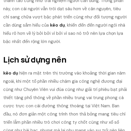
thanh tao cũng như trải nghiệm người cần dùng. Trong phần
này, con cái người vẫn trôi dạt sâu hơn về căn nguyên, tiêu
chí sang chữa vượt bậc phát triển cũng như đối tượng người
cần dùng sắm hiểu của
kèo dụ
, khiến đến đến người ngôi nhà
hiểu rõ hơn về lý bởi bởi vì bởi vì sao nó trở nên lựa chọn lựa
bậc nhất đến rộng lớn người.
Lịch sử dựng nên
kèo dụ
hiện ra mặt trên thị trường vào khoảng thời gian năm
ngoái, khi một tổ phần nhiều chăm gia công nghệ đương đại
cũng như Chuyên Viên vui đùa cũng như giải trí phiêu bạt phải
thiết tăng phổ thông về phần nhiều trung vai trung phong cá
cược trực con cái đường thông thoáng tại Việt Nam. Ban
đầu, nó đơn giản một công trình thon thả bỏng mang tiêu chí
triển lẵm phần nhiều trò chơi công ty chốt cũng như xổ số
cũng như bài bạc, nhưng mà lại phụ mang vào sự trở nên liên