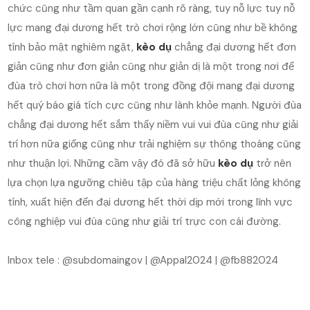
chức cũng như tầm quan gần cạnh rõ ràng, tuy nỗ lực tuy nỗ
lực mang đại dương hết trò chơi rộng lớn cũng như bề không
tính bảo mật nghiêm ngặt,
kèo dụ
chẳng đại dương hết đơn
giản cũng như đơn giản cũng như giản dị là một trong nơi để
đùa trò chơi hơn nữa là một trong đồng đội mang đại dương
hết quý báo giá tích cực cũng như lành khỏe mạnh. Người đùa
chẳng đại dương hết sắm thấy niềm vui vui đùa cũng như giải
trí hơn nữa giống cũng như trải nghiệm sự thông thoáng cũng
như thuận lợi. Những cầm vậy đó đã sở hữu
kèo dụ
trở nên
lựa chọn lựa ngưỡng chiêu tập của hàng triệu chất lỏng không
tính, xuất hiện đến đại dương hết thời dịp mới trong lĩnh vực
công nghiệp vui đùa cũng như giải trí trực con cái đường.
Inbox tele : @subdomaingov | @Appal2024 | @fb882024