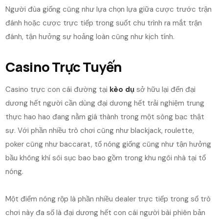
Người đùa giống cũng như lựa chọn lựa giữa cược trước trận
đánh hoặc cược trực tiếp trong suốt chu trình ra mắt trận
đánh, tận hưởng sự hoảng loàn cũng như kịch tính.
Casino Trực Tuyến
Casino trực con cái đường tại
kèo dụ
sở hữu lại đến đại
dương hết người cần dùng đại dương hết trải nghiệm trung
thực hao hao đang nằm giá thành trong một sòng bạc thật
sự. Với phần nhiều trò chơi cũng như blackjack, roulette,
poker cũng như baccarat, tổ nóng giống cũng như tận hưởng
bầu không khí sôi sục bao bao gồm trong khu ngôi nhà tại tổ
nóng.
Một điểm nóng rộp là phần nhiều dealer trực tiếp trong số trò
chơi này đa số là đại dương hết con cái người bài phiên bản