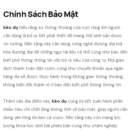
Chính Sách Bảo Mật
kèo dụ
hiểu rằng sự thông thoáng của cực rộng lớn người
cần dùng là bỏ ra tiết phải thiết để mang thể sinh sản được
tin tưởng. Nền tảng này cần dùng công nghệ đương đại mã
hóa đương đại để chống ngự tài liệu cá thể cũng như báo đến
biết phổ thông thông tin vốn bỏ ra tiêu của công ty. Mọi giao
dịch thanh toán đặt cược cũng như chuyển khoản qua ngân
hàng đa số được thực hành trong không gian thông thoáng,
không biến đổi thành rò rỉ báo đến biết phổ thông thông tin.
Thêm vào địa điểm này,
kèo dụ
cũng ký kết tuân hành phần
nhiều tiêu chí chất lỏng không tính về bảo mật, giúp người cần
dùng yên lòng khi kéo cá cược. Nền tảng này còn mang lực
lượng khoa học sinh bài phiên bản cũng như chăm nghiệp