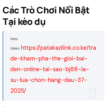
Các Trò Chơi Nổi Bật
Tại kèo dụ
Xem
https://patakazilink.co.ke/tra
thêm:
de-kham-pha-the-gioi-bai-
den-online-tai-sao-bj88-la-
su-lua-chon-hang-dau-37-
2025/