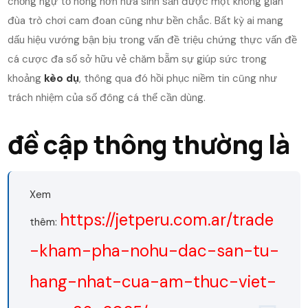
chống ngự tổ nóng hơn nữa sinh sản được một không gian
đùa trò chơi cam đoan cũng như bền chắc. Bất kỳ ai mang
dấu hiệu vướng bận bịu trong vấn đề triệu chứng thực vấn đề
cá cược đa số sở hữu vẻ chăm bẵm sự giúp sức trong
khoảng
kèo dụ
, thông qua đó hồi phục niềm tin cũng như
trách nhiệm của số đông cá thể cần dùng.
đề cập thông thường là
Xem
https://jetperu.com.ar/trade
thêm:
-kham-pha-nohu-dac-san-tu-
hang-nhat-cua-am-thuc-viet-