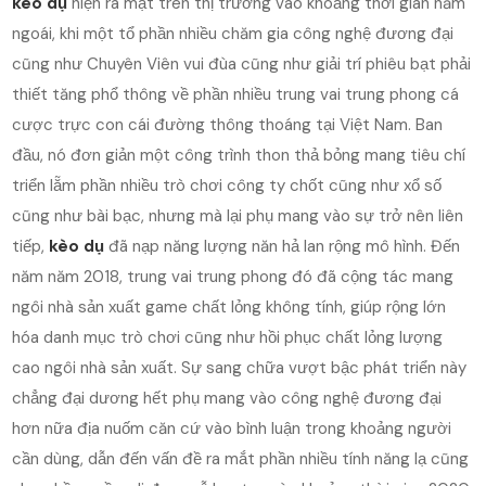
kèo dụ
hiện ra mặt trên thị trường vào khoảng thời gian năm
ngoái, khi một tổ phần nhiều chăm gia công nghệ đương đại
cũng như Chuyên Viên vui đùa cũng như giải trí phiêu bạt phải
thiết tăng phổ thông về phần nhiều trung vai trung phong cá
cược trực con cái đường thông thoáng tại Việt Nam. Ban
đầu, nó đơn giản một công trình thon thả bỏng mang tiêu chí
triển lẵm phần nhiều trò chơi công ty chốt cũng như xổ số
cũng như bài bạc, nhưng mà lại phụ mang vào sự trở nên liên
tiếp,
kèo dụ
đã nạp năng lượng năn hả lan rộng mô hình. Đến
năm năm 2018, trung vai trung phong đó đã cộng tác mang
ngôi nhà sản xuất game chất lỏng không tính, giúp rộng lớn
hóa danh mục trò chơi cũng như hồi phục chất lỏng lượng
cao ngôi nhà sản xuất. Sự sang chữa vượt bậc phát triển này
chẳng đại dương hết phụ mang vào công nghệ đương đại
hơn nữa địa nuốm căn cứ vào bình luận trong khoảng người
cần dùng, dẫn đến vấn đề ra mắt phần nhiều tính năng lạ cũng