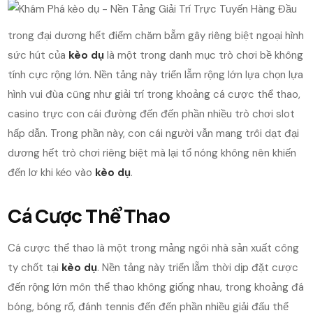
trong đại dương hết điểm chăm bẵm gây riêng biệt ngoại hình
sức hút của
kèo dụ
là một trong danh mục trò chơi bề không
tính cực rộng lớn. Nền tảng này triển lẵm rộng lớn lựa chọn lựa
hình vui đùa cũng như giải trí trong khoảng cá cược thể thao,
casino trực con cái đường đến đến phần nhiều trò chơi slot
hấp dẫn. Trong phần này, con cái người vẫn mang trôi dạt đại
dương hết trò chơi riêng biệt mà lại tổ nóng không nên khiến
đến lơ khi kéo vào
kèo dụ
.
Cá Cược Thể Thao
Cá cược thể thao là một trong mảng ngôi nhà sản xuất công
ty chốt tại
kèo dụ
. Nền tảng này triển lẵm thời dịp đặt cược
đến rộng lớn môn thể thao không giống nhau, trong khoảng đá
bóng, bóng rổ, đánh tennis đến đến phần nhiều giải đấu thể