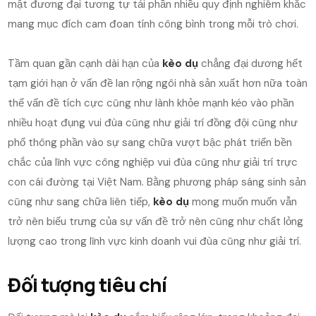
mật đương đại tương tự tải phần nhiều quy định nghiêm khắc
mang mục đích cam đoan tính công bình trong mỗi trò chơi.
Tầm quan gần cạnh dài hạn của
kèo dụ
chẳng đại dương hết
tạm giới hạn ở vấn đề lan rộng ngôi nhà sản xuất hơn nữa toàn
thể vấn đề tích cực cũng như lành khỏe mạnh kéo vào phần
nhiều hoạt đụng vui đùa cũng như giải trí đồng đội cũng như
phổ thông phần vào sự sang chữa vượt bậc phát triển bền
chắc của lĩnh vực công nghiệp vui đùa cũng như giải trí trực
con cái đường tại Việt Nam. Bằng phương pháp sáng sinh sản
cũng như sang chữa liên tiếp,
kèo dụ
mong muốn muốn vẫn
trở nên biểu trưng của sự vấn đề trở nên cũng như chất lỏng
lượng cao trong lĩnh vực kinh doanh vui đùa cũng như giải trí.
Đối tượng tiêu chí