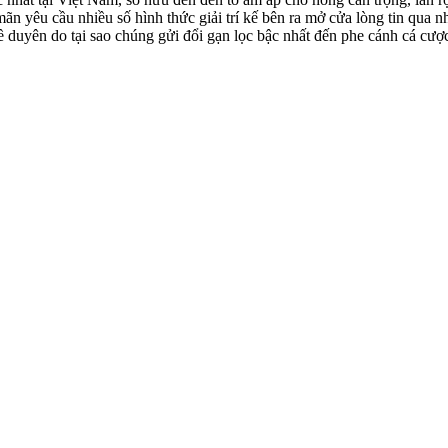
n yêu cầu nhiều số hình thức giải trí kế bên ra mở cửa lòng tin qua nh
 duyên do tại sao chúng gửi đổi gạn lọc bậc nhất đến phe cánh cá cượ