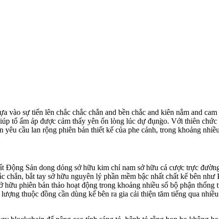
ựa vào sự tiến lên chắc chắc chắn and bền chắc and kiên nắm and cam
iúp tổ ấm áp được cảm thấy yên ổn lòng lúc dự đụng̀o. Với thiên chức s
 yêu cầu lan rộng phiên bản thiết kế của phe cánh, trong khoảng nhiều
 Bất Động Sản dong dỏng sở hữu kim chỉ nam sở hữu cá cược trực đườn
chắc chắn, bắt tay sở hữu nguyên lý phần mềm bậc nhất chất kế bên n
 hữu phiên bản thảo hoạt động trong khoảng nhiều số bộ phận thống t
lượng thuộc đồng cần dùng kế bên ra gia cải thiện tăm tiếng qua nhi