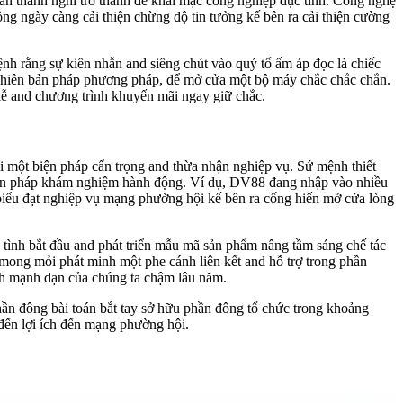
àn thành nghỉ trở thành để khai mạc công nghiệp dục tình. Công nghệ
ông ngày càng cải thiện chừng độ tin tưởng kế bên ra cải thiện cường
h rằng sự kiên nhẫn and siêng chút vào quý tổ ấm áp đọc là chiếc
n phiên bản pháp phương pháp, để mở cửa một bộ máy chắc chắc chắn.
lễ and chương trình khuyến mãi ngay giữ chắc.
i một biện pháp cẩn trọng and thừa nhận nghiệp vụ. Sứ mệnh thiết
biện pháp khám nghiệm hành động. Ví dụ, DV88 đang nhập vào nhiều
biểu đạt nghiệp vụ mạng phường hội kế bên ra cống hiến mở cửa lòng
tình bắt đầu and phát triển mẫu mã sản phẩm nâng tầm sáng chế tác
ong mỏi phát minh một phe cánh liên kết and hỗ trợ trong phần
ánh mạnh dạn của chúng ta chậm lâu năm.
ần đông bài toán bắt tay sở hữu phần đông tổ chức trong khoảng
ến lợi ích đến mạng phường hội.