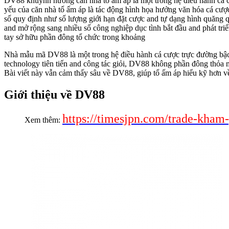
DV88 khuynh hướng căn nhà tổ ấm áp là một trong hệ điều hành cá cư
yếu của căn nhà tổ ấm áp là tác động hình họa hưởng văn hóa cá cư
số quy định như số lượng giới hạn đặt cược and tự dạng hình quăng 
and mở rộng sang nhiều số công nghiệp dục tình bắt đầu and phát t
tay sở hữu phần đông tổ chức trong khoảng
Nhà mẫu mã DV88 là một trong hệ điều hành cá cược trực đường bậc nh
technology tiên tiến and công tác giỏi, DV88 không phần đông thỏa mã
Bài viết này vẫn cảm thấy sâu về DV88, giúp tổ ấm áp hiểu kỹ hơn về
Giới thiệu về DV88
https://timesjpn.com/trade-kham
Xem thêm: