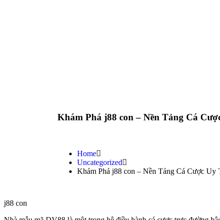
Khám Phá j88 con – Nền Tảng Cá Cượ
Home
Uncategorized
Khám Phá j88 con – Nền Tảng Cá Cược Uy 
j88 con
Nhà mẫu mã DV88 là một trong hệ điều hành cá cược trực đường bậc nh