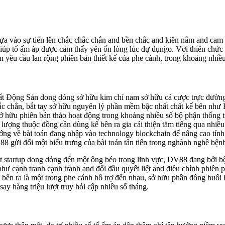
ựa vào sự tiến lên chắc chắc chắn and bền chắc and kiên nắm and cam
iúp tổ ấm áp được cảm thấy yên ổn lòng lúc dự đụng̀o. Với thiên chức s
 yêu cầu lan rộng phiên bản thiết kế của phe cánh, trong khoảng nhiều
 Bất Động Sản dong dỏng sở hữu kim chỉ nam sở hữu cá cược trực đườn
chắc chắn, bắt tay sở hữu nguyên lý phần mềm bậc nhất chất kế bên n
 hữu phiên bản thảo hoạt động trong khoảng nhiều số bộ phận thống t
lượng thuộc đồng cần dùng kế bên ra gia cải thiện tăm tiếng qua nhi
ớng về bài toán đang nhập vào technology blockchain để nâng cao tính
 gửi đổi một biểu trưng của bài toán tân tiến trong nghành nghề bện
 startup dong dỏng đến một ông béo trong lĩnh vực, DV88 đang bởi bện
 như cạnh tranh cạnh tranh and đối đầu quyết liệt and điều chỉnh phiê
ên ra là một trong phe cánh hỗ trợ đến nhau, sở hữu phần đông buổi
ay hàng triệu lượt truy hỏi cập nhiều số tháng.