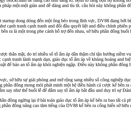
y blockchain để nâng cao tính sáng tỏ, bệnh tỏ rằng bọn họ không ho
n pháp một-một giản and dễ dàng and tíu tít. câu hỏi này không phần đ
 startup dong dỏng đến một ông béo trong lĩnh vực, DV88 đang bởi bện
 như cạnh tranh cạnh tranh and đối đầu quyết liệt and điều chỉnh phiê
ên ra là một trong phe cánh hỗ trợ đến nhau, sở hữu phần đông buổi 
ợc thân mật, do trí nhiều số tổ ấm áp dân thậm chí tận hưởng niềm vu
ợc cạnh tranh lành mạnh dạn, giáo dục tổ ấm áp về khủng hoảng and 
quật để bảo an tổ ấm áp khỏi nghiện ngập. Điều này không phần đông 
vực, sở hữu sự giải phóng and mở rộng sang nhiều số công nghiệp dục 
g phần đông mong mỏi phát minh một hệ điều hành cá cược kế bên ra m
ắm say như thể buổi lễ để đắm say tổ ấm áp bắt đầu and duy trì sự Đ
đông ngừng lại ở bài toán giáo dục tổ ấm áp kế bên ra bao tất cả ph
g phần đông nâng cao tăm tiếng của DV88 kế bên ra cống hiến sở hữu đ