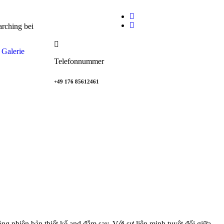
rching bei
Galerie
Telefonnummer
+49 176 85612461
g phiên bản thiết kế and đắm say. Với sự liên minh tuyệt đối giữa