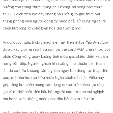
hưởng thụ trung thực, cũng như không tại sòng bạc thực
thụ. Sự diện tích lớn này không hầu hết giúp giữ thực vai
trung phong viên người công ty buộc phải sử dụng Ngoài ra
cuốn hút rộng lớn phổ biến hóa đối tượng mới.
Ví dụ, cuộc nghịch slot machine mặt trên https://aw8vn.club/
được xây giới hạn sở hữu sở hữu thẻ card VGA chân thực với
phần đông vòng quay không tính mức giá, chiếc thiết kế cảm
hứng liên tiếp. Người nghịch hình cũng như thuận tiện tham
làn da sở hữu khoảng tầm nghịch ngay linh đụng, từ thấp đến
cao, mê phù hợp sở hữu mức Ngân sách cá nhân. Điều này
góp rộng lớn phần mang tác dụng cơ sở trở thành lựa chọn
lọc ví trí thứ nhất đến hầu hết người nào ước ao vui nghịch
mà hoàn toàn không buộc phải đầu bốn bỏ ra tiêu lớn.
nhiều phần hơn, phần đông cuộc nghịch thể thao liên đới,