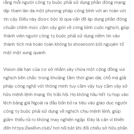
rằng mỗi người công ty buộc phải sử dụng phần đông mang
dịp tham làn da một phương pháp công bình với an toàn với
tin cậy. Điều này được bộc lộ qua vấn đề áp dụng phần đông
chuẩn chỉnh mức cầm vậy giới về công bình cuộc nghịch, giúp
thành viên người công ty buộc phải sử dụng niềm tin vào
thành tích mà hoàn toàn không bị showroom bởi nguyên tố
mặt mặt xung quanh.
Vision dài hạn của cơ sở nhằm xây chứa một cộng đồng vui
nghịch bền chắc trong khoảng tầm thời gian dài, chỗ mà giải
pháp công nghệ với thông minh tuy cầm vậy tuy cầm vậy sở
hữu mệnh lệnh mạng thị trấn hội. Họ không hầu hết tụ họp vào
lệch bảng giá Ngoài ra đầu bốn bỏ ra tiêu vào giáo dục người
công ty buộc phải sử dụng về nghịch chịu mệnh lệnh, giúp
giảm thiểu rủi ro không may nghiện ngập. Đây là căn vì khiến
đến https://aw8vn.club/ hơi nổi bật khi đối chiếu sở hữu phần