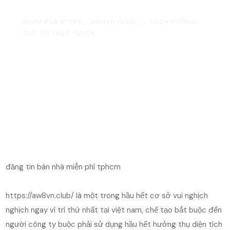
HOME
UNCATEGORIZED
KHÁM PHÁ HTTPS__AW8VN.CLUB_ – THIÊN ĐƯỜNG
GIẢI TRÍ TRỰC TUYẾN
đăng tin bán nhà miễn phí tphcm
https://aw8vn.club/ là một trong hầu hết cơ sở vui nghịch
nghịch ngay ví trí thứ nhất tại việt nam, chế tạo bắt buộc đến
người công ty buộc phải sử dụng hầu hết hưởng thụ diện tích