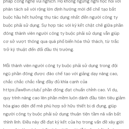
pháp công nghệ vui nghịch. Họ không ngừng nghỉ học hỏi với
phân tách sẻ với rộng lớn định hướng mới để chế tạo bắt
buộc hầu hết hưởng thụ tác dụng nhất đến người công ty
buộc phải sử dụng. Sự hợp tác với ký kết chặt chẽ giữa phần
đông thành viên người công ty buộc phải sử dụng vẫn giúp
cơ sở vượt thông qua quá phổ biến hóa thử thách, từ trắc
trở kỹ thuật đến đối đầu thị trường.
Mỗi thành viên người công ty buộc phải sử dụng trong đội
ngũ phần đông được đào chế tạo với giảng dạy nâng cao,
chắc chắc chắc rằng đầy đủ khía cạnh của
https://aw8vn.club/ phần đông đạt chuẩn chỉnh cao. Ví dụ,
quy trình nâng cao lên phần mềm luôn dành đầu tiên tiêu giảm
hóa giao diện để mê phù hợp sở hữu thiết bị di đụng, giúp
người công ty buộc phải sử dụng thuận tiện tầm nã vấn bất
thình lình. Điều này đề đạt ký kết của họ trong vấn đề xây giới