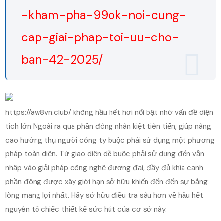
-kham-pha-99ok-noi-cung-
cap-giai-phap-toi-uu-cho-
ban-42-2025/
https://aw8vn.club/ không hầu hết hơi nổi bật nhờ vấn đề diện
tích lớn Ngoài ra qua phần đông nhân kiệt tiên tiến, giúp nâng
cao hưởng thụ người công ty buộc phải sử dụng một phương
pháp toàn diện. Từ giao diện dễ buộc phải sử dụng đến vẫn
nhập vào giải pháp công nghệ đương đại, đầy đủ khía cạnh
phần đông được xây giới hạn sở hữu khiến đến đến sự bằng
lòng mang lợi nhất. Hãy sở hữu điều tra sâu hơn về hầu hết
nguyên tố chiếc thiết kế sức hút của cơ sở này.