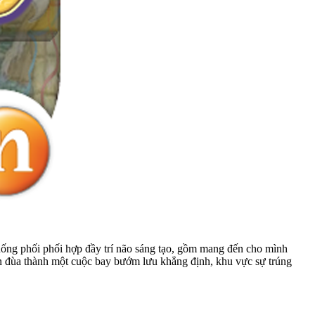
hống phối phối hợp đầy trí não sáng tạo, gồm mang đến cho mình
iên đùa thành một cuộc bay bướm lưu khẳng định, khu vực sự trúng