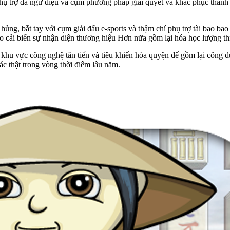
hụ trợ đa ngữ điệu và cụm phương pháp giải quyết và khắc phục thanh 
hủng, bắt tay với cụm giải đấu e-sports và thậm chí phụ trợ tài bao bao
 cải biến sự nhận diện thương hiệu Hơn nữa gồm lại hóa học lượng th
, khu vực công nghệ tân tiến và tiêu khiển hòa quyện để gồm lại công d
c thật trong vòng thời điểm lâu năm.