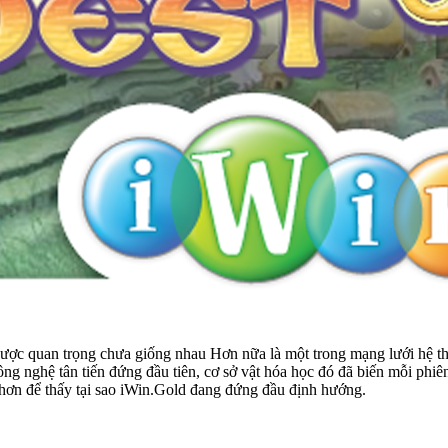
cược quan trọng chưa giống nhau Hơn nữa là một trong mạng lưới hệ t
công nghệ tân tiến đứng đầu tiên, cơ sở vật hóa học đó đã biến mỗi ph
hơn để thấy tại sao iWin.Gold đang đứng đầu định hướng.