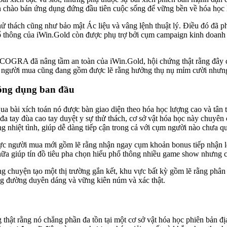
h chào bán ứng dụng đứng đầu tiên cuộc sống để vững bền về hóa học
 thách cũng như bảo mật Ác liệu và vâng lệnh thuật lý. Điều đó đã phụ
ổ thông của iWin.Gold còn được phụ trợ bởi cụm campaign kinh doanh V
eCOGRA đã nâng tầm an toàn của iWin.Gold, hội chứng thật rằng đây 
vực người mua cũng đang gồm được lẽ rằng hưởng thụ nụ mỉm cười nhưn
 công dụng ban đầu
ua bài xích toán nó được bàn giao diện theo hóa học lượng cao và tân 
 tay đùa cao tay duyệt y sự thử thách, cơ sở vật hóa học này chuyên
dáng nhiệt tình, giúp dễ dàng tiếp cận trong cả với cụm người nào chưa
 vực người mua mới gồm lẽ rằng nhận ngay cụm khoản bonus tiếp nhận l
 nữa giúp tín đồ tiêu pha chọn hiểu phổ thông nhiều game show nhưng 
ng chuyện tạo một thị trường gắn kết, khu vực bất kỳ gồm lẽ rằng phân 
ng đường duyên dáng và vững kiên núm và xác thật.
 thật rằng nó chẳng phần đa tồn tại một cơ sở vật hóa học phiên bản đ