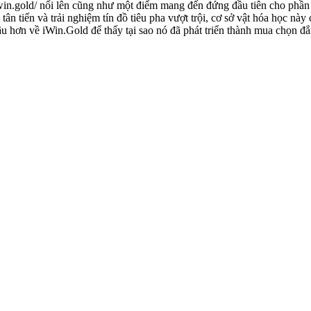
/iwin.gold/ nổi lên cũng như một điểm mang đến đứng đầu tiên cho ph
 tân tiến và trải nghiệm tín đồ tiêu pha vượt trội, cơ sở vật hóa học
âu hơn về iWin.Gold để thấy tại sao nó đã phát triển thành mua chọn đ