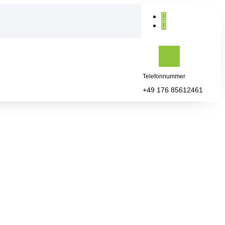
Telefonnummer
+49 176 85612461