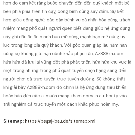
hơn do cam kết ràng buộc chuyển đến đến quý khách một bề
bên phía phía trên tin cậy, công bình cùng say đắm. Sự kết
hợp giữa công nghệ, các căn bệnh vụ cá nhân hóa cùng trách
nhiệm mang phổ quát người quen biết đang giúp hệ ứng dụng
này ghi dấu ấn ấn mạnh bạo mẽ cùng mạnh bạo mẽ cùng uy
lực trong lòng địa quý khách. Với góc quan giáp lâu năm hạn
cùng sự không giới hạn cách khắc phục tân, Az888xn.com
hứa hứa đã lưu lại vững đột phá phát triển, hứa hứa khu vực là
một trong những trong phổ quát tuyển chọn hạng sang đến
người chơi cá trực tuyến trực tuyến đường. Sẽ không thật
khi giải bày Az888xn.com đó chính là hệ ứng dụng tiêu khiển
hoàn hảo đến các ai muốn mang tham domain authority vào
trải nghiệm cá trực tuyến một cách khắc phục hoàn mỹ.
Sitemap:
https://begaj-bau.de/sitemap.xml