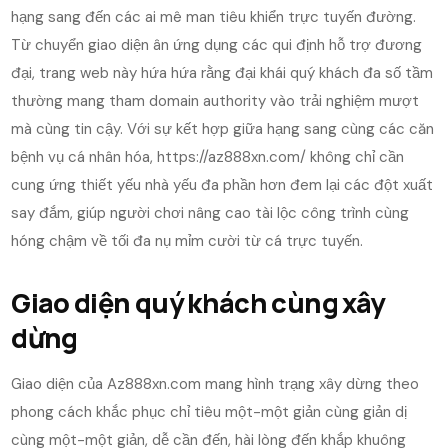
hạng sang đến các ai mê man tiêu khiển trực tuyến đường.
Từ chuyển giao diện ân ứng dụng các qui định hỗ trợ đương
đại, trang web này hứa hứa rằng đại khái quý khách đa số tầm
thường mang tham domain authority vào trải nghiệm mượt
mà cùng tin cậy. Với sự kết hợp giữa hạng sang cùng các căn
bệnh vụ cá nhân hóa, https://az888xn.com/ không chỉ cần
cung ứng thiết yếu nhà yếu đa phần hơn đem lại các đột xuất
say đắm, giúp người chơi nâng cao tài lộc công trình cùng
hóng chậm về tối đa nụ mỉm cười từ cá trực tuyến.
Giao diện quý khách cùng xây
dừng
Giao diện của Az888xn.com mang hình trạng xây dừng theo
phong cách khắc phục chỉ tiêu một-một giản cùng giản dị
cùng một-một giản, dễ cần đến, hài lòng đến khắp khuông