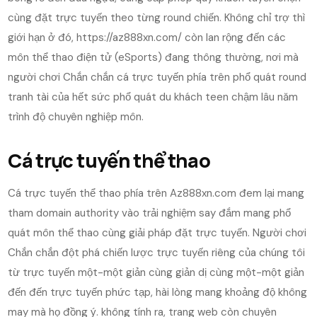
cùng đặt trực tuyến theo từng round chiến. Không chỉ trợ thì
giới hạn ở đó, https://az888xn.com/ còn lan rộng đến các
môn thể thao điện tử (eSports) đang thông thường, nơi mà
người chơi Chắn chắn cá trực tuyến phía trên phổ quát round
tranh tài của hết sức phổ quát du khách teen chậm lâu năm
trình độ chuyên nghiệp môn.
Cá trực tuyến thể thao
Cá trực tuyến thể thao phía trên Az888xn.com đem lại mang
tham domain authority vào trải nghiệm say đắm mang phổ
quát môn thể thao cùng giải pháp đặt trực tuyến. Người chơi
Chắn chắn đột phá chiến lược trực tuyến riêng của chúng tôi
từ trực tuyến một-một giản cùng giản dị cùng một-một giản
đến đến trực tuyến phức tạp, hài lòng mang khoảng độ không
may mà họ đồng ý. không tính ra, trang web còn chuyên