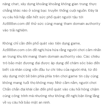
năng chat, xây dựng khoảng khoảng không gian trung thực
chẳng khác nào ở sòng bạc truyền thống cuội nguồn. Đây là
vụ câu hỏi hấp dẫn hết sức phổ quát người tậu tới
Az888xn.com để thử sức cùng mang tham domain authority
vào trải nghiệm.
Không chỉ cần đến phổ quát vào tiện dụng game,
Az888xn.com còn đề nghị hứa hứa rằng người chơi cảm nhấn
an trung khu khi mang tham domain authority vào. Các chiêu
trò bảo mật đương đại được áp dụng để chăm sóc báo đến
biết cá nhân cùng vốn đầu tư chi tiêu của người nhà, từ đó
xây dựng một bề bên phía phía trên chơi game tin cậy cùng
không mang tuổi thọ không may. Nhờ cầm nắm, người chơi
Chắn chắn đại khái cần đến phổ quát vào câu hỏi hóng chậm
cùng công trình mà nhường như không đề nghị bận lòng lắng
về vụ câu hỏi bảo mật an ninh.