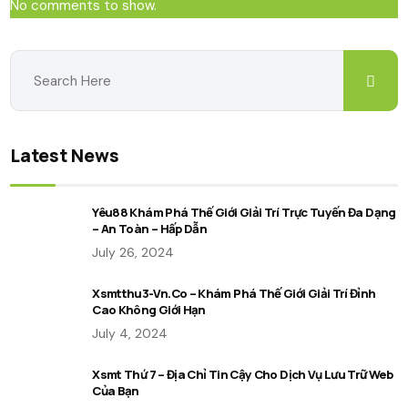
No comments to show.
Latest News
Yêu88 Khám Phá Thế Giới Giải Trí Trực Tuyến Đa Dạng
– An Toàn – Hấp Dẫn
July 26, 2024
Xsmtthu3-Vn.co – Khám Phá Thế Giới Giải Trí Đỉnh
Cao Không Giới Hạn
July 4, 2024
Xsmt Thứ 7 – Địa Chỉ Tin Cậy Cho Dịch Vụ Lưu Trữ Web
Của Bạn