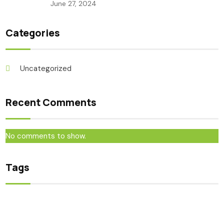
June 27, 2024
Categories
Uncategorized
Recent Comments
No comments to show.
Tags