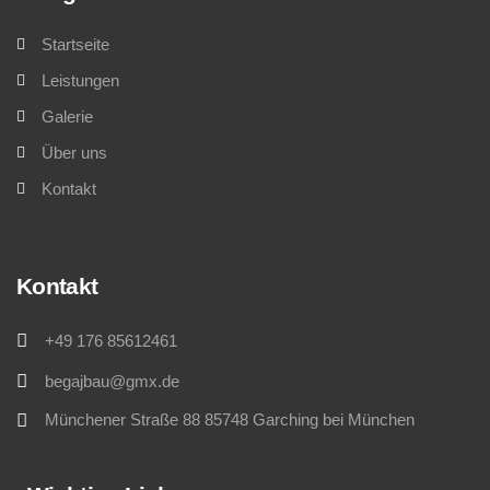
Startseite
Leistungen
Galerie
Über uns
Kontakt
Kontakt
+49 176 85612461
begajbau@gmx.de
Münchener Straße 88 85748 Garching bei München