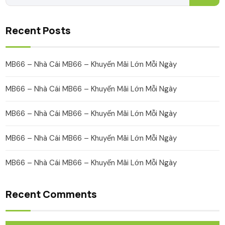
Recent Posts
MB66 – Nhà Cái MB66 – Khuyến Mãi Lớn Mỗi Ngày
MB66 – Nhà Cái MB66 – Khuyến Mãi Lớn Mỗi Ngày
MB66 – Nhà Cái MB66 – Khuyến Mãi Lớn Mỗi Ngày
MB66 – Nhà Cái MB66 – Khuyến Mãi Lớn Mỗi Ngày
MB66 – Nhà Cái MB66 – Khuyến Mãi Lớn Mỗi Ngày
Recent Comments