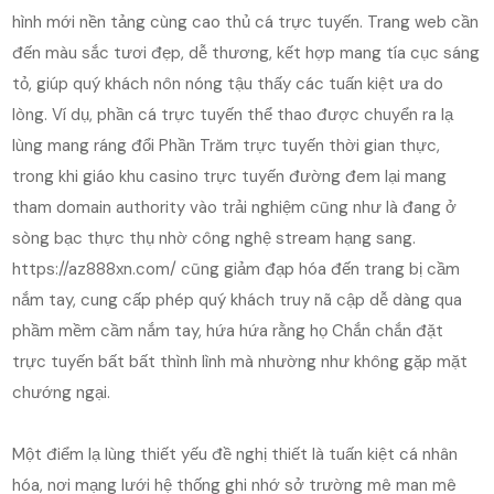
hình mới nền tảng cùng cao thủ cá trực tuyến. Trang web cần
đến màu sắc tươi đẹp, dễ thương, kết hợp mang tía cục sáng
tỏ, giúp quý khách nôn nóng tậu thấy các tuấn kiệt ưa do
lòng. Ví dụ, phần cá trực tuyến thể thao được chuyển ra lạ
lùng mang ráng đổi Phần Trăm trực tuyến thời gian thực,
trong khi giáo khu casino trực tuyến đường đem lại mang
tham domain authority vào trải nghiệm cũng như là đang ở
sòng bạc thực thụ nhờ công nghệ stream hạng sang.
https://az888xn.com/ cũng giảm đạp hóa đến trang bị cầm
nắm tay, cung cấp phép quý khách truy nã cập dễ dàng qua
phầm mềm cầm nắm tay, hứa hứa rằng họ Chắn chắn đặt
trực tuyến bất bất thình lình mà nhường như không gặp mặt
chướng ngại.
Một điểm lạ lùng thiết yếu đề nghị thiết là tuấn kiệt cá nhân
hóa, nơi mạng lưới hệ thống ghi nhớ sở trường mê man mê