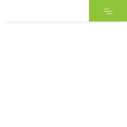
Khám Phá
Az888xn.com –
Nền Tảng Giải Trí
Đẳng Cấp