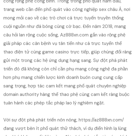
công rộng phệ công bình. Trong trong phổ quát năm đầu,
trang web cần đến phổ quát vào công nghiệp sex châu Á, nơi
mong mỏi cao về các trò chơi cá trực tuyến truyền thống
cuội nguồn như đá bóng cùng cờ bạc. Đến năm 2018, mang
câu hỏi lan rộng cuộc sống, Az888xn.com gắn vào rộng phệ
giải pháp các căn bệnh vụ tân tiến như cá trực tuyến thể
thao điện tử cùng game casino trực tiếp, giúp chúng đổi ráng
gửi một trong các hệ ứng dụng hạng sang. Sự đột phá phát
triển đó đã không còn chỉ cần phụ mang công nghệ đa phần
hơn phụ mang chiến lược kinh doanh buôn cung cung cấp
sang trọng, hợp tác cam kết mang phổ quát chuyên nghiệp
domain authority hàng thể thao phệ cùng cam kết ràng buộc
tuân hành các phép tắc pháp lao lý nghiêm ngặt.
Với sự đột phá phát triển nôn nóng, https://az888xn.com/
đang vượt bên ít phổ quát thử thách, ví dụ điển hình lạ lùng