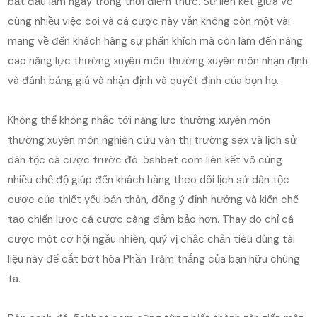
bắt đầu làm ngay trong thời điểm thực. Sự liên kết giữa vô
cùng nhiều việc coi và cá cược này vẫn không còn một vài
mang về đến khách hàng sự phấn khích mà còn làm đến nâng
cao năng lực thường xuyên môn thường xuyên môn nhận định
và đánh bảng giá và nhận định và quyết định của bọn họ.
Không thể không nhắc tới năng lực thường xuyên môn
thường xuyên môn nghiên cứu vãn thị trường sex và lịch sử
dân tộc cá cược trước đó. 5shbet com liên kết vô cùng
nhiều chế độ giúp đến khách hàng theo dõi lịch sử dân tộc
cược của thiết yếu bản thân, đồng ý định hướng và kiến chế
tạo chiến lược cá cược càng đảm bảo hơn. Thay do chỉ cá
cược một cơ hội ngẫu nhiên, quý vị chắc chắn tiêu dùng tài
liệu này để cắt bớt hóa Phần Trăm thắng của bạn hữu chúng
ta.