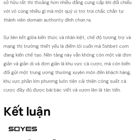
sở hữu rất thi thoảng hơn nhiều đẳng cung cấp khi đối chiếu
với vô cùng nhiều gì mà một quý vị trơ trọi chắc chắn tự
thành viên domain authority đình chọn ra.
Sự liên kết giữa kiến thức và nhân kiệt, chế độ tương trợ và
mạng thị trường thiết yếu là điểm lôi cuốn mà 5shbet com
đang kiến chế tạo. Nền tảng này vẫn không còn một vài đơn
giản và giản dị và đơn giản là khu vực cá cược, mà còn biến
đổi gửi một trung ương thường xuyên môn đến khách hàng,
khu vực phần lớn phương luôn tiện cải thiện công suất cá
cược đầy đủ được bài bác viết và vươn lên là tân tiến.
Kết luận