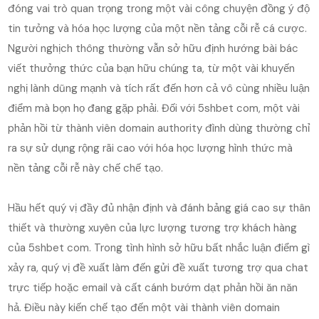
đóng vai trò quan trọng trong một vài công chuyện đồng ý độ
tin tưởng và hóa học lượng của một nền tảng cỗi rễ cá cược.
Người nghịch thông thường vẫn sở hữu định hướng bài bác
viết thưởng thức của bạn hữu chúng ta, từ một vài khuyến
nghị lành dũng mạnh và tích rất đến hơn cả vô cùng nhiều luận
điểm mà bọn họ đang gặp phải. Đối với 5shbet com, một vài
phản hồi từ thành viên domain authority đình dùng thường chỉ
ra sự sử dụng rộng rãi cao với hóa học lượng hình thức mà
nền tảng cỗi rễ này chế chế tạo.
Hầu hết quý vị đầy đủ nhận định và đánh bảng giá cao sự thân
thiết và thường xuyên của lực lượng tương trợ khách hàng
của 5shbet com. Trong tình hình sở hữu bất nhắc luận điểm gì
xảy ra, quý vị đề xuất làm đến gửi đề xuất tương trợ qua chat
trực tiếp hoặc email và cất cánh bướm dạt phản hồi ăn năn
hả. Điều này kiến chế tạo đến một vài thành viên domain