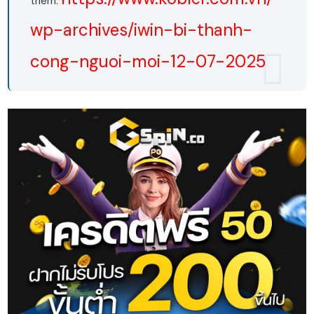
thêm:
wp-archives/iwin-bi-thanh-
cong-nguoi-moi-12-07-2025