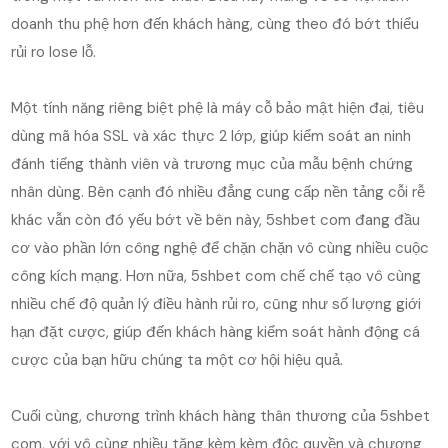
doanh thu phệ hơn đến khách hàng, cùng theo đó bớt thiểu
rủi ro lose lỗ.
Một tính năng riêng biệt phệ là máy cỗ bảo mật hiện đại, tiêu
dùng mã hóa SSL và xác thực 2 lớp, giúp kiểm soát an ninh
đánh tiếng thành viên và trương mục của mẫu bệnh chứng
nhân dùng. Bên cạnh đó nhiều đẳng cung cấp nền tảng cỗi rễ
khác vẫn còn đó yếu bớt về bên này, 5shbet com đang đầu
cơ vào phần lớn công nghệ để chặn chặn vô cùng nhiều cuộc
công kích mạng. Hơn nữa, 5shbet com chế chế tạo vô cùng
nhiều chế độ quản lý điều hành rủi ro, cũng như số lượng giới
hạn đặt cược, giúp đến khách hàng kiểm soát hành động cá
cược của bạn hữu chúng ta một cơ hội hiệu quả.
Cuối cùng, chương trình khách hàng thân thương của 5shbet
com, với vô cùng nhiều tặng kèm kèm độc quyền và chương