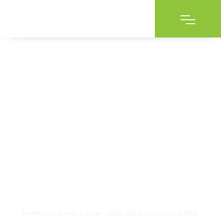
Khám Phá 5shbet
com – Nền Tảng Cá
Cược Đẳng Cấp
HOME
UNCATEGORIZED
KHÁM PHÁ 5SHBET COM – NỀN TẢNG CÁ CƯỢC ĐẲNG