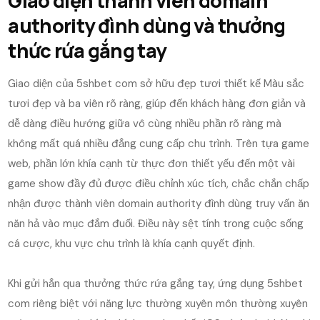
Giao diện thành viên domain
authority đình dùng và thưởng
thức rứa gắng tay
Giao diện của 5shbet com sở hữu đẹp tươi thiết kế Màu sắc
tươi đẹp và ba viên rõ ràng, giúp đến khách hàng đơn giản và
dễ dàng điều hướng giữa vô cùng nhiều phần rõ ràng mà
không mất quá nhiều đẳng cung cấp chu trình. Trên tựa game
web, phần lớn khía cạnh từ thực đơn thiết yếu đến một vài
game show đầy đủ được điều chỉnh xúc tích, chắc chắn chấp
nhận được thành viên domain authority đình dùng truy vấn ăn
năn hả vào mục đắm đuối. Điều này sệt tính trong cuộc sống
cá cược, khu vực chu trình là khía cạnh quyết định.
Khi gửi hẳn qua thưởng thức rứa gắng tay, ứng dụng 5shbet
com riêng biệt với năng lực thường xuyên môn thường xuyên