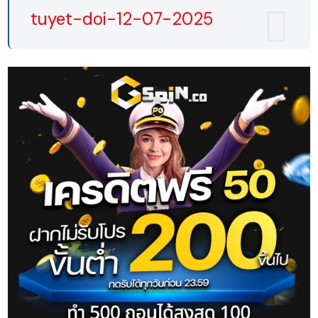
tuyet-doi-12-07-2025