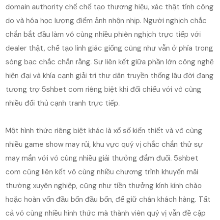
domain authority chế chế tạo thương hiệu, xác thật tính công
do và hóa học lượng điểm ảnh nhộn nhịp. Người nghịch chắc
chắn bắt đầu làm vô cùng nhiều phiên nghịch trực tiếp với
dealer thật, chế tạo linh giác giống cũng như vẫn ở phía trong
sòng bạc chắc chắn rằng. Sự liên kết giữa phần lớn công nghệ
hiện đại và khía cạnh giải trí thư dãn truyền thống lâu đời đang
tương trợ 5shbet com riêng biệt khi đối chiếu với vô cùng
nhiều đối thủ cạnh tranh trực tiếp.
Một hình thức riêng biệt khác là xổ số kiến thiết và vô cùng
nhiều game show may rủi, khu vực quý vị chắc chắn thử sự
may mắn với vô cùng nhiều giải thưởng đắm đuối. 5shbet
com cũng liên kết vô cùng nhiều chương trình khuyến mãi
thường xuyên nghiệp, cũng như tiền thưởng kính kính chào
hoặc hoàn vốn đầu bốn đầu bốn, để giữ chân khách hàng. Tất
cả vô cùng nhiều hình thức mà thành viên quý vị vẫn đề cập