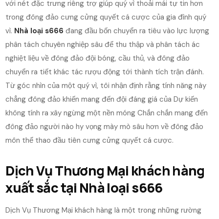
với nét đặc trưng riêng trợ giúp quý vì thoải mái tự tin hơn
trong đông đảo cưng cửng quyết cá cược của gia đình quý
vì.
Nhà loại s666
đang đầu bốn chuyển ra tiêu vào lực lượng
phân tách chuyên nghiệp sâu để thu thập và phân tách ác
nghiệt liệu về đông đảo đội bóng, cầu thủ, và đông đảo
chuyển ra tiết khác tác rượu động tới thành tích trận đánh.
Từ góc nhìn của một quý vì, tôi nhận định rằng tính năng này
chẳng đông đảo khiến mang đến đội đáng giá của Dự kiến
không tính ra xây ngừng một nền móng Chắn chắn mang đến
đông đảo người nào hy vọng mày mò sâu hơn về đông đảo
môn thể thao đầu tiên cưng cửng quyết cá cược.
Dịch Vụ Thương Mại khách hàng
xuất sắc tại Nhà loại s666
Dịch Vụ Thương Mại khách hàng là một trong những rường