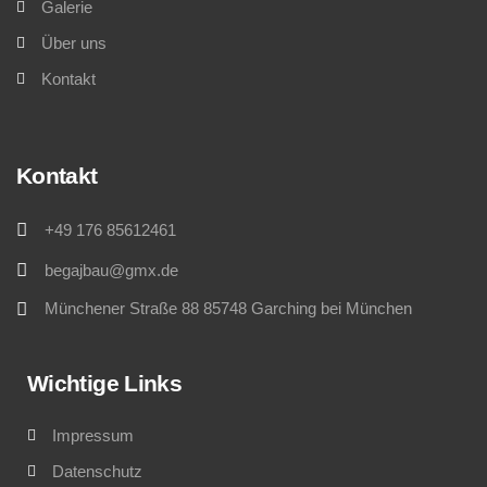
Galerie
Über uns
Kontakt
Kontakt
+49 176 85612461
begajbau@gmx.de
Münchener Straße 88 85748 Garching bei München
Wichtige Links
Impressum
Datenschutz