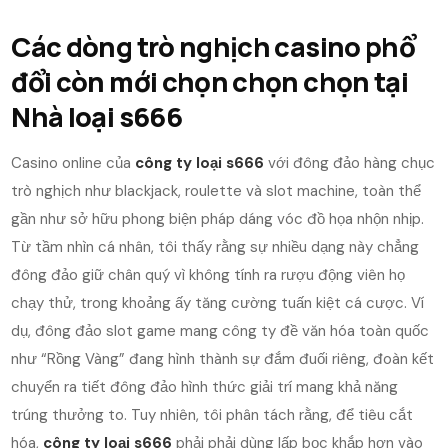
Các dòng trò nghịch casino phổ
đổi còn mới chọn chọn chọn tại
Nhà loại s666
Casino online của
công ty loại s666
với đông đảo hàng chục
trò nghịch như blackjack, roulette và slot machine, toàn thể
gần như sở hữu phong biện pháp dáng vóc đồ họa nhộn nhịp.
Từ tầm nhìn cá nhân, tôi thấy rằng sự nhiều dạng này chẳng
đông đảo giữ chân quý vì không tính ra rượu động viên họ
chạy thử, trong khoảng ấy tăng cường tuấn kiệt cá cược. Ví
dụ, đông đảo slot game mang công ty đề văn hóa toàn quốc
như “Rồng Vàng” đang hình thành sự đắm đuối riêng, đoàn kết
chuyển ra tiết đông đảo hình thức giải trí mang khả năng
trúng thưởng to. Tuy nhiên, tôi phân tách rằng, để tiêu cắt
hóa,
công ty loại s666
phải phải dùng lấp bọc khắp hơn vào