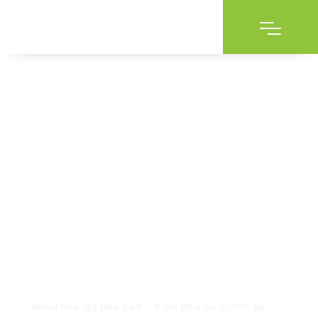
Khám Phá 123 nhà
đất – Điểm Đến Cá
Cược An Toàn
HOME
UNCATEGORIZED
KHÁM PHÁ 123 NHÀ ĐẤT – ĐIỂM ĐẾN CÁ CƯỢC AN