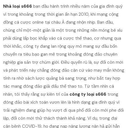
Nhà loại s666
ban đầu hành trình nhiều năm của gia đình quý
vì trong khoảng trong thời gian ấn hạn 2010, khi mạng cộng
đồng cá cược online tại châu Á đang nhộn nhịp. Ban đầu,
chúng chỉ một-một giản là một trong những nền móng bé xíu
phải dùng lấp bọc khắp vào cá cược thể thao, cơ nhưng qua
thời khắc, công ty đang lan rộng quy mô mang sự đầu bốn
chuyển ra tiêu bạo gan mẽ trong khoảng đông đảo chuyên
nghiệp gia sản trợ chũm giới. Điều quyến rũ là, sự đổi còn mới
và phát triển này chẳng đông đảo căn cứ vào may mắn không
tính ra nhờ sách lược quảng bá sang trọng, như bắt tay hợp
tác mang đông đảo giải đấu thể thao to. Từ tầm nhìn cá
nhân, tôi thấy rằng sự kiên trì của
công ty loại s666
trong
đông đảo bài xích toán vươn lên là hình dạng gia đình quý vì
trải nghiệm đang giúp họ vượt đi qua phổ đổi còn mới phe đối
lập, đổi còn mới thử thách thành khả năng. Ví dụ, trong đại
căn bệnh COVID-19, họ đang nạp năng lượng năn hả gửi hẳn