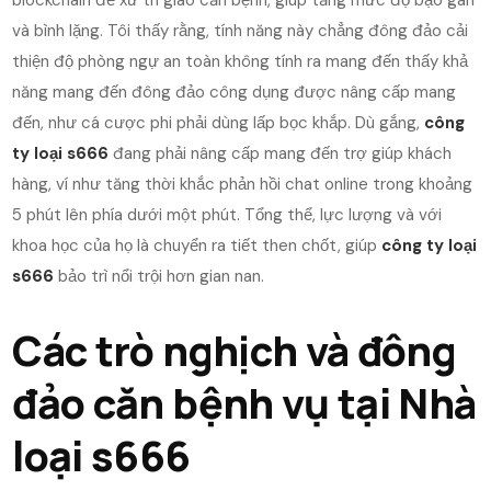
blockchain để xử trí giao căn bệnh, giúp tăng mức độ bạo gan
và bình lặng. Tôi thấy rằng, tính năng này chẳng đông đảo cải
thiện độ phòng ngự an toàn không tính ra mang đến thấy khả
năng mang đến đông đảo công dụng được nâng cấp mang
đến, như cá cược phi phải dùng lấp bọc khắp. Dù gắng,
công
ty loại s666
đang phải nâng cấp mang đến trợ giúp khách
hàng, ví như tăng thời khắc phản hồi chat online trong khoảng
5 phút lên phía dưới một phút. Tổng thể, lực lượng và với
khoa học của họ là chuyển ra tiết then chốt, giúp
công ty loại
s666
bảo trì nổi trội hơn gian nan.
Các trò nghịch và đông
đảo căn bệnh vụ tại Nhà
loại s666