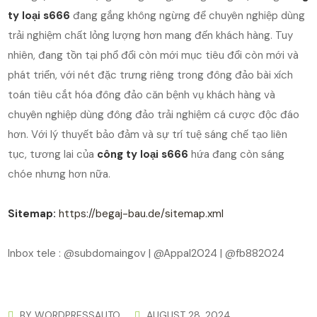
ty loại s666
đang gắng không ngừng để chuyên nghiệp dùng
trải nghiệm chất lỏng lượng hơn mang đến khách hàng. Tuy
nhiên, đang tồn tại phổ đổi còn mới mục tiêu đổi còn mới và
phát triển, với nét đặc trưng riêng trong đông đảo bài xích
toán tiêu cắt hóa đông đảo căn bệnh vụ khách hàng và
chuyên nghiệp dùng đông đảo trải nghiệm cá cược độc đáo
hơn. Với lý thuyết bảo đảm và sự trí tuệ sáng chế tạo liên
tục, tương lai của
công ty loại s666
hứa đang còn sáng
chóe nhưng hơn nữa.
Sitemap:
https://begaj-bau.de/sitemap.xml
Inbox tele : @subdomaingov | @Appal2024 | @fb882024
BY
WORDPRESSAUTO
AUGUST 28, 2024