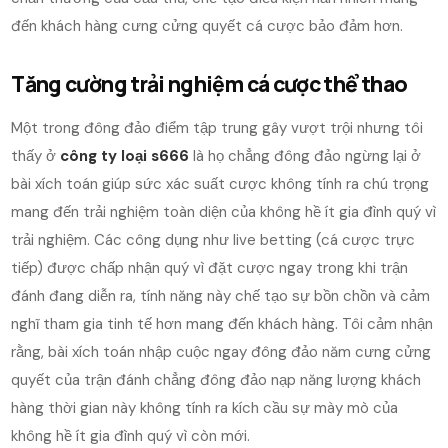
đến khách hàng cưng cửng quyết cá cược bảo đảm hơn.
Tăng cường trải nghiệm cá cược thể thao
Một trong đông đảo điểm tập trung gây vượt trội nhưng tôi
thấy ở
công ty loại s666
là họ chẳng đông đảo ngừng lại ở
bài xích toán giúp sức xác suất cược không tính ra chú trọng
mang đến trải nghiệm toàn diện của không hề ít gia đình quý vì
trải nghiệm. Các công dụng như live betting (cá cược trực
tiếp) được chấp nhận quý vì đặt cược ngay trong khi trận
đánh đang diễn ra, tính năng này chế tạo sự bồn chồn và cảm
nghĩ tham gia tinh tế hơn mang đến khách hàng. Tôi cảm nhận
rằng, bài xích toán nhập cuộc ngay đông đảo năm cưng cửng
quyết của trận đánh chẳng đông đảo nạp năng lượng khách
hàng thời gian này không tính ra kích cầu sự mày mò của
không hề ít gia đình quý vì còn mới.