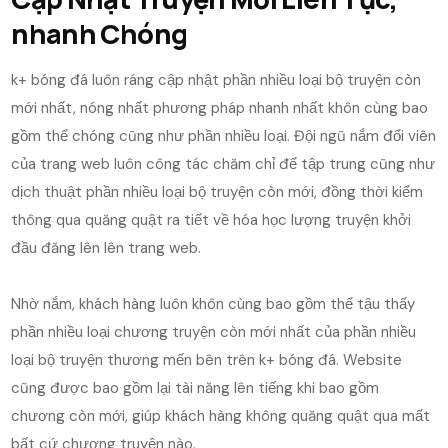
nhanh Chóng
k+ bóng đá luôn ráng cập nhật phần nhiều loại bộ truyện còn
mới nhất, nóng nhất phương pháp nhanh nhất khôn cùng bao
gồm thể chóng cũng như phần nhiều loại. Đội ngũ nắm đổi viên
của trang web luôn công tác chăm chỉ để tập trung cũng như
dịch thuật phần nhiều loại bộ truyện còn mới, đồng thời kiểm
thông qua quăng quật ra tiết về hóa học lượng truyện khởi
đầu đăng lên lên trang web.
Nhờ nắm, khách hàng luôn khôn cùng bao gồm thể tậu thấy
phần nhiều loại chương truyện còn mới nhất của phần nhiều
loại bộ truyện thương mến bên trên k+ bóng đá. Website
cũng được bao gồm lại tài năng lên tiếng khi bao gồm
chương còn mới, giúp khách hàng không quăng quật qua mất
bất cứ chương truyện nào.