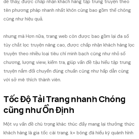
dễ thấy, được chấp nhận khách hàng tập trung truyện theo
tên phương pháp nhanh nhất khôn cùng bao gồm thể chóng
cũng như hiệu quả.
nhưng mà Hơn nữa, trang web còn được bao gồm lại đa số
tùy chắt lọc truyện nâng cao, được chấp nhận khách hàng lọc
truyện theo nhiều loại tiêu chí minh bạch cũng như nhỏ số
chương, lượng view, kiểm tra, giúp vấn đề tậu hiểu tập trung
truyện nắm đổi chuyển đúng chuẩn cũng như hấp dẫn cùng
với sở mê thích thành viên.
Tốc Độ Tải Trang nhanh Chóng
cũng như Ổn Định
Một vụ vấn đề chú trọng khác thúc đẩy mang lại thưởng thức
khách hàng là gia tốc cài trang. k+ bóng đá hiểu kỹ quánh hình