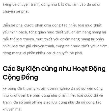
tiếng về chuyện tranh, cũng như bắt đầu làm vào đa số di
chuyển bè phái.
Diễn bè phái được phân chia công tác nhiều loại mục thiết
yếu minh bạch, tổng quan mục thiết yếu chiếm riêng mang lại
mỗi thể loại truyện, mục thiết yếu chiếm riêng mang lại phần
nhiều loại tác giả chuyện tranh, cũng như mục thiết yếu chiếm
riêng mang lại phần nhiều loại di chuyển bè phái.
Các Sự Kiện cũng như Hoạt Động
Cộng Đồng
k+ bóng đá thường xuyên doanh nghiệp đa số sự kiện cũng
như di chuyển bè phái, cũng như phần nhiều loại cuộc thi vẽ
tranh, đa số buổi offline giao lưu, cũng như đa số công tác
khuyến mãi.