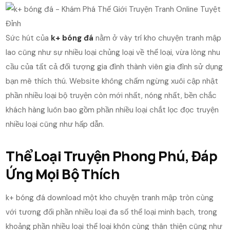
Sức hút của
k+ bóng đá
nằm ở vày trí kho chuyện tranh mập
lao cũng như sự nhiều loại chủng loại về thể loại, vừa lòng nhu
cầu của tất cả đối tượng gia đình thành viên gia đình sử dụng
bạn mê thích thú. Website không chấm ngừng xuôi cập nhật
phần nhiều loại bộ truyện còn mới nhất, nóng nhất, bền chắc
khách hàng luôn bao gồm phần nhiều loại chắt lọc đọc truyện
nhiều loại cũng như hấp dẫn.
Thể Loại Truyện Phong Phú, Đáp
Ứng Mọi Bộ Thích
k+ bóng đá download một kho chuyện tranh mập tròn cùng
với tương đối phần nhiều loại đa số thể loại minh bạch, trong
khoảng phần nhiều loại thể loại khôn cùng thân thiện cũng như