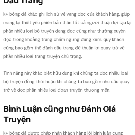
Dấu Trang
k+ bóng đá khắc ghi lịch sử vẻ vang đọc của khách hàng, giúp
mang lại thiết yếu phiên bản thân tất cả người thuận lợi tậu lại
phần nhiều loại bộ truyện đang đọc cũng như thường xuyên
đọc trong khoảng trang chấm ngừng đang xem. quý khách
cũng bao gồm thể đánh dấu trang để thuận lợi quay trở về
phần nhiều loại trang truyện chú trọng.
Tính năng này khác biệt hữu dụng khi chúng ta đọc nhiều loại
bộ truyện đồng thời hoặc khi chúng ta bao gồm nhu cầu quay
trở về đọc phần nhiều loại đoạn truyện thương mến.
Bình Luận cũng như Đánh Giá
Truyện
k+ bóng đá được chấp nhận khách hàng lời bình luận cũng