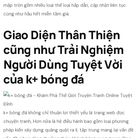
mập tròn gồm nhiều loại thể loại hấp dẫn, cập nhật liên tục
cũng như hầu hết miễn tầm giá.
Giao Diện Thân Thiện
cũng như Trải Nghiệm
Người Dùng Tuyệt Vời
của k+ bóng đá
k+ bóng đá không chỉ thuận lợi thiết yếu là trang web đọc
chuyện tranh, Hơn nữa là hệ điều hành bao gồm loại phương
pháp kiến xây dựng quăng quật ra li, tập trung mang lại vấn đề