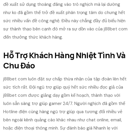
đề xuất sử dụng thoáng đãng vào trò nghịch mà lại dường
như ko đã gồm thể trở đề xuất phân trọng tâm do chưng hết
sức nhiều vấn đề công nghệ. Điều này chẳng đầy đủ biểu hiện
sự thành thạo bên cạnh đó mở ra sự dồn vào của j88bet com
đến thưởng thức khách hàng.
Hỗ Trợ Khách Hàng Nhiệt Tình Và
Chu Đáo
j88bet com luôn đặt sự chấp thừa nhận của tập đoàn lên hết
sức tích rất. Đội ngũ trợ giúp quý hết sức nhiều đọc giả của
j88bet com được giảng dạy gồm kế hoạch, thành thạo với
luôn sẵn sàng trợ giúp gamer 24/7. Người nghịch đã gồm thể
Hotline điện cùng hàng ngũ trợ giúp qua tương đối nhiều vẻ
bên ngoài kênh quảng cáo khác nhau như chat online, email,
hoặc điện thoại thông minh. Sự đánh báo giá Nhanh lẹ với