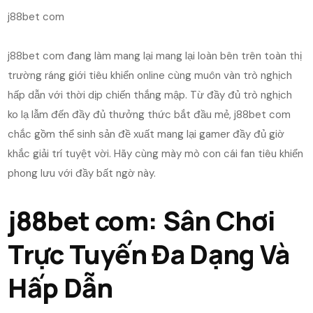
j88bet com
j88bet com đang làm mang lại mang lại loàn bên trên toàn thị
trường ráng giới tiêu khiển online cùng muôn vàn trò nghịch
hấp dẫn với thời dịp chiến thắng mập. Từ đầy đủ trò nghịch
ko lạ lẫm đến đầy đủ thưởng thức bắt đầu mẻ, j88bet com
chắc gồm thể sinh sản đề xuất mang lại gamer đầy đủ giờ
khắc giải trí tuyệt vời. Hãy cùng mày mò con cái fan tiêu khiển
phong lưu với đầy bất ngờ này.
j88bet com: Sân Chơi
Trực Tuyến Đa Dạng Và
Hấp Dẫn