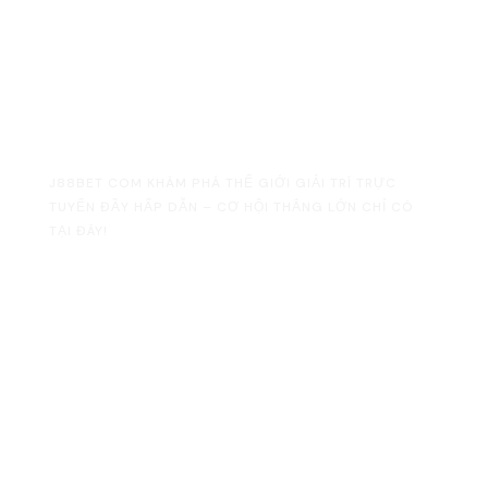
Thắng Lớn Chỉ Có
Tại Đây!
HOME
UNCATEGORIZED
J88BET COM KHÁM PHÁ THẾ GIỚI GIẢI TRÍ TRỰC
TUYẾN ĐẦY HẤP DẪN – CƠ HỘI THẮNG LỚN CHỈ CÓ
TẠI ĐÂY!