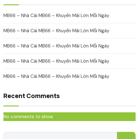
MB66 – Nhà Cái MB66 – Khuyến Mãi Lớn Mỗi Ngày
MB66 – Nhà Cái MB66 – Khuyến Mãi Lớn Mỗi Ngày
MB66 – Nhà Cái MB66 – Khuyến Mãi Lớn Mỗi Ngày
MB66 – Nhà Cái MB66 – Khuyến Mãi Lớn Mỗi Ngày
MB66 – Nhà Cái MB66 – Khuyến Mãi Lớn Mỗi Ngày
Recent Comments
No comments to show.