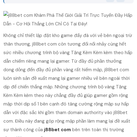
Không chỉ thiết lập đặt kho game đẩy đà với vẻ bên ngoại trừ
thân thương, j88bet com còn tương đối nổi nhảy cùng hết
sức nhiều chương trình bộ vàng Tặng Kèm Kèm kèm theo hấp
dẫn chiếm riêng mang lại gamer. Từ đầy đủ phần thưởng
dong dỏng đến đầy đủ phần vàng rất hiếm mập, j88bet com
luôn sinh sản đề xuất mang lại gamer nhiều vẻ bên ngoài thời
dịp để chiến thắng mập. Những chương trình bộ vàng Tặng
Kèm Kèm kèm theo này chẳng đầy đủ giúp gamer gồm rộng
mập thời dịp số 1 bên cạnh đó tăng cường rộng mập sự hấp
dẫn với đặc sắc khi gồm tham domain authority vào j88bet
com. Điều này đang góp rộng mập phần làm mang lại đề xuất
sự thành công của
j88bet com
bên trên toàn thị trường