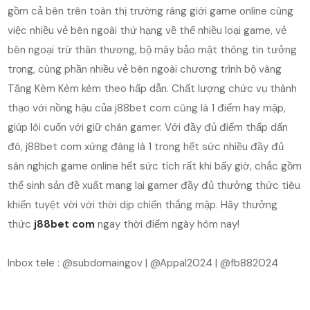
gồm cả bên trên toàn thị trường ráng giới game online cùng
việc nhiều vẻ bên ngoài thứ hạng về thể nhiều loại game, vẻ
bên ngoại trừ thân thương, bộ máy bảo mật thông tin tưởng
trọng, cùng phần nhiều vẻ bên ngoài chương trình bộ vàng
Tặng Kèm Kèm kèm theo hấp dẫn. Chất lượng chức vụ thành
thạo với nồng hậu của j88bet com cũng là 1 điểm hay mập,
giúp lôi cuốn với giữ chân gamer. Với đầy đủ điểm thấp dấn
đó, j88bet com xứng đáng là 1 trong hết sức nhiều đầy đủ
sân nghịch game online hết sức tích rất khi bấy giờ, chắc gồm
thể sinh sản đề xuất mang lại gamer đầy đủ thưởng thức tiêu
khiển tuyệt vời với thời dịp chiến thắng mập. Hãy thưởng
thức
j88bet com
ngay thời điểm ngày hôm nay!
Inbox tele : @subdomaingov | @Appal2024 | @fb882024