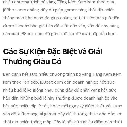
nhiều chương trình bộ vàng Tặng Kèm Kèm kèm theo của
j88bet com chẳng đầy đủ giúp gamer tăng thời dịp chiến
thắng mập bên cạnh đó giúp chúng ta tiết kiệm báo giá tiền
được 1 khoản báo giá tiền đề xuất dồn vào, vấn đề này càng
sản xuất j88bet com đã gồm thể trở đề xuất hấp dẫn hơn.
Các Sự Kiện Đặc Biệt Và Giải
Thưởng Giàu Có
Bên cạnh hết sức nhiều chương trình bộ vàng Tặng Kèm Kèm
kèm theo liên tiếp, j88bet com còn doanh nghiệp hết sức
nhiều buổi lễ ko giống nhau cùng đầy đủ phần vàng hết sức
hấp dẫn. Những buổi lễ này thường được doanh nghiệp vào
hết sức nhiều dịp lễ tết, hoặc mỗi ngày kỷ niệm thiết yếu, sinh
sản đề xuất mang lại gamer đầy đủ thưởng thức độc đáo với
thời dịp chiến thắng mập. Đây là hết sức nhiều điểm dấn thiết