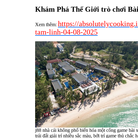
Khám Phá Thế Giới trò chơi Bài
https://absolutelycooking.
Xem thêm:
tam-linh-04-08-2025
j88 nhà cái không phổ biến hóa một cổng game bài xí
trái đất giải trí nhiều sắc màu, bởi trí game thủ chắ