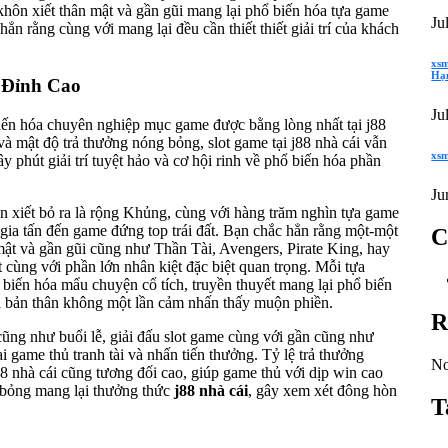
khôn xiết thân mật và gần gũi mang lại phổ biến hóa tựa game
Ju
 hẳn rằng cùng với mang lại đều cần thiết thiết giải trí của khách
xsm
Hạ
 Đỉnh Cao
Ju
iến hóa chuyên nghiệp mục game được bằng lòng nhất tại j88
và mật độ trả thưởng nóng bỏng, slot game tại j88 nhà cái vẫn
xsm
y phút giải trí tuyệt hảo và cơ hội rinh về phổ biến hóa phần
Ju
n xiết bỏ ra là rộng Khủng, cùng với hàng trăm nghìn tựa game
ia tấn đến game đứng top trái đất. Bạn chắc hẳn rằng một-một
C
mật và gần gũi cũng như Thần Tài, Avengers, Pirate King, hay
 cùng với phần lớn nhân kiệt đặc biệt quan trọng. Mỗi tựa
ổ biến hóa mẩu chuyện cổ tích, truyền thuyết mang lại phổ biến
h bản thân không một lần cảm nhấn thấy muộn phiền.
R
 cũng như buổi lễ, giải đấu slot game cùng với gần cũng như
 game thủ tranh tài và nhấn tiến thưởng. Tỷ lệ trả thưởng
No
88 nhà cái cũng tương đối cao, giúp game thủ với dịp win cao
 bỏng mang lại thưởng thức
j88 nhà cái
, gây xem xét đông hòn
T