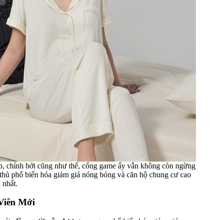
top, chính bởi cũng như thế, cổng game ấy vẫn không còn ngừng
 thủ phổ biến hóa giảm giá nóng bỏng và căn hộ chung cư cao
 nhất.
Viên Mới