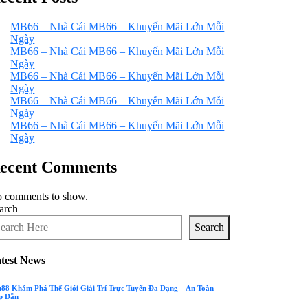
MB66 – Nhà Cái MB66 – Khuyến Mãi Lớn Mỗi
Ngày
MB66 – Nhà Cái MB66 – Khuyến Mãi Lớn Mỗi
Ngày
MB66 – Nhà Cái MB66 – Khuyến Mãi Lớn Mỗi
Ngày
MB66 – Nhà Cái MB66 – Khuyến Mãi Lớn Mỗi
Ngày
MB66 – Nhà Cái MB66 – Khuyến Mãi Lớn Mỗi
Ngày
ecent Comments
 comments to show.
arch
Search
test News
88 Khám Phá Thế Giới Giải Trí Trực Tuyến Đa Dạng – An Toàn –
p Dẫn