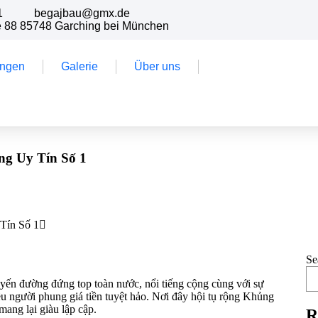
1
begajbau@gmx.de
 88 85748 Garching bei München
ungen
Galerie
Über uns
ng Uy Tín Số 1
Tín Số 1
Se
uyến đường đứng top toàn nước, nổi tiếng cộng cùng với sự
u người phung giá tiền tuyệt hảo. Nơi đây hội tụ rộng Khủng
ang lại giàu lập cập.
R