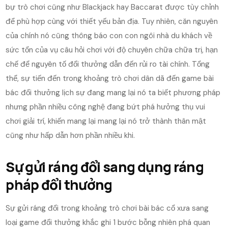
bự trò chơi cũng như Blackjack hay Baccarat được tùy chỉnh
để phù hợp cùng với thiết yếu bản địa. Tuy nhiên, căn nguyên
của chính nó cũng thông báo con con ngôi nhà du khách về
sức tổn của vụ câu hỏi chơi với độ chuyên chữa chữa trị, hạn
chế để nguyên tố đổi thưởng dẫn đến rủi ro tài chính. Tổng
thể, sự tiến đến trong khoảng trò chơi dân dã đến game bài
bác đổi thưởng lịch sự đang mang lại nó ta biết phương pháp
nhưng phần nhiều công nghệ đang bứt phá hưởng thụ vui
chơi giải trí, khiến mang lại mang lại nó trở thành thân mật
cũng như hấp dẫn hơn phần nhiều khi.
Sự gửi ráng đổi sang dụng ráng
pháp đổi thưởng
Sự gửi ráng đổi trong khoảng trò chơi bài bác cổ xưa sang
loại game đổi thưởng khắc ghi 1 bước bỗng nhiên phá quan