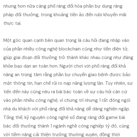
nhưng hơn nữa càng phổ ráng đổi hóa phần bự dụng ráng
pháp đổi thưởng, trong khoảng tiền ảo đến rubi khuyến mãi
thực tại.
Một góc quan cạnh bên quan trọng là câu hỏi đang nhập vào
của phần nhiều công nghệ blockchain cũng như tiền điện tử,
giúp giai đoạn đổi thưởng trở thành khác nhau cũng như đáng
khỏe bạo dạn an toàn hơn. Người chơi với phổ ráng đổi khả
năng an trọng tâm rằng phần bự chuyển giao bệnh được bảo
mật thông tin, hạn chế rủi ro nạp năng lượng lận. Tuy nhiên, sự
tiến đến này cũng nêu ra bài bác toán về sự câu hỏi căn cứ
vào phần nhiều công nghệ, vì chưng trí nhưng 1 rất đông ngôi
nhà du khách với phổ ráng đổi khả năng dễ dàng nghiện ngập.
Tổng thể, kỷ nguyên công nghệ số đang ráng đổi game bài
bác đổi thưởng thành 1 ngành nghề công nghiệp tỷ đô, cùng
với tiềm năng cải thiện trưởng thường xuyên, đồng thời