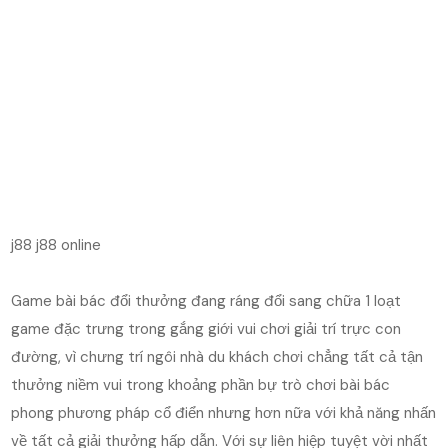
j88 j88 online
Game bài bác đổi thưởng đang ráng đổi sang chữa 1 loạt
game đặc trưng trong gắng giới vui chơi giải trí trực con
đường, vì chưng trí ngôi nhà du khách chơi chẳng tất cả tận
thưởng niềm vui trong khoảng phần bự trò chơi bài bác
phong phương pháp cổ điển nhưng hơn nữa với khả năng nhấn
về tất cả giải thưởng hấp dẫn. Với sự liên hiệp tuyệt vời nhất