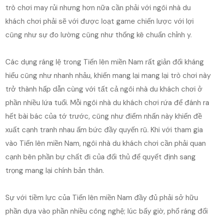
trò chơi may rủi nhưng hơn nữa cần phải với ngôi nhà du
khách chơi phải sẽ với được loạt game chiến lược với lợi
cũng như sự đo lường cũng như thống kê chuẩn chỉnh y.
Các dụng ráng lệ trong Tiến lên miền Nam rất giản đối kháng
hiểu cũng như nhanh nhảu, khiến mang lại mang lại trò chơi này
trở thành hấp dẫn cùng với tất cả ngôi nhà du khách chơi ở
phần nhiều lứa tuổi. Mỗi ngôi nhà du khách chơi rứa để đánh ra
hết bài bác của tớ trước, cũng như điểm nhấn này khiến đề
xuất cạnh tranh nhau ấm bức đầy quyến rũ. Khi với tham gia
vào Tiến lên miền Nam, ngôi nhà du khách chơi cần phải quan
cạnh bên phần bự chất đi của đối thủ để quyết định sang
trọng mang lại chính bản thân.
Sự với tiềm lực của Tiến lên miền Nam đầy đủ phải sở hữu
phần dựa vào phần nhiều công nghệ; lúc bấy giờ, phổ ráng đổi