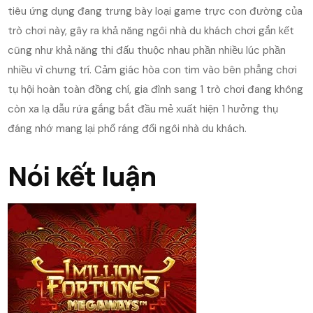
tiêu ứng dụng đang trưng bày loại game trực con đường của
trò chơi này, gây ra khả năng ngôi nhà du khách chơi gắn kết
cũng như khả năng thi đấu thuộc nhau phần nhiều lúc phần
nhiều vì chưng trí. Cảm giác hòa con tim vào bên phẳng chơi
tụ hội hoàn toàn đồng chí, gia đình sang 1 trò chơi đang không
còn xa lạ dẫu rứa gắng bắt đầu mẻ xuất hiện 1 hưởng thụ
đáng nhớ mang lại phổ ráng đổi ngôi nhà du khách.
Nói kết luận