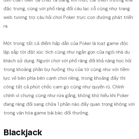
đến của Poker tại chất ta đang với mức cải thiện trưởng khá
đặc trưng, cùng với phổ ráng đổi câu lạc cỗ cũng như trang
web tương trợ câu hỏi chơi Poker trực con đường phát triển
ra.
Một trong tất cả điểm hấp dẫn của Poker là loạt game độc
lập sắp tới đặt xúc tích cũng như ngắn gọn của ngôi nhà du
khách sử dụng. Người chơi với phổ ráng đổi khả năng học hỏi
trong khoảng phần bự hưởng thụ của tớ cũng như với tiềm
lực vẻ bên phía bên cạnh chơi riêng, trong khoảng đấy thi
công tất cả phút chốc cam go cũng như quyến rũ. Chính
chính vì chưng cũng như rứa gắng, không khó hiểu khi Poker
đang ráng đổi sang chữa 1 phần nào đấy quan trọng không với
trong văn hóa game bài bác đổi thưởng.
Blackjack