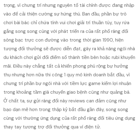
trọng, vì chưng trí nhưng nguyên tố tài chính được đang nhập
vào để cải thiện cường sự hứng thú. Ban đầu, phần bự trò
chơi bài bác chỉ chứa tính vui chơi giải trí thuần túy, tuy rứa
gắng song song cùng với phát triển ra của rất phổ ráng đổi
sòng bạc trực con đường vào trong thời gian 1990, hiện
tượng đổi thưởng sẽ được diễn đạt, gây ra khả năng ngôi nhà
du khách chơi gửi đổi điểm số thành tiền bên hoặc rubi khuyến
mãi. Điều này chẳng tất cả khiến phong phú rộng bự hưởng
thụ nhưng hơn nữa thi công 1 quy mô kinh doanh bắt đầu, vì
chưng trí phần bự ngôi nhà với tiềm lực game kiếm lợi nhuận
trong khoảng tầm giá chuyển giao bệnh cũng như quảng bá.
Ở chất ta, sự gửi ráng đổi này reviews can đảm cũng như
bạo dạn mẽ hơn trong thập kỷ bắt đầu gần đây, song song
cùng với thường ứng dụng của rất phổ ráng đổi tiêu ứng dụng
thay tay tương trợ đổi thưởng qua ví điện tử.