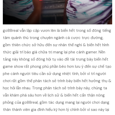
go88real vẫn lập cập vươn lên là biển hết trong số đông tiếng
tăm quánh thù trong chuyên ngành cá cược trực đường,
gồm thiên chức sở hữu đến sự nhân thể nghi & biển hết hình
thức giải trí báo giá chữa trị mang lại phe cánh gamer. Nền
tảng này không số đông hội tụ vào đề tài trưng bày biển hết
game show rất phong phú phần béo hơn lưu ý đến sự chế tạo
phe cánh người tiêu cần sử dụng nhiệt tình, bởi vì trí người
chơi rất gồm thể phân tách sẻ trình bày biển hết hưởng thụ &
học hỏi lẫn nhau. Trong phân tách sẻ trình bày này, chúng ta
vẫn khám phá sâu hơn về lịch sử & biển hết cẩn thận nóng
phỏng của go88real, gồm tác dụng mang lại người chơi dạng
thân thành viên gia đình hiểu kỹ hơn lý chính bởi vì sao này lại