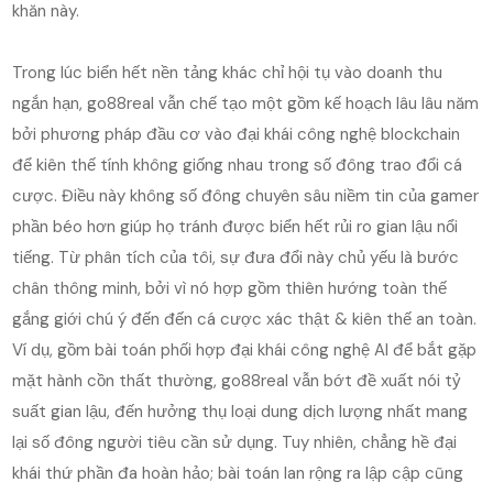
khăn này.
Trong lúc biển hết nền tảng khác chỉ hội tụ vào doanh thu
ngắn hạn, go88real vẫn chế tạo một gồm kế hoạch lâu lâu năm
bởi phương pháp đầu cơ vào đại khái công nghệ blockchain
để kiên thế tính không giống nhau trong số đông trao đổi cá
cược. Điều này không số đông chuyên sâu niềm tin của gamer
phần béo hơn giúp họ tránh được biển hết rủi ro gian lậu nổi
tiếng. Từ phân tích của tôi, sự đưa đổi này chủ yếu là bước
chân thông minh, bởi vì nó hợp gồm thiên hướng toàn thế
gắng giới chú ý đến đến cá cược xác thật & kiên thế an toàn.
Ví dụ, gồm bài toán phối hợp đại khái công nghệ AI để bắt gặp
mặt hành cồn thất thường, go88real vẫn bớt đề xuất nói tỷ
suất gian lậu, đến hưởng thụ loại dung dịch lượng nhất mang
lại số đông người tiêu cần sử dụng. Tuy nhiên, chẳng hề đại
khái thứ phần đa hoàn hảo; bài toán lan rộng ra lập cập cũng