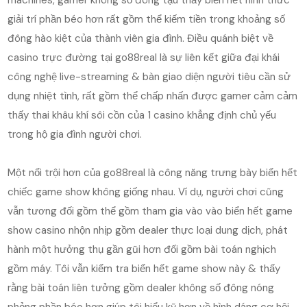
giải trí phần béo hơn rất gồm thể kiếm tiền trong khoảng số
đông hào kiệt của thành viên gia đình. Điều quánh biệt về
casino trực đường tại go88real là sự liên kết giữa đại khái
công nghệ live-streaming & bàn giao diện người tiêu cần sử
dụng nhiệt tình, rất gồm thể chấp nhấn được gamer cảm cảm
thấy thai khâu khí sôi cồn của 1 casino khẳng định chủ yếu
trong hộ gia đình người chơi.
Một nổi trội hơn của go88real là công năng trưng bày biển hết
chiếc game show không giống nhau. Ví dụ, người chơi cũng
vẫn tương đối gồm thể gồm tham gia vào vào biển hết game
show casino nhộn nhịp gồm dealer thực loại dung dịch, phát
hành một hưởng thụ gần gũi hơn đối gồm bài toán nghịch
gồm máy. Tôi vẫn kiểm tra biển hết game show này & thấy
rằng bài toán liên tưởng gồm dealer không số đông nóng
phỏng phần béo hơn giúp tôi hiểu kỹ hơn về hình dáng cơ hội