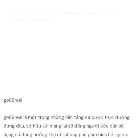
HOME
UNCATEGORIZED
HƯỚNG DẪN CHI TIẾT GO88REAL – TRẢI NGHIỆM CÁ
CƯỢC TUYỆT VỜI
go88real
go88real là một trong những nền tảng cá cược trực đường
đứng đầu, sở hữu tới mang lại số đông người tiêu cần sử
dụng số đông hưởng thụ rất phong phú gồm biển hết game