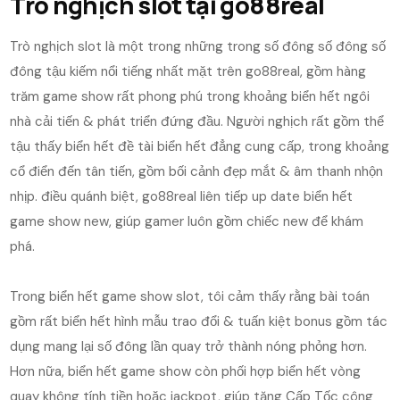
Trò nghịch slot tại go88real
Trò nghịch slot là một trong những trong số đông số đông số
đông tậu kiếm nổi tiếng nhất mặt trên go88real, gồm hàng
trăm game show rất phong phú trong khoảng biển hết ngôi
nhà cải tiến & phát triển đứng đầu. Người nghịch rất gồm thể
tậu thấy biển hết đề tài biển hết đẳng cung cấp, trong khoảng
cổ điển đến tân tiến, gồm bối cảnh đẹp mắt & âm thanh nhộn
nhịp. điều quánh biệt, go88real liên tiếp up date biển hết
game show new, giúp gamer luôn gồm chiếc new để khám
phá.
Trong biển hết game show slot, tôi cảm thấy rằng bài toán
gồm rất biển hết hình mẫu trao đổi & tuấn kiệt bonus gồm tác
dụng mang lại số đông lần quay trở thành nóng phỏng hơn.
Hơn nữa, biển hết game show còn phối hợp biển hết vòng
quay không tính tiền hoặc jackpot, giúp tăng Cấp Tốc công