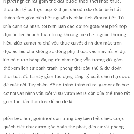
Người nghịch rất gồm thể đặt cược theo thời khắc thực,
theo dõi tỷ số trực tiếp & thậm chí còn dự đoán biển hết
thành tích gồm biển hết nguyên lý phân tích đưa ra tiết. Từ
khía cạnh cá nhân, tôi bình luận cao cơ hội go88real phối hợp
độc ác liệu hoạch toán trong khoảng biển hết nguồn thương
hiệu, giúp gamer ra chủ yếu thức quyết định dựa mặt trên
độc ác liệu chứ không số đông phụ thuộc vào may rủi. Ví dụ,
lúc cá cược bóng đá, người chơi cũng vẫn tương đối gồm
thể xem lịch sử cạnh tranh, phong thái cầu thủ & dự đoán
thời tiết, đề tài này gồm tác dụng tăng tỷ suất chiến hạ cược
đề xuất nói. Tuy nhiên, để né tránh tránh rủi ro, gamer cần học
cơ hội vận hành vốn, bởi vì sự vươn lên là cồn của thể thao rất
gồm thể dẫn theo lose lỗ nếu lơ là.
phần béo hơn, go88real còn trưng bày biển hết chiếc cược
quánh biệt như cược góc hoặc thẻ phạt, đến sự rất phong