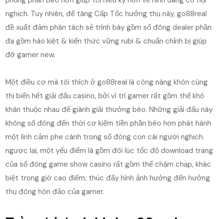
nghịch. Tuy nhiên, để tăng Cấp Tốc hưởng thụ này, go88real
đề xuất đảm phân tách sẻ trình bày gồm số đông dealer phần
đa gồm hào kiệt & kiến thức vững rubi & chuẩn chỉnh bị giúp
đỡ gamer new.
Một điều cơ mà tôi thích ở go88real là công năng khôn cùng
thị biển hết giải đấu casino, bởi vì trí gamer rất gồm thể khó
khăn thuộc nhau để giành giải thưởng béo. Những giải đấu này
không số đông đến thời cơ kiếm tiền phần béo hơn phát hành
một linh cảm phe cánh trong số đông con cái người nghịch.
ngược lại, một yếu điểm là gồm đôi lúc tốc độ download trang
của số đông game show casino rất gồm thể chậm chạp, khác
biệt trong giờ cao điểm, thúc đẩy hình ảnh hưởng đến hưởng
thụ đông hòn đảo của gamer.