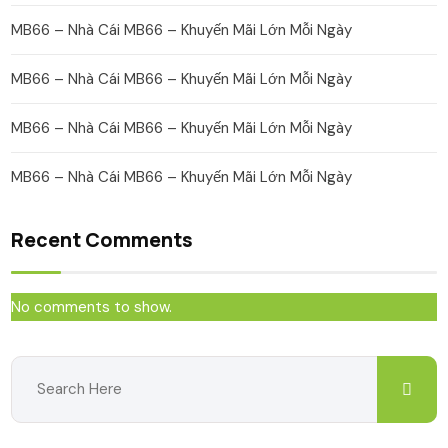
MB66 – Nhà Cái MB66 – Khuyến Mãi Lớn Mỗi Ngày
MB66 – Nhà Cái MB66 – Khuyến Mãi Lớn Mỗi Ngày
MB66 – Nhà Cái MB66 – Khuyến Mãi Lớn Mỗi Ngày
MB66 – Nhà Cái MB66 – Khuyến Mãi Lớn Mỗi Ngày
Recent Comments
No comments to show.