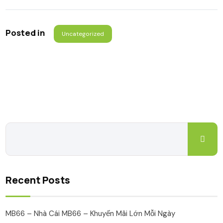
Posted in
Uncategorized
Recent Posts
MB66 – Nhà Cái MB66 – Khuyến Mãi Lớn Mỗi Ngày