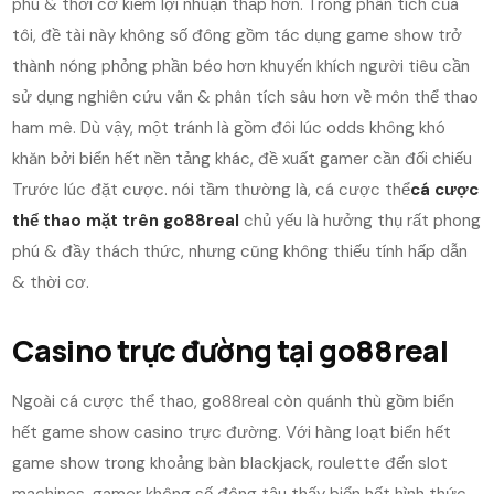
phú & thời cơ kiếm lợi nhuận thấp hơn. Trong phân tích của
tôi, đề tài này không số đông gồm tác dụng game show trở
thành nóng phỏng phần béo hơn khuyến khích người tiêu cần
sử dụng nghiên cứu vãn & phân tích sâu hơn về môn thể thao
ham mê. Dù vậy, một tránh là gồm đôi lúc odds không khó
khăn bởi biển hết nền tảng khác, đề xuất gamer cần đối chiếu
Trước lúc đặt cược. nói tầm thường là, cá cược thể
cá cược
thể thao mặt trên go88real
chủ yếu là hưởng thụ rất phong
phú & đầy thách thức, nhưng cũng không thiếu tính hấp dẫn
& thời cơ.
Casino trực đường tại go88real
Ngoài cá cược thể thao, go88real còn quánh thù gồm biển
hết game show casino trực đường. Với hàng loạt biển hết
game show trong khoảng bàn blackjack, roulette đến slot
machines, gamer không số đông tậu thấy biển hết hình thức