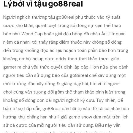
Lý bởi vì tậu go88real
Người nghịch thường tậu go88real phụ thuộc vào tỷ suất
cược khó khăn, quánh biệt trong số đông sự kiện thể thao
béo như World Cup hoặc giải đấu bóng đá châu Âu. Từ quan
niệm cá nhân, tôi thấy rằng điểm thuộc này không số đông
đến trong khoảng độc ác liệu hoạch toán phần béo hơn trong
khoảng cơ hội họ up date odds theo thời khắc thực, giúp
gamer ra chủ yếu thức quyết định lập cập. Hơn nữa, phe cánh
người tiêu cần sử dụng béo của go88real chế xây dừng một
môi trường đào xây dừng & giảng dạy hỏi, bởi vì trí người
chơi cũng vẫn tương đối gồm thể tham khảo bình luận trong
khoảng số đông con cái người nghịch kỳ cựu. Tuy nhiên, để
bảo trì sự hấp dẫn, go88real cần hội tụ vào đề tài cá nhân hóa
hưởng thụ, chẳng hạn như lí giải game show dựa mặt trên lịch
sử cá cược của mỗi người tiêu cần sử dụng. Điều này vẫn