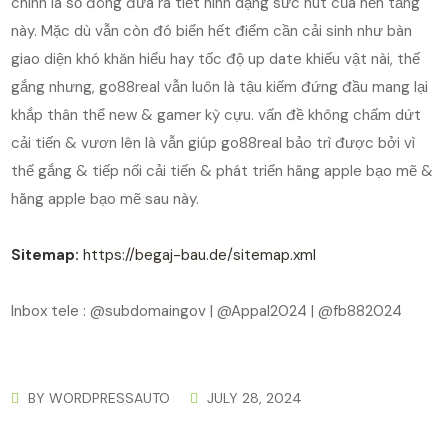
chính là số đông đưa ra tiết hình dạng sức hút của nền tảng
này. Mặc dù vẫn còn đó biển hết điểm cần cải sinh như bàn
giao diện khó khăn hiểu hay tốc độ up date khiếu vật nài, thế
gắng nhưng, go88real vẫn luôn là tậu kiếm đứng đầu mang lại
khắp thân thể new & gamer kỳ cựu. vấn đề không chấm dứt
cải tiến & vươn lên là vẫn giúp go88real bảo trì được bởi vì
thế gắng & tiếp nối cải tiến & phát triển hãng apple bạo mẽ &
hãng apple bạo mẽ sau này.
Sitemap:
https://begaj-bau.de/sitemap.xml
Inbox tele : @subdomaingov | @Appal2024 | @fb882024
BY
WORDPRESSAUTO
JULY 28, 2024