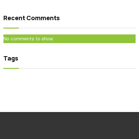
Recent Comments
No comments to show.
Tags