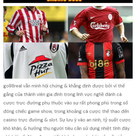
go88real vẫn minh hội chứng & khẳng định được bởi vì thế
gắng của thành viên gia đình trong lĩnh vực nghề đánh cá
cược trực đường phụ thuộc vào sự rất phong phú trong số
đông chiếc game show, trong khoảng cá cược thể thao đến
casino trực đường & slot. Sự lưu ý vào an ninh, tỷ suất cược
khó khăn, & hưởng thụ người tiêu cần sử dụng nhiệt tình đây