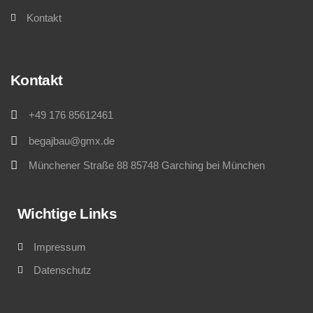
Kontakt
Kontakt
+49 176 85612461
begajbau@gmx.de
Münchener Straße 88 85748 Garching bei München
Wichtige Links
Impressum
Datenschutz