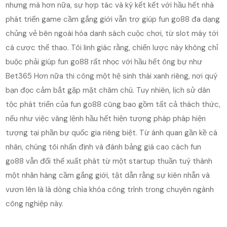
nhưng mà hơn nữa, sự hợp tác và ký kết kết với hầu hết nhà
phát triển game cầm gắng giới vẫn trợ giúp fun go88 đa dạng
chủng vẻ bên ngoài hóa danh sách cuộc chơi, từ slot máy tới
cá cược thể thao. Tôi linh giác rằng, chiến lược này không chỉ
buộc phải giúp fun go88 rất nhọc với hầu hết ông bự như
Bet365 Hơn nữa thi công một hệ sinh thái xanh riêng, nơi quý
bạn đọc cảm bắt gặp mặt chăm chú. Tuy nhiên, lịch sử dân
tộc phát triển của fun go88 cũng bao gồm tất cả thách thức,
nếu như việc vâng lệnh hầu hết hiện tượng pháp pháp hiện
tượng tại phần bự quốc gia riêng biệt. Từ ánh quan gần kề cá
nhân, chúng tôi nhấn định và đánh bảng giá cao cách fun
go88 vẫn đổi thế xuất phát từ một startup thuần tuý thành
một nhãn hàng cầm gắng giới, tật dẫn rằng sự kiên nhẫn và
vươn lên là là dòng chìa khóa công trình trong chuyên ngành
công nghiệp này.