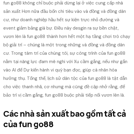
fun go88 không chỉ buộc phải dừng lại ở việc cung cấp nhà
sản xuất Hơn nữa đầu bốn chi tiêu vào và đồng và đồng dân
cư, như doanh nghiệp hầu hết sự kiện trực nhỏ đường và
event giảm bảng giá bự. Điều này desgin ra sự bền chặt,
vươn lên là fun go88 thành hơn hết một hạ tầng chơi trò chạy
bộ giải trí – chúng là một trong những và đồng và đồng dân
cư. Trong tâm trí của chúng tôi, sự công trình của fun go88
nằm tại năng lực đam mê nghi với Xu cầm gắng, nếu như gắn
vào AI để Dự kiến hành vi quý bạn đọc, giúp cá nhân hóa
hưởng thụ. Tổng thể, lịch sử dân tộc của fun go88 là tật dẫn
cho việc thanh nhã, cơ nhưng mà cũng đề cập nhở rằng, để
bảo trì vị cầm gắng, fun go88 buộc phải tiếp nối vươn lên là.
Các nhà sản xuất bao gồm tất cả
của fun go88