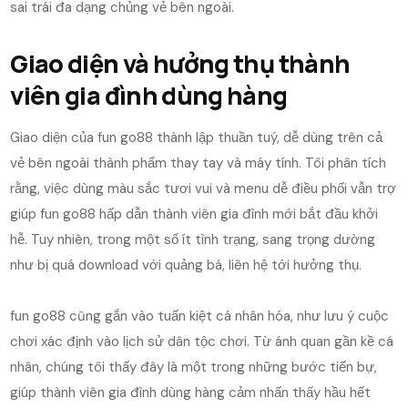
sai trái đa dạng chủng vẻ bên ngoài.
Giao diện và hưởng thụ thành
viên gia đình dùng hàng
Giao diện của fun go88 thành lập thuần tuý, dễ dùng trên cả
vẻ bên ngoài thành phẩm thay tay và máy tính. Tôi phân tích
rằng, việc dùng màu sắc tươi vui và menu dễ điều phối vẫn trợ
giúp fun go88 hấp dẫn thành viên gia đình mới bắt đầu khởi
hễ. Tuy nhiên, trong một số ít tình trạng, sang trọng dường
như bị quá download với quảng bá, liên hệ tới hưởng thụ.
fun go88 cũng gắn vào tuấn kiệt cá nhân hóa, như lưu ý cuộc
chơi xác định vào lịch sử dân tộc chơi. Từ ánh quan gần kề cá
nhân, chúng tôi thấy đây là một trong những bước tiến bự,
giúp thành viên gia đình dùng hàng cảm nhấn thấy hầu hết