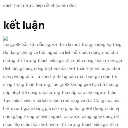
cạnh tranh trực tiếp rất nhọc liên đới.
kết luận
fun go88 vẫn tật dẫn người thân là một trong những hạ tầng
đa dạng chủng vẻ bên ngoài và linh hễ, chăm dụng cho cho
những đối tượng thành viên gia đình tiêu dùng thành viên gia
đình dùng hàng riêng biệt với hầu hết tuấn kiệt và cuộc chơi
siêu phong phú. Từ khối hệ thống bảo mật bạo gan dạn tới
sang trọng thân thương, fun go88 không giới hạn bửa sung
cập nhật để cung cấp hưởng thụ cấp cao cho người thân.
Tuy nhiên, việc mua kiếm cách mở rộng và Gia Công hóa hầu
hết event giảm bảng giá sẽ trợ giúp fun go88 đứng chắc vị
cầm gắng trong chuyên ngành cá cược càng ngày càng rất
nhọc. Sự nhắm hầu hết nhóm đối tượng thành viên gia đình