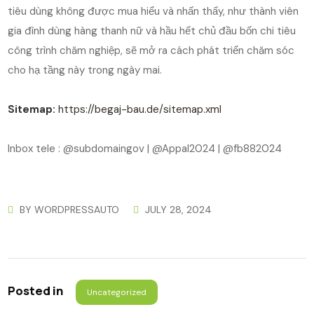
tiêu dùng không được mua hiểu và nhấn thấy, như thành viên
gia đình dùng hàng thanh nữ và hầu hết chủ đầu bốn chi tiêu
công trình chăm nghiệp, sẽ mở ra cách phát triển chăm sóc
cho hạ tầng này trong ngày mai.
Sitemap:
https://begaj-bau.de/sitemap.xml
Inbox tele : @subdomaingov | @Appal2024 | @fb882024
BY
WORDPRESSAUTO
JULY 28, 2024
Posted in
Uncategorized