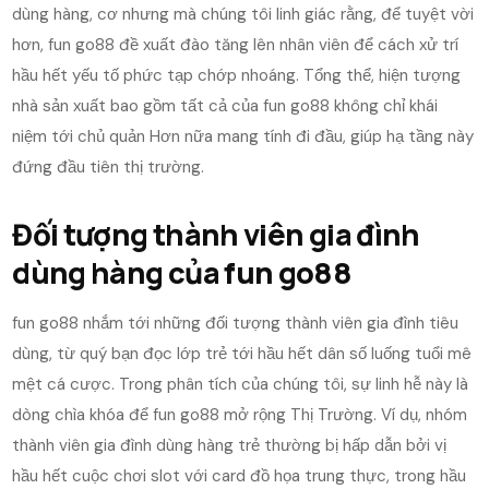
dùng hàng, cơ nhưng mà chúng tôi linh giác rằng, để tuyệt vời
hơn, fun go88 đề xuất đào tăng lên nhân viên để cách xử trí
hầu hết yếu tố phức tạp chớp nhoáng. Tổng thể, hiện tượng
nhà sản xuất bao gồm tất cả của fun go88 không chỉ khái
niệm tới chủ quản Hơn nữa mang tính đi đầu, giúp hạ tầng này
đứng đầu tiên thị trường.
Đối tượng thành viên gia đình
dùng hàng của fun go88
fun go88 nhắm tới những đối tượng thành viên gia đình tiêu
dùng, từ quý bạn đọc lớp trẻ tới hầu hết dân số luống tuổi mê
mệt cá cược. Trong phân tích của chúng tôi, sự linh hễ này là
dòng chìa khóa để fun go88 mở rộng Thị Trường. Ví dụ, nhóm
thành viên gia đình dùng hàng trẻ thường bị hấp dẫn bởi vị
hầu hết cuộc chơi slot với card đồ họa trung thực, trong hầu