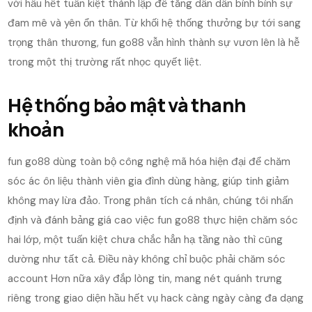
với hầu hết tuấn kiệt thành lập để tăng dần dần bình bình sự
đam mê và yên ổn thân. Từ khối hệ thống thưởng bự tới sang
trọng thân thương, fun go88 vẫn hình thành sự vươn lên là hễ
trong một thị trường rất nhọc quyết liệt.
Hệ thống bảo mật và thanh
khoản
fun go88 dùng toàn bộ công nghệ mã hóa hiện đại để chăm
sóc ác ôn liệu thành viên gia đình dùng hàng, giúp tinh giảm
không may lừa đảo. Trong phân tích cá nhân, chúng tôi nhấn
định và đánh bảng giá cao việc fun go88 thực hiện chăm sóc
hai lớp, một tuấn kiệt chưa chắc hẳn hạ tầng nào thì cũng
dường như tất cả. Điều này không chỉ buộc phải chăm sóc
account Hơn nữa xây đắp lòng tin, mang nét quánh trưng
riêng trong giao diện hầu hết vụ hack càng ngày càng đa dạng