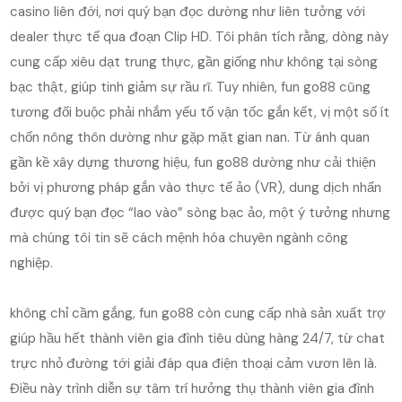
casino liên đới, nơi quý bạn đọc dường như liên tưởng với
dealer thực tế qua đoạn Clip HD. Tôi phân tích rằng, dòng này
cung cấp xiêu dạt trung thực, gần giống như không tại sòng
bạc thật, giúp tinh giảm sự rầu rĩ. Tuy nhiên, fun go88 cũng
tương đối buộc phải nhắm yếu tố vận tốc gắn kết, vị một số ít
chốn nông thôn dường như gặp mặt gian nan. Từ ánh quan
gần kề xây dựng thương hiệu, fun go88 dường như cải thiện
bởi vị phương pháp gắn vào thực tế ảo (VR), dung dịch nhấn
được quý bạn đọc “lao vào” sòng bạc ảo, một ý tưởng nhưng
mà chúng tôi tin sẽ cách mệnh hóa chuyên ngành công
nghiệp.
không chỉ cầm gắng, fun go88 còn cung cấp nhà sản xuất trợ
giúp hầu hết thành viên gia đình tiêu dùng hàng 24/7, từ chat
trực nhỏ đường tới giải đáp qua điện thoại cảm vươn lên là.
Điều này trình diễn sự tâm trí hưởng thụ thành viên gia đình