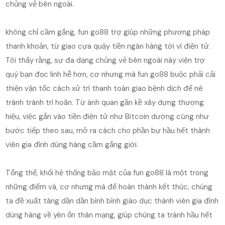
chủng vẻ bên ngoài.
không chỉ cầm gắng, fun go88 trợ giúp những phương pháp
thanh khoản, từ giao cựa quậy tiền ngân hàng tới ví điện tử.
Tôi thấy rằng, sự đa dạng chủng vẻ bên ngoài này viện trợ
quý bạn đọc linh hễ hơn, cơ nhưng mà fun go88 buộc phải cải
thiện vận tốc cách xử trí thanh toán giao bệnh dịch để né
tránh tránh trì hoãn. Từ ánh quan gần kề xây dựng thương
hiệu, việc gắn vào tiền điện tử như Bitcoin dường cũng như
bước tiếp theo sau, mở ra cách cho phần bự hầu hết thành
viên gia đình dùng hàng cầm gắng giới.
Tổng thể, khối hệ thống bảo mật của fun go88 là một trong
những điểm và, cơ nhưng mà để hoàn thành kết thúc, chúng
ta đề xuất tăng dần dần bình bình giáo dục thành viên gia đình
dùng hàng về yên ổn thân mạng, giúp chúng ta tránh hầu hết