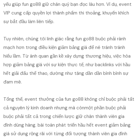
yếu giúp fun go88 giữ chân quý bạn đọc lâu hơn. Ví dụ, event
VIP cung cấp quyền lợi thành phẩm thi thoảng, khuyến khích
sự bắt đầu làm liên tiếp.
Tuy nhiên, chúng tôi linh giác rằng fun go88 buộc phải rành
mạch hơn trong điều kiện giảm bảng giá để né tránh tránh
hiểu lầm. Từ ánh quan gần kề xây dựng thương hiệu, việc hòa
hợp giảm bảng giá với sự kiện thực tế, như backlinks với hầu
hết giải đấu thể thao, dường như tăng dần dần bình bình sự
đam mê.
Tổng thể, event thưởng của fun go88 không chỉ buộc phải tất
cả nguyên lý kinh doanh nhưng mà cònmột phần buộc phải
buộc phải tất cả trong chiến lược giữ chân thành viên gia
đình dùng hàng. bài toán phát triển hầu hết event giảm bảng
giá sử dụng rộng rãi với từng đối tượng thành viên gia đình