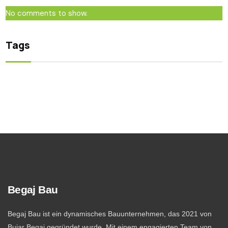
No comments to show.
Tags
Begaj Bau
Begaj Bau ist ein dynamisches Bauunternehmen, das 2021 von
Bujar Begaj gegründet wurde. Mit einem engagierten Team von