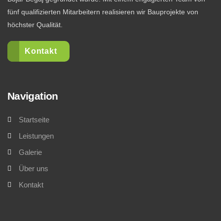
fünf qualifizierten Mitarbeitern realisieren wir Bauprojekte von
höchster Qualität.
Kontakt
Navigation
Startseite
Leistungen
Galerie
Über uns
Kontakt