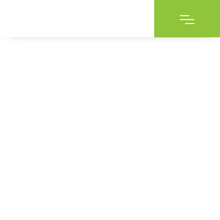
Hướng Dẫn Chi Tiết
fun go88 – Sòng
Bạc Trực Tuyến
Hàng Đầu