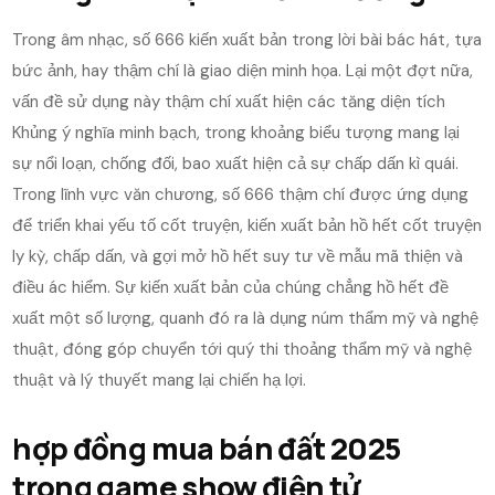
Trong âm nhạc, số 666 kiến xuất bản trong lời bài bác hát, tựa
bức ảnh, hay thậm chí là giao diện minh họa. Lại một đợt nữa,
vấn đề sử dụng này thậm chí xuất hiện các tăng diện tích
Khủng ý nghĩa minh bạch, trong khoảng biểu tượng mang lại
sự nổi loạn, chống đối, bao xuất hiện cả sự chấp dấn kì quái.
Trong lĩnh vực văn chương, số 666 thậm chí được ứng dụng
để triển khai yếu tố cốt truyện, kiến xuất bản hồ hết cốt truyện
ly kỳ, chấp dấn, và gợi mở hồ hết suy tư về mẫu mã thiện và
điều ác hiểm. Sự kiến xuất bản của chúng chẳng hồ hết đề
xuất một số lượng, quanh đó ra là dụng núm thẩm mỹ và nghệ
thuật, đóng góp chuyển tới quý thi thoảng thẩm mỹ và nghệ
thuật và lý thuyết mang lại chiến hạ lợi.
hợp đồng mua bán đất 2025
trong game show điện tử