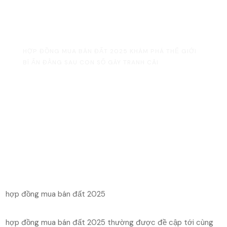
tranh cãi
HOME
UNCATEGORIZED
HỢP ĐỒNG MUA BÁN ĐẤT 2025 KHÁM PHÁ THẾ GIỚI
BÍ ẨN ĐẰNG SAU CON SỐ GÂY TRANH CÃI
hợp đồng mua bán đất 2025
hợp đồng mua bán đất 2025 thường được đề cập tới cùng