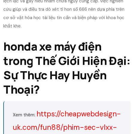
lệch lạc và gây hiểu nhầm chưa nguy cung cấp. việc nghiên
cứu giúp và điều tra dò xét tí hon số 666 nên dựa phía trên
cơ sở vật hóa học tài liệu tin cẩn và biện pháp với khoa học
khắt khe.
honda xe máy điện
trong Thế Giới Hiện Đại:
Sự Thực Hay Huyền
Thoại?
https://cheapwebdesign-
Xem thêm:
uk.com/fun88/phim-sec-vlxx-