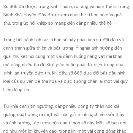
Số 666 đã được trong Kinh Thánh, rõ ràng và núm thể là trong
Sách Khải Huyền. Đây được xem như thể tí hon số của quái
thú, trợ giúp nỗi khiếp sợ mang đến càng nhiều thế hệ.
Trong bối cảnh lịch sử, tí hon số này phản ánh sự đối đầu và
cạnh tranh giữa thiện và bất lương. Ý nghĩa ảnh hưởng đến
quái thú kết nối cùng một vài cảnh huống nặng vật nài khăn
mà càng nhiều tín đồ Kitô giáo buộc phải đối diện trong chu
trình lan truyền đức tin. Khi đấy, số 666 đưa đổi bắt đầu hình
loại của sự vấn đề tha hóa và bức tường chặn lại một vài quý
hiếm lòng tin.
Từ khía cạnh tín ngưỡng, càng nhiều công ty thần học đã
quăng quật công ra một vài luận giải minh bạch về khởi thủy
và ảnh hưởng tác rượu cồn của tí hon số này. Một số bạn coi
nó như một lời khuyến cáo, trong khi một vài cộng đồng khác