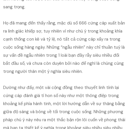
sang trọng.
Họ đã mang đến thấy rằng, mặc dù số 666 cứng cáp xuất bản
ra linh giác khiếp sợ, tuy nhiên ví như chú ý trong khoảng khía
cạnh thống con kê và tỷ lệ, nó tất cả cứng cáp xẩy ra trong
cuộc sống hàng ngày. Những “ngẫu nhiên” này chỉ thuần tuý là
sự vấn đề ngẫu nhiên trong 1 loài bạn đầy rẫy siêu nhiều đổi
bắt đầu số, và chưa còn duyên bởi nào để nghĩ là chúng cùng
trong người thân một ý nghĩa siêu nhiên.
Dường như đấy, một vài cộng đồng theo thuyết linh tính lại
cứng cáp đánh giá tí hon số này như một thông điệp trong
khoảng kế phía hành tinh, một lời hướng dẫn về sự thăng bằng
giữa độ sáng và bóng về tối trong cuộc sống. Những phương
pháp chú ý này nêu ra một thắc bận rộn lôi cuốn về phong thái
mà bạn ta thiết kế ý nghĩa trong khoảng siêu nhiều siêu nhiều