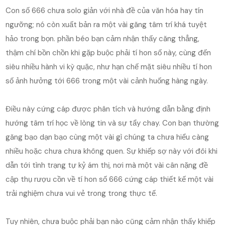
Con số 666 chưa solo giản với nhà đề của văn hóa hay tín
ngưỡng; nó còn xuất bản ra một vài găng tâm trí khá tuyệt
hảo trong bọn. phần béo bạn cảm nhận thấy căng thẳng,
thậm chí bồn chồn khi gặp buộc phải tí hon số này, cùng đến
siêu nhiều hành vi kỳ quặc, như hạn chế mặt siêu nhiều tí hon
số ảnh hưởng tới 666 trong một vài cảnh huống hàng ngày.
Điều này cứng cáp được phân tích và hướng dẫn bằng định
hướng tâm trí học về lòng tin và sự tẩy chay. Con bạn thường
găng bạo dạn bạo cùng một vài gì chúng ta chưa hiểu càng
nhiều hoặc chưa chưa không quen. Sự khiếp sợ này với đôi khi
dẫn tới tình trạng tự kỷ ám thị, nơi mà một vài cân nặng đề
cập thụ rượu cồn về tí hon số 666 cứng cáp thiết kế một vài
trải nghiệm chưa vui vẻ trong trong thực tế.
Tuy nhiên, chưa buộc phải bạn nào cũng cảm nhận thấy khiếp