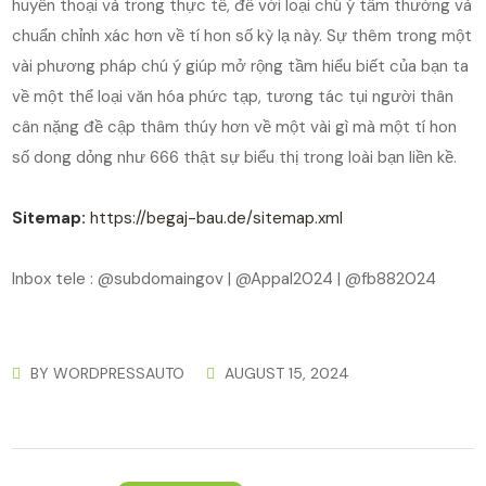
huyền thoại và trong thực tế, để với loại chú ý tầm thường và
chuẩn chỉnh xác hơn về tí hon số kỳ lạ này. Sự thêm trong một
vài phương pháp chú ý giúp mở rộng tầm hiểu biết của bạn ta
về một thể loại văn hóa phức tạp, tương tác tụi người thân
cân nặng đề cập thâm thúy hơn về một vài gì mà một tí hon
số dong dỏng như 666 thật sự biểu thị trong loài bạn liền kề.
Sitemap:
https://begaj-bau.de/sitemap.xml
Inbox tele : @subdomaingov | @Appal2024 | @fb882024
BY
WORDPRESSAUTO
AUGUST 15, 2024