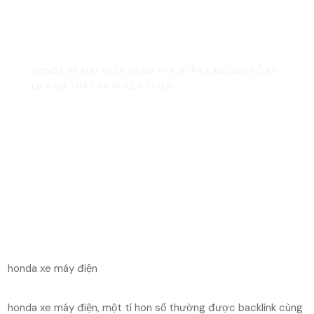
Thoại
HOME
UNCATEGORIZED
HONDA XE MÁY ĐIỆN KHÁM PHÁ BÍ ẨN SAU CON SỐ KỲ
LẠ – SỰ THẬT VÀ HUYỀN THOẠI
honda xe máy điện
honda xe máy điện, một tí hon số thường được backlink cùng