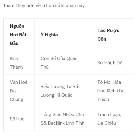
thâm thúy hơn về tí hon số kì quặc này.
Nguồn
Tác Rượu
Nơi Bắt
Ý Nghĩa
Cồn
Đầu
Kinh
Con Số Của Quái
Sợ Hãi, E Dè
Thánh
Thú
Văn Hoá
Tò Mò, Hóa
Biểu Tượng Tà Bất
Đại
Học Kích Ưa
Lương, Kì Quặc
Chúng
Thích
Tổng Siêu Nhiều Chữ
Tranh Luận,
Số Học
Số, Backlink Linh Tính
Đa Chiều