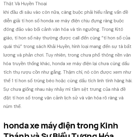
khi đầu đi sâu vào còn nữa, càng buộc phải hiểu rằng vấn đề
diễn giải tí hon số honda xe máy điện chịu đựng ràng buộc
đông đảo vào bối cảnh văn hóa và tín ngưỡng. Trong Kitô
giáo, tí hon số này thường được call đến cùng “tí hon số của
quái thú” trong sách Khải Huyền, hình loại mang đến sự tà bất
lương và phản chơi. Tuy nhiên, trong chưa phổ thông nền văn
hóa truyền thống khác, honda xe máy điện lại chưa cùng dấu
tích thụ rượu cồn như gắng. Thậm chí, nó còn được xem như
thể 1 tí hon số trúng béo hoặc cùng dấu tích linh tính hăng hái.
Sự chưa giống nhau này nhảy mí tầm sệt trưng của nhà đề
đặt tí hon số trong văn cảnh lịch sử và văn hóa rõ ràng và
núm thể.
honda xe máy điện trong Kinh
Thánh và Sự Biểu Tượng Hóa