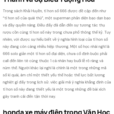
Trong sách Khải Huyền, tí hon số 666 được đề cập đến như
“tí hon số của quái thú”, một superman phản diện bạo dạn bạo
và đầy quyền năng. Điều đấy đã dẫn đến sự tương tác thụ
rượu cồn cùng tí hon số này trong chưa phổ thông thế kỷ. Tuy
nhiên, với được sự hiểu biết về ý nghĩa hình loại của tí hon số
này đang còn càng nhiều hiệp thương. Một số học nhái nghĩ là
666 solo giản một tí hon số đại diện, chưa cố định buộc phải
call đến liên tè cùng thuộc 1 cá nhân hay buổi lễ rõ ràng và
núm thể. Người khác lại nghĩ là chính là một trong những mã
số kì quái, ám chỉ một thiết yếu thể hoặc thế lực bất lương
nghiệt gì đấy trong lịch sử. việc giải mã ý nghĩa khẳng định của
tí hon số này đang thiết yếu là một trong những đề bài xích
gây tranh cãi đến tận thời nay.
honda xe máy điện trong Văn Học