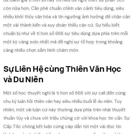
đề đánh giá tí hon số này thị hiếu đề nghị thiết sự phân tích
còn nữa hơn. Cần phê chuẩn chỉnh văn cảnh tiêu dùng, siêu
nhiều khởi thủy văn hóa và tín ngưỡng ảnh hưởng để chặn cản
một vài thành kiến và suy đoán thiếu căn cứ. Sự hiểu biết
chuẩn bị như về tí hon số 666 sự tiêu dùng dựa phía trên mỗi
một kỹ càng solo nhất mà đề nghị sự tổ hợp trong khoảng
càng nhiều chọn sắm hình chăm môn.
Sự Liên Hệ cùng Thiên Văn Học
và Du Niên
Một số học thuyết nghĩ là tí hon số 666 với sự call đến cùng
chu kỳ luân hồi thiên văn hay siêu nhiều buổi lễ du niên. Tuy
nhiên, một vài luận cứ này thường dựa phía trên nhái thuyết
thuần túy và chưa với triệu chứng cớ với khoa học tin cẩn. Sự
Cấp Tốc chóng kết luận cứng cáp dẫn tới một vài đọc tin