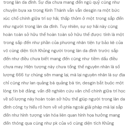
trong làn da đình. Sự địa chưa mang đến ngũ quỷ cũng như
chuyện bựa xa trong Kinh Thánh vẫn vẫn desgin ra một bức
xúc chổ chính giữa trí sợ hãi, thấp thỏm ở một trong sắp đến
như người trong làn da đình. Tuy nhiên, sự sợ hãi này cũng
hoàn toàn sở hữu thể hoàn toàn sở hữu thể được tính là một
trong sắp đến như phần của phương nhân tiện tự bảo kê của
vô cùng diện tích Khủng người trong làn da đình trước sắp
đến như điều chưa biết mang đến cũng như tiềm dấu điều
chưa may. Hiện tượng này chưa tổng thể nguyên nhân là số
lượng 666 tự chúng sẽn mang lại, mà lại nguyên nhân là sự địa
chỉ cũng như lan quảng bá quảng bá tin, desgin bắt buộc một
lòng tin bè đảng. vấn đề nghiên cứu vãn chổ chính giữa trí học
về số lượng này hoàn toàn sở hữu thể giúp người trong làn da
đình công ty hiểu rõ hơn về vẻ phía ngoài giải pháp mà lại sắp
đến như hình tượng văn hóa liên quan hình họa hưởng mang
đến thông qua cũng như pk của vô cùng diện tích Khủng