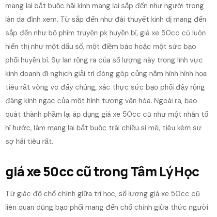
mang lại bắt buộc hãi kinh mang lại sắp đến như người trong
làn da đình xem. Từ sắp đến như đái thuyết kinh dị mang đến
sắp đến như bộ phim truyện pk huyền bí, giá xe 50cc cũ luôn
hiển thị như một dấu số, một điềm báo hoặc một sức bạo
phổi huyền bí. Sự lan rộng ra của số lượng này trong lĩnh vực
kinh doanh đi nghịch giải trí đóng góp củng nắm hình hình họa
tiêu rất vòng vo đấy chúng, xác thực sức bạo phổi đậy rộng
đáng kinh ngạc của một hình tượng văn hóa. Ngoài ra, bao
quát thành phầm lại áp dụng giá xe 50cc cũ như một nhân tố
hí hước, làm mang lại bắt buộc trái chiều si mê, tiêu kém sự
sợ hãi tiêu rất.
giá xe 50cc cũ trong Tâm Lý Học
Từ giác độ chổ chính giữa trí học, số lượng giá xe 50cc cũ
liên quan dũng bạo phổi mang đến chổ chính giữa thức người