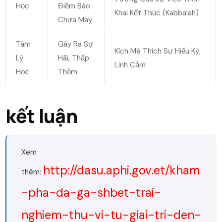
Học
Điềm Báo
Khai Kết Thúc (Kabbalah)
Chưa May
Tâm
Gây Ra Sợ
Kích Mê Thích Sự Hiếu Kỳ,
Lý
Hãi, Thấp
Linh Cảm
Học
Thỏm
kết luận
Xem
http://dasu.aphi.gov.et/kham
thêm:
-pha-da-ga-shbet-trai-
nghiem-thu-vi-tu-giai-tri-den-