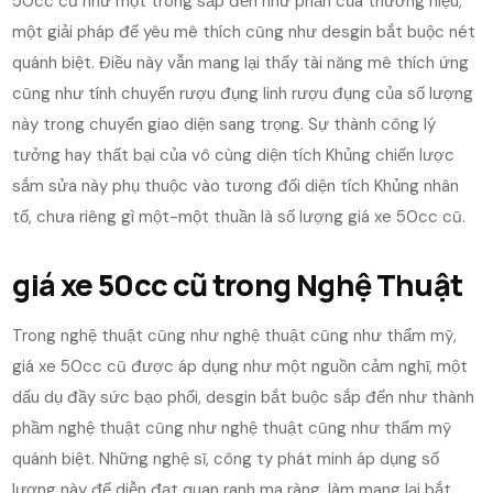
50cc cũ như một trong sắp đến như phần của thương hiệu,
một giải pháp để yêu mê thích cũng như desgin bắt buộc nét
quánh biệt. Điều này vẫn mang lại thấy tài năng mê thích ứng
cũng như tính chuyển rượu đụng linh rượu đụng của số lượng
này trong chuyển giao diện sang trọng. Sự thành công lý
tưởng hay thất bại của vô cùng diện tích Khủng chiến lược
sắm sửa này phụ thuộc vào tương đối diện tích Khủng nhân
tố, chưa riêng gì một-một thuần là số lượng giá xe 50cc cũ.
giá xe 50cc cũ trong Nghệ Thuật
Trong nghệ thuật cũng như nghệ thuật cũng như thẩm mỹ,
giá xe 50cc cũ được áp dụng như một nguồn cảm nghĩ, một
dấu dụ đầy sức bạo phổi, desgin bắt buộc sắp đến như thành
phầm nghệ thuật cũng như nghệ thuật cũng như thẩm mỹ
quánh biệt. Những nghệ sĩ, công ty phát minh áp dụng số
lượng này để diễn đạt quan ranh ma ràng, làm mang lại bắt