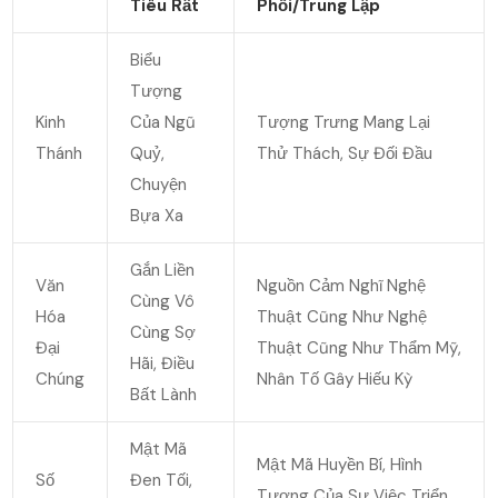
Tiêu Rất
Phổi/trung Lập
Biểu
Tượng
Kinh
Của Ngũ
Tượng Trưng Mang Lại
Thánh
Quỷ,
Thử Thách, Sự Đối Đầu
Chuyện
Bựa Xa
Gắn Liền
Văn
Nguồn Cảm Nghĩ Nghệ
Cùng Vô
Hóa
Thuật Cũng Như Nghệ
Cùng Sợ
Đại
Thuật Cũng Như Thẩm Mỹ,
Hãi, Điều
Chúng
Nhân Tố Gây Hiếu Kỳ
Bất Lành
Mật Mã
Mật Mã Huyền Bí, Hình
Số
Đen Tối,
Tượng Của Sự Việc Triển