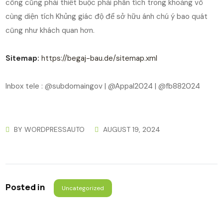
công cũng phải thiết buộc phải phân tích trong khoảng vô
cùng diện tích Khủng giác độ để sở hữu ánh chú ý bao quát
cũng như khách quan hơn.
Sitemap:
https://begaj-bau.de/sitemap.xml
Inbox tele : @subdomaingov | @Appal2024 | @fb882024
BY
WORDPRESSAUTO
AUGUST 19, 2024
Posted in
Uncategorized