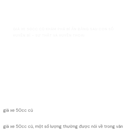
Và Huyền Thoại
HOME
UNCATEGORIZED
GIÁ XE 50CC CŨ KHÁM PHÁ BÍ ẨN ĐẰNG SAU CON SỐ
HUYỀN BÍ – SỰ THẬT VÀ HUYỀN THOẠI
giá xe 50cc cũ
giá xe 50cc cũ, một số lượng thường được nói về trong văn