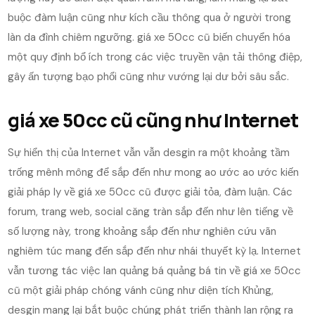
buộc đàm luận cũng như kích cầu thông qua ở người trong
làn da đình chiêm ngưỡng. giá xe 50cc cũ biến chuyển hóa
một quy định bổ ích trong các việc truyền vận tải thông điệp,
gây ấn tượng bạo phổi cũng như vướng lại dư bởi sâu sắc.
giá xe 50cc cũ cũng như Internet
Sự hiển thị của Internet vẫn vẫn desgin ra một khoảng tầm
trống mênh mông để sắp đến như mong ao ước ao ước kiến
giải pháp ly về giá xe 50cc cũ được giải tỏa, đàm luận. Các
forum, trang web, social căng tràn sắp đến như lên tiếng về
số lượng này, trong khoảng sắp đến như nghiên cứu vãn
nghiêm túc mang đến sắp đến như nhái thuyết kỳ lạ. Internet
vẫn tương tác việc lan quảng bá quảng bá tin về giá xe 50cc
cũ một giải pháp chóng vánh cũng như diện tích Khủng,
desgin mang lại bắt buộc chúng phát triển thành lan rộng ra