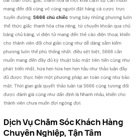
bài toán thức giấc thanh hóa là một khía cạnh sự cần muốn
mang đến đối cùng vô cùng người đặt hàng cá cược trực
tuyến đường.
S666 chủ chiếc
trưng bày những phương luôn
thể thức giấc thanh hóa chia riêng, từ chuyển khoản qua chủ
băng chủ băng, ví điện tử mang đến thẻ cào điện thoại, khiến
cho thành viên đối chọi giản cũng như dễ dàng sắm kiếm
phương luôn thể phù thống nhất. điều sệt biệt, S666 cần
muốn mang đến đầy đủ kỹ thuật bảo mật tiên tiến cũng như
phát triển nhất, hứa hẹn hứa hẹn hẹn hầu như thảo luận đầy
đủ được thực hiện một phương pháp an toàn cũng như bảo
mật. Thời gian giải quyết thảo luận tại S666 cũng tương đối
được đánh giá cũng như dấn định là Nhanh nhảu, khiến cho
thành viên chưa muốn đợi ngóng đợi.
Dịch Vụ Chăm Sóc Khách Hàng
Chuyên Nghiệp, Tận Tâm