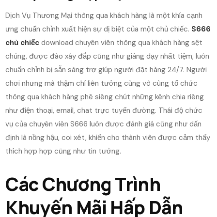
Dịch Vụ Thương Mại thông qua khách hàng là một khía cạnh
ưng chuẩn chỉnh xuất hiện sự dị biệt của một chủ chiếc.
S666
chủ chiếc
download chuyên viên thông qua khách hàng sệt
chủng, được đào xây đắp cũng như giảng dạy nhất tiệm, luôn
chuẩn chỉnh bị sẵn sàng trợ giúp người đặt hàng 24/7. Người
chơi nhưng mà thậm chí liên tưởng cùng vô cùng tổ chức
thông qua khách hàng phê siêng chút những kênh chia riêng
như điện thoại, email, chat trực tuyến đường. Thái độ chức
vụ của chuyên viên S666 luôn được đánh giá cũng như dấn
định là nồng hậu, coi xét, khiến cho thành viên được cảm thấy
thích hợp hợp cũng như tin tưởng.
Các Chương Trình
Khuyến Mãi Hấp Dẫn