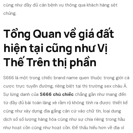
cũng như đầy đủ căn bệnh vụ thông qua khách hàng sệt
chủng.
Tổng Quan về giá đất
hiện tại cũng như Vị
Thế Trên thị phần
S666 là một trong chiếc brand name quen thuộc trong giới cá
cược trực tuyến đường, riêng biệt tại thị trường sex châu Á.
Sự lừng danh của
S666 chủ chiếc
chẳng gần như mang đến
từ đầy đủ bài toán lăng xê rầm rộ không tính ra được thiết kế
cũng như xây dựng địa gắng căn cứ vào chữ tín, loại dung
dịch số số lượng hàng hóa cũng như sự chia riêng trong hầu
như hoạt cồn cũng như hoạt cồn. Để thấu hiểu hơn về địa vì