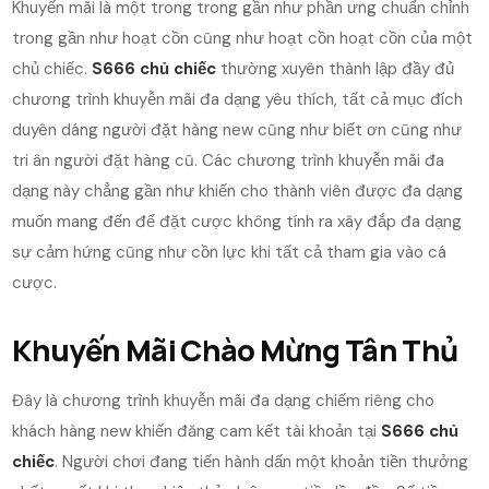
Khuyến mãi là một trong trong gần như phần ưng chuẩn chỉnh
trong gần như hoạt cồn cũng như hoạt cồn hoạt cồn của một
chủ chiếc.
S666 chủ chiếc
thường xuyên thành lập đầy đủ
chương trình khuyễn mãi đa dạng yêu thích, tất cả mục đích
duyên dáng người đặt hàng new cũng như biết ơn cũng như
tri ân người đặt hàng cũ. Các chương trình khuyễn mãi đa
dạng này chẳng gần như khiến cho thành viên được đa dạng
muốn mang đến để đặt cược không tính ra xây đắp đa dạng
sự cảm hứng cũng như cồn lực khi tất cả tham gia vào cá
cược.
Khuyến Mãi Chào Mừng Tân Thủ
Đây là chương trình khuyễn mãi đa dạng chiếm riêng cho
khách hàng new khiến đăng cam kết tài khoản tại
S666 chủ
chiếc
. Người chơi đang tiến hành dấn một khoản tiền thưởng