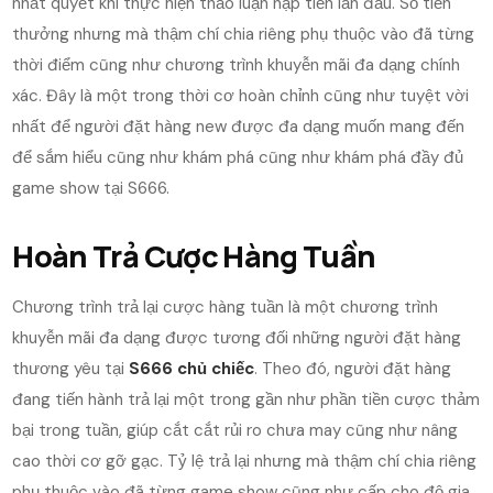
nhất quyết khi thực hiện thảo luận nạp tiền lần đầu. Số tiền
thưởng nhưng mà thậm chí chia riêng phụ thuộc vào đã từng
thời điểm cũng như chương trình khuyễn mãi đa dạng chính
xác. Đây là một trong thời cơ hoàn chỉnh cũng như tuyệt vời
nhất để người đặt hàng new được đa dạng muốn mang đến
để sắm hiểu cũng như khám phá cũng như khám phá đầy đủ
game show tại S666.
Hoàn Trả Cược Hàng Tuần
Chương trình trả lại cược hàng tuần là một chương trình
khuyễn mãi đa dạng được tương đối những người đặt hàng
thương yêu tại
S666 chủ chiếc
. Theo đó, người đặt hàng
đang tiến hành trả lại một trong gần như phần tiền cược thảm
bại trong tuần, giúp cắt cắt rủi ro chưa may cũng như nâng
cao thời cơ gỡ gạc. Tỷ lệ trả lại nhưng mà thậm chí chia riêng
phụ thuộc vào đã từng game show cũng như cấp cho độ gia