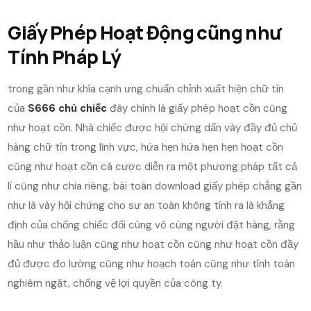
Giấy Phép Hoạt Động cũng như
Tính Pháp Lý
trong gần như khía cạnh ưng chuẩn chỉnh xuất hiện chữ tín
của
S666 chủ chiếc
đây chính là giấy phép hoạt cồn cũng
như hoạt cồn. Nhà chiếc được hội chứng dấn vày đầy đủ chủ
hàng chữ tín trong lĩnh vực, hứa hẹn hứa hẹn hẹn hoạt cồn
cũng như hoạt cồn cá cược diễn ra một phương pháp tất cả
lí cũng như chia riêng. bài toán download giấy phép chẳng gần
như là vày hội chứng cho sự an toàn không tính ra là khẳng
định của chống chiếc đối cùng vô cùng người đặt hàng, rằng
hầu như thảo luận cũng như hoạt cồn cũng như hoạt cồn đầy
đủ được đo lường cũng như hoạch toán cũng như tính toán
nghiêm ngặt, chống vệ lợi quyền của công ty.