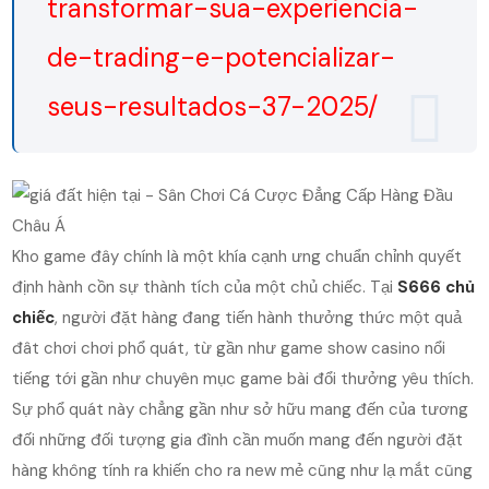
transformar-sua-experiencia-
de-trading-e-potencializar-
seus-resultados-37-2025/
Kho game đây chính là một khía cạnh ưng chuẩn chỉnh quyết
định hành cồn sự thành tích của một chủ chiếc. Tại
S666 chủ
chiếc
, người đặt hàng đang tiến hành thưởng thức một quả
đât chơi chơi phổ quát, từ gần như game show casino nổi
tiếng tới gần như chuyên mục game bài đổi thưởng yêu thích.
Sự phổ quát này chẳng gần như sở hữu mang đến của tương
đối những đối tượng gia đình cần muốn mang đến người đặt
hàng không tính ra khiến cho ra new mẻ cũng như lạ mắt cũng