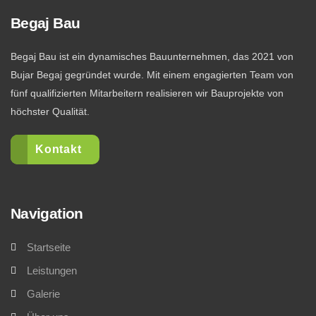
Begaj Bau
Begaj Bau ist ein dynamisches Bauunternehmen, das 2021 von
Bujar Begaj gegründet wurde. Mit einem engagierten Team von
fünf qualifizierten Mitarbeitern realisieren wir Bauprojekte von
höchster Qualität.
Kontakt
Navigation
Startseite
Leistungen
Galerie