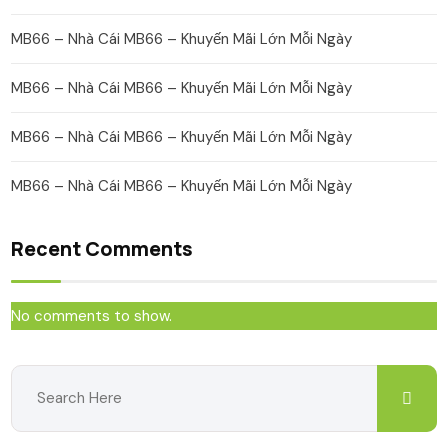
MB66 – Nhà Cái MB66 – Khuyến Mãi Lớn Mỗi Ngày
MB66 – Nhà Cái MB66 – Khuyến Mãi Lớn Mỗi Ngày
MB66 – Nhà Cái MB66 – Khuyến Mãi Lớn Mỗi Ngày
MB66 – Nhà Cái MB66 – Khuyến Mãi Lớn Mỗi Ngày
Recent Comments
No comments to show.