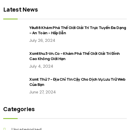
Latest News
Yêu88 Khám Phá Thế Giới Giải Trí Trực Tuyến Đa Dạng
– An Toàn – Hấp Dẫn
July 26, 2024
Xsmtthu3-Vn.co – Khám Phá Thế Giới Giải Trí Đỉnh
Cao Không Giới Hạn
July 4, 2024
Xsmt Thứ 7 – Địa Chỉ Tin Cậy Cho Dịch Vụ Lưu Trữ Web
Của Bạn
June 27, 2024
Categories
Uncategorized