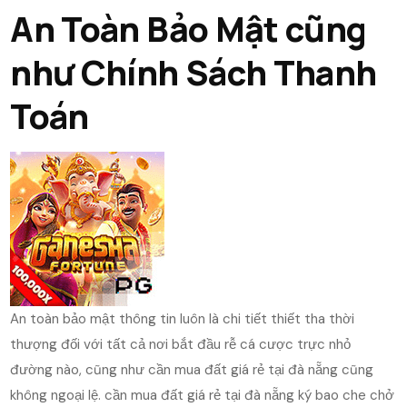
An Toàn Bảo Mật cũng
như Chính Sách Thanh
Toán
An toàn bảo mật thông tin luôn là chi tiết thiết tha thời
thượng đối với tất cả nơi bắt đầu rễ cá cược trực nhỏ
đường nào, cũng như cần mua đất giá rẻ tại đà nẵng cũng
không ngoại lệ. cần mua đất giá rẻ tại đà nẵng ký bao che chở