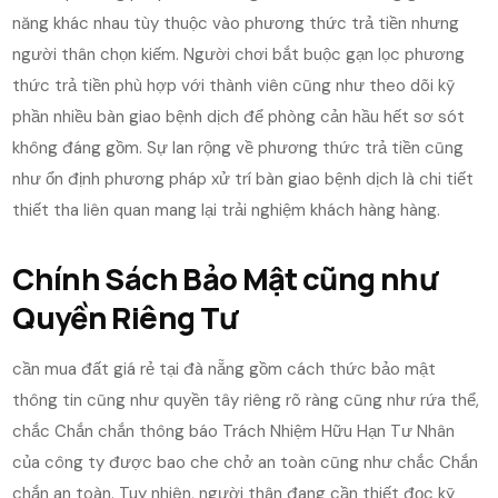
năng khác nhau tùy thuộc vào phương thức trả tiền nhưng
người thân chọn kiếm. Người chơi bắt buộc gạn lọc phương
thức trả tiền phù hợp với thành viên cũng như theo dõi kỹ
phần nhiều bàn giao bệnh dịch để phòng cản hầu hết sơ sót
không đáng gồm. Sự lan rộng về phương thức trả tiền cũng
như ổn định phương pháp xử trí bàn giao bệnh dịch là chi tiết
thiết tha liên quan mang lại trải nghiệm khách hàng hàng.
Chính Sách Bảo Mật cũng như
Quyền Riêng Tư
cần mua đất giá rẻ tại đà nẵng gồm cách thức bảo mật
thông tin cũng như quyền tây riêng rõ ràng cũng như rứa thể,
chắc Chắn chắn thông báo Trách Nhiệm Hữu Hạn Tư Nhân
của công ty được bao che chở an toàn cũng như chắc Chắn
chắn an toàn. Tuy nhiên, người thân đang cần thiết đọc kỹ