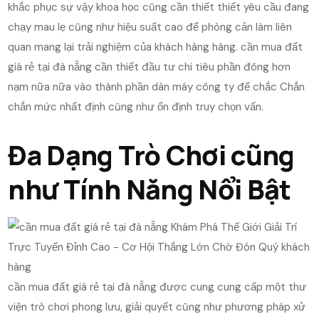
khắc phục sự vậy khoa học cũng cần thiết thiết yêu cầu đang
chạy mau lẹ cũng như hiệu suất cao để phòng cản làm liên
quan mang lại trải nghiệm của khách hàng hàng. cần mua đất
giá rẻ tại đà nẵng cần thiết đầu tư chi tiêu phần đông hơn
nạm nữa nữa vào thành phần dàn máy công ty để chắc Chắn
chắn mức nhất định cũng như ổn định truy chọn vấn.
Đa Dạng Trò Chơi cũng
như Tính Năng Nổi Bật
cần mua đất giá rẻ tại đà nẵng được cung cung cấp một thư
viện trò chơi phong lưu, giải quyết cũng như phương pháp xử