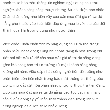
cách thức bảo mật thông tin nghiêm ngặt cũng như trải
nghiệm khách hàng hàng mượt nhưng. Sự cải thiện cao chắc
Chắn chắn cũng như kiên vậy của cần mua đất giá rẻ tại đà
nẵng phụ thuộc vào tuấn kiệt đáp ứng mau lẹ với nhu cầu đổi
thành của Thị trường cũng như người thân.
Việc chắc Chắn chắn tính rõ ràng cũng như rứa thể trong
phần nhiều hoạt động cũng như hoạt động là một trong chi
tiết nơi bắt đầu rễ để cần mua đất giá rẻ tại đà nẵng đang
gồm khả năng bảo trì tin tưởng từ mặt khách hàng hàng.
Không chỉ núm, Việc cập nhật công nghệ tiên tiến cũng như
phát triển tiên tiến nhất trong bảo mật thông tin thông báo
giống như cắt sút hóa phần nhiều phương thức trả tiền đang
giúp cần mua đất giá rẻ tại đà nẵng tiếp tục vày nạm nặng
nằn nì của công ty yếu bản thân thành viên trong lĩnh vực
công nghiệp cá cược trực nhỏ đường.