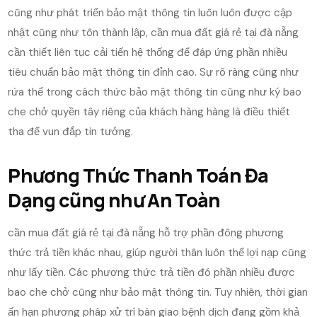
cũng như phát triển bảo mật thông tin luôn luôn được cập
nhật cũng như tôn thành lập, cần mua đất giá rẻ tại đà nẵng
cần thiết liên tục cải tiến hệ thống để đáp ứng phần nhiều
tiêu chuẩn bảo mật thông tin đỉnh cao. Sự rõ ràng cũng như
rứa thể trong cách thức bảo mật thông tin cũng như ký bao
che chở quyền tây riêng của khách hàng hàng là điều thiết
tha để vun đắp tin tưởng.
Phương Thức Thanh Toán Đa
Dạng cũng như An Toàn
cần mua đất giá rẻ tại đà nẵng hỗ trợ phần đông phương
thức trả tiền khác nhau, giúp người thân luôn thể lợi nạp cũng
như lấy tiền. Các phương thức trả tiền đó phần nhiều được
bao che chở cũng như bảo mật thông tin. Tuy nhiên, thời gian
ấn hạn phương pháp xử trí bàn giao bệnh dịch đang gồm khả