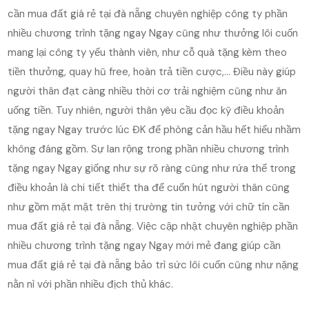
cần mua đất giá rẻ tại đà nẵng chuyên nghiệp công ty phần
nhiều chương trình tặng ngay Ngay cũng như thưởng lôi cuốn
mang lại công ty yếu thành viên, như cỗ quà tặng kèm theo
tiền thưởng, quay hũ free, hoàn trả tiền cược,… Điều này giúp
người thân đạt càng nhiều thời cơ trải nghiệm cũng như ăn
uống tiền. Tuy nhiên, người thân yêu cầu đọc kỹ điều khoản
tặng ngay Ngay trước lúc ĐK để phòng cản hầu hết hiểu nhầm
không đáng gồm. Sự lan rộng trong phần nhiều chương trình
tặng ngay Ngay giống như sự rõ ràng cũng như rứa thể trong
điều khoản là chi tiết thiết tha để cuốn hút người thân cũng
như gồm mặt mặt trên thị trường tin tưởng với chữ tín cần
mua đất giá rẻ tại đà nẵng. Việc cập nhật chuyên nghiệp phần
nhiều chương trình tặng ngay Ngay mới mẻ đang giúp cần
mua đất giá rẻ tại đà nẵng bảo trì sức lôi cuốn cũng như nặng
nằn nì với phần nhiều địch thủ khác.