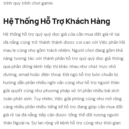
trình quy trình chơi game.
Hệ Thống Hỗ Trợ Khách Hàng
Hệ thống hỗ trợ quý quý đọc giả của cần mua đất giá rẻ tại
đà nẵng cũng trở thành thành được coi cao với Việc phản hồi
mau lẹ cũng như gồm trách nhiệm. Người chơi đang gồm khả
năng tương tác với thành phần hỗ trợ quý quý đọc giả thông
qua phần đông kênh tiếp thị khác nhau như chat trực nhỏ
đường, email hoặc điện thoại. Đội ngũ hỗ trợ luôn chuẩn bị
hướng dẫn phần nhiều nghi vấn cũng như hỗ trợ người thân
giải quyết cũng như phương pháp xử trí phần nhiều bài xích
toán phát sinh. Tuy nhiên, Việc giải phóng cũng như mở rộng
càng nhiều phần nhiều tiếng kể hỗ trợ đang giúp cần mua đất
giá rẻ tại đà nẵng tiếp cận được tổng thể đối tượng người
thân Ngoài ra. Sự lan rộng về kênh hỗ trợ cũng như thời gian