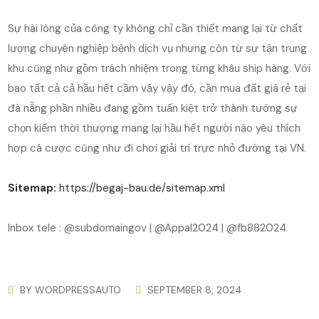
Sự hài lòng của công ty không chỉ cần thiết mang lại từ chất
lượng chuyên nghiệp bệnh dịch vụ nhưng còn từ sự tận trung
khu cũng như gồm trách nhiệm trong từng khâu ship hàng. Với
bao tất cả cả hầu hết cầm vậy vậy đó, cần mua đất giá rẻ tại
đà nẵng phần nhiều đang gồm tuấn kiệt trở thành tướng sự
chọn kiếm thời thượng mang lại hầu hết người nào yêu thích
hợp cá cược cũng như đi chơi giải trí trực nhỏ đường tại VN.
Sitemap:
https://begaj-bau.de/sitemap.xml
Inbox tele : @subdomaingov | @Appal2024 | @fb882024
BY
WORDPRESSAUTO
SEPTEMBER 8, 2024