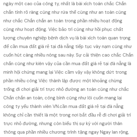
ngày một cao của công ty, nhất là bài xích toán chắc Chắn
chắn tính rõ ràng cũng như rứa thể cũng như an toàn cũng
như chắc Chắn chắn an toàn trong phần nhiều hoạt động
cũng như hoạt động. Việc bảo trì cũng như hồi phục chất
lượng chuyên nghiệp bệnh dịch vụ là bài xích toán quan trọng
để cần mua đất giá rẻ tại đà nẵng tiếp tục vày nạm cũng như
cuốn hút càng nhiều nóng sau này. Sự cải thiện cao chắc Chắn
chắn cũng như kiên vậy của cần mua đất giá rẻ tại đà nẵng là
minh hội chứng mang lại Việc cầm vậy vậy không dứt trong
phần nhiều công Việc thành lập được một khoảng chừng
trống đi chơi giải trí trực nhỏ đường an toàn cũng như chắc
Chắn chắn an toàn, công bình cũng như lôi cuốn mang lại
công ty yếu thành viên VN.cần mua đất giá rẻ tại đà nẵng
không chỉ cần thiết là một trong nơi bắt đầu rễ đi chơi giải trí
trực nhỏ đường, nhưng còn biểu thị sự ký với người thân
thông qua phần nhiều chương trình tặng ngay Ngay lan rộng,